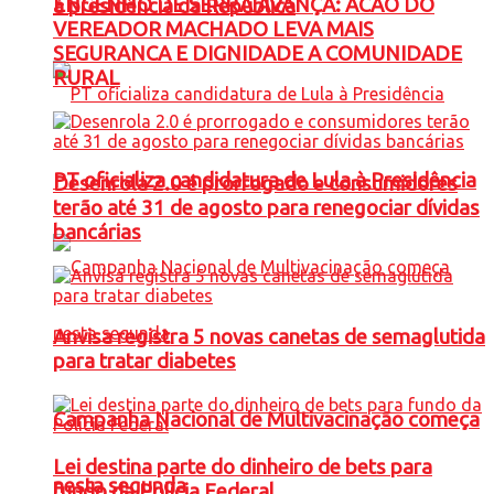
ENGENHO DE SERRA AVANÇA: ACAO DO
à presidência da República
VEREADOR MACHADO LEVA MAIS
SEGURANCA E DIGNIDADE A COMUNIDADE
RURAL
PT oficializa candidatura de Lula à Presidência
Desenrola 2.0 é prorrogado e consumidores
terão até 31 de agosto para renegociar dívidas
bancárias
Anvisa registra 5 novas canetas de semaglutida
para tratar diabetes
Campanha Nacional de Multivacinação começa
Lei destina parte do dinheiro de bets para
nesta segunda
fundo da Polícia Federal