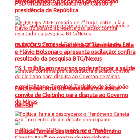
envenenamento por picada de escorpião
PSD oficializa candidatura de Caiado à
presidência da República
ELEIÇÕES 2026: cenário de 2° turno entre Lula
e Flávio Bolsonaro apresenta oscilação; confira
resultado da pesquisa BTG/Nexus
R$ 1 milhão em recursos pode reforçar a saúde
e revitalizar o Terminal Turístico de São João
Falcão confirma pré-candidatura e aceita
convite de Cleitinho para disputa ao Governo
de Minas
del-Rei
Política, fama e despreparo: o “fenômeno
Caneta Azul” no centro de um debate