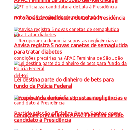
APAC Feminina de São João del-Rei divulga
nota após denúncias de recuperanda
PT oficializa candidatura de Lula à Presidência
Anvisa registra 5 novas canetas de semaglutida
para tratar diabetes
Lei destina parte do dinheiro de bets para
fundo da Polícia Federal
Recuperanda denuncia supostas negligências e
Partido Missão oficializa Renan Santos como
condições precárias na APAC Feminina de São
candidato à Presidência