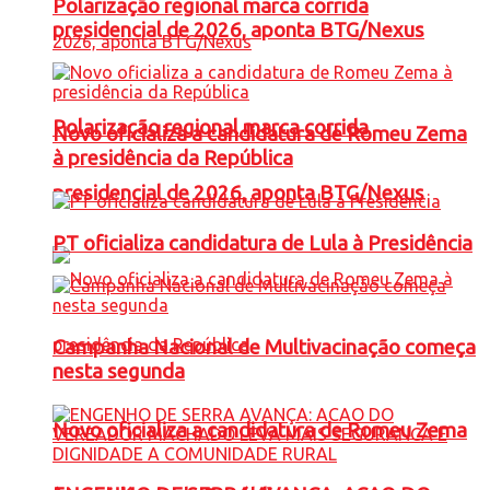
Polarização regional marca corrida
presidencial de 2026, aponta BTG/Nexus
Polarização regional marca corrida
Novo oficializa a candidatura de Romeu Zema
à presidência da República
presidencial de 2026, aponta BTG/Nexus
PT oficializa candidatura de Lula à Presidência
Campanha Nacional de Multivacinação começa
nesta segunda
Novo oficializa a candidatura de Romeu Zema