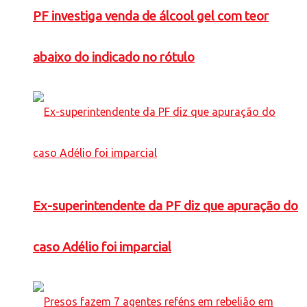
PF investiga venda de álcool gel com teor
abaixo do indicado no rótulo
Ex-superintendente da PF diz que apuração do
caso Adélio foi imparcial