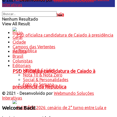
Interativas
candidato à Presidência
Nenhum Resultado
View All Result
Início
Geral
Cidade
Campos das Vertentes
Política
Brasil
Colunistas
Editoriais
Mulher & Saúde
PSD oficializa candidatura de Caiado à
Nota 10 & Nota Zero
Social & Personalidades
Foto da Semana
presidência da República
© 2021 - Desenvolvido por
Webmundo Soluções
Interativas
Welcome Back!