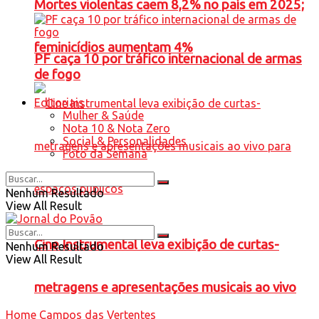
Mortes violentas caem 8,2% no país em 2025;
feminicídios aumentam 4%
PF caça 10 por tráfico internacional de armas
de fogo
Editoriais
Mulher & Saúde
Nota 10 & Nota Zero
Social & Personalidades
Foto da Semana
Nenhum Resultado
View All Result
Cine Instrumental leva exibição de curtas-
Nenhum Resultado
View All Result
metragens e apresentações musicais ao vivo
Home
Campos das Vertentes