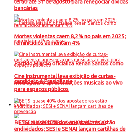
terão até 31 de agosto para renegociar dívidas
bancárias
Mortes violentas caem 8,2% no país em 2025;
feminicídios aumentam 4%
Partido Missão oficializa Renan Santos como
Cine Instrumental leva exibição de curtas-
candidato à Presidência
metragens e apresentações musicais ao vivo
para espaços públicos
Cidade
BETS: quase 40% dos apostadores estão
endividados; SESI e SENAI lançam cartilhas de