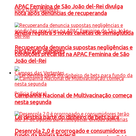
APAC Feminina de São João del-Rei divulga
nota após denúncias de recuperanda
Anvisa registra 5 novas canetas de semaglutida
Recuperanda denuncia supostas negligências e
para tratar diabetes
condições precárias na APAC Feminina de São
João del-Rei
Campos das Vertentes
Campanha Nacional de Multivacinação começa
nesta segunda
Lei destina parte do dinheiro de bets para
Desenrola 2.0 é prorrogado e consumidores
fundo da Polícia Federal