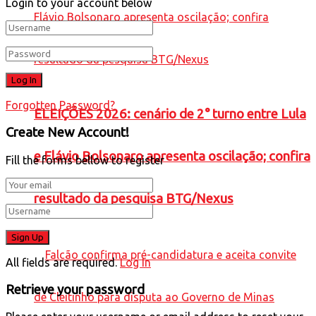
Login to your account below
Forgotten Password?
ELEIÇÕES 2026: cenário de 2° turno entre Lula
Create New Account!
e Flávio Bolsonaro apresenta oscilação; confira
Fill the forms bellow to register
resultado da pesquisa BTG/Nexus
All fields are required.
Log In
Retrieve your password