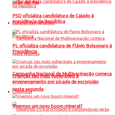
João del-Rei
PSD oficializa candidatura de Caiado à
presidência da República
Campos das Vertentes
PL oficializa candidatura de Flávio Bolsonaro à
Presidência
Campanha Nacional de Multivacinação começa
Crianças são mais vulneráveis a
envenenamento por picada de escorpião
nesta segunda
Colunistas
Vivemos um novo boom mineral?