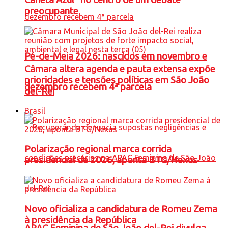
preocupante
Pé-de-Meia 2026: nascidos em novembro e
Câmara altera agenda e pauta extensa expõe
prioridades e tensões políticas em São João
dezembro recebem 4ª parcela
del-Rei
Brasil
Polarização regional marca corrida
presidencial de 2026, aponta BTG/Nexus
Novo oficializa a candidatura de Romeu Zema
à presidência da República