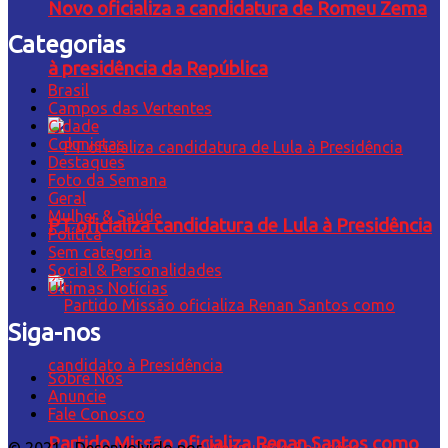
Novo oficializa a candidatura de Romeu Zema
Categorias
à presidência da República
Brasil
Campos das Vertentes
Cidade
Colunistas
Destaques
Foto da Semana
Geral
Mulher & Saúde
PT oficializa candidatura de Lula à Presidência
Política
Sem categoria
Social & Personalidades
Últimas Notícias
Siga-nos
Sobre Nós
Anuncie
Fale Conosco
Partido Missão oficializa Renan Santos como
© 2021 - Desenvolvido por
Webmundo Soluções