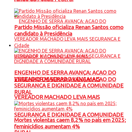
Partido Missão oficializa Renan Santos como
candidato à Presidência
Cidade
ENGENHO DE SERRA AVANÇA: ACAO DO
VEREADOR MACHADO LEVA MAIS
ENGENHO DE SERRA AVANÇA: ACAO DO
SEGURANCA E DIGNIDADE A COMUNIDADE
RURAL
VEREADOR MACHADO LEVA MAIS
SEGURANCA E DIGNIDADE A COMUNIDADE
Mortes violentas caem 8,2% no país em 2025;
feminicídios aumentam 4%