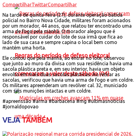
Compartilhar
Twittar
Compartilhar
Na tarde de quinta-feira (27), durante operação batida
policial no Bairro Nova Cidade, militares foram acionados
por um morador, 44 anos, que relatou ter encontrado uma
arma de fogo pela manhã. O morador alegou que é
responsável por cuidar do lote de sua irmã que fica ao
lado de sua casa e sempre capina o local bem como
mantém uma horta.
Regras do período de defeso eleitoral
Ele contou que pela manhã, ao entrar no lote, observou
que junto ao muro da divisa com sua residência havia uma
sacola plástica preta e, em seu interior, havia um objeto
comecaram a valer deste sábado (04)
envolto em mais duas sacolas plásticas. Ao retirar as
sacolas, verificou que havia uma arma de fogo e um coldre.
Os militares apreenderam um revólver cal. 32, municiado
com seis munições intactas e um coldre.
#apreenssão #arma #barbacena #mg #ultimasnoticias
#jornaldopovao
VEJA
TAMBÉM