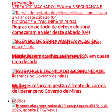
prevenção
Regras do período de defeso eleitoral
comecaram a valer deste sábado (04)
ENGENHO DE SERRA AVANÇA: ACAO DO
Matrículas em creches avançam 11% em quase
VEREADOR MACHADO LEVA MAIS
uma década
SEGURANCA E DIGNIDADE A COMUNIDADE
Mulheres reforçam gestão à frente de cargos
RURAL
de liderança no Governo de Minas
Política