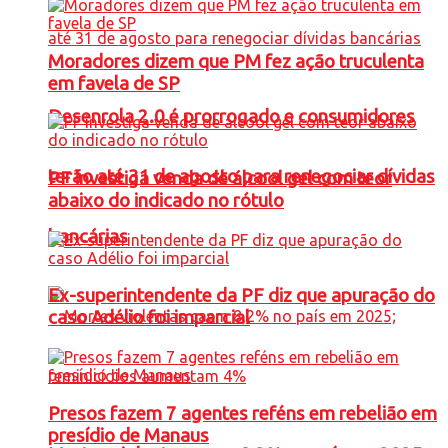
Moradores dizem que PM fez ação truculenta
em favela de SP
Desenrola 2.0 é prorrogado e consumidores
terão até 31 de agosto para renegociar dívidas
PF investiga venda de álcool gel com teor
abaixo do indicado no rótulo
bancárias
Ex-superintendente da PF diz que apuração do
caso Adélio foi imparcial
Presos fazem 7 agentes reféns em rebelião em
presídio de Manaus