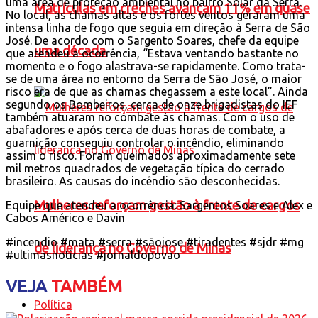
uma área de proteção ambiental no bairro Solar da Serra.
Matrículas em creches avançam 11% em quase
No local, as chamas altas e os fortes ventos geraram uma
intensa linha de fogo que seguia em direção à Serra de São
José. De acordo com o Sargento Soares, chefe da equipe
uma década
que atendeu a ocorrência, “Estava ventando bastante no
momento e o fogo alastrava-se rapidamente. Como trata-
se de uma área no entorno da Serra de São José, o maior
risco era de que as chamas chegassem a este local”. Ainda
segundo os Bombeiros, cerca de onze brigadistas do IEF
também atuaram no combate às chamas. Com o uso de
abafadores e após cerca de duas horas de combate, a
guarnição conseguiu controlar o incêndio, eliminando
assim o risco. Foram queimados aproximadamente sete
mil metros quadrados de vegetação típica do cerrado
brasileiro. As causas do incêndio são desconhecidas.
Mulheres reforçam gestão à frente de cargos
Equipe que atendeu a ocorrência: Sargentos Soares e Alex e
Cabos Américo e Davin
#incendio #mata #serra #sãojose #tiradentes #sjdr #mg
de liderança no Governo de Minas
#ultimasnoticias #jornaldopovao
VEJA
TAMBÉM
Política