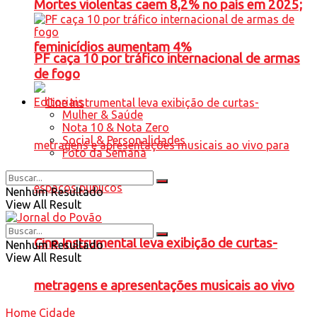
Mortes violentas caem 8,2% no país em 2025;
feminicídios aumentam 4%
PF caça 10 por tráfico internacional de armas
de fogo
Editoriais
Mulher & Saúde
Nota 10 & Nota Zero
Social & Personalidades
Foto da Semana
Nenhum Resultado
View All Result
Cine Instrumental leva exibição de curtas-
Nenhum Resultado
View All Result
metragens e apresentações musicais ao vivo
Home
Cidade