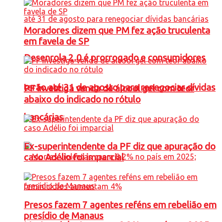
Moradores dizem que PM fez ação truculenta
em favela de SP
Desenrola 2.0 é prorrogado e consumidores
terão até 31 de agosto para renegociar dívidas
PF investiga venda de álcool gel com teor
abaixo do indicado no rótulo
bancárias
Ex-superintendente da PF diz que apuração do
caso Adélio foi imparcial
Presos fazem 7 agentes reféns em rebelião em
presídio de Manaus