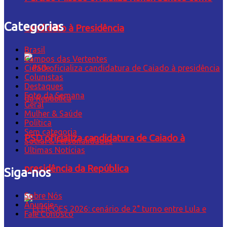
Categorias
candidato à Presidência
Brasil
Campos das Vertentes
Cidade
Colunistas
Destaques
Foto da Semana
Geral
Mulher & Saúde
Política
Sem categoria
PSD oficializa candidatura de Caiado à
Social & Personalidades
Últimas Notícias
presidência da República
Siga-nos
Sobre Nós
Anuncie
Fale Conosco