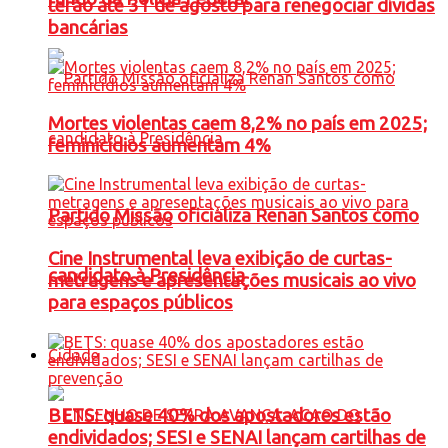
terão até 31 de agosto para renegociar dívidas
bancárias
Mortes violentas caem 8,2% no país em 2025;
feminicídios aumentam 4%
Partido Missão oficializa Renan Santos como
Cine Instrumental leva exibição de curtas-
candidato à Presidência
metragens e apresentações musicais ao vivo
para espaços públicos
Cidade
BETS: quase 40% dos apostadores estão
endividados; SESI e SENAI lançam cartilhas de