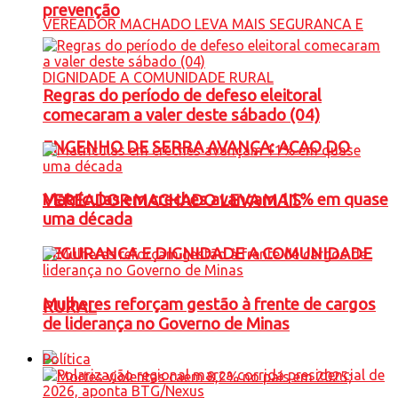
prevenção
Regras do período de defeso eleitoral
comecaram a valer deste sábado (04)
ENGENHO DE SERRA AVANÇA: ACAO DO
Matrículas em creches avançam 11% em quase
VEREADOR MACHADO LEVA MAIS
uma década
SEGURANCA E DIGNIDADE A COMUNIDADE
Mulheres reforçam gestão à frente de cargos
RURAL
de liderança no Governo de Minas
Política