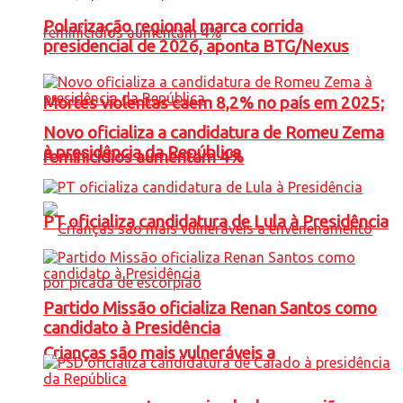
Polarização regional marca corrida
presidencial de 2026, aponta BTG/Nexus
Mortes violentas caem 8,2% no país em 2025;
Novo oficializa a candidatura de Romeu Zema
à presidência da República
feminicídios aumentam 4%
PT oficializa candidatura de Lula à Presidência
Partido Missão oficializa Renan Santos como
candidato à Presidência
Crianças são mais vulneráveis a