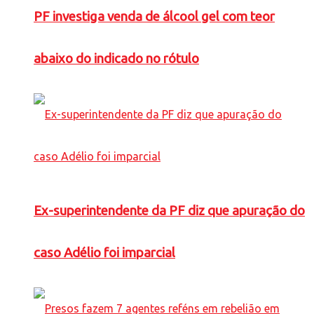
PF investiga venda de álcool gel com teor
abaixo do indicado no rótulo
Ex-superintendente da PF diz que apuração do
caso Adélio foi imparcial