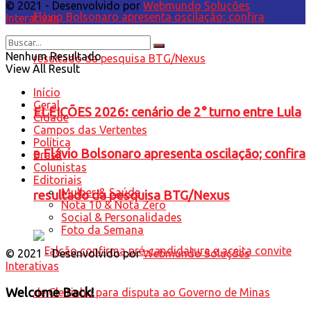
© 2021 - Desenvolvido por
Webmundo Soluções
Interativas
Nenhum Resultado
View All Result
Início
Geral
ELEIÇÕES 2026: cenário de 2° turno entre Lula
Cidade
Campos das Vertentes
Política
e Flávio Bolsonaro apresenta oscilação; confira
Brasil
Colunistas
Editoriais
Mulher & Saúde
resultado da pesquisa BTG/Nexus
Nota 10 & Nota Zero
Social & Personalidades
Foto da Semana
© 2021 - Desenvolvido por
Webmundo Soluções
Interativas
Welcome Back!