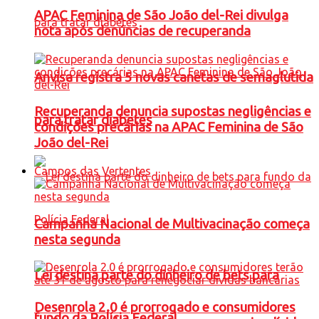
APAC Feminina de São João del-Rei divulga
nota após denúncias de recuperanda
Anvisa registra 5 novas canetas de semaglutida
Recuperanda denuncia supostas negligências e
para tratar diabetes
condições precárias na APAC Feminina de São
João del-Rei
Campos das Vertentes
Campanha Nacional de Multivacinação começa
nesta segunda
Lei destina parte do dinheiro de bets para
Desenrola 2.0 é prorrogado e consumidores
fundo da Polícia Federal