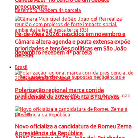
preocupante
Pé-de-Meia 2026: nascidos em novembro e
Câmara altera agenda e pauta extensa expõe
prioridades e tensões políticas em São João
dezembro recebem 4ª parcela
del-Rei
Brasil
Polarização regional marca corrida
presidencial de 2026, aponta BTG/Nexus
Novo oficializa a candidatura de Romeu Zema
à presidência da República