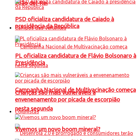
João del-Rei
PSD oficializa candidatura de Caiado à
presidência da República
Campos das Vertentes
PL oficializa candidatura de Flávio Bolsonaro à
Presidência
Campanha Nacional de Multivacinação começa
Crianças são mais vulneráveis a
envenenamento por picada de escorpião
nesta segunda
Colunistas
Vivemos um novo boom mineral?