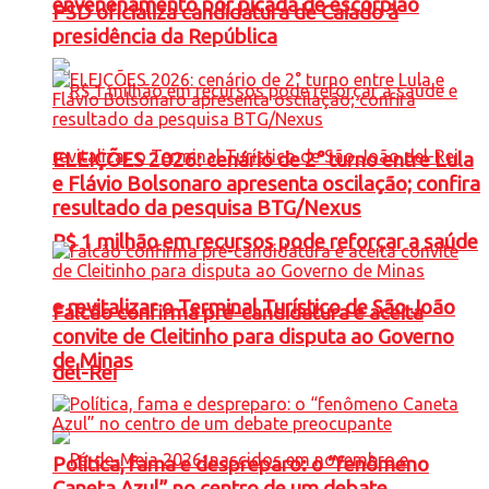
envenenamento por picada de escorpião
PSD oficializa candidatura de Caiado à
presidência da República
ELEIÇÕES 2026: cenário de 2° turno entre Lula
e Flávio Bolsonaro apresenta oscilação; confira
resultado da pesquisa BTG/Nexus
R$ 1 milhão em recursos pode reforçar a saúde
e revitalizar o Terminal Turístico de São João
Falcão confirma pré-candidatura e aceita
convite de Cleitinho para disputa ao Governo
de Minas
del-Rei
Política, fama e despreparo: o “fenômeno
Caneta Azul” no centro de um debate