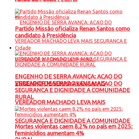
Partido Missão oficializa Renan Santos como
candidato à Presidência
Cidade
ENGENHO DE SERRA AVANÇA: ACAO DO
VEREADOR MACHADO LEVA MAIS
ENGENHO DE SERRA AVANÇA: ACAO DO
SEGURANCA E DIGNIDADE A COMUNIDADE
RURAL
VEREADOR MACHADO LEVA MAIS
SEGURANCA E DIGNIDADE A COMUNIDADE
Mortes violentas caem 8,2% no país em 2025;
feminicídios aumentam 4%