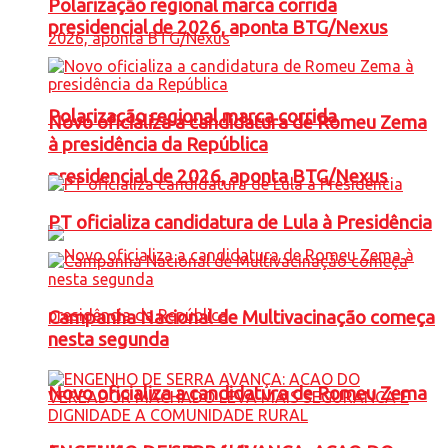
Polarização regional marca corrida
presidencial de 2026, aponta BTG/Nexus
Polarização regional marca corrida
Novo oficializa a candidatura de Romeu Zema
à presidência da República
presidencial de 2026, aponta BTG/Nexus
PT oficializa candidatura de Lula à Presidência
Campanha Nacional de Multivacinação começa
nesta segunda
Novo oficializa a candidatura de Romeu Zema