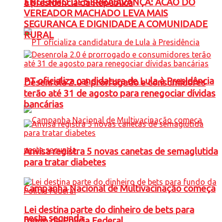
ENGENHO DE SERRA AVANÇA: ACAO DO
à presidência da República
VEREADOR MACHADO LEVA MAIS
SEGURANCA E DIGNIDADE A COMUNIDADE
RURAL
PT oficializa candidatura de Lula à Presidência
Desenrola 2.0 é prorrogado e consumidores
terão até 31 de agosto para renegociar dívidas
bancárias
Anvisa registra 5 novas canetas de semaglutida
para tratar diabetes
Campanha Nacional de Multivacinação começa
Lei destina parte do dinheiro de bets para
nesta segunda
fundo da Polícia Federal