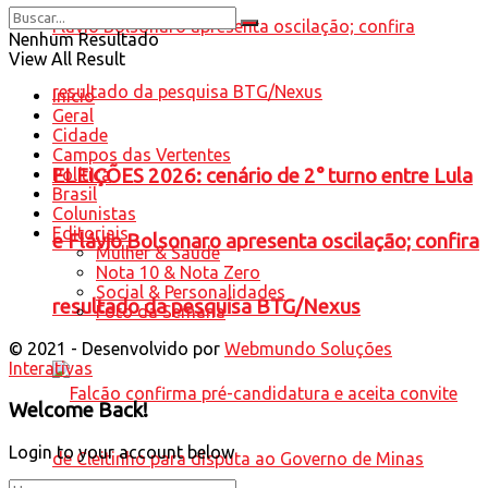
Nenhum Resultado
View All Result
Início
Geral
Cidade
Campos das Vertentes
Política
ELEIÇÕES 2026: cenário de 2° turno entre Lula
Brasil
Colunistas
Editoriais
e Flávio Bolsonaro apresenta oscilação; confira
Mulher & Saúde
Nota 10 & Nota Zero
Social & Personalidades
resultado da pesquisa BTG/Nexus
Foto da Semana
© 2021 - Desenvolvido por
Webmundo Soluções
Interativas
Welcome Back!
Login to your account below