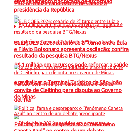
envenenamento por picada de escorpião
PSD oficializa candidatura de Caiado à
presidência da República
ELEIÇÕES 2026: cenário de 2° turno entre Lula
e Flávio Bolsonaro apresenta oscilação; confira
resultado da pesquisa BTG/Nexus
R$ 1 milhão em recursos pode reforçar a saúde
e revitalizar o Terminal Turístico de São João
Falcão confirma pré-candidatura e aceita
convite de Cleitinho para disputa ao Governo
de Minas
del-Rei
Política, fama e despreparo: o “fenômeno
Caneta Azul” no centro de um debate