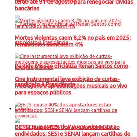
terão até 31 de agosto para renegociar dívidas
bancárias
Mortes violentas caem 8,2% no país em 2025;
feminicídios aumentam 4%
Partido Missão oficializa Renan Santos como
Cine Instrumental leva exibição de curtas-
candidato à Presidência
metragens e apresentações musicais ao vivo
para espaços públicos
Cidade
BETS: quase 40% dos apostadores estão
endividados; SESI e SENAI lançam cartilhas de