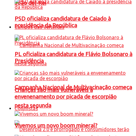
João del-Rei
PSD oficializa candidatura de Caiado à
presidência da República
Campos das Vertentes
PL oficializa candidatura de Flávio Bolsonaro à
Presidência
Campanha Nacional de Multivacinação começa
Crianças são mais vulneráveis a
envenenamento por picada de escorpião
nesta segunda
Colunistas
Vivemos um novo boom mineral?