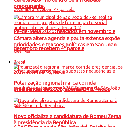
preocupante
Pé-de-Meia 2026: nascidos em novembro e
Câmara altera agenda e pauta extensa expõe
prioridades e tensões políticas em São João
dezembro recebem 4ª parcela
del-Rei
Brasil
Polarização regional marca corrida
presidencial de 2026, aponta BTG/Nexus
Novo oficializa a candidatura de Romeu Zema
à presidência da República