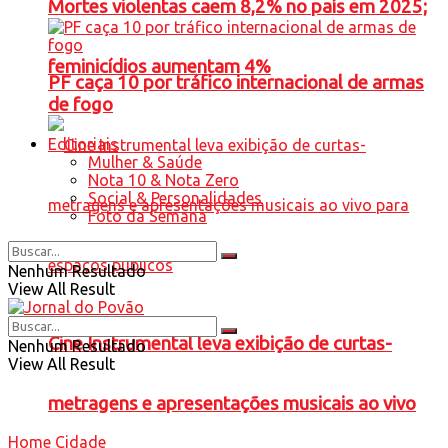
Mortes violentas caem 8,2% no país em 2025;
feminicídios aumentam 4%
PF caça 10 por tráfico internacional de armas
de fogo
Editoriais
Mulher & Saúde
Nota 10 & Nota Zero
Social & Personalidades
Foto da Semana
Nenhum Resultado
View All Result
Cine Instrumental leva exibição de curtas-
Nenhum Resultado
View All Result
metragens e apresentações musicais ao vivo
Home
Cidade