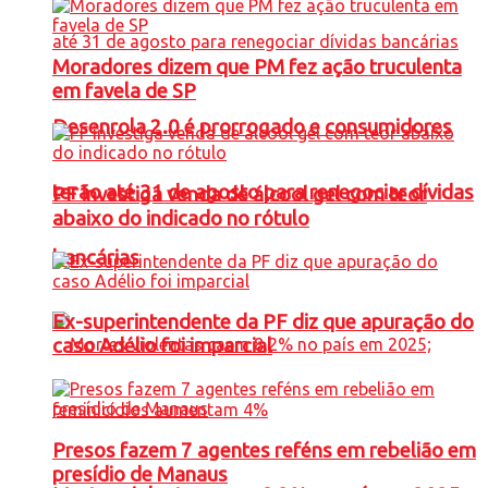
Moradores dizem que PM fez ação truculenta
em favela de SP
Desenrola 2.0 é prorrogado e consumidores
terão até 31 de agosto para renegociar dívidas
PF investiga venda de álcool gel com teor
abaixo do indicado no rótulo
bancárias
Ex-superintendente da PF diz que apuração do
caso Adélio foi imparcial
Presos fazem 7 agentes reféns em rebelião em
presídio de Manaus