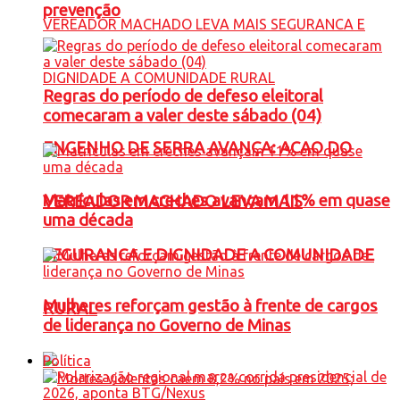
prevenção
Regras do período de defeso eleitoral
comecaram a valer deste sábado (04)
ENGENHO DE SERRA AVANÇA: ACAO DO
Matrículas em creches avançam 11% em quase
VEREADOR MACHADO LEVA MAIS
uma década
SEGURANCA E DIGNIDADE A COMUNIDADE
Mulheres reforçam gestão à frente de cargos
RURAL
de liderança no Governo de Minas
Política