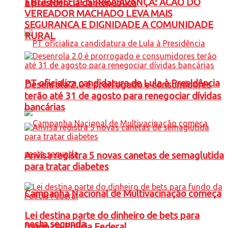
ENGENHO DE SERRA AVANÇA: ACAO DO
à presidência da República
VEREADOR MACHADO LEVA MAIS
SEGURANCA E DIGNIDADE A COMUNIDADE
RURAL
PT oficializa candidatura de Lula à Presidência
Desenrola 2.0 é prorrogado e consumidores
terão até 31 de agosto para renegociar dívidas
bancárias
Anvisa registra 5 novas canetas de semaglutida
para tratar diabetes
Campanha Nacional de Multivacinação começa
Lei destina parte do dinheiro de bets para
nesta segunda
fundo da Polícia Federal