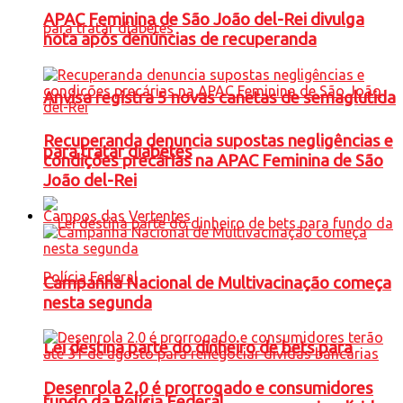
APAC Feminina de São João del-Rei divulga
nota após denúncias de recuperanda
Anvisa registra 5 novas canetas de semaglutida
Recuperanda denuncia supostas negligências e
para tratar diabetes
condições precárias na APAC Feminina de São
João del-Rei
Campos das Vertentes
Campanha Nacional de Multivacinação começa
nesta segunda
Lei destina parte do dinheiro de bets para
Desenrola 2.0 é prorrogado e consumidores
fundo da Polícia Federal