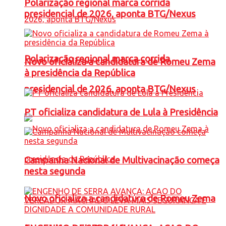
Polarização regional marca corrida
presidencial de 2026, aponta BTG/Nexus
Polarização regional marca corrida
Novo oficializa a candidatura de Romeu Zema
à presidência da República
presidencial de 2026, aponta BTG/Nexus
PT oficializa candidatura de Lula à Presidência
Campanha Nacional de Multivacinação começa
nesta segunda
Novo oficializa a candidatura de Romeu Zema