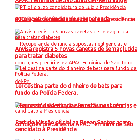
APAC Feminina de São João del-Rei divulga
nota após denúncias de recuperanda
PT oficializa candidatura de Lula à Presidência
Anvisa registra 5 novas canetas de semaglutida
para tratar diabetes
Lei destina parte do dinheiro de bets para
fundo da Polícia Federal
Recuperanda denuncia supostas negligências e
Partido Missão oficializa Renan Santos como
condições precárias na APAC Feminina de São
candidato à Presidência