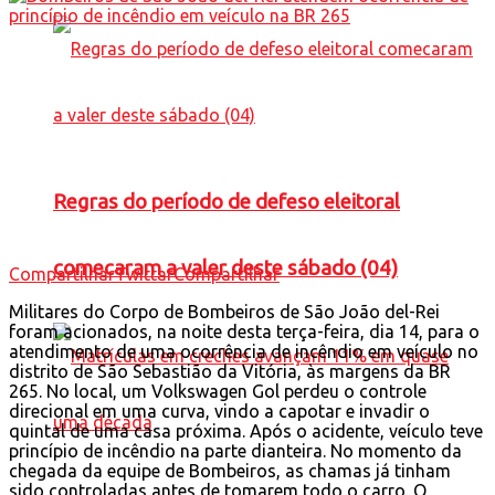
Regras do período de defeso eleitoral
comecaram a valer deste sábado (04)
Compartilhar
Twittar
Compartilhar
Militares do Corpo de Bombeiros de São João del-Rei
foram acionados, na noite desta terça-feira, dia 14, para o
atendimento de uma ocorrência de incêndio em veículo no
distrito de São Sebastião da Vitória, às margens da BR
265. No local, um Volkswagen Gol perdeu o controle
direcional em uma curva, vindo a capotar e invadir o
quintal de uma casa próxima. Após o acidente, veículo teve
princípio de incêndio na parte dianteira. No momento da
chegada da equipe de Bombeiros, as chamas já tinham
sido controladas antes de tomarem todo o carro. O