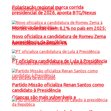
Polarização regional marca corrida
presidencial de 2026, aponta BTG/Nexus
Mortes violentas caem 8,2% no país em 2025;
Novo oficializa a candidatura de Romeu Zema
à presidência da República
feminicídios aumentam 4%
PT oficializa candidatura de Lula à Presidência
Partido Missão oficializa Renan Santos como
candidato à Presidência
Crianças são mais vulneráveis a