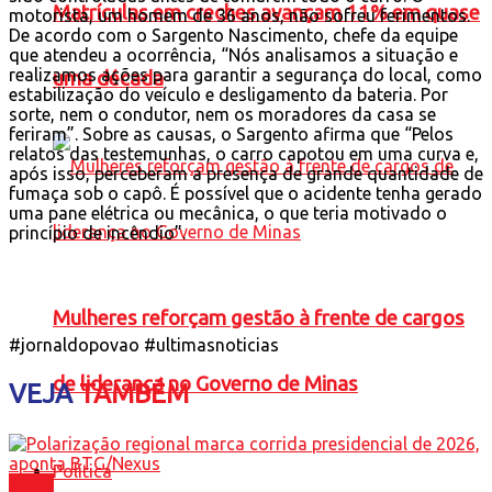
Matrículas em creches avançam 11% em quase
motorista, um homem de 36 anos, não sofreu ferimentos.
De acordo com o Sargento Nascimento, chefe da equipe
que atendeu a ocorrência, “Nós analisamos a situação e
realizamos ações para garantir a segurança do local, como
uma década
estabilização do veículo e desligamento da bateria. Por
sorte, nem o condutor, nem os moradores da casa se
feriram”. Sobre as causas, o Sargento afirma que “Pelos
relatos das testemunhas, o carro capotou em uma curva e,
após isso, perceberam a presença de grande quantidade de
fumaça sob o capô. É possível que o acidente tenha gerado
uma pane elétrica ou mecânica, o que teria motivado o
princípio de incêndio”.
Mulheres reforçam gestão à frente de cargos
#jornaldopovao #ultimasnoticias
de liderança no Governo de Minas
VEJA
TAMBÉM
Política
Brasil