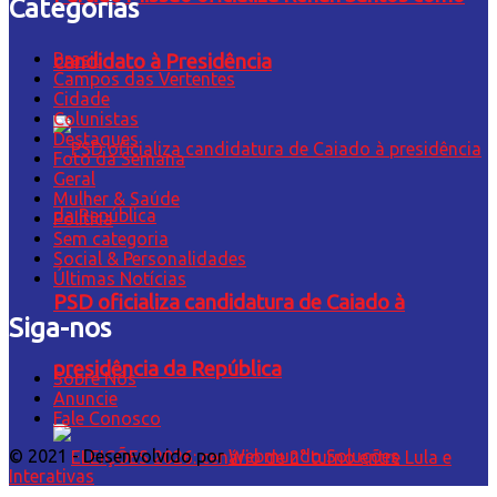
Categorias
Brasil
candidato à Presidência
Campos das Vertentes
Cidade
Colunistas
Destaques
Foto da Semana
Geral
Mulher & Saúde
Política
Sem categoria
Social & Personalidades
Últimas Notícias
PSD oficializa candidatura de Caiado à
Siga-nos
presidência da República
Sobre Nós
Anuncie
Fale Conosco
© 2021 - Desenvolvido por
Webmundo Soluções
Interativas