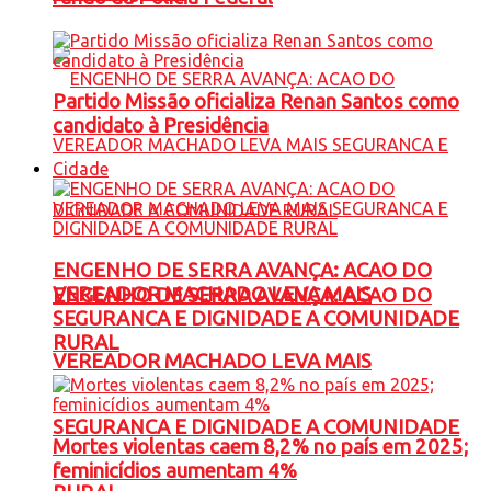
Partido Missão oficializa Renan Santos como
candidato à Presidência
Cidade
ENGENHO DE SERRA AVANÇA: ACAO DO
VEREADOR MACHADO LEVA MAIS
ENGENHO DE SERRA AVANÇA: ACAO DO
SEGURANCA E DIGNIDADE A COMUNIDADE
RURAL
VEREADOR MACHADO LEVA MAIS
SEGURANCA E DIGNIDADE A COMUNIDADE
Mortes violentas caem 8,2% no país em 2025;
feminicídios aumentam 4%