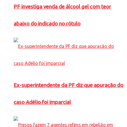
PF investiga venda de álcool gel com teor
abaixo do indicado no rótulo
Ex-superintendente da PF diz que apuração do
caso Adélio foi imparcial