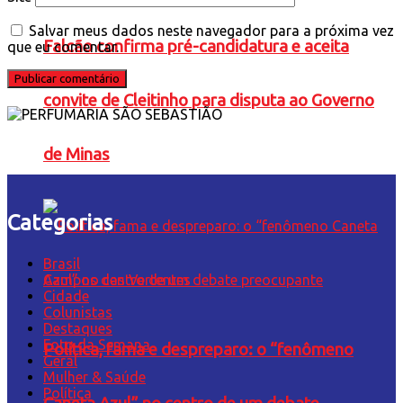
Salvar meus dados neste navegador para a próxima vez
Falcão confirma pré-candidatura e aceita
que eu comentar.
convite de Cleitinho para disputa ao Governo
de Minas
Categorias
Brasil
Campos das Vertentes
Cidade
Colunistas
Destaques
Foto da Semana
Política, fama e despreparo: o “fenômeno
Geral
Mulher & Saúde
Política