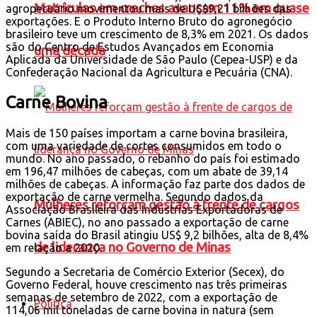
Matrículas em creches avançam 11% em quase
agropecuário movimentou mais de US$9,21 bilhões das
exportações. E o Produto Interno Bruto do agronegócio
brasileiro teve um crescimento de 8,3% em 2021. Os dados
são do Centro de Estudos Avançados em Economia
uma década
Aplicada da Universidade de São Paulo (Cepea-USP) e da
Confederação Nacional da Agricultura e Pecuária (CNA).
Carne Bovina
Mais de 150 países importam a carne bovina brasileira,
com uma variedade de cortes consumidos em todo o
mundo. No ano passado, o rebanho do país foi estimado
em 196,47 milhões de cabeças, com um abate de 39,14
milhões de cabeças. A informação faz parte dos dados de
exportação de carne vermelha. Segundo dados da
Mulheres reforçam gestão à frente de cargos
Associação Brasileira das Indústrias Exportadoras de
Carnes (ABIEC), no ano passado a exportação de carne
bovina saída do Brasil atingiu US$ 9,2 bilhões, alta de 8,4%
de liderança no Governo de Minas
em relação a 2020.
Segundo a Secretaria de Comércio Exterior (Secex), do
Governo Federal, houve crescimento nas três primeiras
semanas de setembro de 2022, com a exportação de
Política
114,06 mil toneladas de carne bovina in natura (sem