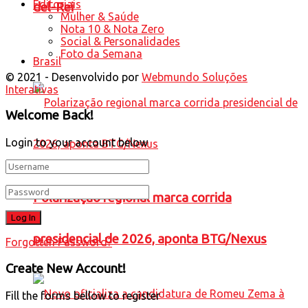
Editoriais
del-Rei
Mulher & Saúde
Nota 10 & Nota Zero
Social & Personalidades
Foto da Semana
Brasil
© 2021 - Desenvolvido por
Webmundo Soluções
Interativas
Welcome Back!
Login to your account below
Polarização regional marca corrida
presidencial de 2026, aponta BTG/Nexus
Forgotten Password?
Create New Account!
Fill the forms bellow to register