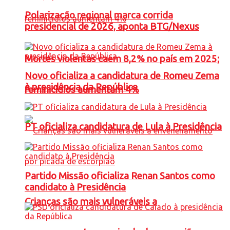
Polarização regional marca corrida
presidencial de 2026, aponta BTG/Nexus
Mortes violentas caem 8,2% no país em 2025;
Novo oficializa a candidatura de Romeu Zema
à presidência da República
feminicídios aumentam 4%
PT oficializa candidatura de Lula à Presidência
Partido Missão oficializa Renan Santos como
candidato à Presidência
Crianças são mais vulneráveis a