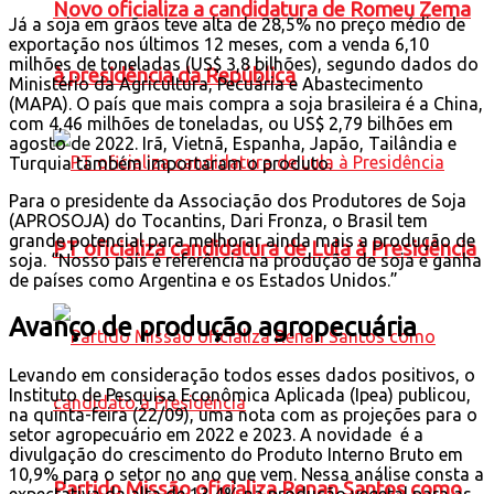
Novo oficializa a candidatura de Romeu Zema
Já a soja em grãos teve alta de 28,5% no preço médio de
exportação nos últimos 12 meses, com a venda 6,10
milhões de toneladas (US$ 3,8 bilhões), segundo dados do
à presidência da República
Ministério da Agricultura, Pecuária e Abastecimento
(MAPA). O país que mais compra a soja brasileira é a China,
com 4,46 milhões de toneladas, ou US$ 2,79 bilhões em
agosto de 2022. Irã, Vietnã, Espanha, Japão, Tailândia e
Turquia também importaram o produto.
Para o presidente da Associação dos Produtores de Soja
(APROSOJA) do Tocantins, Dari Fronza, o Brasil tem
grande potencial para melhorar ainda mais a produção de
PT oficializa candidatura de Lula à Presidência
soja. “Nosso país é referência na produção de soja e ganha
de países como Argentina e os Estados Unidos.”
Avanço de produção agropecuária
Levando em consideração todos esses dados positivos, o
Instituto de Pesquisa Econômica Aplicada (Ipea) publicou,
na quinta-feira (22/09), uma nota com as projeções para o
setor agropecuário em 2022 e 2023. A novidade é a
divulgação do crescimento do Produto Interno Bruto em
10,9% para o setor no ano que vem. Nessa análise consta a
Partido Missão oficializa Renan Santos como
expectativa da alta de 13,4% na produção vegetal para as