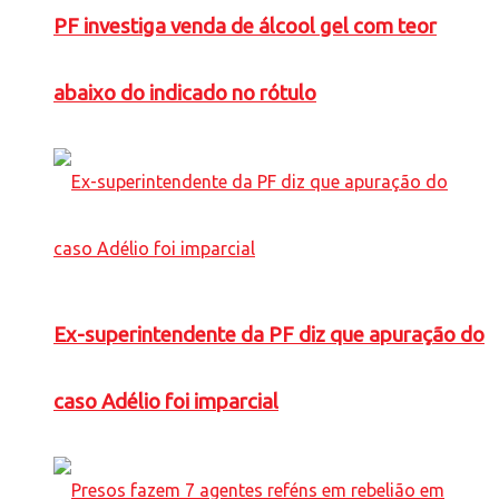
PF investiga venda de álcool gel com teor
abaixo do indicado no rótulo
Ex-superintendente da PF diz que apuração do
caso Adélio foi imparcial