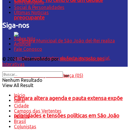
Caneta Azul” no centro de um debate
Sem categoria
Social & Personalidades
Últimas Notícias
preocupante
Siga-nos
Sobre Nós
Anuncie
Fale Conosco
© 2021 - Desenvolvido por
Webmundo Soluções
Interativas
Nenhum Resultado
View All Result
Início
Câmara altera agenda e pauta extensa expõe
Geral
Cidade
Campos das Vertentes
prioridades e tensões políticas em São João
Política
Brasil
Colunistas