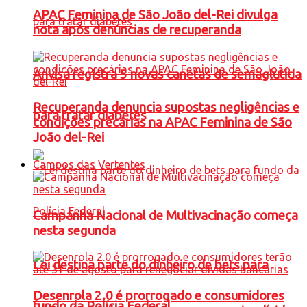
APAC Feminina de São João del-Rei divulga
nota após denúncias de recuperanda
Anvisa registra 5 novas canetas de semaglutida
Recuperanda denuncia supostas negligências e
para tratar diabetes
condições precárias na APAC Feminina de São
João del-Rei
Campos das Vertentes
Campanha Nacional de Multivacinação começa
nesta segunda
Lei destina parte do dinheiro de bets para
Desenrola 2.0 é prorrogado e consumidores
fundo da Polícia Federal