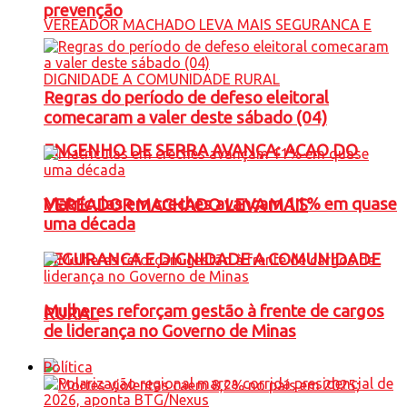
prevenção
Regras do período de defeso eleitoral
comecaram a valer deste sábado (04)
ENGENHO DE SERRA AVANÇA: ACAO DO
Matrículas em creches avançam 11% em quase
VEREADOR MACHADO LEVA MAIS
uma década
SEGURANCA E DIGNIDADE A COMUNIDADE
Mulheres reforçam gestão à frente de cargos
RURAL
de liderança no Governo de Minas
Política