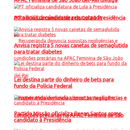
APAC Feminina de São João del-Rei divulga
nota após denúncias de recuperanda
PT oficializa candidatura de Lula à Presidência
Anvisa registra 5 novas canetas de semaglutida
para tratar diabetes
Lei destina parte do dinheiro de bets para
fundo da Polícia Federal
Recuperanda denuncia supostas negligências e
Partido Missão oficializa Renan Santos como
condições precárias na APAC Feminina de São
candidato à Presidência