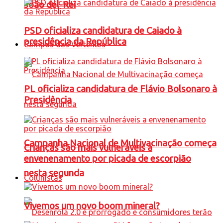
João del-Rei
PSD oficializa candidatura de Caiado à
presidência da República
Campos das Vertentes
PL oficializa candidatura de Flávio Bolsonaro à
Presidência
Campanha Nacional de Multivacinação começa
Crianças são mais vulneráveis a
envenenamento por picada de escorpião
nesta segunda
Colunistas
Vivemos um novo boom mineral?