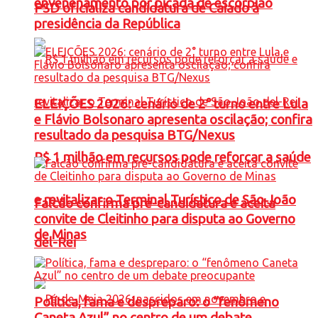
envenenamento por picada de escorpião
PSD oficializa candidatura de Caiado à
presidência da República
ELEIÇÕES 2026: cenário de 2° turno entre Lula
e Flávio Bolsonaro apresenta oscilação; confira
resultado da pesquisa BTG/Nexus
R$ 1 milhão em recursos pode reforçar a saúde
e revitalizar o Terminal Turístico de São João
Falcão confirma pré-candidatura e aceita
convite de Cleitinho para disputa ao Governo
de Minas
del-Rei
Política, fama e despreparo: o “fenômeno
Caneta Azul” no centro de um debate