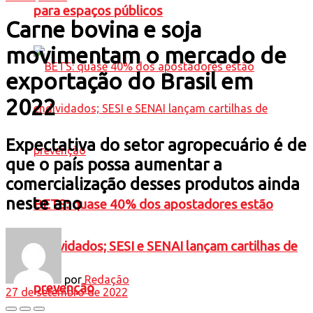
para espaços públicos
Carne bovina e soja
movimentam o mercado de
exportação do Brasil em
2022
Expectativa do setor agropecuário é de
que o país possa aumentar a
comercialização desses produtos ainda
neste ano
BETS: quase 40% dos apostadores estão
endividados; SESI e SENAI lançam cartilhas de
por
Redação
prevenção
27 de setembro de 2022