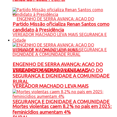
Partido Missão oficializa Renan Santos como
candidato à Presidência
Cidade
ENGENHO DE SERRA AVANÇA: ACAO DO
VEREADOR MACHADO LEVA MAIS
ENGENHO DE SERRA AVANÇA: ACAO DO
SEGURANCA E DIGNIDADE A COMUNIDADE
RURAL
VEREADOR MACHADO LEVA MAIS
SEGURANCA E DIGNIDADE A COMUNIDADE
Mortes violentas caem 8,2% no país em 2025;
feminicídios aumentam 4%