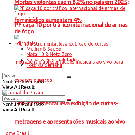
Mortes violentas caem 8,2% no país em 2025;
feminicídios aumentam 4%
PF caça 10 por tráfico internacional de armas
de fogo
Editoriais
Mulher & Saúde
Nota 10 & Nota Zero
Social & Personalidades
Foto da Semana
Nenhum Resultado
View All Result
Cine Instrumental leva exibição de curtas-
Nenhum Resultado
View All Result
metragens e apresentações musicais ao vivo
Home
Brasil