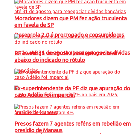
Moradores dizem que PM fez ação truculenta
em favela de SP
Desenrola 2.0 é prorrogado e consumidores
terão até 31 de agosto para renegociar dívidas
PF investiga venda de álcool gel com teor
abaixo do indicado no rótulo
bancárias
Ex-superintendente da PF diz que apuração do
caso Adélio foi imparcial
Presos fazem 7 agentes reféns em rebelião em
presídio de Manaus