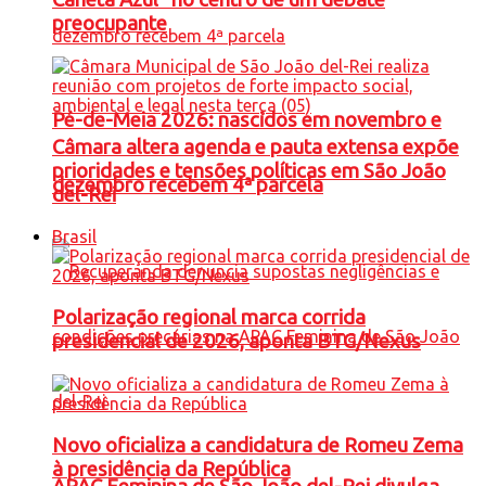
preocupante
Pé-de-Meia 2026: nascidos em novembro e
Câmara altera agenda e pauta extensa expõe
prioridades e tensões políticas em São João
dezembro recebem 4ª parcela
del-Rei
Brasil
Polarização regional marca corrida
presidencial de 2026, aponta BTG/Nexus
Novo oficializa a candidatura de Romeu Zema
à presidência da República