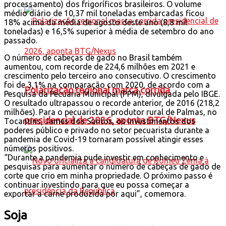
processamento) dos frigoríficos brasileiros. O volume
médio diário de 10,37 mil toneladas embarcadas ficou
18% acima da média de agosto deste ano (8,8 mil
toneladas) e 16,5% superior à média de setembro do ano
passado.
O número de cabeças de gado no Brasil também
aumentou, com recorde de 224,6 milhões em 2021 e
crescimento pelo terceiro ano consecutivo. O crescimento
foi de 3,1% na comparação com 2020, de acordo com a
Polarização regional marca corrida
Pesquisa da Pecuária Municipal (PPM), divulgada pelo IBGE.
O resultado ultrapassou o recorde anterior, de 2016 (218,2
milhões). Para o pecuarista e produtor rural de Palmas, no
presidencial de 2026, aponta BTG/Nexus
Tocantins, James dos Santos, os investimentos dos
poderes público e privado no setor pecuarista durante a
pandemia de Covid-19 tornaram possível atingir esses
números positivos.
“Durante a pandemia pude investir em conhecimento e
pesquisas para aumentar o número de cabeças de gado de
corte que crio em minha propriedade. O próximo passo é
continuar investindo para que eu possa começar a
exportar a carne produzida por aqui”, comemora.
Soja