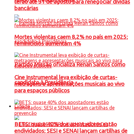
terão até 31 de agosto para renegociar dívidas
bancárias
Mortes violentas caem 8,2% no país em 2025;
feminicídios aumentam 4%
Partido Missão oficializa Renan Santos como
Cine Instrumental leva exibição de curtas-
candidato à Presidência
metragens e apresentações musicais ao vivo
para espaços públicos
Cidade
BETS: quase 40% dos apostadores estão
endividados; SESI e SENAI lançam cartilhas de