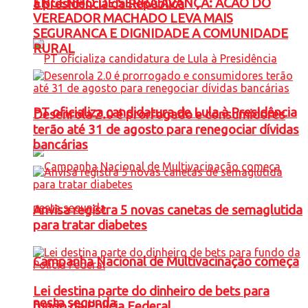
ENGENHO DE SERRA AVANÇA: ACAO DO
à presidência da República
VEREADOR MACHADO LEVA MAIS
SEGURANCA E DIGNIDADE A COMUNIDADE
RURAL
PT oficializa candidatura de Lula à Presidência
Desenrola 2.0 é prorrogado e consumidores
terão até 31 de agosto para renegociar dívidas
bancárias
Anvisa registra 5 novas canetas de semaglutida
para tratar diabetes
Campanha Nacional de Multivacinação começa
Lei destina parte do dinheiro de bets para
nesta segunda
fundo da Polícia Federal