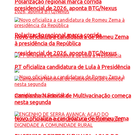
Polarização regional marca corrida
presidencial de 2026, aponta BTG/Nexus
Polarização regional marca corrida
Novo oficializa a candidatura de Romeu Zema
à presidência da República
presidencial de 2026, aponta BTG/Nexus
PT oficializa candidatura de Lula à Presidência
Campanha Nacional de Multivacinação começa
nesta segunda
Novo oficializa a candidatura de Romeu Zema