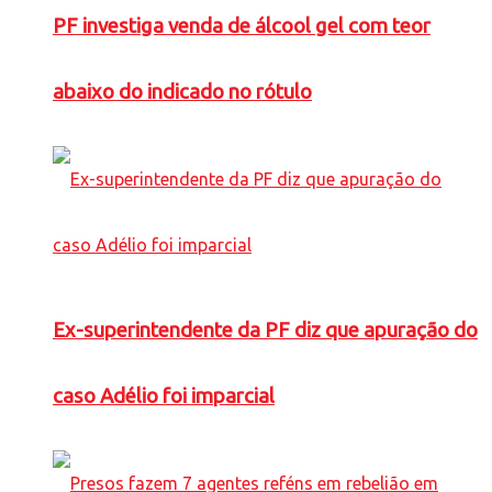
PF investiga venda de álcool gel com teor
abaixo do indicado no rótulo
Ex-superintendente da PF diz que apuração do
caso Adélio foi imparcial