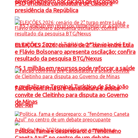
envenenamento por picada de escorpião
PSD oficializa candidatura de Caiado à
presidência da República
ELEIÇÕES 2026: cenário de 2° turno entre Lula
e Flávio Bolsonaro apresenta oscilação; confira
resultado da pesquisa BTG/Nexus
R$ 1 milhão em recursos pode reforçar a saúde
e revitalizar o Terminal Turístico de São João
Falcão confirma pré-candidatura e aceita
convite de Cleitinho para disputa ao Governo
de Minas
del-Rei
Política, fama e despreparo: o “fenômeno
Caneta Azul” no centro de um debate