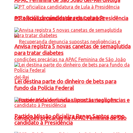
APAC Feminina de São João del-Rei divulga
nota após denúncias de recuperanda
PT oficializa candidatura de Lula à Presidência
Anvisa registra 5 novas canetas de semaglutida
para tratar diabetes
Lei destina parte do dinheiro de bets para
fundo da Polícia Federal
Recuperanda denuncia supostas negligências e
Partido Missão oficializa Renan Santos como
condições precárias na APAC Feminina de São
candidato à Presidência