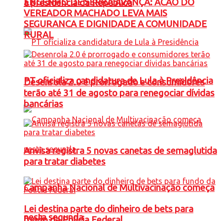
ENGENHO DE SERRA AVANÇA: ACAO DO
à presidência da República
VEREADOR MACHADO LEVA MAIS
SEGURANCA E DIGNIDADE A COMUNIDADE
RURAL
PT oficializa candidatura de Lula à Presidência
Desenrola 2.0 é prorrogado e consumidores
terão até 31 de agosto para renegociar dívidas
bancárias
Anvisa registra 5 novas canetas de semaglutida
para tratar diabetes
Campanha Nacional de Multivacinação começa
Lei destina parte do dinheiro de bets para
nesta segunda
fundo da Polícia Federal