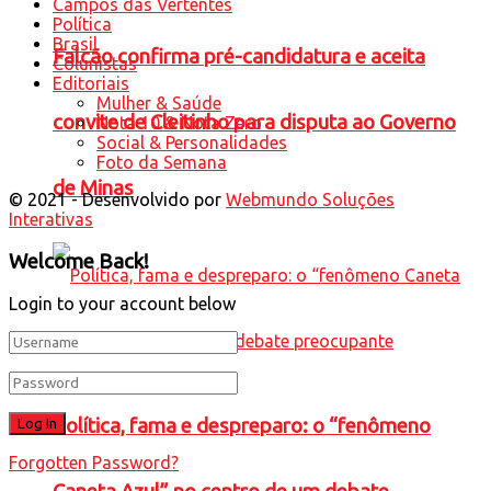
Campos das Vertentes
Política
Brasil
Falcão confirma pré-candidatura e aceita
Colunistas
Editoriais
Mulher & Saúde
convite de Cleitinho para disputa ao Governo
Nota 10 & Nota Zero
Social & Personalidades
Foto da Semana
de Minas
© 2021 - Desenvolvido por
Webmundo Soluções
Interativas
Welcome Back!
Login to your account below
Política, fama e despreparo: o “fenômeno
Forgotten Password?