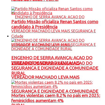
Partido Missão oficializa Renan Santos como
candidato à Presidência
Cidade
ENGENHO DE SERRA AVANÇA: ACAO DO
VEREADOR MACHADO LEVA MAIS
ENGENHO DE SERRA AVANÇA: ACAO DO
SEGURANCA E DIGNIDADE A COMUNIDADE
RURAL
VEREADOR MACHADO LEVA MAIS
SEGURANCA E DIGNIDADE A COMUNIDADE
Mortes violentas caem 8,2% no país em 2025;
feminicídios aumentam 4%