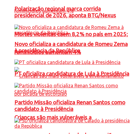
Polarização regional marca corrida
presidencial de 2026, aponta BTG/Nexus
Mortes violentas caem 8,2% no país em 2025;
Novo oficializa a candidatura de Romeu Zema
à presidência da República
feminicídios aumentam 4%
PT oficializa candidatura de Lula à Presidência
Partido Missão oficializa Renan Santos como
candidato à Presidência
Crianças são mais vulneráveis a