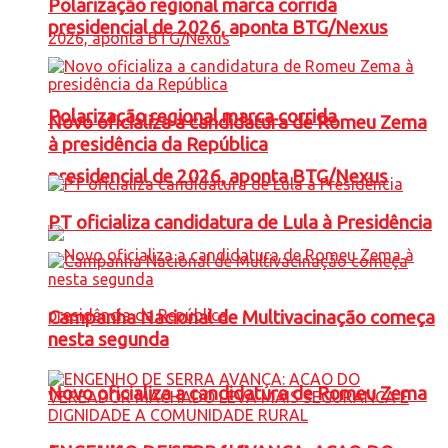
Polarização regional marca corrida
presidencial de 2026, aponta BTG/Nexus
Polarização regional marca corrida
Novo oficializa a candidatura de Romeu Zema
à presidência da República
presidencial de 2026, aponta BTG/Nexus
PT oficializa candidatura de Lula à Presidência
Campanha Nacional de Multivacinação começa
nesta segunda
Novo oficializa a candidatura de Romeu Zema