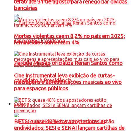
terão até 31 de agosto para renegociar dívidas
bancárias
Mortes violentas caem 8,2% no país em 2025;
feminicídios aumentam 4%
Partido Missão oficializa Renan Santos como
Cine Instrumental leva exibição de curtas-
candidato à Presidência
metragens e apresentações musicais ao vivo
para espaços públicos
Cidade
BETS: quase 40% dos apostadores estão
endividados; SESI e SENAI lançam cartilhas de