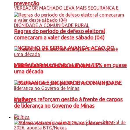
prevenção
Regras do período de defeso eleitoral
comecaram a valer deste sábado (04)
ENGENHO DE SERRA AVANÇA: ACAO DO
Matrículas em creches avançam 11% em quase
VEREADOR MACHADO LEVA MAIS
uma década
SEGURANCA E DIGNIDADE A COMUNIDADE
Mulheres reforçam gestão à frente de cargos
RURAL
de liderança no Governo de Minas
Política