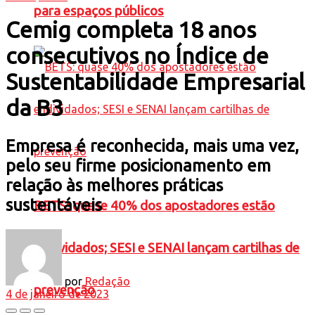
para espaços públicos
Cemig completa 18 anos
consecutivos no Índice de
Sustentabilidade Empresarial
da B3
Empresa é reconhecida, mais uma vez,
pelo seu firme posicionamento em
relação às melhores práticas
sustentáveis
BETS: quase 40% dos apostadores estão
endividados; SESI e SENAI lançam cartilhas de
por
Redação
prevenção
4 de janeiro de 2023