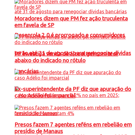
Moradores dizem que PM fez ação truculenta
em favela de SP
Desenrola 2.0 é prorrogado e consumidores
terão até 31 de agosto para renegociar dívidas
PF investiga venda de álcool gel com teor
abaixo do indicado no rótulo
bancárias
Ex-superintendente da PF diz que apuração do
caso Adélio foi imparcial
Presos fazem 7 agentes reféns em rebelião em
presídio de Manaus