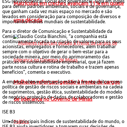
ESG (environmental, social and governance), sigla em inglês
Matrículas em creches avançam 11% em quase
para definir padrões ambientais, sociais e de governança,
que ganham cada vez mais espaço no mercado e são
levados em consideração para composição de diversos e
uma década
importantes índices mundiais de sustentabilidade.
Para o diretor de Comunicação e Sustentabilidade da
Cemig, Claudio Costa Bianchini, “a companhia está
continuamente focada na criação de valores para os seus
acionistas, empregados e fornecedores, além trabalhar
sempre com o objetivo de gerar o bem-estar para a
sociedade mineira, por meio do aprimoramento das
práticas de sustentabilidade empresarial, que já fazem
parte nossa cultura e rotina de trabalho e trazem apenas
benefícios”, comenta o executivo.
A empresa obteve pontuação máxima em requisitos como
Mulheres reforçam gestão à frente de cargos
política de gestão de riscos sociais e ambientais na cadeia
de suprimentos, gestão ética, sustentabilidade do modelo
de negócio, proteção de dados de colaboradores e gestão
de liderança no Governo de Minas
de riscos sistêmicos.
ISE B3
Um dos principais índices de sustentabilidade do mundo, o
Política
ISE B3 ajuda investidores a tomarem suas decisões de