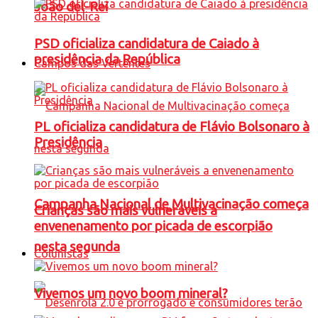
João del-Rei
PSD oficializa candidatura de Caiado à
presidência da República
Campos das Vertentes
PL oficializa candidatura de Flávio Bolsonaro à
Presidência
Campanha Nacional de Multivacinação começa
Crianças são mais vulneráveis a
envenenamento por picada de escorpião
nesta segunda
Colunistas
Vivemos um novo boom mineral?