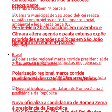
preocupante
Pé-de-Meia 2026: nascidos em novembro e
Câmara altera agenda e pauta extensa expõe
prioridades e tensões políticas em São João
dezembro recebem 4ª parcela
del-Rei
Brasil
Polarização regional marca corrida
presidencial de 2026, aponta BTG/Nexus
Novo oficializa a candidatura de Romeu Zema
à presidência da República