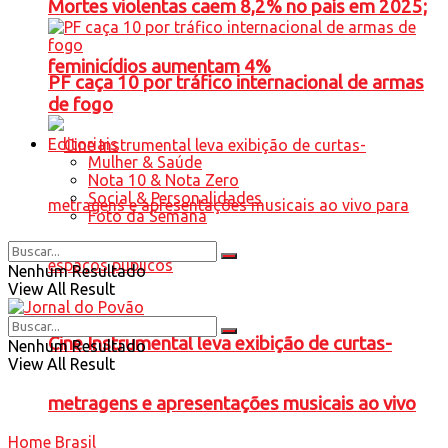
Mortes violentas caem 8,2% no país em 2025;
feminicídios aumentam 4%
PF caça 10 por tráfico internacional de armas
de fogo
Editoriais
Mulher & Saúde
Nota 10 & Nota Zero
Social & Personalidades
Foto da Semana
Nenhum Resultado
View All Result
Cine Instrumental leva exibição de curtas-
Nenhum Resultado
View All Result
metragens e apresentações musicais ao vivo
Home
Brasil