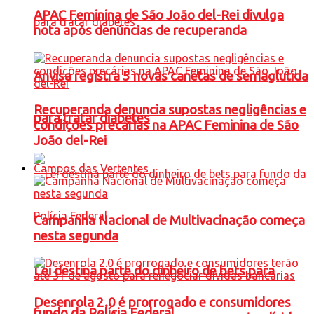
APAC Feminina de São João del-Rei divulga
nota após denúncias de recuperanda
Anvisa registra 5 novas canetas de semaglutida
Recuperanda denuncia supostas negligências e
para tratar diabetes
condições precárias na APAC Feminina de São
João del-Rei
Campos das Vertentes
Campanha Nacional de Multivacinação começa
nesta segunda
Lei destina parte do dinheiro de bets para
Desenrola 2.0 é prorrogado e consumidores
fundo da Polícia Federal