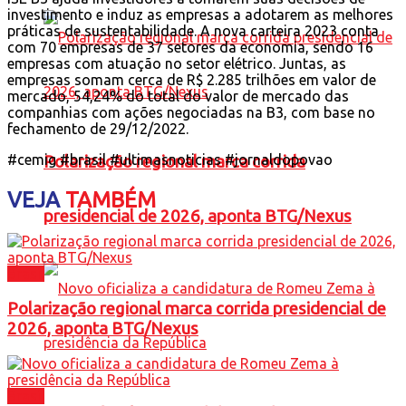
investimento e induz as empresas a adotarem as melhores
práticas de sustentabilidade. A nova carteira 2023 conta
com 70 empresas de 37 setores da economia, sendo 16
empresas com atuação no setor elétrico. Juntas, as
empresas somam cerca de R$ 2.285 trilhões em valor de
mercado, 54,24% do total do valor de mercado das
companhias com ações negociadas na B3, com base no
fechamento de 29/12/2022.
#cemig #brasil #ultimasnoticias #jornaldopovao
Polarização regional marca corrida
VEJA
TAMBÉM
presidencial de 2026, aponta BTG/Nexus
Brasil
Polarização regional marca corrida presidencial de
2026, aponta BTG/Nexus
Brasil