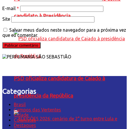
E-mail
*
candidato à Presidência
Site
Salvar meus dados neste navegador para a próxima vez
que eu comentar.
PSD oficializa candidatura de Caiado à
Categorias
presidência da República
Brasil
Campos das Vertentes
Cidade
Colunistas
Destaques