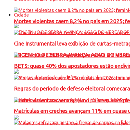
Cidade
Mortes violentas caem 8,2% no país em 2025; 
Cine Instrumental leva exibição de curtas-metra
ENGENHO DE SERRA AVANÇA: ACAO DO VERE
BETS: quase 40% dos apostadores estão endivid
Regras do período de defeso eleitoral comecara
Mortes violentas caem 8,2% no país em 2025; 
Matrículas em creches avançam 11% em quase