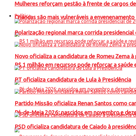
Mulheres reforçam gestão à frente de cargos de
Política
Crianças são mais vulneráveis a envenenamento 
Polarização regional marca corrida presidencia
Novo oficializa a candidatura de Romeu Zema à 
R$ 1 milhão em recursos pode reforçar a saúde e 
PT oficializa candidatura de Lula à Presidência
Partido Missão oficializa Renan Santos como ca
Pé-de-Meia 2026: nascidos em novembro e dez
PSD oficializa candidatura de Caiado à presidên