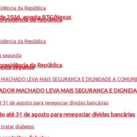
l de 2026, aponta BTG/Nexus
presidência da República
presidência da República
nesta segunda
ADOR MACHADO LEVA MAIS SEGURANCA E DIGNID
o até 31 de agosto para renegociar dívidas bancárias