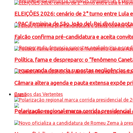
ELEIÇÕES 2026: cenário de 2° turno entre Lula 
APAC Feminina de São João del-Rei divulga not
Falcão confirma pré-candidatura e aceita convit
Política, fama e despreparo: o “fenômeno Cane
Recuperanda denuncia supostas negligências e 
Câmara altera agenda e pauta extensa expõe pri
Campos das Vertentes
Brasil
Polarização regional marca corrida presidencia