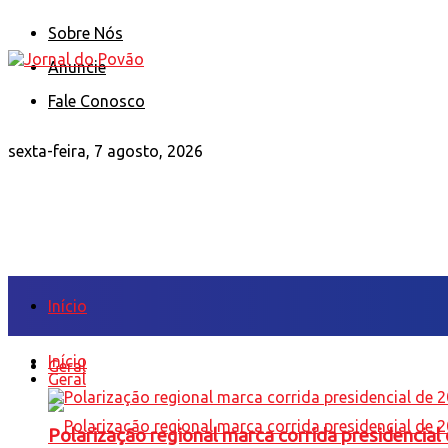
Sobre Nós
Anuncie
Fale Conosco
sexta-feira, 7 agosto, 2026
Início
Início
Geral
Geral
Polarização regional marca corrida presidencia