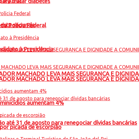
para tratar diabetes
nesta segunda
 da Polícia Federal
ndidato à Presidência
ADOR MACHADO LEVA MAIS SEGURANCA E DIGNID
ADOR MACHADO LEVA MAIS SEGURANCA E DIGNID
feminicídios aumentam 4%
o até 31 de agosto para renegociar dívidas bancárias
por picada de escorpião