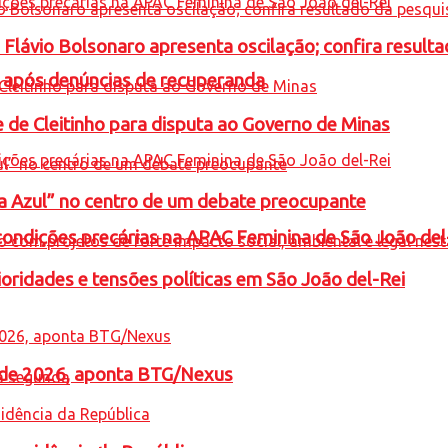
e Flávio Bolsonaro apresenta oscilação; confira resul
a após denúncias de recuperanda
e de Cleitinho para disputa ao Governo de Minas
ta Azul” no centro de um debate preocupante
condições precárias na APAC Feminina de São João del
oridades e tensões políticas em São João del-Rei
l de 2026, aponta BTG/Nexus