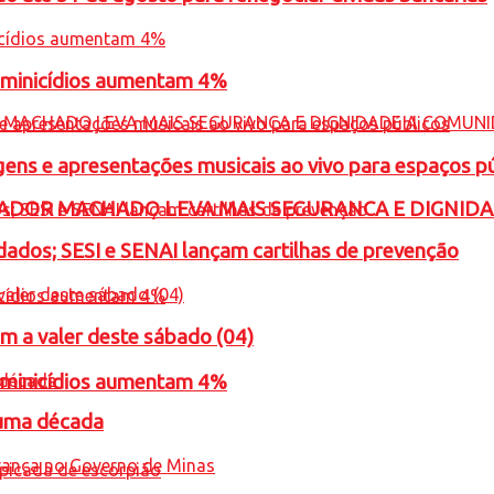
feminicídios aumentam 4%
gens e apresentações musicais ao vivo para espaços p
ADOR MACHADO LEVA MAIS SEGURANCA E DIGNID
ados; SESI e SENAI lançam cartilhas de prevenção
m a valer deste sábado (04)
feminicídios aumentam 4%
 uma década