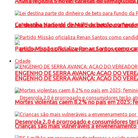
Anvisa registra 5 novas canetas de semaglutida 
Campanha Nacional de Multivacinação começa 
Lei destina parte do dinheiro de bets para fundo
Partido Missão oficializa Renan Santos como ca
Cidade
ENGENHO DE SERRA AVANÇA: ACAO DO VERE
ENGENHO DE SERRA AVANÇA: ACAO DO VERE
Mortes violentas caem 8,2% no país em 2025; 
Desenrola 2.0 é prorrogado e consumidores terã
Crianças são mais vulneráveis a envenenamento 