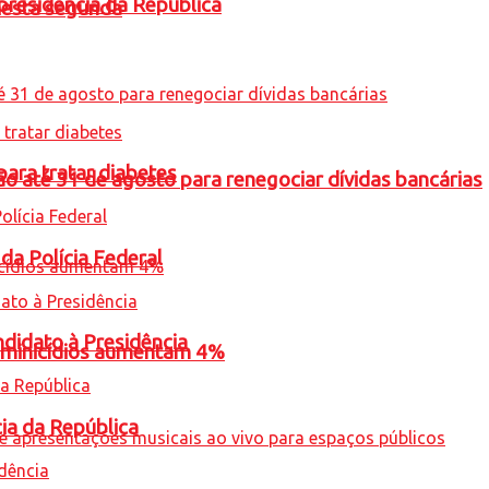
presidência da República
nesta segunda
para tratar diabetes
o até 31 de agosto para renegociar dívidas bancárias
 da Polícia Federal
ndidato à Presidência
feminicídios aumentam 4%
cia da República