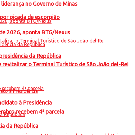
 liderança no Governo de Minas
por picada de escorpião
l de 2026, aponta BTG/Nexus
presidência da República
revitalizar o Terminal Turístico de São João del-Rei
ndidato à Presidência
embro recebem 4ª parcela
cia da República