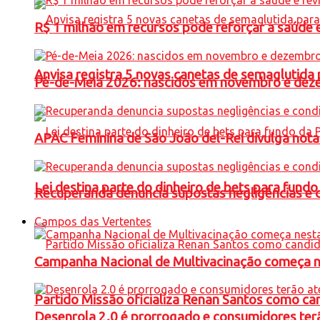
R$ 1 milhão em recursos pode reforçar a saúde e 
Anvisa registra 5 novas canetas de semaglutida 
Pé-de-Meia 2026: nascidos em novembro e dez
APAC Feminina de São João del-Rei divulga not
Lei destina parte do dinheiro de bets para fundo
Recuperanda denuncia supostas negligências e 
Campos das Vertentes
Campanha Nacional de Multivacinação começa 
Partido Missão oficializa Renan Santos como ca
Desenrola 2.0 é prorrogado e consumidores terã