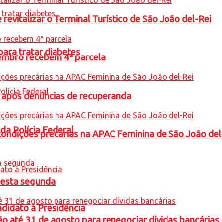
revitalizar o Terminal Turístico de São João del-Rei
para tratar diabetes
embro recebem 4ª parcela
a após denúncias de recuperanda
 da Polícia Federal
condições precárias na APAC Feminina de São João del
nesta segunda
ndidato à Presidência
o até 31 de agosto para renegociar dívidas bancárias