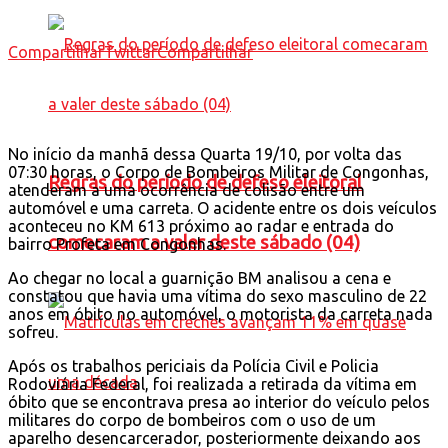
Compartilhar
Twittar
Compartilhar
No início da manhã dessa Quarta 19/10, por volta das
07:30 horas, o Corpo de Bombeiros Militar de Congonhas,
Regras do período de defeso eleitoral
atenderam a uma ocorrência de colisão entre um
automóvel e uma carreta. O acidente entre os dois veículos
aconteceu no KM 613 próximo ao radar e entrada do
comecaram a valer deste sábado (04)
bairro Profeta em Congonhas.
Ao chegar no local a guarnição BM analisou a cena e
constatou que havia uma vítima do sexo masculino de 22
anos em óbito no automóvel, o motorista da carreta nada
sofreu.
Após os trabalhos periciais da Polícia Civil e Policia
Rodoviária Federal, foi realizada a retirada da vítima em
óbito que se encontrava presa ao interior do veículo pelos
militares do corpo de bombeiros com o uso de um
aparelho desencarcerador, posteriormente deixando aos