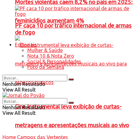
Mortes violentas caem 8,2% no país em 2025;
feminicídios aumentam 4%
PF caça 10 por tráfico internacional de armas
de fogo
Editoriais
Mulher & Saúde
Nota 10 & Nota Zero
Social & Personalidades
Foto da Semana
Nenhum Resultado
View All Result
Cine Instrumental leva exibição de curtas-
Nenhum Resultado
View All Result
metragens e apresentações musicais ao vivo
Home
Campos das Vertentes