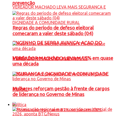
prevenção
Regras do período de defeso eleitoral
comecaram a valer deste sábado (04)
ENGENHO DE SERRA AVANÇA: ACAO DO
Matrículas em creches avançam 11% em quase
VEREADOR MACHADO LEVA MAIS
uma década
SEGURANCA E DIGNIDADE A COMUNIDADE
Mulheres reforçam gestão à frente de cargos
RURAL
de liderança no Governo de Minas
Política