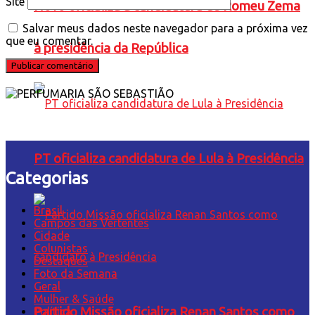
Site
Novo oficializa a candidatura de Romeu Zema
Salvar meus dados neste navegador para a próxima vez
que eu comentar.
à presidência da República
PT oficializa candidatura de Lula à Presidência
Categorias
Brasil
Campos das Vertentes
Cidade
Colunistas
Destaques
Foto da Semana
Geral
Mulher & Saúde
Partido Missão oficializa Renan Santos como
Política