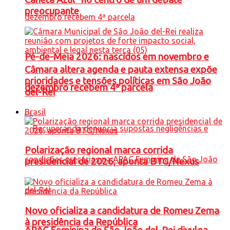
preocupante
Pé-de-Meia 2026: nascidos em novembro e
Câmara altera agenda e pauta extensa expõe
prioridades e tensões políticas em São João
dezembro recebem 4ª parcela
del-Rei
Brasil
Polarização regional marca corrida
presidencial de 2026, aponta BTG/Nexus
Novo oficializa a candidatura de Romeu Zema
à presidência da República