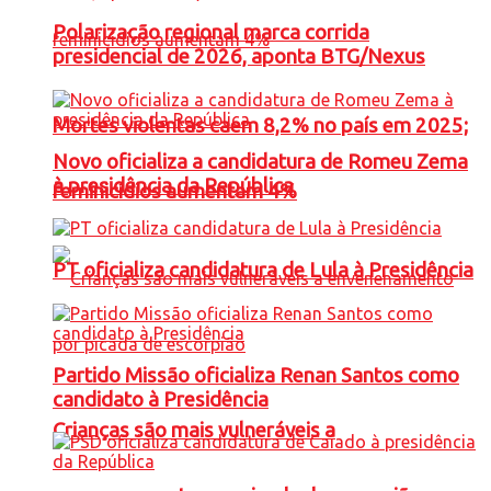
Polarização regional marca corrida
presidencial de 2026, aponta BTG/Nexus
Mortes violentas caem 8,2% no país em 2025;
Novo oficializa a candidatura de Romeu Zema
à presidência da República
feminicídios aumentam 4%
PT oficializa candidatura de Lula à Presidência
Partido Missão oficializa Renan Santos como
candidato à Presidência
Crianças são mais vulneráveis a