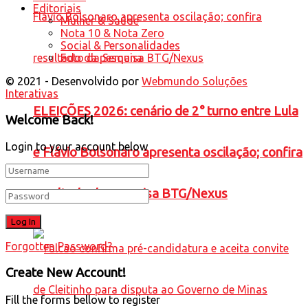
Editoriais
Mulher & Saúde
Nota 10 & Nota Zero
Social & Personalidades
Foto da Semana
© 2021 - Desenvolvido por
Webmundo Soluções
Interativas
ELEIÇÕES 2026: cenário de 2° turno entre Lula
Welcome Back!
Login to your account below
e Flávio Bolsonaro apresenta oscilação; confira
resultado da pesquisa BTG/Nexus
Forgotten Password?
Create New Account!
Fill the forms bellow to register