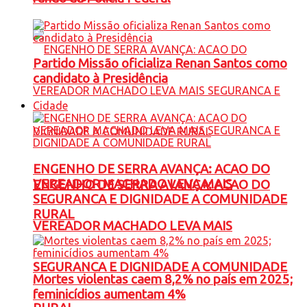
Partido Missão oficializa Renan Santos como
candidato à Presidência
Cidade
ENGENHO DE SERRA AVANÇA: ACAO DO
VEREADOR MACHADO LEVA MAIS
ENGENHO DE SERRA AVANÇA: ACAO DO
SEGURANCA E DIGNIDADE A COMUNIDADE
RURAL
VEREADOR MACHADO LEVA MAIS
SEGURANCA E DIGNIDADE A COMUNIDADE
Mortes violentas caem 8,2% no país em 2025;
feminicídios aumentam 4%