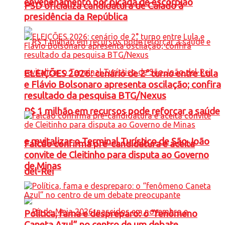
envenenamento por picada de escorpião
PSD oficializa candidatura de Caiado à
presidência da República
ELEIÇÕES 2026: cenário de 2° turno entre Lula
e Flávio Bolsonaro apresenta oscilação; confira
resultado da pesquisa BTG/Nexus
R$ 1 milhão em recursos pode reforçar a saúde
e revitalizar o Terminal Turístico de São João
Falcão confirma pré-candidatura e aceita
convite de Cleitinho para disputa ao Governo
de Minas
del-Rei
Política, fama e despreparo: o “fenômeno
Caneta Azul” no centro de um debate