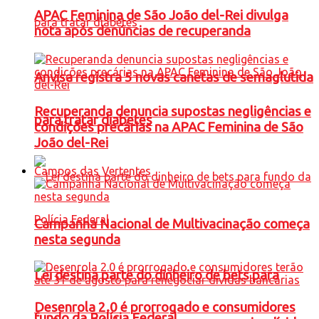
APAC Feminina de São João del-Rei divulga
nota após denúncias de recuperanda
Anvisa registra 5 novas canetas de semaglutida
Recuperanda denuncia supostas negligências e
para tratar diabetes
condições precárias na APAC Feminina de São
João del-Rei
Campos das Vertentes
Campanha Nacional de Multivacinação começa
nesta segunda
Lei destina parte do dinheiro de bets para
Desenrola 2.0 é prorrogado e consumidores
fundo da Polícia Federal