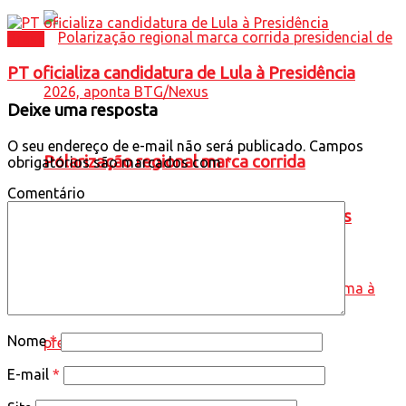
Brasil
PT oficializa candidatura de Lula à Presidência
Deixe uma resposta
O seu endereço de e-mail não será publicado.
Campos
Polarização regional marca corrida
obrigatórios são marcados com
*
Comentário
presidencial de 2026, aponta BTG/Nexus
Nome
*
E-mail
*