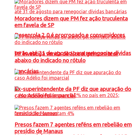
Moradores dizem que PM fez ação truculenta
em favela de SP
Desenrola 2.0 é prorrogado e consumidores
terão até 31 de agosto para renegociar dívidas
PF investiga venda de álcool gel com teor
abaixo do indicado no rótulo
bancárias
Ex-superintendente da PF diz que apuração do
caso Adélio foi imparcial
Presos fazem 7 agentes reféns em rebelião em
presídio de Manaus