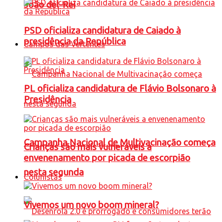
João del-Rei
PSD oficializa candidatura de Caiado à
presidência da República
Campos das Vertentes
PL oficializa candidatura de Flávio Bolsonaro à
Presidência
Campanha Nacional de Multivacinação começa
Crianças são mais vulneráveis a
envenenamento por picada de escorpião
nesta segunda
Colunistas
Vivemos um novo boom mineral?