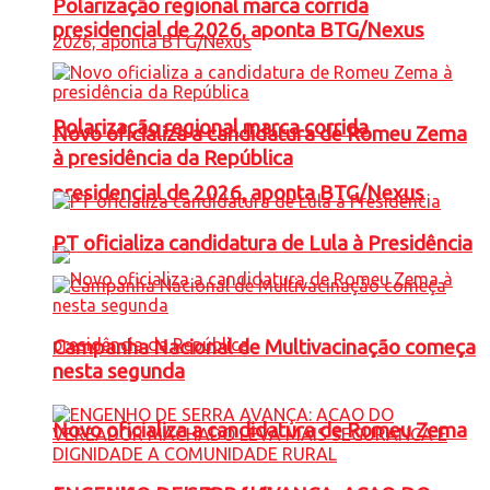
Polarização regional marca corrida
presidencial de 2026, aponta BTG/Nexus
Polarização regional marca corrida
Novo oficializa a candidatura de Romeu Zema
à presidência da República
presidencial de 2026, aponta BTG/Nexus
PT oficializa candidatura de Lula à Presidência
Campanha Nacional de Multivacinação começa
nesta segunda
Novo oficializa a candidatura de Romeu Zema