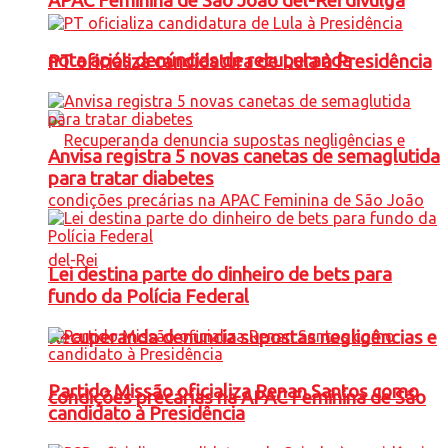
APAC Feminina de São João del-Rei divulga
nota após denúncias de recuperanda
PT oficializa candidatura de Lula à Presidência
Anvisa registra 5 novas canetas de semaglutida
para tratar diabetes
Lei destina parte do dinheiro de bets para
fundo da Polícia Federal
Recuperanda denuncia supostas negligências e
Partido Missão oficializa Renan Santos como
condições precárias na APAC Feminina de São
candidato à Presidência