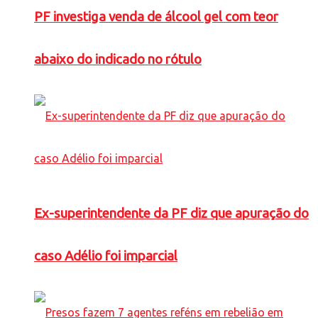
PF investiga venda de álcool gel com teor
abaixo do indicado no rótulo
Ex-superintendente da PF diz que apuração do
caso Adélio foi imparcial