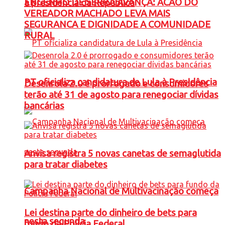
ENGENHO DE SERRA AVANÇA: ACAO DO
à presidência da República
VEREADOR MACHADO LEVA MAIS
SEGURANCA E DIGNIDADE A COMUNIDADE
RURAL
PT oficializa candidatura de Lula à Presidência
Desenrola 2.0 é prorrogado e consumidores
terão até 31 de agosto para renegociar dívidas
bancárias
Anvisa registra 5 novas canetas de semaglutida
para tratar diabetes
Campanha Nacional de Multivacinação começa
Lei destina parte do dinheiro de bets para
nesta segunda
fundo da Polícia Federal