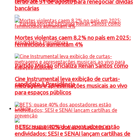
terão até 31 de agosto para renegociar dívidas
bancárias
Mortes violentas caem 8,2% no país em 2025;
feminicídios aumentam 4%
Partido Missão oficializa Renan Santos como
Cine Instrumental leva exibição de curtas-
candidato à Presidência
metragens e apresentações musicais ao vivo
para espaços públicos
Cidade
BETS: quase 40% dos apostadores estão
endividados; SESI e SENAI lançam cartilhas de