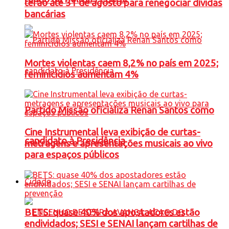
terão até 31 de agosto para renegociar dívidas
bancárias
Mortes violentas caem 8,2% no país em 2025;
feminicídios aumentam 4%
Partido Missão oficializa Renan Santos como
Cine Instrumental leva exibição de curtas-
candidato à Presidência
metragens e apresentações musicais ao vivo
para espaços públicos
Cidade
BETS: quase 40% dos apostadores estão
endividados; SESI e SENAI lançam cartilhas de