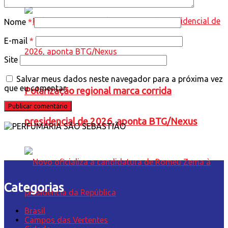
Nome
*
E-mail
*
Site
Salvar meus dados neste navegador para a próxima vez
que eu comentar.
Polarização regional marca corrida
presidencial de 2026, aponta BTG/Nexus
Categorias
Brasil
Campos das Vertentes