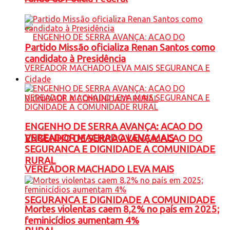
Partido Missão oficializa Renan Santos como
candidato à Presidência
Cidade
ENGENHO DE SERRA AVANÇA: ACAO DO
VEREADOR MACHADO LEVA MAIS
ENGENHO DE SERRA AVANÇA: ACAO DO
SEGURANCA E DIGNIDADE A COMUNIDADE
RURAL
VEREADOR MACHADO LEVA MAIS
SEGURANCA E DIGNIDADE A COMUNIDADE
Mortes violentas caem 8,2% no país em 2025;
feminicídios aumentam 4%