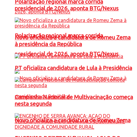
Polarização regional marca corrida
presidencial de 2026, aponta BTG/Nexus
Polarização regional marca corrida
Novo oficializa a candidatura de Romeu Zema
à presidência da República
presidencial de 2026, aponta BTG/Nexus
PT oficializa candidatura de Lula à Presidência
Campanha Nacional de Multivacinação começa
nesta segunda
Novo oficializa a candidatura de Romeu Zema