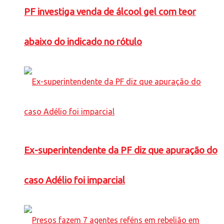
PF investiga venda de álcool gel com teor
abaixo do indicado no rótulo
Ex-superintendente da PF diz que apuração do
caso Adélio foi imparcial