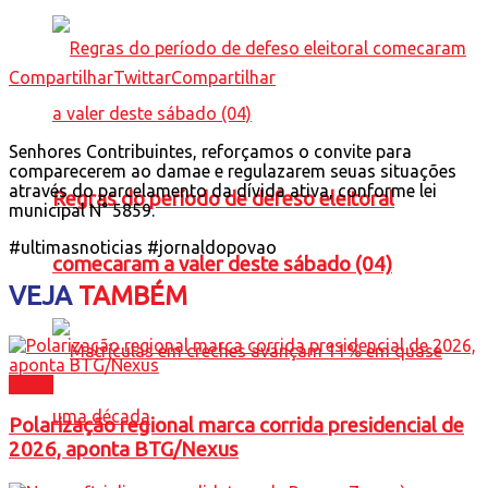
Compartilhar
Twittar
Compartilhar
Senhores Contribuintes, reforçamos o convite para
comparecerem ao damae e regulazarem seuas situações
através do parcelamento da dívida ativa, conforme lei
Regras do período de defeso eleitoral
municipal N° 5859.
#ultimasnoticias #jornaldopovao
comecaram a valer deste sábado (04)
VEJA
TAMBÉM
Brasil
Polarização regional marca corrida presidencial de
2026, aponta BTG/Nexus