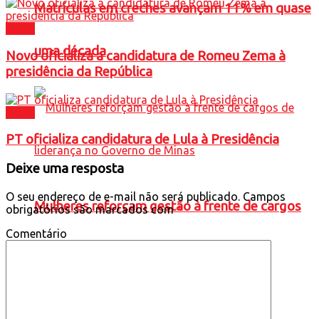
Matrículas em creches avançam 11% em quase
Brasil
uma década
Novo oficializa a candidatura de Romeu Zema à
presidência da República
Brasil
PT oficializa candidatura de Lula à Presidência
Deixe uma resposta
O seu endereço de e-mail não será publicado.
Campos
Mulheres reforçam gestão à frente de cargos
obrigatórios são marcados com
*
Comentário
de liderança no Governo de Minas
Política