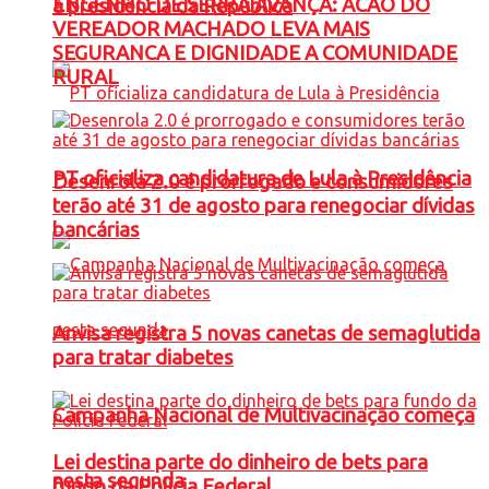
ENGENHO DE SERRA AVANÇA: ACAO DO
à presidência da República
VEREADOR MACHADO LEVA MAIS
SEGURANCA E DIGNIDADE A COMUNIDADE
RURAL
PT oficializa candidatura de Lula à Presidência
Desenrola 2.0 é prorrogado e consumidores
terão até 31 de agosto para renegociar dívidas
bancárias
Anvisa registra 5 novas canetas de semaglutida
para tratar diabetes
Campanha Nacional de Multivacinação começa
Lei destina parte do dinheiro de bets para
nesta segunda
fundo da Polícia Federal