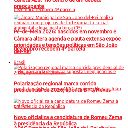
preocupante
Pé-de-Meia 2026: nascidos em novembro e
Câmara altera agenda e pauta extensa expõe
prioridades e tensões políticas em São João
dezembro recebem 4ª parcela
del-Rei
Brasil
Polarização regional marca corrida
presidencial de 2026, aponta BTG/Nexus
Novo oficializa a candidatura de Romeu Zema
à presidência da República