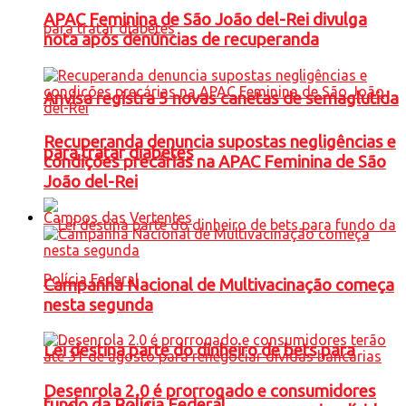
APAC Feminina de São João del-Rei divulga
nota após denúncias de recuperanda
Anvisa registra 5 novas canetas de semaglutida
Recuperanda denuncia supostas negligências e
para tratar diabetes
condições precárias na APAC Feminina de São
João del-Rei
Campos das Vertentes
Campanha Nacional de Multivacinação começa
nesta segunda
Lei destina parte do dinheiro de bets para
Desenrola 2.0 é prorrogado e consumidores
fundo da Polícia Federal