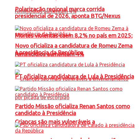
Polarização regional marca corrida
presidencial de 2026, aponta BTG/Nexus
Mortes violentas caem 8,2% no país em 2025;
Novo oficializa a candidatura de Romeu Zema
à presidência da República
feminicídios aumentam 4%
PT oficializa candidatura de Lula à Presidência
Partido Missão oficializa Renan Santos como
candidato à Presidência
Crianças são mais vulneráveis a