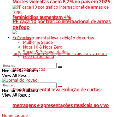
Mortes violentas caem 8,2% no país em 2025;
feminicídios aumentam 4%
PF caça 10 por tráfico internacional de armas
de fogo
Editoriais
Mulher & Saúde
Nota 10 & Nota Zero
Social & Personalidades
Foto da Semana
Nenhum Resultado
View All Result
Cine Instrumental leva exibição de curtas-
Nenhum Resultado
View All Result
metragens e apresentações musicais ao vivo
Home
Cidade