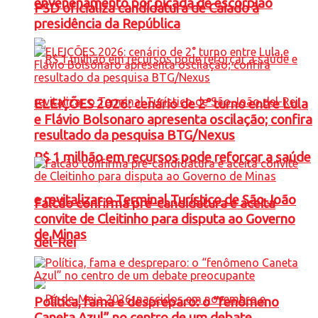
envenenamento por picada de escorpião
PSD oficializa candidatura de Caiado à
presidência da República
ELEIÇÕES 2026: cenário de 2° turno entre Lula
e Flávio Bolsonaro apresenta oscilação; confira
resultado da pesquisa BTG/Nexus
R$ 1 milhão em recursos pode reforçar a saúde
e revitalizar o Terminal Turístico de São João
Falcão confirma pré-candidatura e aceita
convite de Cleitinho para disputa ao Governo
de Minas
del-Rei
Política, fama e despreparo: o “fenômeno
Caneta Azul” no centro de um debate