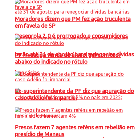
Moradores dizem que PM fez ação truculenta
em favela de SP
Desenrola 2.0 é prorrogado e consumidores
terão até 31 de agosto para renegociar dívidas
PF investiga venda de álcool gel com teor
abaixo do indicado no rótulo
bancárias
Ex-superintendente da PF diz que apuração do
caso Adélio foi imparcial
Presos fazem 7 agentes reféns em rebelião em
presídio de Manaus