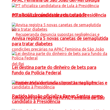
APAC Feminina de São João del-Rei divulga
nota após denúncias de recuperanda
PT oficializa candidatura de Lula à Presidência
Anvisa registra 5 novas canetas de semaglutida
para tratar diabetes
Lei destina parte do dinheiro de bets para
fundo da Polícia Federal
Recuperanda denuncia supostas negligências e
Partido Missão oficializa Renan Santos como
condições precárias na APAC Feminina de São
candidato à Presidência