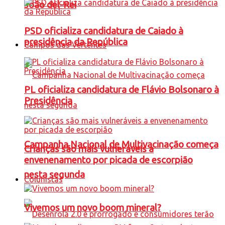
João del-Rei
PSD oficializa candidatura de Caiado à
presidência da República
Campos das Vertentes
PL oficializa candidatura de Flávio Bolsonaro à
Presidência
Campanha Nacional de Multivacinação começa
Crianças são mais vulneráveis a
envenenamento por picada de escorpião
nesta segunda
Colunistas
Vivemos um novo boom mineral?