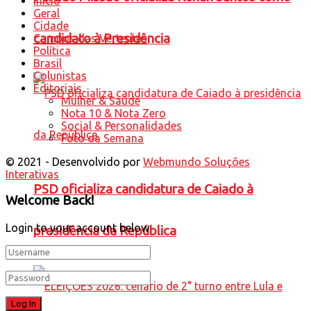
Início
Geral
Cidade
candidato à Presidência
Campos das Vertentes
Política
Brasil
Colunistas
Editoriais
Mulher & Saúde
Nota 10 & Nota Zero
Social & Personalidades
Foto da Semana
© 2021 - Desenvolvido por
Webmundo Soluções
Interativas
PSD oficializa candidatura de Caiado à
Welcome Back!
Login to your account below
presidência da República