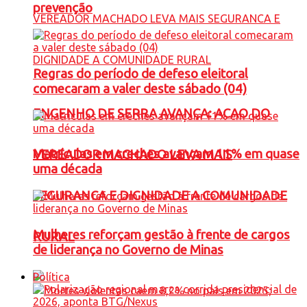
prevenção
Regras do período de defeso eleitoral
comecaram a valer deste sábado (04)
ENGENHO DE SERRA AVANÇA: ACAO DO
Matrículas em creches avançam 11% em quase
VEREADOR MACHADO LEVA MAIS
uma década
SEGURANCA E DIGNIDADE A COMUNIDADE
Mulheres reforçam gestão à frente de cargos
RURAL
de liderança no Governo de Minas
Política