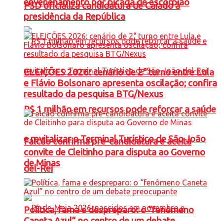
envenenamento por picada de escorpião
PSD oficializa candidatura de Caiado à
presidência da República
ELEIÇÕES 2026: cenário de 2° turno entre Lula
e Flávio Bolsonaro apresenta oscilação; confira
resultado da pesquisa BTG/Nexus
R$ 1 milhão em recursos pode reforçar a saúde
e revitalizar o Terminal Turístico de São João
Falcão confirma pré-candidatura e aceita
convite de Cleitinho para disputa ao Governo
de Minas
del-Rei
Política, fama e despreparo: o “fenômeno
Caneta Azul” no centro de um debate