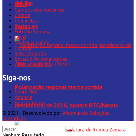
del-Rei
Brasil
Campos das Vertentes
Cidade
Colunistas
Destaques
Brasil
Foto da Semana
Geral
Mulher & Saúde
Política
Sem categoria
Social & Personalidades
Últimas Notícias
Siga-nos
Polarização regional marca corrida
Sobre Nós
Anuncie
Fale Conosco
presidencial de 2026, aponta BTG/Nexus
© 2021 - Desenvolvido por
Webmundo Soluções
Interativas
Nenhum Resultado