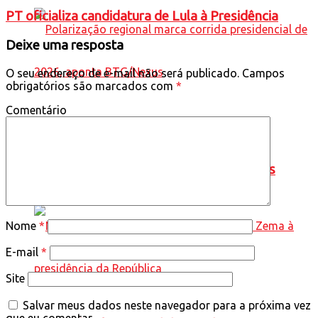
PT oficializa candidatura de Lula à Presidência
Deixe uma resposta
O seu endereço de e-mail não será publicado.
Campos
obrigatórios são marcados com
*
Comentário
Polarização regional marca corrida
presidencial de 2026, aponta BTG/Nexus
Nome
*
E-mail
*
Site
Salvar meus dados neste navegador para a próxima vez
que eu comentar.