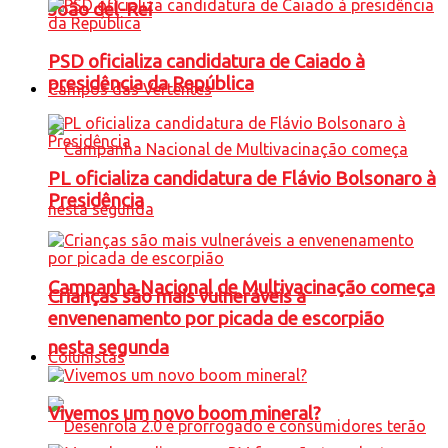
João del-Rei
PSD oficializa candidatura de Caiado à
presidência da República
Campos das Vertentes
PL oficializa candidatura de Flávio Bolsonaro à
Presidência
Campanha Nacional de Multivacinação começa
Crianças são mais vulneráveis a
envenenamento por picada de escorpião
nesta segunda
Colunistas
Vivemos um novo boom mineral?