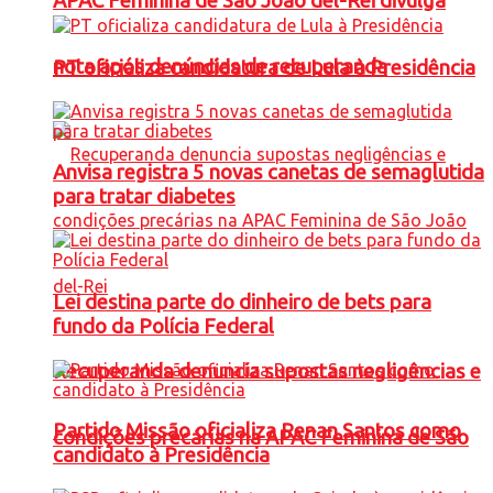
APAC Feminina de São João del-Rei divulga
nota após denúncias de recuperanda
PT oficializa candidatura de Lula à Presidência
Anvisa registra 5 novas canetas de semaglutida
para tratar diabetes
Lei destina parte do dinheiro de bets para
fundo da Polícia Federal
Recuperanda denuncia supostas negligências e
Partido Missão oficializa Renan Santos como
condições precárias na APAC Feminina de São
candidato à Presidência