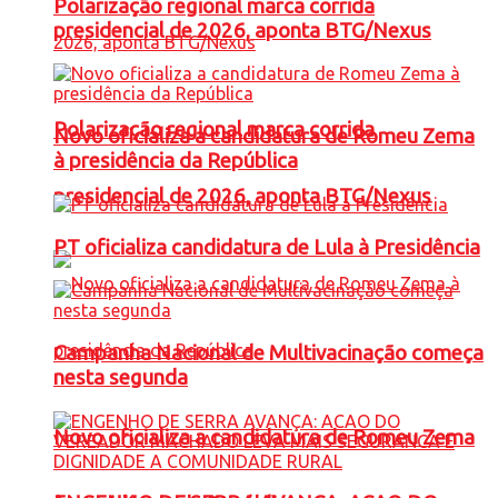
Polarização regional marca corrida
presidencial de 2026, aponta BTG/Nexus
Polarização regional marca corrida
Novo oficializa a candidatura de Romeu Zema
à presidência da República
presidencial de 2026, aponta BTG/Nexus
PT oficializa candidatura de Lula à Presidência
Campanha Nacional de Multivacinação começa
nesta segunda
Novo oficializa a candidatura de Romeu Zema