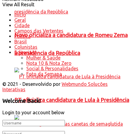
View All Result
Início
Geral
Cidade
Campos das Vertentes
Novo oficializa a candidatura de Romeu Zema
Política
Brasil
Colunistas
Editoriais
à presidência da República
Mulher & Saúde
Nota 10 & Nota Zero
Social & Personalidades
Foto da Semana
© 2021 - Desenvolvido por
Webmundo Soluções
Interativas
PT oficializa candidatura de Lula à Presidência
Welcome Back!
Login to your account below