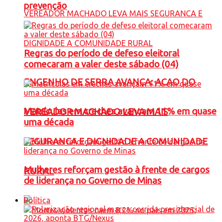
prevenção
Regras do período de defeso eleitoral
comecaram a valer deste sábado (04)
ENGENHO DE SERRA AVANÇA: ACAO DO
Matrículas em creches avançam 11% em quase
VEREADOR MACHADO LEVA MAIS
uma década
SEGURANCA E DIGNIDADE A COMUNIDADE
Mulheres reforçam gestão à frente de cargos
RURAL
de liderança no Governo de Minas
Política