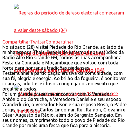
Compartilhar
Twittar
Compartilhar
No sábado (28) visitei Piedade do Rio Grande, ao lado da
minha esposa Thais. Depois de estarmos nos estúdios da
Regras do período de defeso eleitoral
Rádio Alto Rio Grande FM, fomos às ruas acompanhar a
Festa da Congada e Moçambique que voltou com toda
força para honrar as tradições piedenses.
comecaram a valer deste sábado (04)
Testemunhei a participação efusiva da comunidade, com
sua fé, alegria e energia. Ao brilho da fogueira, é bonito ver
crianças, adultos e idosos congregados no evento que
orgulha a todos.
Foi um grande prazer me encontrar com o Vereador
Antônio do Garrucha, a Vereadora Danielle e seu esposo
Wanderlucio, o Vereador Elson e sua esposa Rosa, o Padre
Jorge, os amigos Carlos Lindomar, Rui, Ramon, Giovanni e
César Augusto da Rádio, além do Sargento Sampaio. Em
seus nomes, cumprimento todo o povo de Piedade do Rio
Grande por mais uma festa que fica para a história.