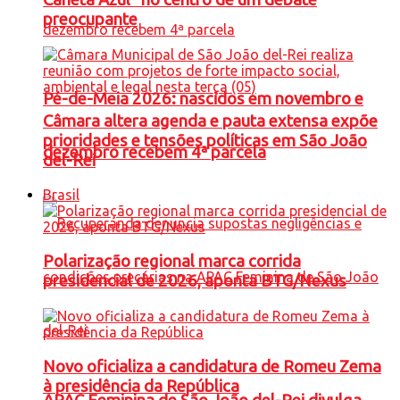
preocupante
Pé-de-Meia 2026: nascidos em novembro e
Câmara altera agenda e pauta extensa expõe
prioridades e tensões políticas em São João
dezembro recebem 4ª parcela
del-Rei
Brasil
Polarização regional marca corrida
presidencial de 2026, aponta BTG/Nexus
Novo oficializa a candidatura de Romeu Zema
à presidência da República