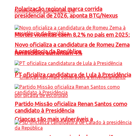
Polarização regional marca corrida
presidencial de 2026, aponta BTG/Nexus
Mortes violentas caem 8,2% no país em 2025;
Novo oficializa a candidatura de Romeu Zema
à presidência da República
feminicídios aumentam 4%
PT oficializa candidatura de Lula à Presidência
Partido Missão oficializa Renan Santos como
candidato à Presidência
Crianças são mais vulneráveis a