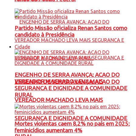
Partido Missão oficializa Renan Santos como
candidato à Presidência
Cidade
ENGENHO DE SERRA AVANÇA: ACAO DO
VEREADOR MACHADO LEVA MAIS
ENGENHO DE SERRA AVANÇA: ACAO DO
SEGURANCA E DIGNIDADE A COMUNIDADE
RURAL
VEREADOR MACHADO LEVA MAIS
SEGURANCA E DIGNIDADE A COMUNIDADE
Mortes violentas caem 8,2% no país em 2025;
feminicídios aumentam 4%