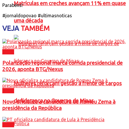
Matrículas em creches avançam 11% em quase
Parabéns!
#jornaldopovao #ultimasnoticas
uma década
VEJA
TAMBÉM
Brasil
Polarização regional marca corrida presidencial de
2026, aponta BTG/Nexus
Mulheres reforçam gestão à frente de cargos
Brasil
de liderança no Governo de Minas
Novo oficializa a candidatura de Romeu Zema à
presidência da República
Política
Brasil