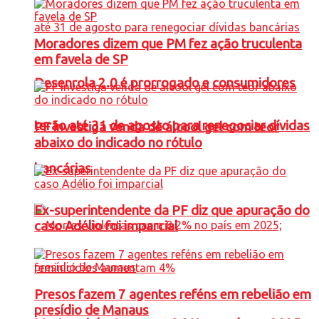
Moradores dizem que PM fez ação truculenta
em favela de SP
Desenrola 2.0 é prorrogado e consumidores
terão até 31 de agosto para renegociar dívidas
PF investiga venda de álcool gel com teor
abaixo do indicado no rótulo
bancárias
Ex-superintendente da PF diz que apuração do
caso Adélio foi imparcial
Presos fazem 7 agentes reféns em rebelião em
presídio de Manaus