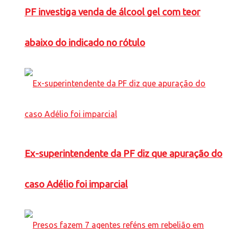
PF investiga venda de álcool gel com teor
abaixo do indicado no rótulo
Ex-superintendente da PF diz que apuração do
caso Adélio foi imparcial