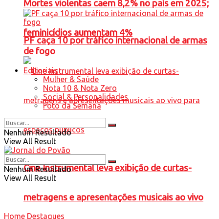
Mortes violentas caem 8,2% no país em 2025;
feminicídios aumentam 4%
PF caça 10 por tráfico internacional de armas
de fogo
Editoriais
Mulher & Saúde
Nota 10 & Nota Zero
Social & Personalidades
Foto da Semana
Nenhum Resultado
View All Result
Cine Instrumental leva exibição de curtas-
Nenhum Resultado
View All Result
metragens e apresentações musicais ao vivo
Home
Destaques