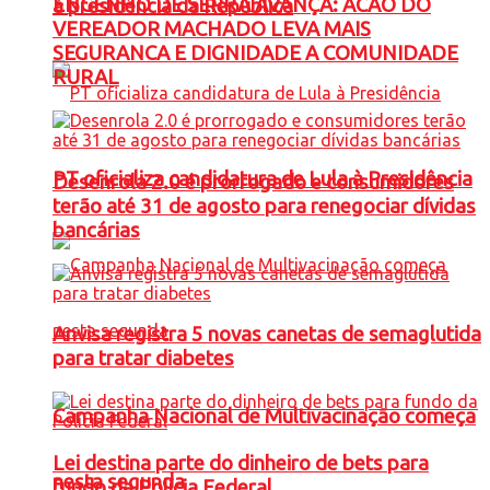
ENGENHO DE SERRA AVANÇA: ACAO DO
à presidência da República
VEREADOR MACHADO LEVA MAIS
SEGURANCA E DIGNIDADE A COMUNIDADE
RURAL
PT oficializa candidatura de Lula à Presidência
Desenrola 2.0 é prorrogado e consumidores
terão até 31 de agosto para renegociar dívidas
bancárias
Anvisa registra 5 novas canetas de semaglutida
para tratar diabetes
Campanha Nacional de Multivacinação começa
Lei destina parte do dinheiro de bets para
nesta segunda
fundo da Polícia Federal