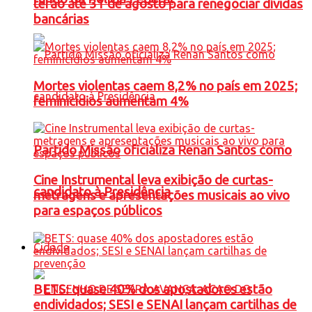
terão até 31 de agosto para renegociar dívidas
bancárias
Mortes violentas caem 8,2% no país em 2025;
feminicídios aumentam 4%
Partido Missão oficializa Renan Santos como
Cine Instrumental leva exibição de curtas-
candidato à Presidência
metragens e apresentações musicais ao vivo
para espaços públicos
Cidade
BETS: quase 40% dos apostadores estão
endividados; SESI e SENAI lançam cartilhas de