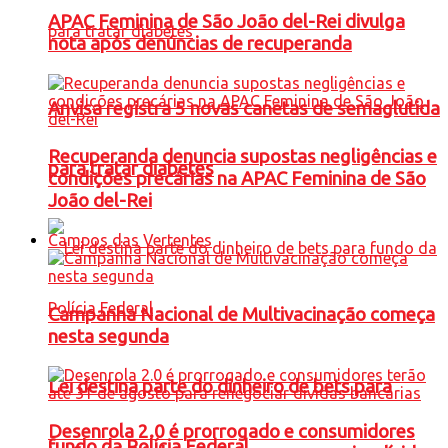
APAC Feminina de São João del-Rei divulga
nota após denúncias de recuperanda
Anvisa registra 5 novas canetas de semaglutida
Recuperanda denuncia supostas negligências e
para tratar diabetes
condições precárias na APAC Feminina de São
João del-Rei
Campos das Vertentes
Campanha Nacional de Multivacinação começa
nesta segunda
Lei destina parte do dinheiro de bets para
Desenrola 2.0 é prorrogado e consumidores
fundo da Polícia Federal