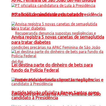
APAC Feminina de São João del-Rei divulga
nota após denúncias de recuperanda
PT oficializa candidatura de Lula à Presidência
Anvisa registra 5 novas canetas de semaglutida
para tratar diabetes
Lei destina parte do dinheiro de bets para
fundo da Polícia Federal
Recuperanda denuncia supostas negligências e
Partido Missão oficializa Renan Santos como
condições precárias na APAC Feminina de São
candidato à Presidência