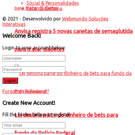
Social & Personalidades
Foto da Semana
© 2021 - Desenvolvido por
Webmundo Soluções
Interativas
Anvisa registra 5 novas canetas de semaglutida
Welcome Back!
Login to your account below
para tratar diabetes
Forgotten Password?
Create New Account!
Lei destina parte do dinheiro de bets para
Fill the forms bellow to register
fundo da Polícia Federal