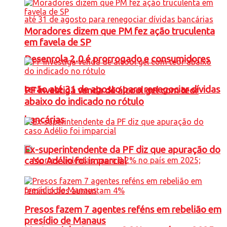
Moradores dizem que PM fez ação truculenta
em favela de SP
Desenrola 2.0 é prorrogado e consumidores
terão até 31 de agosto para renegociar dívidas
PF investiga venda de álcool gel com teor
abaixo do indicado no rótulo
bancárias
Ex-superintendente da PF diz que apuração do
caso Adélio foi imparcial
Presos fazem 7 agentes reféns em rebelião em
presídio de Manaus