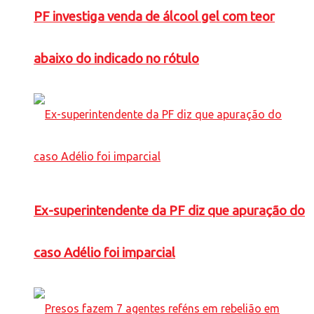
PF investiga venda de álcool gel com teor
abaixo do indicado no rótulo
Ex-superintendente da PF diz que apuração do
caso Adélio foi imparcial