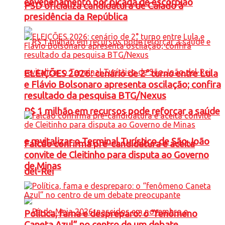
envenenamento por picada de escorpião
PSD oficializa candidatura de Caiado à
presidência da República
ELEIÇÕES 2026: cenário de 2° turno entre Lula
e Flávio Bolsonaro apresenta oscilação; confira
resultado da pesquisa BTG/Nexus
R$ 1 milhão em recursos pode reforçar a saúde
e revitalizar o Terminal Turístico de São João
Falcão confirma pré-candidatura e aceita
convite de Cleitinho para disputa ao Governo
de Minas
del-Rei
Política, fama e despreparo: o “fenômeno
Caneta Azul” no centro de um debate