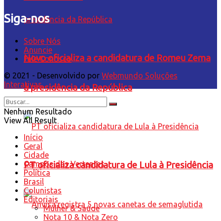
Siga-nos
Sobre Nós
Anuncie
Novo oficializa a candidatura de Romeu Zema
Fale Conosco
© 2021 - Desenvolvido por
Webmundo Soluções
Interativas
à presidência da República
Nenhum Resultado
View All Result
Início
Geral
Cidade
Campos das Vertentes
PT oficializa candidatura de Lula à Presidência
Política
Brasil
Colunistas
Editoriais
Mulher & Saúde
Nota 10 & Nota Zero