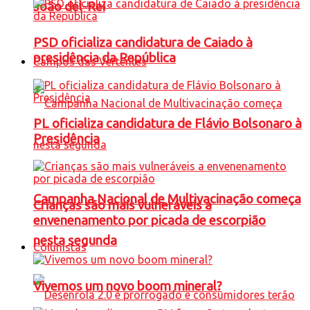
João del-Rei
PSD oficializa candidatura de Caiado à
presidência da República
Campos das Vertentes
PL oficializa candidatura de Flávio Bolsonaro à
Presidência
Campanha Nacional de Multivacinação começa
Crianças são mais vulneráveis a
envenenamento por picada de escorpião
nesta segunda
Colunistas
Vivemos um novo boom mineral?