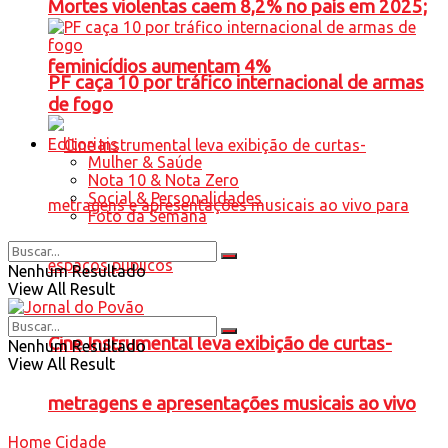
Mortes violentas caem 8,2% no país em 2025;
feminicídios aumentam 4%
PF caça 10 por tráfico internacional de armas
de fogo
Editoriais
Mulher & Saúde
Nota 10 & Nota Zero
Social & Personalidades
Foto da Semana
Nenhum Resultado
View All Result
Cine Instrumental leva exibição de curtas-
Nenhum Resultado
View All Result
metragens e apresentações musicais ao vivo
Home
Cidade