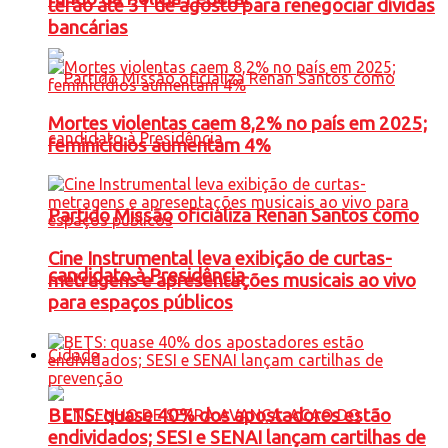
terão até 31 de agosto para renegociar dívidas
bancárias
Mortes violentas caem 8,2% no país em 2025;
feminicídios aumentam 4%
Partido Missão oficializa Renan Santos como
Cine Instrumental leva exibição de curtas-
candidato à Presidência
metragens e apresentações musicais ao vivo
para espaços públicos
Cidade
BETS: quase 40% dos apostadores estão
endividados; SESI e SENAI lançam cartilhas de