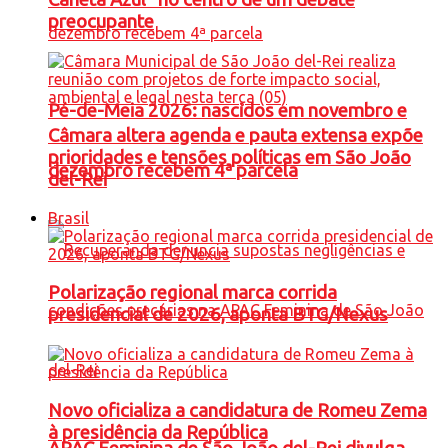
preocupante
Pé-de-Meia 2026: nascidos em novembro e
Câmara altera agenda e pauta extensa expõe
prioridades e tensões políticas em São João
dezembro recebem 4ª parcela
del-Rei
Brasil
Polarização regional marca corrida
presidencial de 2026, aponta BTG/Nexus
Novo oficializa a candidatura de Romeu Zema
à presidência da República