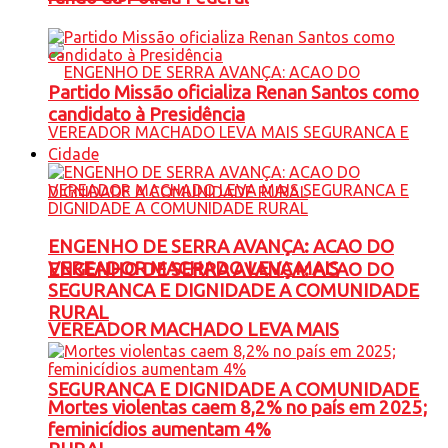
Partido Missão oficializa Renan Santos como
candidato à Presidência
Cidade
ENGENHO DE SERRA AVANÇA: ACAO DO
VEREADOR MACHADO LEVA MAIS
ENGENHO DE SERRA AVANÇA: ACAO DO
SEGURANCA E DIGNIDADE A COMUNIDADE
RURAL
VEREADOR MACHADO LEVA MAIS
SEGURANCA E DIGNIDADE A COMUNIDADE
Mortes violentas caem 8,2% no país em 2025;
feminicídios aumentam 4%