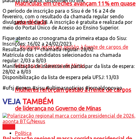
plataforma gov.br, disponível no link.
Matrículas em creches avançam 11% em quase
O período de inscrição para o Sisu é de 16 a 24 de
fevereiro, com o resultado da chamada regular sendo
uma década
divulgado no dia 28. A inscrição é gratuita e realizada por
meio do Portal Único de Acesso ao Ensino Superior.
Fique atento ao cronograma da primeira etapa do Sisu:
Inscrições: 16/02 a 24/02/2023
Resultado da 1º chamada regular: 28/02
Matrícula dos candidatos selecionados na chamada
regular: 2/03 a 8/03
Manifestação de interesse em participar da lista de espera:
28/02 a 8/03
Disponibilização da lista de espera pela UFSJ: 13/03
#ufsj #enem #sisu #ultimasnoticias #jornaldopovao
Mulheres reforçam gestão à frente de cargos
VEJA
TAMBÉM
de liderança no Governo de Minas
Brasil
Política
Polarização regional marca corrida presidencial de