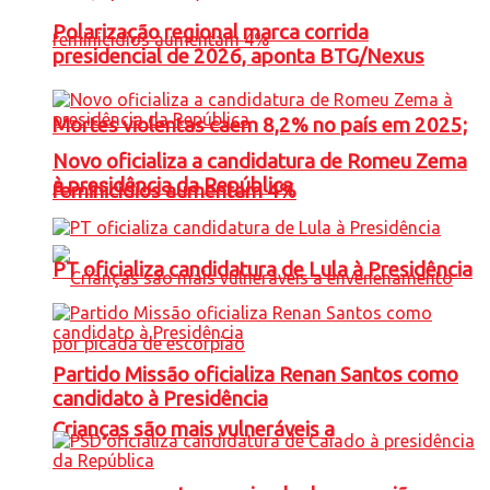
Polarização regional marca corrida
presidencial de 2026, aponta BTG/Nexus
Mortes violentas caem 8,2% no país em 2025;
Novo oficializa a candidatura de Romeu Zema
à presidência da República
feminicídios aumentam 4%
PT oficializa candidatura de Lula à Presidência
Partido Missão oficializa Renan Santos como
candidato à Presidência
Crianças são mais vulneráveis a