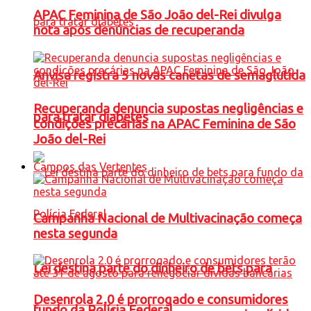
APAC Feminina de São João del-Rei divulga
nota após denúncias de recuperanda
Anvisa registra 5 novas canetas de semaglutida
Recuperanda denuncia supostas negligências e
para tratar diabetes
condições precárias na APAC Feminina de São
João del-Rei
Campos das Vertentes
Campanha Nacional de Multivacinação começa
nesta segunda
Lei destina parte do dinheiro de bets para
Desenrola 2.0 é prorrogado e consumidores
fundo da Polícia Federal