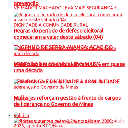
prevenção
Regras do período de defeso eleitoral
comecaram a valer deste sábado (04)
ENGENHO DE SERRA AVANÇA: ACAO DO
Matrículas em creches avançam 11% em quase
VEREADOR MACHADO LEVA MAIS
uma década
SEGURANCA E DIGNIDADE A COMUNIDADE
Mulheres reforçam gestão à frente de cargos
RURAL
de liderança no Governo de Minas
Política