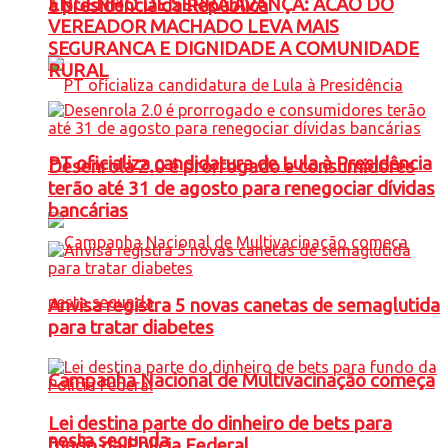
ENGENHO DE SERRA AVANÇA: ACAO DO
à presidência da República
VEREADOR MACHADO LEVA MAIS
SEGURANCA E DIGNIDADE A COMUNIDADE
RURAL
PT oficializa candidatura de Lula à Presidência
Desenrola 2.0 é prorrogado e consumidores
terão até 31 de agosto para renegociar dívidas
bancárias
Anvisa registra 5 novas canetas de semaglutida
para tratar diabetes
Campanha Nacional de Multivacinação começa
Lei destina parte do dinheiro de bets para
nesta segunda
fundo da Polícia Federal