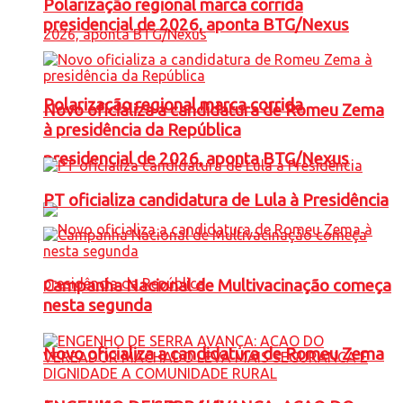
Polarização regional marca corrida
presidencial de 2026, aponta BTG/Nexus
Polarização regional marca corrida
Novo oficializa a candidatura de Romeu Zema
à presidência da República
presidencial de 2026, aponta BTG/Nexus
PT oficializa candidatura de Lula à Presidência
Campanha Nacional de Multivacinação começa
nesta segunda
Novo oficializa a candidatura de Romeu Zema