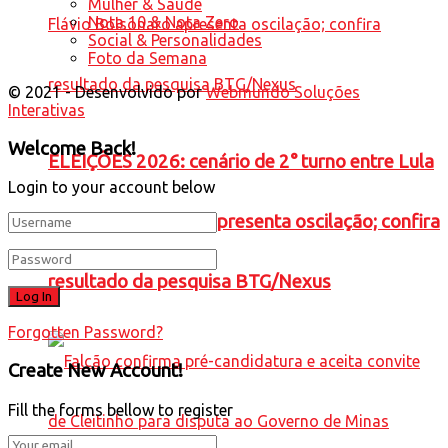
Mulher & Saúde
Nota 10 & Nota Zero
Social & Personalidades
Foto da Semana
© 2021 - Desenvolvido por
Webmundo Soluções
Interativas
Welcome Back!
ELEIÇÕES 2026: cenário de 2° turno entre Lula
Login to your account below
e Flávio Bolsonaro apresenta oscilação; confira
resultado da pesquisa BTG/Nexus
Forgotten Password?
Create New Account!
Fill the forms bellow to register