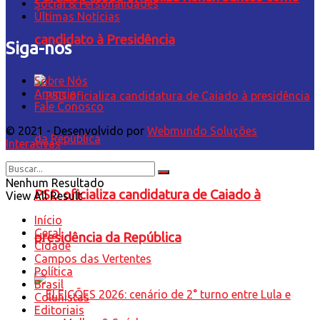
Social & Personalidades
Últimas Notícias
candidato à Presidência
Siga-nos
Sobre Nós
Anuncie
Fale Conosco
© 2021 - Desenvolvido por
Webmundo Soluções
Interativas
Nenhum Resultado
PSD oficializa candidatura de Caiado à
View All Result
Início
Geral
presidência da República
Cidade
Campos das Vertentes
Política
Brasil
Colunistas
Editoriais