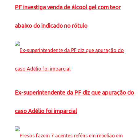
PF investiga venda de álcool gel com teor
abaixo do indicado no rótulo
Ex-superintendente da PF diz que apuração do
caso Adélio foi imparcial