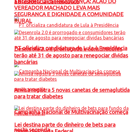
ENGENHO DE SERRA AVANÇA: ACAO DO
à presidência da República
VEREADOR MACHADO LEVA MAIS
SEGURANCA E DIGNIDADE A COMUNIDADE
RURAL
PT oficializa candidatura de Lula à Presidência
Desenrola 2.0 é prorrogado e consumidores
terão até 31 de agosto para renegociar dívidas
bancárias
Anvisa registra 5 novas canetas de semaglutida
para tratar diabetes
Campanha Nacional de Multivacinação começa
Lei destina parte do dinheiro de bets para
nesta segunda
fundo da Polícia Federal