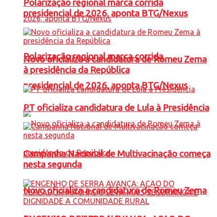
Polarização regional marca corrida
presidencial de 2026, aponta BTG/Nexus
Polarização regional marca corrida
Novo oficializa a candidatura de Romeu Zema
à presidência da República
presidencial de 2026, aponta BTG/Nexus
PT oficializa candidatura de Lula à Presidência
Campanha Nacional de Multivacinação começa
nesta segunda
Novo oficializa a candidatura de Romeu Zema