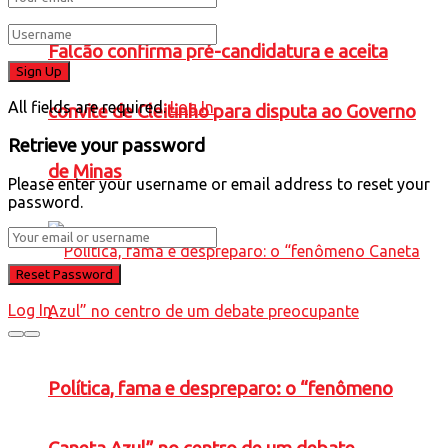
Falcão confirma pré-candidatura e aceita
All fields are required.
Log In
convite de Cleitinho para disputa ao Governo
Retrieve your password
de Minas
Please enter your username or email address to reset your
password.
Log In
Política, fama e despreparo: o “fenômeno