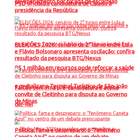
envenenamento por picada de escorpião
PSD oficializa candidatura de Caiado à
presidência da República
ELEIÇÕES 2026: cenário de 2° turno entre Lula
e Flávio Bolsonaro apresenta oscilação; confira
resultado da pesquisa BTG/Nexus
R$ 1 milhão em recursos pode reforçar a saúde
e revitalizar o Terminal Turístico de São João
Falcão confirma pré-candidatura e aceita
convite de Cleitinho para disputa ao Governo
de Minas
del-Rei
Política, fama e despreparo: o “fenômeno
Caneta Azul” no centro de um debate