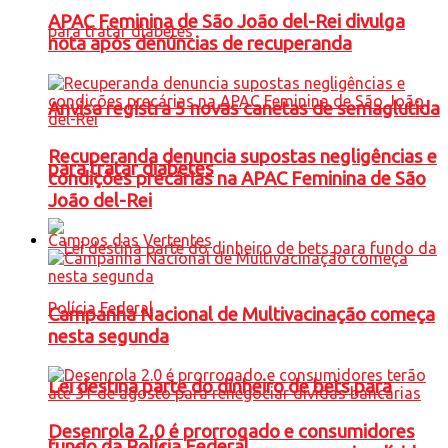
APAC Feminina de São João del-Rei divulga
nota após denúncias de recuperanda
Anvisa registra 5 novas canetas de semaglutida
Recuperanda denuncia supostas negligências e
para tratar diabetes
condições precárias na APAC Feminina de São
João del-Rei
Campos das Vertentes
Campanha Nacional de Multivacinação começa
nesta segunda
Lei destina parte do dinheiro de bets para
Desenrola 2.0 é prorrogado e consumidores
fundo da Polícia Federal