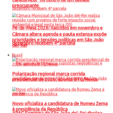
preocupante
Pé-de-Meia 2026: nascidos em novembro e
Câmara altera agenda e pauta extensa expõe
prioridades e tensões políticas em São João
dezembro recebem 4ª parcela
del-Rei
Brasil
Polarização regional marca corrida
presidencial de 2026, aponta BTG/Nexus
Novo oficializa a candidatura de Romeu Zema
à presidência da República