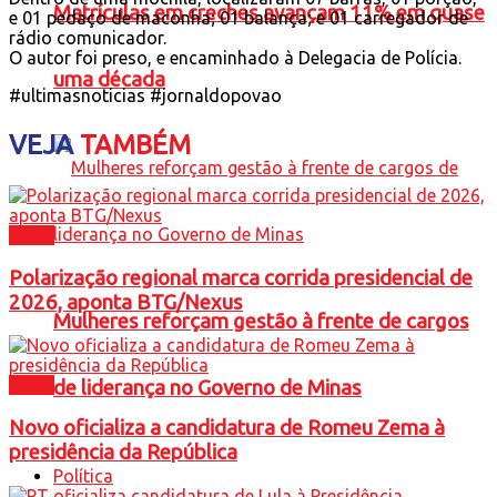
Matrículas em creches avançam 11% em quase
e 01 pedaço de maconha; 01 balança; e 01 carregador de
rádio comunicador.
O autor foi preso, e encaminhado à Delegacia de Polícia.
uma década
#ultimasnoticias #jornaldopovao
VEJA
TAMBÉM
Brasil
Polarização regional marca corrida presidencial de
2026, aponta BTG/Nexus
Mulheres reforçam gestão à frente de cargos
Brasil
de liderança no Governo de Minas
Novo oficializa a candidatura de Romeu Zema à
presidência da República
Política