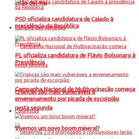
João del-Rei
PSD oficializa candidatura de Caiado à
presidência da República
Campos das Vertentes
PL oficializa candidatura de Flávio Bolsonaro à
Presidência
Campanha Nacional de Multivacinação começa
Crianças são mais vulneráveis a
envenenamento por picada de escorpião
nesta segunda
Colunistas
Vivemos um novo boom mineral?