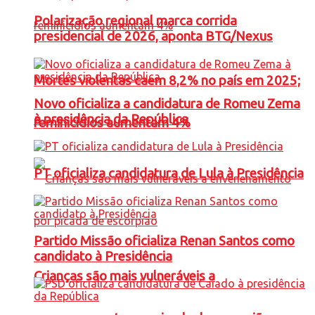
Polarização regional marca corrida
presidencial de 2026, aponta BTG/Nexus
Mortes violentas caem 8,2% no país em 2025;
Novo oficializa a candidatura de Romeu Zema
à presidência da República
feminicídios aumentam 4%
PT oficializa candidatura de Lula à Presidência
Partido Missão oficializa Renan Santos como
candidato à Presidência
Crianças são mais vulneráveis a