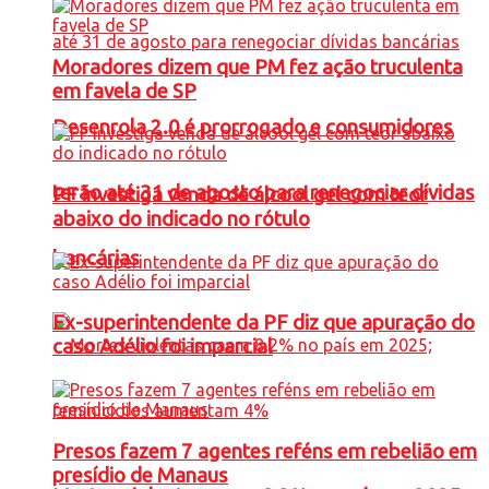
Moradores dizem que PM fez ação truculenta
em favela de SP
Desenrola 2.0 é prorrogado e consumidores
terão até 31 de agosto para renegociar dívidas
PF investiga venda de álcool gel com teor
abaixo do indicado no rótulo
bancárias
Ex-superintendente da PF diz que apuração do
caso Adélio foi imparcial
Presos fazem 7 agentes reféns em rebelião em
presídio de Manaus