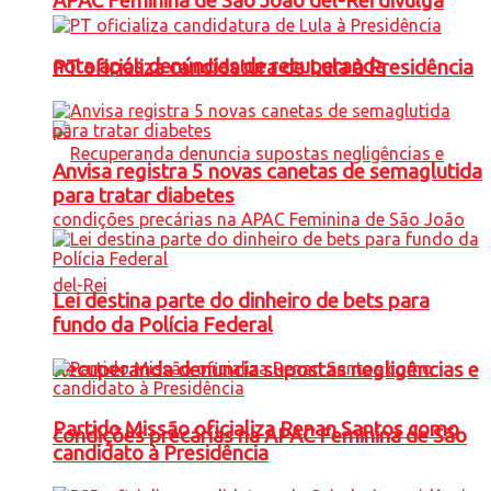
APAC Feminina de São João del-Rei divulga
nota após denúncias de recuperanda
PT oficializa candidatura de Lula à Presidência
Anvisa registra 5 novas canetas de semaglutida
para tratar diabetes
Lei destina parte do dinheiro de bets para
fundo da Polícia Federal
Recuperanda denuncia supostas negligências e
Partido Missão oficializa Renan Santos como
condições precárias na APAC Feminina de São
candidato à Presidência