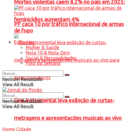
Mortes violentas caem 8,2% no país em 2025;
feminicídios aumentam 4%
PF caça 10 por tráfico internacional de armas
de fogo
Editoriais
Mulher & Saúde
Nota 10 & Nota Zero
Social & Personalidades
Foto da Semana
Nenhum Resultado
View All Result
Cine Instrumental leva exibição de curtas-
Nenhum Resultado
View All Result
metragens e apresentações musicais ao vivo
Home
Cidade