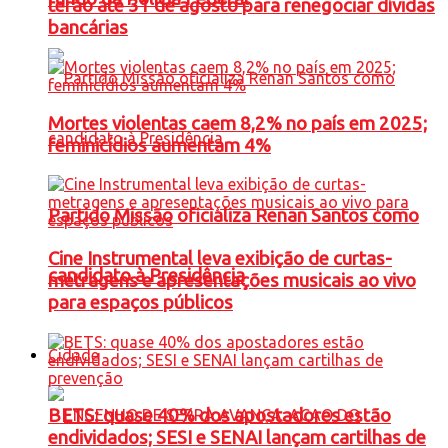
terão até 31 de agosto para renegociar dívidas
bancárias
Mortes violentas caem 8,2% no país em 2025;
feminicídios aumentam 4%
Partido Missão oficializa Renan Santos como
Cine Instrumental leva exibição de curtas-
candidato à Presidência
metragens e apresentações musicais ao vivo
para espaços públicos
Cidade
BETS: quase 40% dos apostadores estão
endividados; SESI e SENAI lançam cartilhas de