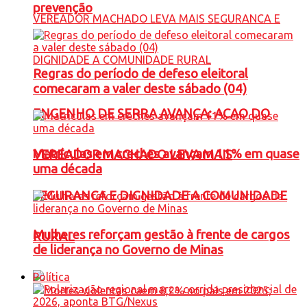
prevenção
Regras do período de defeso eleitoral
comecaram a valer deste sábado (04)
ENGENHO DE SERRA AVANÇA: ACAO DO
Matrículas em creches avançam 11% em quase
VEREADOR MACHADO LEVA MAIS
uma década
SEGURANCA E DIGNIDADE A COMUNIDADE
Mulheres reforçam gestão à frente de cargos
RURAL
de liderança no Governo de Minas
Política