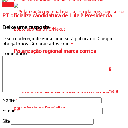
Brasil
PT oficializa candidatura de Lula à Presidência
Deixe uma resposta
O seu endereço de e-mail não será publicado.
Campos
obrigatórios são marcados com
*
Polarização regional marca corrida
Comentário
presidencial de 2026, aponta BTG/Nexus
Nome
*
E-mail
*
Site