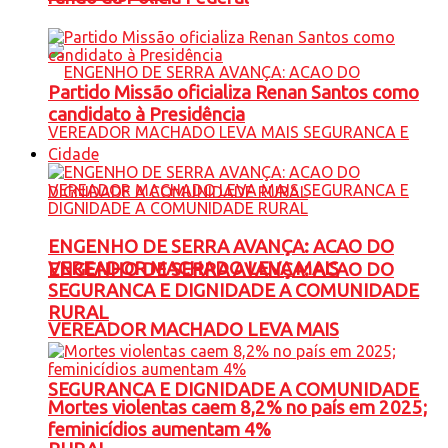
Partido Missão oficializa Renan Santos como
candidato à Presidência
Cidade
ENGENHO DE SERRA AVANÇA: ACAO DO
VEREADOR MACHADO LEVA MAIS
ENGENHO DE SERRA AVANÇA: ACAO DO
SEGURANCA E DIGNIDADE A COMUNIDADE
RURAL
VEREADOR MACHADO LEVA MAIS
SEGURANCA E DIGNIDADE A COMUNIDADE
Mortes violentas caem 8,2% no país em 2025;
feminicídios aumentam 4%