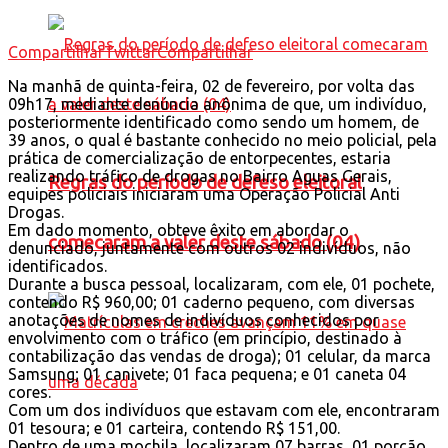
Compartilhar
Twittar
Compartilhar
Na manhã de quinta-feira, 02 de fevereiro, por volta das
09h17, mediante denúncia anônima de que, um indivíduo,
posteriormente identificado como sendo um homem, de
39 anos, o qual é bastante conhecido no meio policial, pela
prática de comercialização de entorpecentes, estaria
realizando tráfico de drogas no Bairro Aguas Gerais,
Regras do período de defeso eleitoral
equipes policiais iniciaram uma Operação Policial Anti
Drogas.
Em dado momento, obteve êxito em abordar o
comecaram a valer deste sábado (04)
denunciado, juntamente com outros 02 indivíduos, não
identificados.
Durante a busca pessoal, localizaram, com ele, 01 pochete,
contendo R$ 960,00; 01 caderno pequeno, com diversas
anotações de nomes de indivíduos conhecidos por
envolvimento com o tráfico (em princípio, destinado à
contabilização das vendas de droga); 01 celular, da marca
Samsung; 01 canivete; 01 faca pequena; e 01 caneta 04
cores.
Com um dos indivíduos que estavam com ele, encontraram
01 tesoura; e 01 carteira, contendo R$ 151,00.
Dentro de uma mochila, localizaram 07 barras, 01 porção,