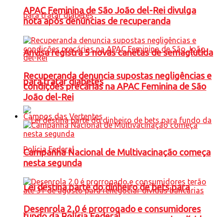
APAC Feminina de São João del-Rei divulga
nota após denúncias de recuperanda
Anvisa registra 5 novas canetas de semaglutida
Recuperanda denuncia supostas negligências e
para tratar diabetes
condições precárias na APAC Feminina de São
João del-Rei
Campos das Vertentes
Campanha Nacional de Multivacinação começa
nesta segunda
Lei destina parte do dinheiro de bets para
Desenrola 2.0 é prorrogado e consumidores
fundo da Polícia Federal