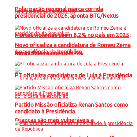
Polarização regional marca corrida
presidencial de 2026, aponta BTG/Nexus
Mortes violentas caem 8,2% no país em 2025;
Novo oficializa a candidatura de Romeu Zema
à presidência da República
feminicídios aumentam 4%
PT oficializa candidatura de Lula à Presidência
Partido Missão oficializa Renan Santos como
candidato à Presidência
Crianças são mais vulneráveis a