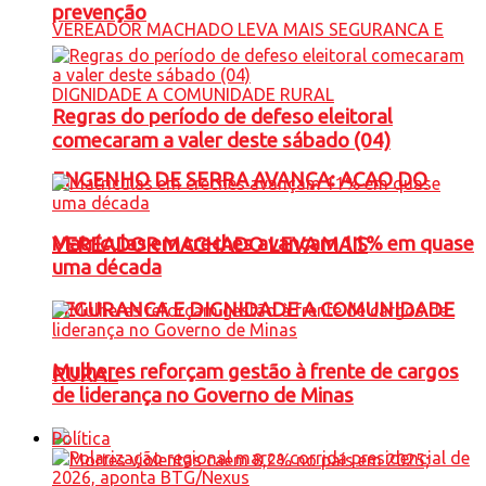
prevenção
Regras do período de defeso eleitoral
comecaram a valer deste sábado (04)
ENGENHO DE SERRA AVANÇA: ACAO DO
Matrículas em creches avançam 11% em quase
VEREADOR MACHADO LEVA MAIS
uma década
SEGURANCA E DIGNIDADE A COMUNIDADE
Mulheres reforçam gestão à frente de cargos
RURAL
de liderança no Governo de Minas
Política