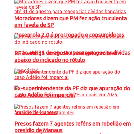
Moradores dizem que PM fez ação truculenta
em favela de SP
Desenrola 2.0 é prorrogado e consumidores
terão até 31 de agosto para renegociar dívidas
PF investiga venda de álcool gel com teor
abaixo do indicado no rótulo
bancárias
Ex-superintendente da PF diz que apuração do
caso Adélio foi imparcial
Presos fazem 7 agentes reféns em rebelião em
presídio de Manaus