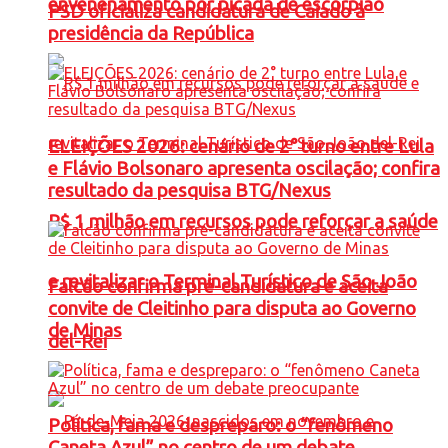
envenenamento por picada de escorpião
PSD oficializa candidatura de Caiado à
presidência da República
ELEIÇÕES 2026: cenário de 2° turno entre Lula
e Flávio Bolsonaro apresenta oscilação; confira
resultado da pesquisa BTG/Nexus
R$ 1 milhão em recursos pode reforçar a saúde
e revitalizar o Terminal Turístico de São João
Falcão confirma pré-candidatura e aceita
convite de Cleitinho para disputa ao Governo
de Minas
del-Rei
Política, fama e despreparo: o “fenômeno
Caneta Azul” no centro de um debate