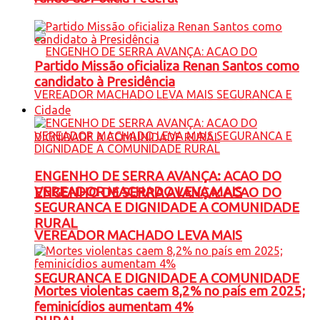
Partido Missão oficializa Renan Santos como
candidato à Presidência
Cidade
ENGENHO DE SERRA AVANÇA: ACAO DO
VEREADOR MACHADO LEVA MAIS
ENGENHO DE SERRA AVANÇA: ACAO DO
SEGURANCA E DIGNIDADE A COMUNIDADE
RURAL
VEREADOR MACHADO LEVA MAIS
SEGURANCA E DIGNIDADE A COMUNIDADE
Mortes violentas caem 8,2% no país em 2025;
feminicídios aumentam 4%