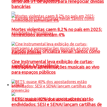
terão até 31 de agosto para renegociar dívidas
bancárias
Mortes violentas caem 8,2% no país em 2025;
feminicídios aumentam 4%
Partido Missão oficializa Renan Santos como
Cine Instrumental leva exibição de curtas-
candidato à Presidência
metragens e apresentações musicais ao vivo
para espaços públicos
Cidade
BETS: quase 40% dos apostadores estão
endividados; SESI e SENAI lançam cartilhas de