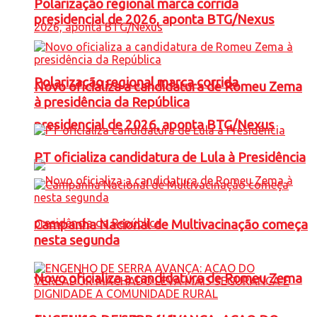
Polarização regional marca corrida
presidencial de 2026, aponta BTG/Nexus
Polarização regional marca corrida
Novo oficializa a candidatura de Romeu Zema
à presidência da República
presidencial de 2026, aponta BTG/Nexus
PT oficializa candidatura de Lula à Presidência
Campanha Nacional de Multivacinação começa
nesta segunda
Novo oficializa a candidatura de Romeu Zema