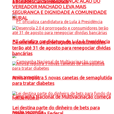
ENGENHO DE SERRA AVANÇA: ACAO DO
à presidência da República
VEREADOR MACHADO LEVA MAIS
SEGURANCA E DIGNIDADE A COMUNIDADE
RURAL
PT oficializa candidatura de Lula à Presidência
Desenrola 2.0 é prorrogado e consumidores
terão até 31 de agosto para renegociar dívidas
bancárias
Anvisa registra 5 novas canetas de semaglutida
para tratar diabetes
Campanha Nacional de Multivacinação começa
Lei destina parte do dinheiro de bets para
nesta segunda
fundo da Polícia Federal