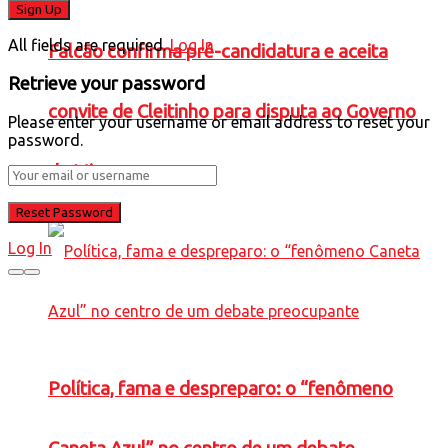
All fields are required.
Log In
Falcão confirma pré-candidatura e aceita
Retrieve your password
convite de Cleitinho para disputa ao Governo
Please enter your username or email address to reset your
password.
de Minas
Log In
Política, fama e despreparo: o “fenômeno