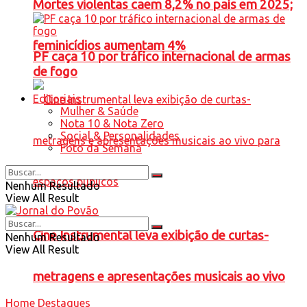
Mortes violentas caem 8,2% no país em 2025;
feminicídios aumentam 4%
PF caça 10 por tráfico internacional de armas
de fogo
Editoriais
Mulher & Saúde
Nota 10 & Nota Zero
Social & Personalidades
Foto da Semana
Nenhum Resultado
View All Result
Cine Instrumental leva exibição de curtas-
Nenhum Resultado
View All Result
metragens e apresentações musicais ao vivo
Home
Destaques