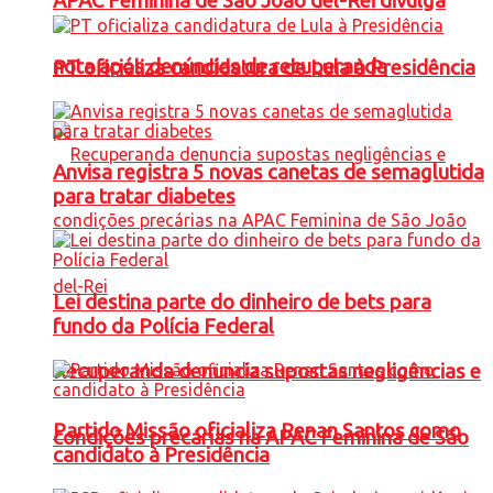
APAC Feminina de São João del-Rei divulga
nota após denúncias de recuperanda
PT oficializa candidatura de Lula à Presidência
Anvisa registra 5 novas canetas de semaglutida
para tratar diabetes
Lei destina parte do dinheiro de bets para
fundo da Polícia Federal
Recuperanda denuncia supostas negligências e
Partido Missão oficializa Renan Santos como
condições precárias na APAC Feminina de São
candidato à Presidência