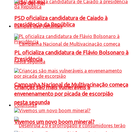
João del-Rei
PSD oficializa candidatura de Caiado à
presidência da República
Campos das Vertentes
PL oficializa candidatura de Flávio Bolsonaro à
Presidência
Campanha Nacional de Multivacinação começa
Crianças são mais vulneráveis a
envenenamento por picada de escorpião
nesta segunda
Colunistas
Vivemos um novo boom mineral?