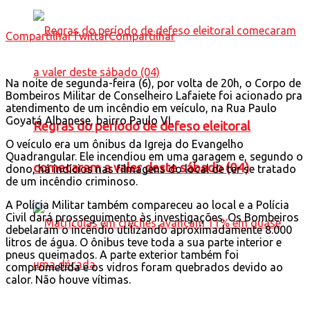
Compartilhar
Twittar
Compartilhar
Na noite de segunda-feira (6), por volta de 20h, o Corpo de
Bombeiros Militar de Conselheiro Lafaiete foi acionado pra
atendimento de um incêndio em veículo, na Rua Paulo
Goyatá Albanese, bairro Paulo VI.
Regras do período de defeso eleitoral
O veículo era um ônibus da Igreja do Evangelho
Quadrangular. Ele incendiou em uma garagem e, segundo o
comecaram a valer deste sábado (04)
dono, há indícios nas filmagens do local de ter se tratado
de um incêndio criminoso.
A Polícia Militar também compareceu ao local e a Polícia
Civil dará prosseguimento às investigações. Os Bombeiros
debelaram o incêndio utilizando aproximadamente 8.000
litros de água. O ônibus teve toda a sua parte interior e
pneus queimados. A parte exterior também foi
comprometida e os vidros foram quebrados devido ao
calor. Não houve vítimas.