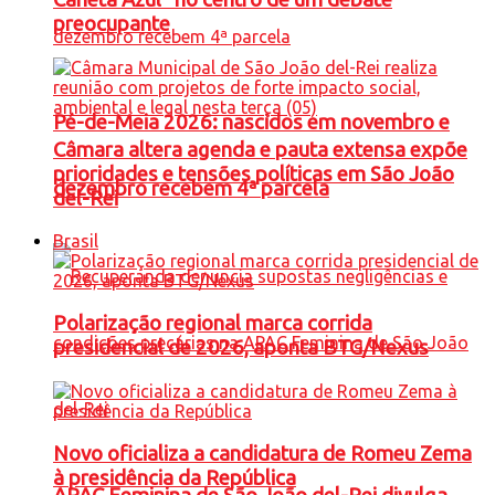
preocupante
Pé-de-Meia 2026: nascidos em novembro e
Câmara altera agenda e pauta extensa expõe
prioridades e tensões políticas em São João
dezembro recebem 4ª parcela
del-Rei
Brasil
Polarização regional marca corrida
presidencial de 2026, aponta BTG/Nexus
Novo oficializa a candidatura de Romeu Zema
à presidência da República