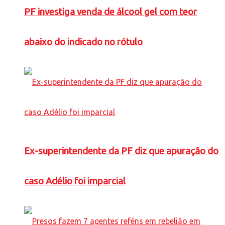
PF investiga venda de álcool gel com teor
abaixo do indicado no rótulo
Ex-superintendente da PF diz que apuração do
caso Adélio foi imparcial