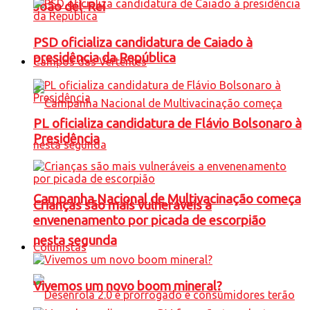
João del-Rei
PSD oficializa candidatura de Caiado à
presidência da República
Campos das Vertentes
PL oficializa candidatura de Flávio Bolsonaro à
Presidência
Campanha Nacional de Multivacinação começa
Crianças são mais vulneráveis a
envenenamento por picada de escorpião
nesta segunda
Colunistas
Vivemos um novo boom mineral?