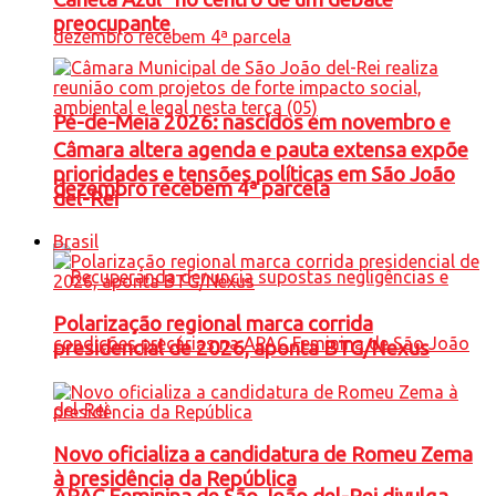
preocupante
Pé-de-Meia 2026: nascidos em novembro e
Câmara altera agenda e pauta extensa expõe
prioridades e tensões políticas em São João
dezembro recebem 4ª parcela
del-Rei
Brasil
Polarização regional marca corrida
presidencial de 2026, aponta BTG/Nexus
Novo oficializa a candidatura de Romeu Zema
à presidência da República