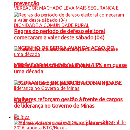
prevenção
Regras do período de defeso eleitoral
comecaram a valer deste sábado (04)
ENGENHO DE SERRA AVANÇA: ACAO DO
Matrículas em creches avançam 11% em quase
VEREADOR MACHADO LEVA MAIS
uma década
SEGURANCA E DIGNIDADE A COMUNIDADE
Mulheres reforçam gestão à frente de cargos
RURAL
de liderança no Governo de Minas
Política