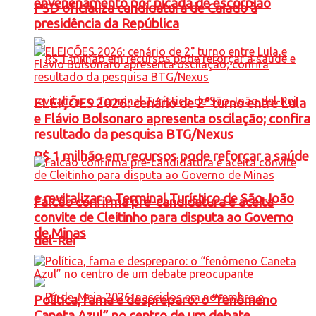
envenenamento por picada de escorpião
PSD oficializa candidatura de Caiado à
presidência da República
ELEIÇÕES 2026: cenário de 2° turno entre Lula
e Flávio Bolsonaro apresenta oscilação; confira
resultado da pesquisa BTG/Nexus
R$ 1 milhão em recursos pode reforçar a saúde
e revitalizar o Terminal Turístico de São João
Falcão confirma pré-candidatura e aceita
convite de Cleitinho para disputa ao Governo
de Minas
del-Rei
Política, fama e despreparo: o “fenômeno
Caneta Azul” no centro de um debate