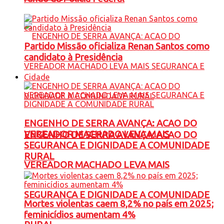
Partido Missão oficializa Renan Santos como
candidato à Presidência
Cidade
ENGENHO DE SERRA AVANÇA: ACAO DO
VEREADOR MACHADO LEVA MAIS
ENGENHO DE SERRA AVANÇA: ACAO DO
SEGURANCA E DIGNIDADE A COMUNIDADE
RURAL
VEREADOR MACHADO LEVA MAIS
SEGURANCA E DIGNIDADE A COMUNIDADE
Mortes violentas caem 8,2% no país em 2025;
feminicídios aumentam 4%