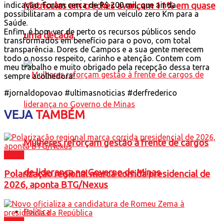
indicação. Foram cerca de R$ 200 mil, que ainda
Matrículas em creches avançam 11% em quase
possibilitaram a compra de um veículo zero Km para a
Saúde.
Enfim, é bom ver de perto os recursos públicos sendo
uma década
transformados em benefício para o povo, com total
transparência. Dores de Campos e a sua gente merecem
todo o nosso respeito, carinho e atenção. Contem com
meu trabalho e muito obrigado pela recepção dessa terra
sempre acolhedora!
#jornaldopovao #ultimasnoticias #derfrederico
VEJA
TAMBÉM
Mulheres reforçam gestão à frente de cargos
Brasil
de liderança no Governo de Minas
Polarização regional marca corrida presidencial de
2026, aponta BTG/Nexus
Política