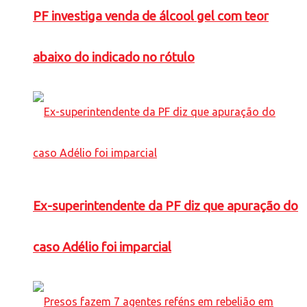
PF investiga venda de álcool gel com teor
abaixo do indicado no rótulo
Ex-superintendente da PF diz que apuração do
caso Adélio foi imparcial