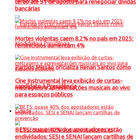
terão até 31 de agosto para renegociar dívidas
bancárias
Mortes violentas caem 8,2% no país em 2025;
feminicídios aumentam 4%
Partido Missão oficializa Renan Santos como
Cine Instrumental leva exibição de curtas-
candidato à Presidência
metragens e apresentações musicais ao vivo
para espaços públicos
Cidade
BETS: quase 40% dos apostadores estão
endividados; SESI e SENAI lançam cartilhas de