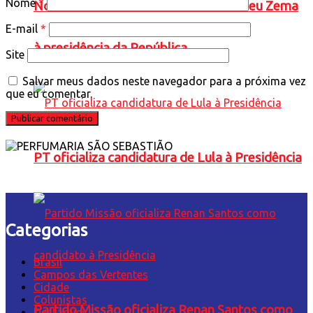
Nome
*
Novo oficializa a candidatura de Romeu Zema
E-mail
*
à presidência da República
Site
Salvar meus dados neste navegador para a próxima vez
que eu comentar.
PT oficializa candidatura de Lula à Presidência
Categorias
Brasil
Campos das Vertentes
Cidade
Colunistas
Partido Missão oficializa Renan Santos como
Destaques