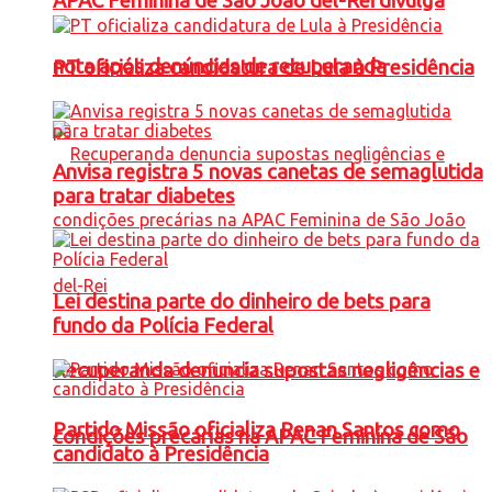
APAC Feminina de São João del-Rei divulga
nota após denúncias de recuperanda
PT oficializa candidatura de Lula à Presidência
Anvisa registra 5 novas canetas de semaglutida
para tratar diabetes
Lei destina parte do dinheiro de bets para
fundo da Polícia Federal
Recuperanda denuncia supostas negligências e
Partido Missão oficializa Renan Santos como
condições precárias na APAC Feminina de São
candidato à Presidência