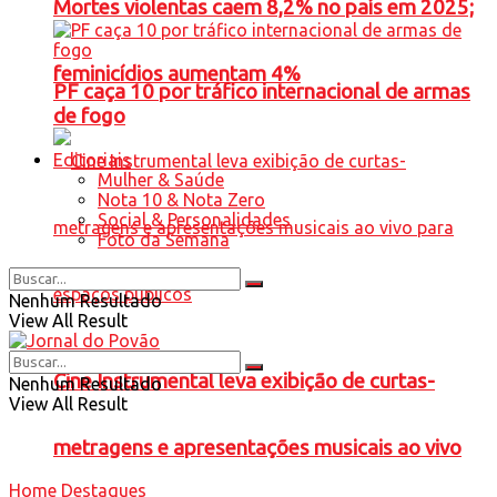
Mortes violentas caem 8,2% no país em 2025;
feminicídios aumentam 4%
PF caça 10 por tráfico internacional de armas
de fogo
Editoriais
Mulher & Saúde
Nota 10 & Nota Zero
Social & Personalidades
Foto da Semana
Nenhum Resultado
View All Result
Cine Instrumental leva exibição de curtas-
Nenhum Resultado
View All Result
metragens e apresentações musicais ao vivo
Home
Destaques