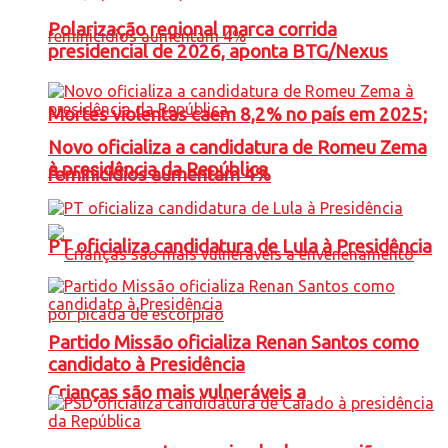
Polarização regional marca corrida
presidencial de 2026, aponta BTG/Nexus
Mortes violentas caem 8,2% no país em 2025;
Novo oficializa a candidatura de Romeu Zema
à presidência da República
feminicídios aumentam 4%
PT oficializa candidatura de Lula à Presidência
Partido Missão oficializa Renan Santos como
candidato à Presidência
Crianças são mais vulneráveis a