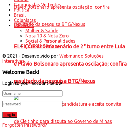
Campos das Vertentes
Política
Brasil
Colunistas
Editoriais
Mulher & Saúde
Nota 10 & Nota Zero
Social & Personalidades
Foto da Semana
ELEIÇÕES 2026: cenário de 2° turno entre Lula
© 2021 - Desenvolvido por
Webmundo Soluções
Interativas
e Flávio Bolsonaro apresenta oscilação; confira
Welcome Back!
resultado da pesquisa BTG/Nexus
Login to your account below
Forgotten Password?