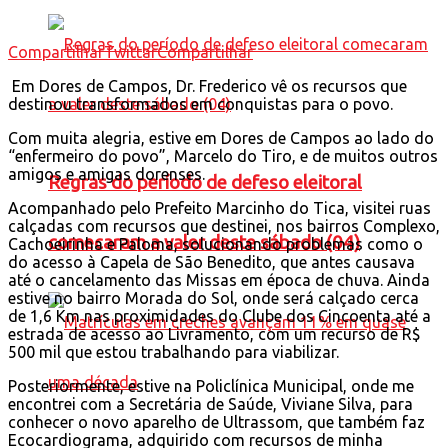
Compartilhar
Twittar
Compartilhar
Em Dores de Campos, Dr. Frederico vê os recursos que
destinou transformados em conquistas para o povo.
Com muita alegria, estive em Dores de Campos ao lado do
“enfermeiro do povo”, Marcelo do Tiro, e de muitos outros
amigos e amigas dorenses.
Regras do período de defeso eleitoral
Acompanhado pelo Prefeito Marcinho do Tica, visitei ruas
calçadas com recursos que destinei, nos bairros Complexo,
comecaram a valer deste sábado (04)
Cachoeirinha e Paloma, solucionando problemas como o
do acesso à Capela de São Benedito, que antes causava
até o cancelamento das Missas em época de chuva. Ainda
estive no bairro Morada do Sol, onde será calçado cerca
de 1,6 Km nas proximidades do Clube dos Cincoenta até a
estrada de acesso ao Livramento, com um recurso de R$
500 mil que estou trabalhando para viabilizar.
Posteriormente, estive na Policlínica Municipal, onde me
encontrei com a Secretária de Saúde, Viviane Silva, para
conhecer o novo aparelho de Ultrassom, que também faz
Ecocardiograma, adquirido com recursos de minha