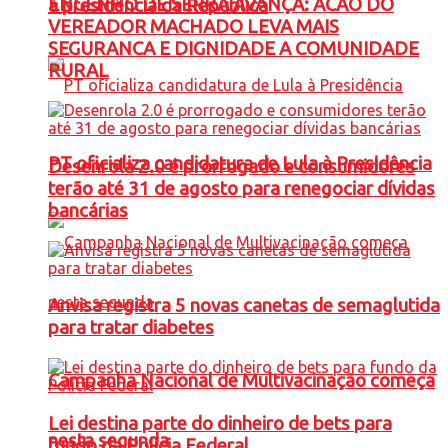
ENGENHO DE SERRA AVANÇA: ACAO DO
à presidência da República
VEREADOR MACHADO LEVA MAIS
SEGURANCA E DIGNIDADE A COMUNIDADE
RURAL
PT oficializa candidatura de Lula à Presidência
Desenrola 2.0 é prorrogado e consumidores
terão até 31 de agosto para renegociar dívidas
bancárias
Anvisa registra 5 novas canetas de semaglutida
para tratar diabetes
Campanha Nacional de Multivacinação começa
Lei destina parte do dinheiro de bets para
nesta segunda
fundo da Polícia Federal