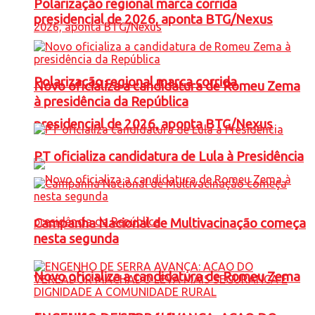
Polarização regional marca corrida
presidencial de 2026, aponta BTG/Nexus
Polarização regional marca corrida
Novo oficializa a candidatura de Romeu Zema
à presidência da República
presidencial de 2026, aponta BTG/Nexus
PT oficializa candidatura de Lula à Presidência
Campanha Nacional de Multivacinação começa
nesta segunda
Novo oficializa a candidatura de Romeu Zema