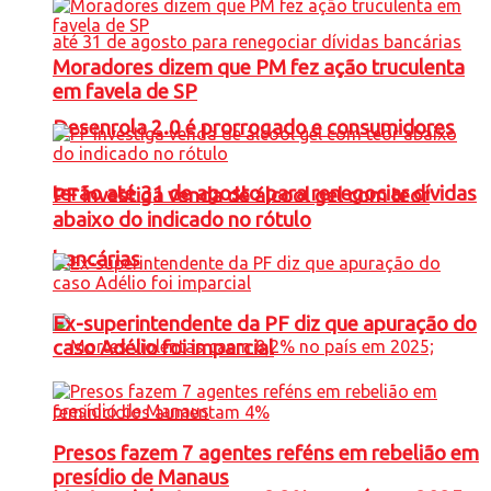
Moradores dizem que PM fez ação truculenta
em favela de SP
Desenrola 2.0 é prorrogado e consumidores
terão até 31 de agosto para renegociar dívidas
PF investiga venda de álcool gel com teor
abaixo do indicado no rótulo
bancárias
Ex-superintendente da PF diz que apuração do
caso Adélio foi imparcial
Presos fazem 7 agentes reféns em rebelião em
presídio de Manaus