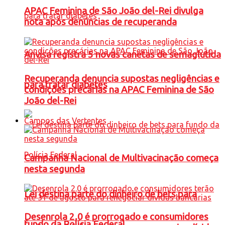
APAC Feminina de São João del-Rei divulga
nota após denúncias de recuperanda
Anvisa registra 5 novas canetas de semaglutida
Recuperanda denuncia supostas negligências e
para tratar diabetes
condições precárias na APAC Feminina de São
João del-Rei
Campos das Vertentes
Campanha Nacional de Multivacinação começa
nesta segunda
Lei destina parte do dinheiro de bets para
Desenrola 2.0 é prorrogado e consumidores
fundo da Polícia Federal