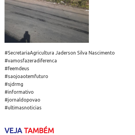
#SecretariaAgricultura Jaderson Silva Nascimento
#vamosfazeradiferenca
#feemdeus
#saojoaotemfuturo
#sjdrmg
#informativo
#jornaldopovao
#ultimasnoticias
VEJA
TAMBÉM