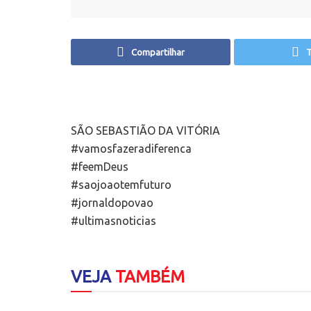
Compartilhar
T
SÃO SEBASTIÃO DA VITÓRIA
#vamosfazeradiferenca
#feemDeus
#saojoaotemfuturo
#jornaldopovao
#ultimasnoticias
VEJA
TAMBÉM