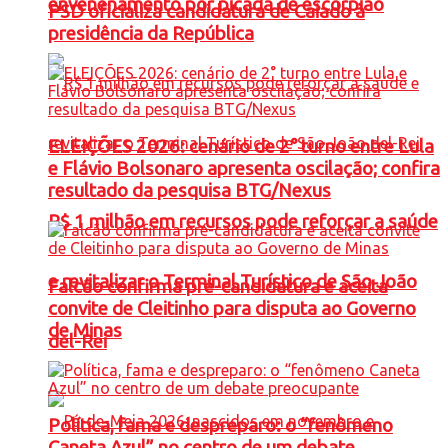
envenenamento por picada de escorpião
PSD oficializa candidatura de Caiado à
presidência da República
ELEIÇÕES 2026: cenário de 2° turno entre Lula
e Flávio Bolsonaro apresenta oscilação; confira
resultado da pesquisa BTG/Nexus
R$ 1 milhão em recursos pode reforçar a saúde
e revitalizar o Terminal Turístico de São João
Falcão confirma pré-candidatura e aceita
convite de Cleitinho para disputa ao Governo
de Minas
del-Rei
Política, fama e despreparo: o “fenômeno
Caneta Azul” no centro de um debate