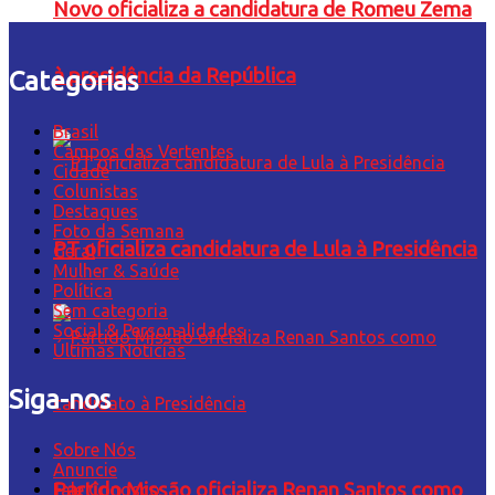
Novo oficializa a candidatura de Romeu Zema
à presidência da República
Categorias
Brasil
Campos das Vertentes
Cidade
Colunistas
Destaques
Foto da Semana
PT oficializa candidatura de Lula à Presidência
Geral
Mulher & Saúde
Política
Sem categoria
Social & Personalidades
Últimas Notícias
Siga-nos
Sobre Nós
Anuncie
Partido Missão oficializa Renan Santos como
Fale Conosco