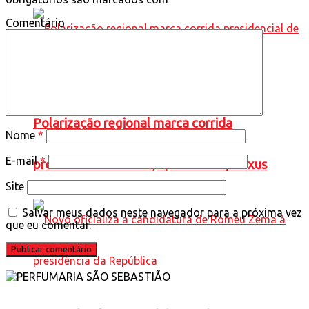
Comentário
Polarização regional marca corrida
Nome
*
E-mail
*
presidencial de 2026, aponta BTG/Nexus
Site
Salvar meus dados neste navegador para a próxima vez
que eu comentar.