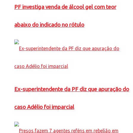
PF investiga venda de álcool gel com teor
abaixo do indicado no rótulo
Ex-superintendente da PF diz que apuração do
caso Adélio foi imparcial