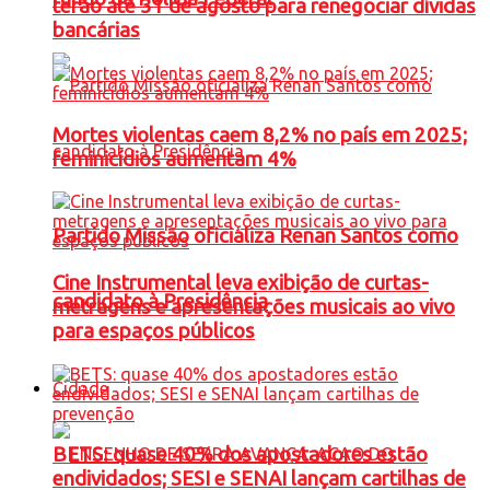
terão até 31 de agosto para renegociar dívidas
bancárias
Mortes violentas caem 8,2% no país em 2025;
feminicídios aumentam 4%
Partido Missão oficializa Renan Santos como
Cine Instrumental leva exibição de curtas-
candidato à Presidência
metragens e apresentações musicais ao vivo
para espaços públicos
Cidade
BETS: quase 40% dos apostadores estão
endividados; SESI e SENAI lançam cartilhas de