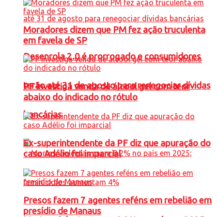
Moradores dizem que PM fez ação truculenta
em favela de SP
Desenrola 2.0 é prorrogado e consumidores
terão até 31 de agosto para renegociar dívidas
PF investiga venda de álcool gel com teor
abaixo do indicado no rótulo
bancárias
Ex-superintendente da PF diz que apuração do
caso Adélio foi imparcial
Presos fazem 7 agentes reféns em rebelião em
presídio de Manaus