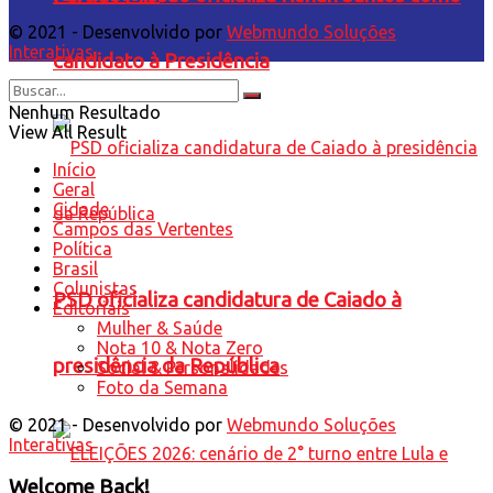
© 2021 - Desenvolvido por
Webmundo Soluções
Interativas
candidato à Presidência
Nenhum Resultado
View All Result
Início
Geral
Cidade
Campos das Vertentes
Política
Brasil
Colunistas
PSD oficializa candidatura de Caiado à
Editoriais
Mulher & Saúde
Nota 10 & Nota Zero
presidência da República
Social & Personalidades
Foto da Semana
© 2021 - Desenvolvido por
Webmundo Soluções
Interativas
Welcome Back!