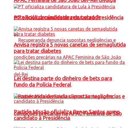
APAC Feminina de São João del-Rei divulga
nota após denúncias de recuperanda
PT oficializa candidatura de Lula à Presidência
Anvisa registra 5 novas canetas de semaglutida
para tratar diabetes
Lei destina parte do dinheiro de bets para
fundo da Polícia Federal
Recuperanda denuncia supostas negligências e
Partido Missão oficializa Renan Santos como
condições precárias na APAC Feminina de São
candidato à Presidência