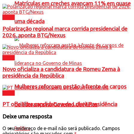
Matrículas em creches avançam 11% em quase
Brasil
uma década
Polarização regional marca corrida presidencial de
2026, aponta BTG/Nexus
Brasil
Novo oficializa a candidatura de Romeu Zema à
presidência da República
Mulheres reforçam gestão à frente de cargos
Brasil
PT oficializa candidatura de Lula à Presidência
de liderança no Governo de Minas
Deixe uma resposta
Política
O seu endereço de e-mail não será publicado.
Campos
obrigatórios são marcados com
*