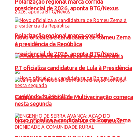
Polarização regional marca corrida
presidencial de 2026, aponta BTG/Nexus
Polarização regional marca corrida
Novo oficializa a candidatura de Romeu Zema
à presidência da República
presidencial de 2026, aponta BTG/Nexus
PT oficializa candidatura de Lula à Presidência
Campanha Nacional de Multivacinação começa
nesta segunda
Novo oficializa a candidatura de Romeu Zema