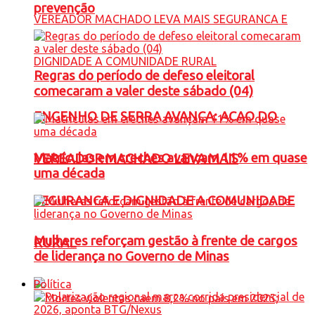
prevenção
Regras do período de defeso eleitoral
comecaram a valer deste sábado (04)
ENGENHO DE SERRA AVANÇA: ACAO DO
Matrículas em creches avançam 11% em quase
VEREADOR MACHADO LEVA MAIS
uma década
SEGURANCA E DIGNIDADE A COMUNIDADE
Mulheres reforçam gestão à frente de cargos
RURAL
de liderança no Governo de Minas
Política