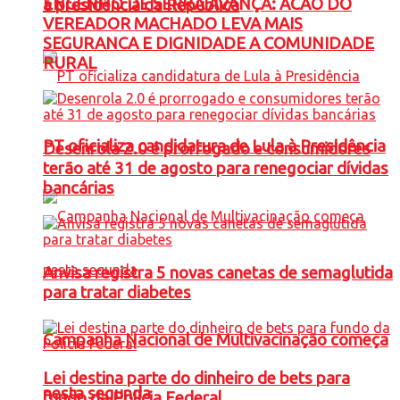
ENGENHO DE SERRA AVANÇA: ACAO DO
à presidência da República
VEREADOR MACHADO LEVA MAIS
SEGURANCA E DIGNIDADE A COMUNIDADE
RURAL
PT oficializa candidatura de Lula à Presidência
Desenrola 2.0 é prorrogado e consumidores
terão até 31 de agosto para renegociar dívidas
bancárias
Anvisa registra 5 novas canetas de semaglutida
para tratar diabetes
Campanha Nacional de Multivacinação começa
Lei destina parte do dinheiro de bets para
nesta segunda
fundo da Polícia Federal