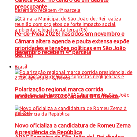
preocupante
Pé-de-Meia 2026: nascidos em novembro e
Câmara altera agenda e pauta extensa expõe
prioridades e tensões políticas em São João
dezembro recebem 4ª parcela
del-Rei
Brasil
Polarização regional marca corrida
presidencial de 2026, aponta BTG/Nexus
Novo oficializa a candidatura de Romeu Zema
à presidência da República