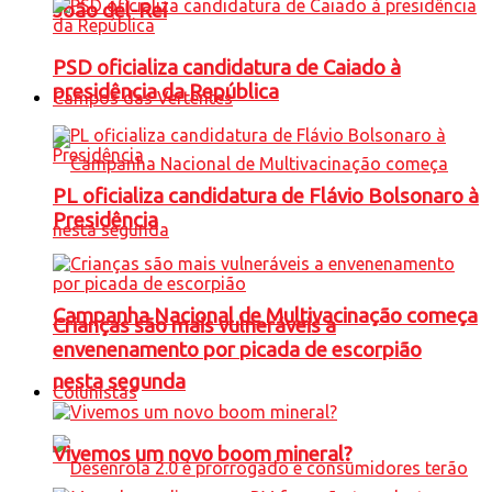
João del-Rei
PSD oficializa candidatura de Caiado à
presidência da República
Campos das Vertentes
PL oficializa candidatura de Flávio Bolsonaro à
Presidência
Campanha Nacional de Multivacinação começa
Crianças são mais vulneráveis a
envenenamento por picada de escorpião
nesta segunda
Colunistas
Vivemos um novo boom mineral?