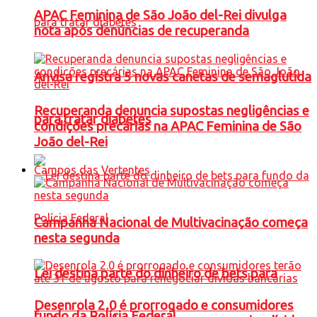
APAC Feminina de São João del-Rei divulga
nota após denúncias de recuperanda
Anvisa registra 5 novas canetas de semaglutida
Recuperanda denuncia supostas negligências e
para tratar diabetes
condições precárias na APAC Feminina de São
João del-Rei
Campos das Vertentes
Campanha Nacional de Multivacinação começa
nesta segunda
Lei destina parte do dinheiro de bets para
Desenrola 2.0 é prorrogado e consumidores
fundo da Polícia Federal