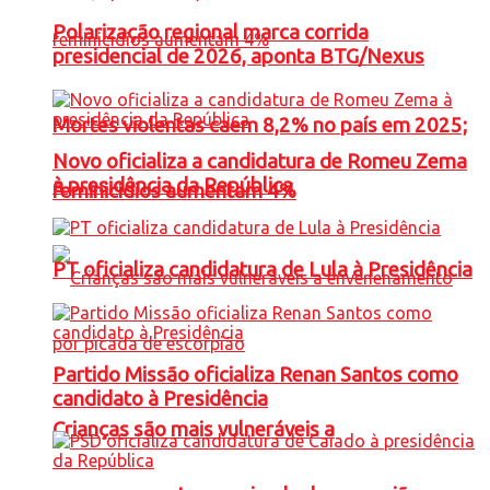
Polarização regional marca corrida
presidencial de 2026, aponta BTG/Nexus
Mortes violentas caem 8,2% no país em 2025;
Novo oficializa a candidatura de Romeu Zema
à presidência da República
feminicídios aumentam 4%
PT oficializa candidatura de Lula à Presidência
Partido Missão oficializa Renan Santos como
candidato à Presidência
Crianças são mais vulneráveis a