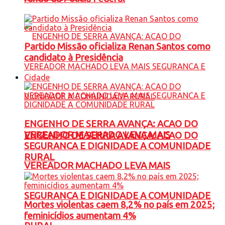
Partido Missão oficializa Renan Santos como
candidato à Presidência
Cidade
ENGENHO DE SERRA AVANÇA: ACAO DO
VEREADOR MACHADO LEVA MAIS
ENGENHO DE SERRA AVANÇA: ACAO DO
SEGURANCA E DIGNIDADE A COMUNIDADE
RURAL
VEREADOR MACHADO LEVA MAIS
SEGURANCA E DIGNIDADE A COMUNIDADE
Mortes violentas caem 8,2% no país em 2025;
feminicídios aumentam 4%