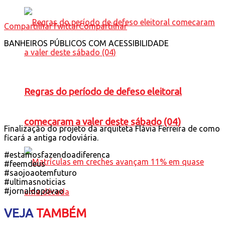
Compartilhar
Twittar
Compartilhar
BANHEIROS PÚBLICOS COM ACESSIBILIDADE
Regras do período de defeso eleitoral
comecaram a valer deste sábado (04)
Finalização do projeto da arquiteta Flávia Ferreira de como
ficará a antiga rodoviária.
#estamosfazendoadiferenca
#feemdeus
#saojoaotemfuturo
#ultimasnoticias
#jornaldopovao
VEJA
TAMBÉM