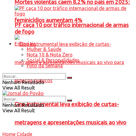
Mortes violentas caem 8,2% no país em 2025;
feminicídios aumentam 4%
PF caça 10 por tráfico internacional de armas
de fogo
Editoriais
Mulher & Saúde
Nota 10 & Nota Zero
Social & Personalidades
Foto da Semana
Nenhum Resultado
View All Result
Cine Instrumental leva exibição de curtas-
Nenhum Resultado
View All Result
metragens e apresentações musicais ao vivo
Home
Cidade