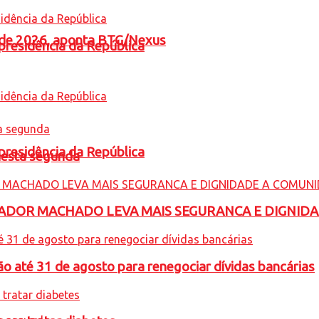
l de 2026, aponta BTG/Nexus
presidência da República
presidência da República
nesta segunda
ADOR MACHADO LEVA MAIS SEGURANCA E DIGNID
o até 31 de agosto para renegociar dívidas bancárias