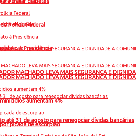
para tratar diabetes
nesta segunda
 da Polícia Federal
ndidato à Presidência
ADOR MACHADO LEVA MAIS SEGURANCA E DIGNID
ADOR MACHADO LEVA MAIS SEGURANCA E DIGNID
feminicídios aumentam 4%
o até 31 de agosto para renegociar dívidas bancárias
por picada de escorpião