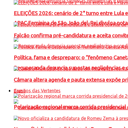
ELEIÇÕES 2026: cenário de 2° turno entre Lula 
APAC Feminina de São João del-Rei divulga not
Falcão confirma pré-candidatura e aceita convit
Política, fama e despreparo: o “fenômeno Cane
Recuperanda denuncia supostas negligências e 
Câmara altera agenda e pauta extensa expõe pri
Campos das Vertentes
Brasil
Polarização regional marca corrida presidencia