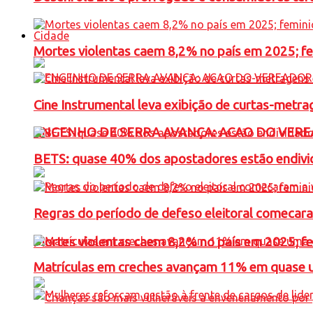
Cidade
Mortes violentas caem 8,2% no país em 2025; 
Cine Instrumental leva exibição de curtas-metra
ENGENHO DE SERRA AVANÇA: ACAO DO VERE
BETS: quase 40% dos apostadores estão endivid
Regras do período de defeso eleitoral comecara
Mortes violentas caem 8,2% no país em 2025; 
Matrículas em creches avançam 11% em quase