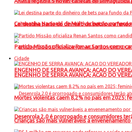
Anvisa registra 5 novas canetas de semaglutida 
Campanha Nacional de Multivacinação começa 
Lei destina parte do dinheiro de bets para fundo
Partido Missão oficializa Renan Santos como ca
Cidade
ENGENHO DE SERRA AVANÇA: ACAO DO VERE
ENGENHO DE SERRA AVANÇA: ACAO DO VERE
Mortes violentas caem 8,2% no país em 2025; 
Desenrola 2.0 é prorrogado e consumidores terã
Crianças são mais vulneráveis a envenenamento 