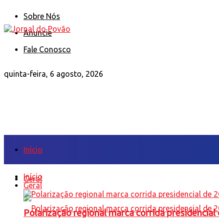
Sobre Nós
Anuncie
Fale Conosco
quinta-feira, 6 agosto, 2026
Início
Início
Geral
Geral
Polarização regional marca corrida presidencia