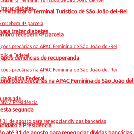
revitalizar o Terminal Turístico de São João del-Rei
para tratar diabetes
embro recebem 4ª parcela
a após denúncias de recuperanda
 da Polícia Federal
condições precárias na APAC Feminina de São João del
nesta segunda
ndidato à Presidência
o até 31 de agosto para renegociar dívidas bancárias