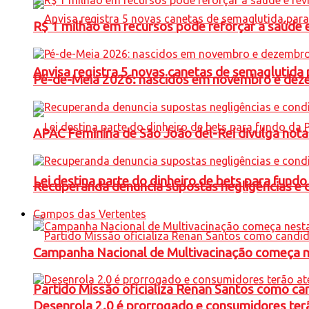
R$ 1 milhão em recursos pode reforçar a saúde e 
Anvisa registra 5 novas canetas de semaglutida 
Pé-de-Meia 2026: nascidos em novembro e dez
APAC Feminina de São João del-Rei divulga not
Lei destina parte do dinheiro de bets para fundo
Recuperanda denuncia supostas negligências e 
Campos das Vertentes
Campanha Nacional de Multivacinação começa 
Partido Missão oficializa Renan Santos como ca
Desenrola 2.0 é prorrogado e consumidores terã