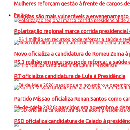
Mulheres reforçam gestão à frente de cargos de
Política
Crianças são mais vulneráveis a envenenamento 
Polarização regional marca corrida presidencia
Novo oficializa a candidatura de Romeu Zema à 
R$ 1 milhão em recursos pode reforçar a saúde e 
PT oficializa candidatura de Lula à Presidência
Partido Missão oficializa Renan Santos como ca
Pé-de-Meia 2026: nascidos em novembro e dez
PSD oficializa candidatura de Caiado à presidên