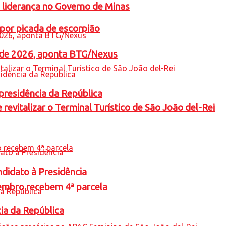
 liderança no Governo de Minas
por picada de escorpião
l de 2026, aponta BTG/Nexus
presidência da República
revitalizar o Terminal Turístico de São João del-Rei
ndidato à Presidência
embro recebem 4ª parcela
cia da República