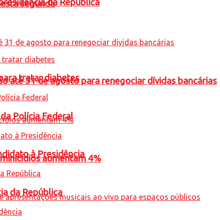
presidência da República
nesta segunda
para tratar diabetes
o até 31 de agosto para renegociar dívidas bancárias
 da Polícia Federal
ndidato à Presidência
feminicídios aumentam 4%
cia da República