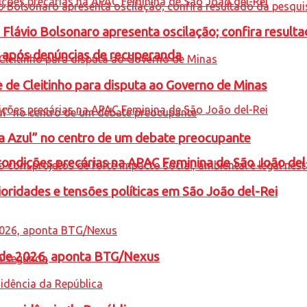
e Flávio Bolsonaro apresenta oscilação; confira resul
a após denúncias de recuperanda
e de Cleitinho para disputa ao Governo de Minas
ta Azul” no centro de um debate preocupante
condições precárias na APAC Feminina de São João del
oridades e tensões políticas em São João del-Rei
l de 2026, aponta BTG/Nexus