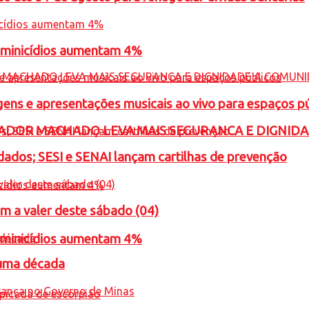
feminicídios aumentam 4%
gens e apresentações musicais ao vivo para espaços p
ADOR MACHADO LEVA MAIS SEGURANCA E DIGNID
ados; SESI e SENAI lançam cartilhas de prevenção
m a valer deste sábado (04)
feminicídios aumentam 4%
 uma década