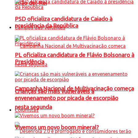
João del-Rei
PSD oficializa candidatura de Caiado à
presidência da República
Campos das Vertentes
PL oficializa candidatura de Flávio Bolsonaro à
Presidência
Campanha Nacional de Multivacinação começa
Crianças são mais vulneráveis a
envenenamento por picada de escorpião
nesta segunda
Colunistas
Vivemos um novo boom mineral?