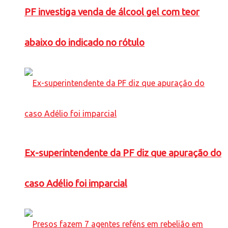
PF investiga venda de álcool gel com teor
abaixo do indicado no rótulo
Ex-superintendente da PF diz que apuração do
caso Adélio foi imparcial