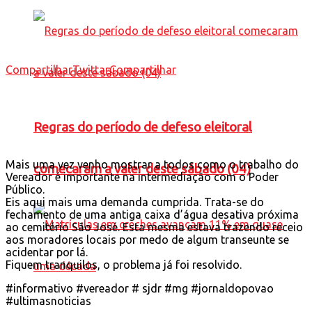
Compartilhar
Twittar
Compartilhar
Regras do período de defeso eleitoral
Mais uma vez venho mostrar a todos como o trabalho do
comecaram a valer deste sábado (04)
Vereador é importante na intermediação com o Poder
Público.
Eis aqui mais uma demanda cumprida. Trata-se do
fechamento de uma antiga caixa d’água desativa próxima
ao cemitério São José. Esta mesma estava trazendo receio
aos moradores locais por medo de algum transeunte se
acidentar por lá.
Fiquem tranquilos, o problema já foi resolvido.
#informativo #vereador # sjdr #mg #jornaldopovao
#ultimasnoticias