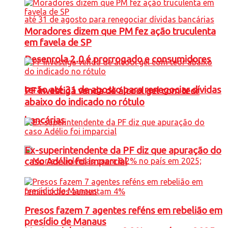
Moradores dizem que PM fez ação truculenta
em favela de SP
Desenrola 2.0 é prorrogado e consumidores
terão até 31 de agosto para renegociar dívidas
PF investiga venda de álcool gel com teor
abaixo do indicado no rótulo
bancárias
Ex-superintendente da PF diz que apuração do
caso Adélio foi imparcial
Presos fazem 7 agentes reféns em rebelião em
presídio de Manaus