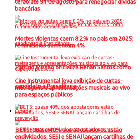
terão até 31 de agosto para renegociar dívidas
bancárias
Mortes violentas caem 8,2% no país em 2025;
feminicídios aumentam 4%
Partido Missão oficializa Renan Santos como
Cine Instrumental leva exibição de curtas-
candidato à Presidência
metragens e apresentações musicais ao vivo
para espaços públicos
Cidade
BETS: quase 40% dos apostadores estão
endividados; SESI e SENAI lançam cartilhas de