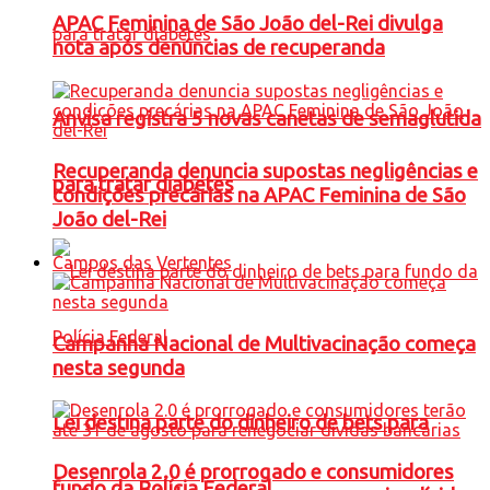
APAC Feminina de São João del-Rei divulga
nota após denúncias de recuperanda
Anvisa registra 5 novas canetas de semaglutida
Recuperanda denuncia supostas negligências e
para tratar diabetes
condições precárias na APAC Feminina de São
João del-Rei
Campos das Vertentes
Campanha Nacional de Multivacinação começa
nesta segunda
Lei destina parte do dinheiro de bets para
Desenrola 2.0 é prorrogado e consumidores
fundo da Polícia Federal