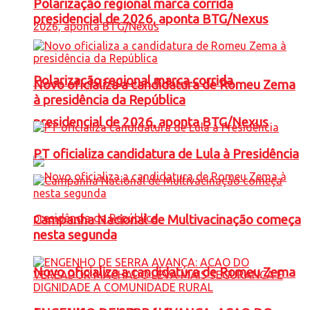
Polarização regional marca corrida
presidencial de 2026, aponta BTG/Nexus
Polarização regional marca corrida
Novo oficializa a candidatura de Romeu Zema
à presidência da República
presidencial de 2026, aponta BTG/Nexus
PT oficializa candidatura de Lula à Presidência
Campanha Nacional de Multivacinação começa
nesta segunda
Novo oficializa a candidatura de Romeu Zema