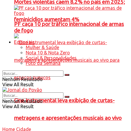
Mortes violentas caem 8,2% no país em 2025;
feminicídios aumentam 4%
PF caça 10 por tráfico internacional de armas
de fogo
Editoriais
Mulher & Saúde
Nota 10 & Nota Zero
Social & Personalidades
Foto da Semana
Nenhum Resultado
View All Result
Cine Instrumental leva exibição de curtas-
Nenhum Resultado
View All Result
metragens e apresentações musicais ao vivo
Home
Cidade