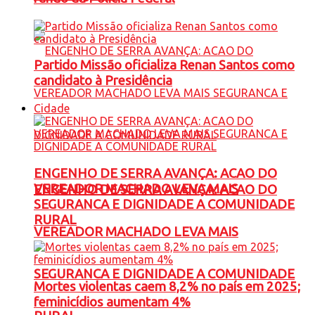
Partido Missão oficializa Renan Santos como
candidato à Presidência
Cidade
ENGENHO DE SERRA AVANÇA: ACAO DO
VEREADOR MACHADO LEVA MAIS
ENGENHO DE SERRA AVANÇA: ACAO DO
SEGURANCA E DIGNIDADE A COMUNIDADE
RURAL
VEREADOR MACHADO LEVA MAIS
SEGURANCA E DIGNIDADE A COMUNIDADE
Mortes violentas caem 8,2% no país em 2025;
feminicídios aumentam 4%