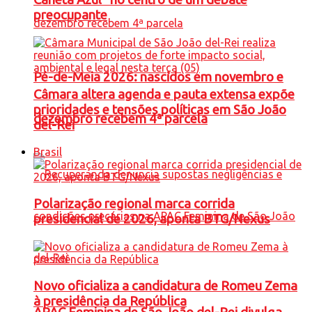
preocupante
Pé-de-Meia 2026: nascidos em novembro e
Câmara altera agenda e pauta extensa expõe
prioridades e tensões políticas em São João
dezembro recebem 4ª parcela
del-Rei
Brasil
Polarização regional marca corrida
presidencial de 2026, aponta BTG/Nexus
Novo oficializa a candidatura de Romeu Zema
à presidência da República