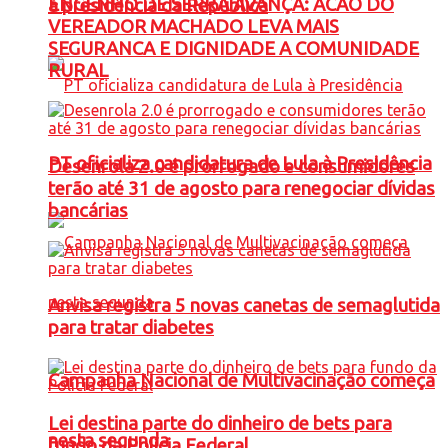
ENGENHO DE SERRA AVANÇA: ACAO DO
à presidência da República
VEREADOR MACHADO LEVA MAIS
SEGURANCA E DIGNIDADE A COMUNIDADE
RURAL
PT oficializa candidatura de Lula à Presidência
Desenrola 2.0 é prorrogado e consumidores
terão até 31 de agosto para renegociar dívidas
bancárias
Anvisa registra 5 novas canetas de semaglutida
para tratar diabetes
Campanha Nacional de Multivacinação começa
Lei destina parte do dinheiro de bets para
nesta segunda
fundo da Polícia Federal