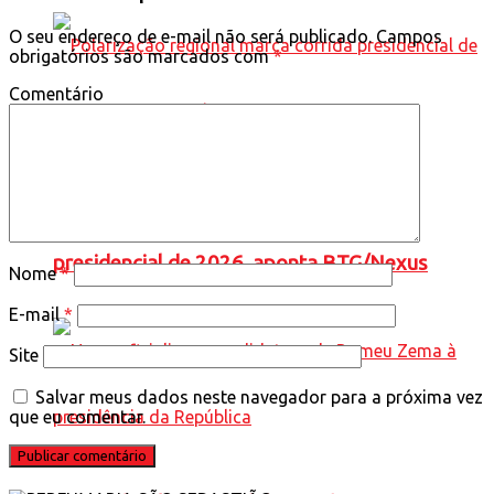
O seu endereço de e-mail não será publicado.
Campos
obrigatórios são marcados com
*
Comentário
Polarização regional marca corrida
presidencial de 2026, aponta BTG/Nexus
Nome
*
E-mail
*
Site
Salvar meus dados neste navegador para a próxima vez
que eu comentar.