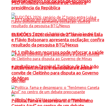
envenenamento por picada de escorpião
PSD oficializa candidatura de Caiado à
presidência da República
ELEIÇÕES 2026: cenário de 2° turno entre Lula
e Flávio Bolsonaro apresenta oscilação; confira
resultado da pesquisa BTG/Nexus
R$ 1 milhão em recursos pode reforçar a saúde
e revitalizar o Terminal Turístico de São João
Falcão confirma pré-candidatura e aceita
convite de Cleitinho para disputa ao Governo
de Minas
del-Rei
Política, fama e despreparo: o “fenômeno
Caneta Azul” no centro de um debate