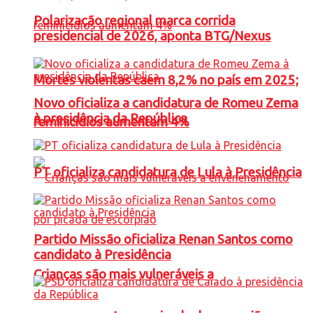
Polarização regional marca corrida
presidencial de 2026, aponta BTG/Nexus
Mortes violentas caem 8,2% no país em 2025;
Novo oficializa a candidatura de Romeu Zema
à presidência da República
feminicídios aumentam 4%
PT oficializa candidatura de Lula à Presidência
Partido Missão oficializa Renan Santos como
candidato à Presidência
Crianças são mais vulneráveis a