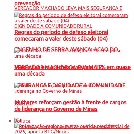
prevenção
Regras do período de defeso eleitoral
comecaram a valer deste sábado (04)
ENGENHO DE SERRA AVANÇA: ACAO DO
Matrículas em creches avançam 11% em quase
VEREADOR MACHADO LEVA MAIS
uma década
SEGURANCA E DIGNIDADE A COMUNIDADE
Mulheres reforçam gestão à frente de cargos
RURAL
de liderança no Governo de Minas
Política