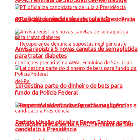
APAC Feminina de São João del-Rei divulga
nota após denúncias de recuperanda
PT oficializa candidatura de Lula à Presidência
Anvisa registra 5 novas canetas de semaglutida
para tratar diabetes
Lei destina parte do dinheiro de bets para
fundo da Polícia Federal
Recuperanda denuncia supostas negligências e
Partido Missão oficializa Renan Santos como
condições precárias na APAC Feminina de São
candidato à Presidência