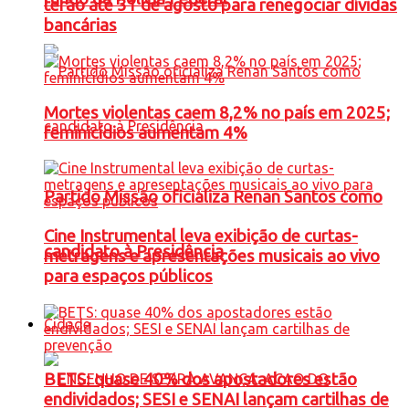
terão até 31 de agosto para renegociar dívidas
bancárias
Mortes violentas caem 8,2% no país em 2025;
feminicídios aumentam 4%
Partido Missão oficializa Renan Santos como
Cine Instrumental leva exibição de curtas-
candidato à Presidência
metragens e apresentações musicais ao vivo
para espaços públicos
Cidade
BETS: quase 40% dos apostadores estão
endividados; SESI e SENAI lançam cartilhas de