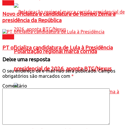
Brasil
Novo oficializa a candidatura de Romeu Zema à
presidência da República
Brasil
PT oficializa candidatura de Lula à Presidência
Polarização regional marca corrida
Deixe uma resposta
presidencial de 2026, aponta BTG/Nexus
O seu endereço de e-mail não será publicado.
Campos
obrigatórios são marcados com
*
Comentário