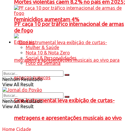
Mortes violentas caem 8,2% no país em 2025;
feminicídios aumentam 4%
PF caça 10 por tráfico internacional de armas
de fogo
Editoriais
Mulher & Saúde
Nota 10 & Nota Zero
Social & Personalidades
Foto da Semana
Nenhum Resultado
View All Result
Cine Instrumental leva exibição de curtas-
Nenhum Resultado
View All Result
metragens e apresentações musicais ao vivo
Home
Cidade