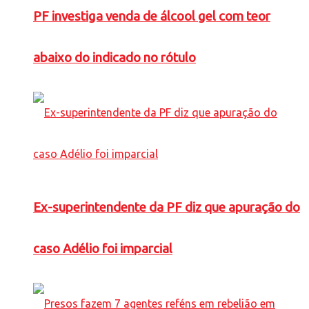
PF investiga venda de álcool gel com teor
abaixo do indicado no rótulo
Ex-superintendente da PF diz que apuração do
caso Adélio foi imparcial