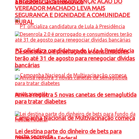
ENGENHO DE SERRA AVANÇA: ACAO DO
à presidência da República
VEREADOR MACHADO LEVA MAIS
SEGURANCA E DIGNIDADE A COMUNIDADE
RURAL
PT oficializa candidatura de Lula à Presidência
Desenrola 2.0 é prorrogado e consumidores
terão até 31 de agosto para renegociar dívidas
bancárias
Anvisa registra 5 novas canetas de semaglutida
para tratar diabetes
Campanha Nacional de Multivacinação começa
Lei destina parte do dinheiro de bets para
nesta segunda
fundo da Polícia Federal