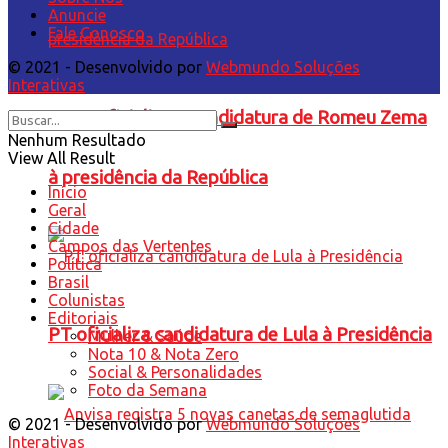
Anuncie
Fale Conosco
© 2021 - Desenvolvido por
Webmundo Soluções
Interativas
Novo oficializa a candidatura de Romeu Zema
Nenhum Resultado
View All Result
à presidência da República
Início
Geral
Cidade
Campos das Vertentes
Política
Brasil
Colunistas
Editoriais
PT oficializa candidatura de Lula à Presidência
Mulher & Saúde
Nota 10 & Nota Zero
Social & Personalidades
Foto da Semana
© 2021 - Desenvolvido por
Webmundo Soluções
Interativas