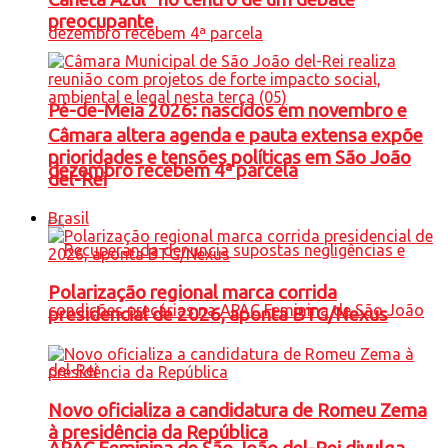
preocupante
Pé-de-Meia 2026: nascidos em novembro e
Câmara altera agenda e pauta extensa expõe
prioridades e tensões políticas em São João
dezembro recebem 4ª parcela
del-Rei
Brasil
Polarização regional marca corrida
presidencial de 2026, aponta BTG/Nexus
Novo oficializa a candidatura de Romeu Zema
à presidência da República