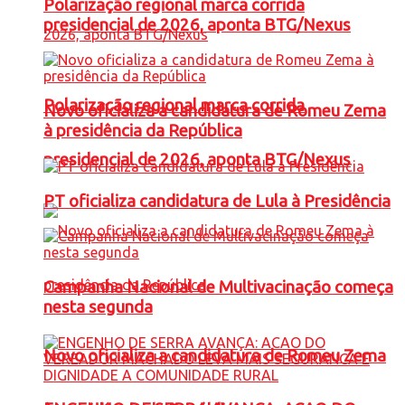
Polarização regional marca corrida
presidencial de 2026, aponta BTG/Nexus
Polarização regional marca corrida
Novo oficializa a candidatura de Romeu Zema
à presidência da República
presidencial de 2026, aponta BTG/Nexus
PT oficializa candidatura de Lula à Presidência
Campanha Nacional de Multivacinação começa
nesta segunda
Novo oficializa a candidatura de Romeu Zema