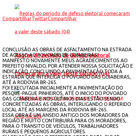
Compartilhar
Twittar
Compartilhar
CONCLUSÃO AS OBRAS DE ASFALTAMENTO NA ESTRADA
DE ACESSO AO POVOADO DE GOIABEIRAS.
Regras do período de defeso eleitoral
MANIFESTO NOVAMENTE MEUS AGRADECIMENTOS AO
PREFEITO NIVALDO, POR ATENDER NOSSA SOLICITAÇÃO E
INDICAÇÃO, CONCLUINDO A PAVIMENTAÇÃO TODA A
comecaram a valer deste sábado (04)
ESTRADA QUE INTERLIGA O POVOADO DAS GOIABEIRAS,
ATÉ A RODOVIA BR-265.
FOI EXECUTADA INICIALMENTE A PAVIMENTAÇÃO DO
PESQUE-PAGUE PINHEIROS, ATÉ O INICIO DO POVOADO
DAS GOIABEIRA E NOS ÚLTIMOS DIAS ESTÃO SENDO
CONCRETIZADAS AS OBRAS, INTERLIGANDO O REFERIDO
LOCAL ATÉ AS MARGENS DA RODOVIA BR-265.
ESSA OBRA É UM ANSEIO ANTIGO DOS MORADORES DA
REGIÃO E MUITO CONTRIBUIRÁ PARA OS MORADORES,
PARA O TRANSITO DE VEÍCULOS, TRABALHADORES
RURAIS E PEQUENOS AGRICULTORES.