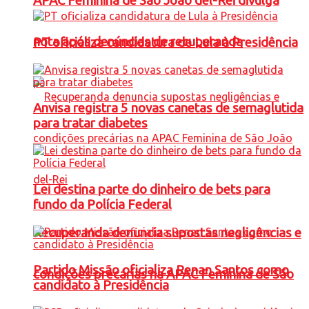
APAC Feminina de São João del-Rei divulga
nota após denúncias de recuperanda
PT oficializa candidatura de Lula à Presidência
Anvisa registra 5 novas canetas de semaglutida
para tratar diabetes
Lei destina parte do dinheiro de bets para
fundo da Polícia Federal
Recuperanda denuncia supostas negligências e
Partido Missão oficializa Renan Santos como
condições precárias na APAC Feminina de São
candidato à Presidência