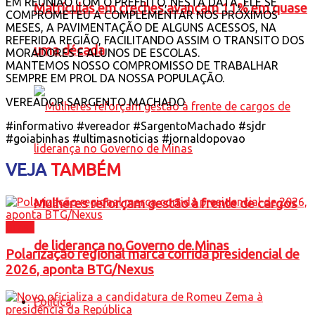
EM REUNIÃO COM O PREFEITO, NESTA DATA, ELE SE
Matrículas em creches avançam 11% em quase
COMPROMETEU A COMPLEMENTAR NOS PRÓXIMOS
MESES, A PAVIMENTAÇÃO DE ALGUNS ACESSOS, NA
REFERIDA REGIÃO, FACILITANDO ASSIM O TRANSITO DOS
uma década
MORADORES E ALUNOS DE ESCOLAS.
MANTEMOS NOSSO COMPROMISSO DE TRABALHAR
SEMPRE EM PROL DA NOSSA POPULAÇÃO.
VEREADOR SARGENTO MACHADO
#informativo #vereador #SargentoMachado #sjdr
#goiabinhas #ultimasnoticias #jornaldopovao
VEJA
TAMBÉM
Mulheres reforçam gestão à frente de cargos
Brasil
de liderança no Governo de Minas
Polarização regional marca corrida presidencial de
2026, aponta BTG/Nexus
Política