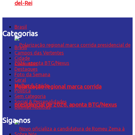
del-Rei
Brasil
Categorias
Brasil
Campos das Vertentes
Cidade
Colunistas
Destaques
Foto da Semana
Geral
Mulher & Saúde
Polarização regional marca corrida
Política
Sem categoria
Social & Personalidades
presidencial de 2026, aponta BTG/Nexus
Últimas Notícias
Siga-nos
Sobre Nós