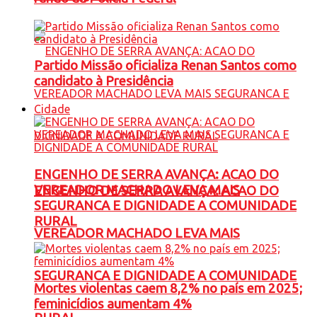
Partido Missão oficializa Renan Santos como
candidato à Presidência
Cidade
ENGENHO DE SERRA AVANÇA: ACAO DO
VEREADOR MACHADO LEVA MAIS
ENGENHO DE SERRA AVANÇA: ACAO DO
SEGURANCA E DIGNIDADE A COMUNIDADE
RURAL
VEREADOR MACHADO LEVA MAIS
SEGURANCA E DIGNIDADE A COMUNIDADE
Mortes violentas caem 8,2% no país em 2025;
feminicídios aumentam 4%