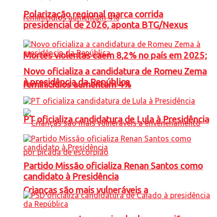
Polarização regional marca corrida
presidencial de 2026, aponta BTG/Nexus
Mortes violentas caem 8,2% no país em 2025;
Novo oficializa a candidatura de Romeu Zema
à presidência da República
feminicídios aumentam 4%
PT oficializa candidatura de Lula à Presidência
Partido Missão oficializa Renan Santos como
candidato à Presidência
Crianças são mais vulneráveis a