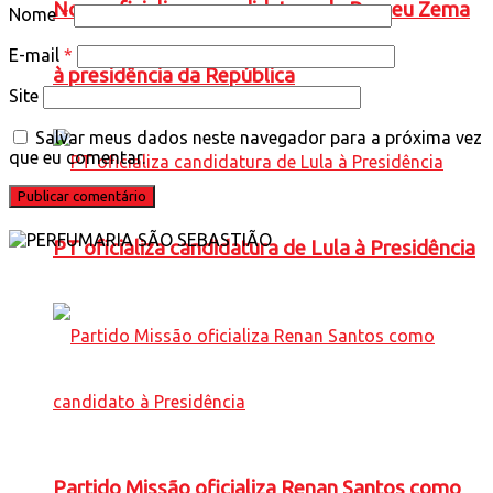
Novo oficializa a candidatura de Romeu Zema
Nome
*
E-mail
*
à presidência da República
Site
Salvar meus dados neste navegador para a próxima vez
que eu comentar.
PT oficializa candidatura de Lula à Presidência
Partido Missão oficializa Renan Santos como