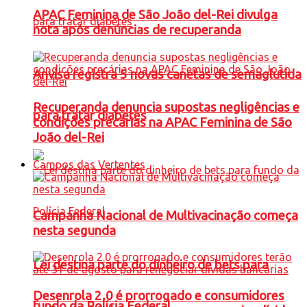
APAC Feminina de São João del-Rei divulga
nota após denúncias de recuperanda
Anvisa registra 5 novas canetas de semaglutida
Recuperanda denuncia supostas negligências e
para tratar diabetes
condições precárias na APAC Feminina de São
João del-Rei
Campos das Vertentes
Campanha Nacional de Multivacinação começa
nesta segunda
Lei destina parte do dinheiro de bets para
Desenrola 2.0 é prorrogado e consumidores
fundo da Polícia Federal