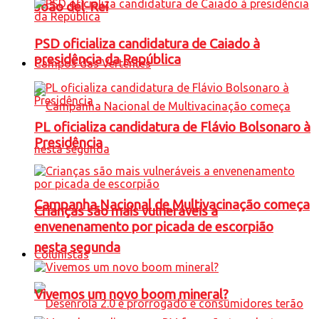
João del-Rei
PSD oficializa candidatura de Caiado à
presidência da República
Campos das Vertentes
PL oficializa candidatura de Flávio Bolsonaro à
Presidência
Campanha Nacional de Multivacinação começa
Crianças são mais vulneráveis a
envenenamento por picada de escorpião
nesta segunda
Colunistas
Vivemos um novo boom mineral?