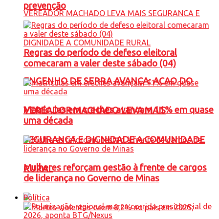
prevenção
Regras do período de defeso eleitoral
comecaram a valer deste sábado (04)
ENGENHO DE SERRA AVANÇA: ACAO DO
Matrículas em creches avançam 11% em quase
VEREADOR MACHADO LEVA MAIS
uma década
SEGURANCA E DIGNIDADE A COMUNIDADE
Mulheres reforçam gestão à frente de cargos
RURAL
de liderança no Governo de Minas
Política