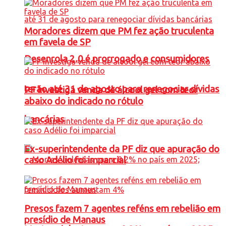
Moradores dizem que PM fez ação truculenta
em favela de SP
Desenrola 2.0 é prorrogado e consumidores
terão até 31 de agosto para renegociar dívidas
PF investiga venda de álcool gel com teor
abaixo do indicado no rótulo
bancárias
Ex-superintendente da PF diz que apuração do
caso Adélio foi imparcial
Presos fazem 7 agentes reféns em rebelião em
presídio de Manaus