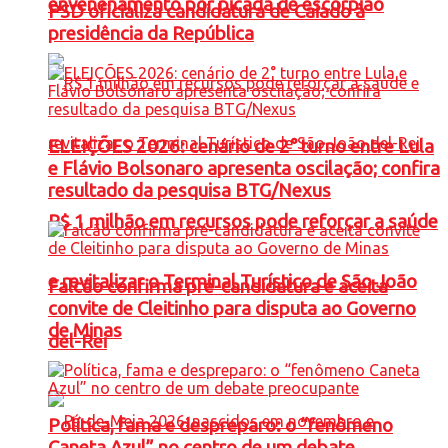
envenenamento por picada de escorpião
PSD oficializa candidatura de Caiado à
presidência da República
ELEIÇÕES 2026: cenário de 2° turno entre Lula
e Flávio Bolsonaro apresenta oscilação; confira
resultado da pesquisa BTG/Nexus
R$ 1 milhão em recursos pode reforçar a saúde
e revitalizar o Terminal Turístico de São João
Falcão confirma pré-candidatura e aceita
convite de Cleitinho para disputa ao Governo
de Minas
del-Rei
Política, fama e despreparo: o “fenômeno
Caneta Azul” no centro de um debate