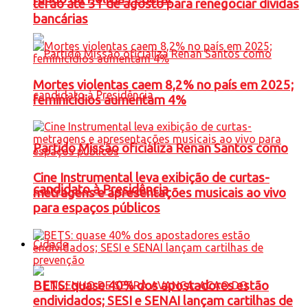
terão até 31 de agosto para renegociar dívidas
bancárias
Mortes violentas caem 8,2% no país em 2025;
feminicídios aumentam 4%
Partido Missão oficializa Renan Santos como
Cine Instrumental leva exibição de curtas-
candidato à Presidência
metragens e apresentações musicais ao vivo
para espaços públicos
Cidade
BETS: quase 40% dos apostadores estão
endividados; SESI e SENAI lançam cartilhas de