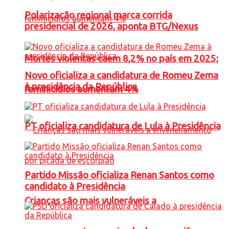
Polarização regional marca corrida
presidencial de 2026, aponta BTG/Nexus
Mortes violentas caem 8,2% no país em 2025;
Novo oficializa a candidatura de Romeu Zema
à presidência da República
feminicídios aumentam 4%
PT oficializa candidatura de Lula à Presidência
Partido Missão oficializa Renan Santos como
candidato à Presidência
Crianças são mais vulneráveis a