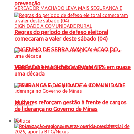
prevenção
Regras do período de defeso eleitoral
comecaram a valer deste sábado (04)
ENGENHO DE SERRA AVANÇA: ACAO DO
Matrículas em creches avançam 11% em quase
VEREADOR MACHADO LEVA MAIS
uma década
SEGURANCA E DIGNIDADE A COMUNIDADE
Mulheres reforçam gestão à frente de cargos
RURAL
de liderança no Governo de Minas
Política