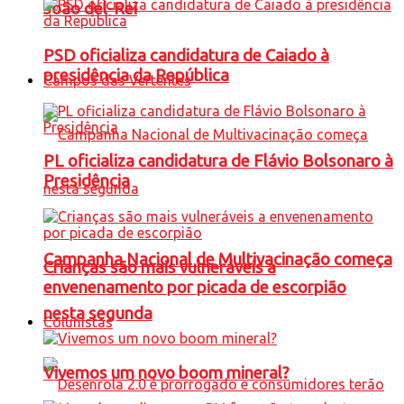
João del-Rei
PSD oficializa candidatura de Caiado à
presidência da República
Campos das Vertentes
PL oficializa candidatura de Flávio Bolsonaro à
Presidência
Campanha Nacional de Multivacinação começa
Crianças são mais vulneráveis a
envenenamento por picada de escorpião
nesta segunda
Colunistas
Vivemos um novo boom mineral?