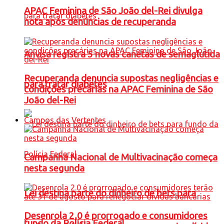
APAC Feminina de São João del-Rei divulga
nota após denúncias de recuperanda
Anvisa registra 5 novas canetas de semaglutida
Recuperanda denuncia supostas negligências e
para tratar diabetes
condições precárias na APAC Feminina de São
João del-Rei
Campos das Vertentes
Campanha Nacional de Multivacinação começa
nesta segunda
Lei destina parte do dinheiro de bets para
Desenrola 2.0 é prorrogado e consumidores
fundo da Polícia Federal