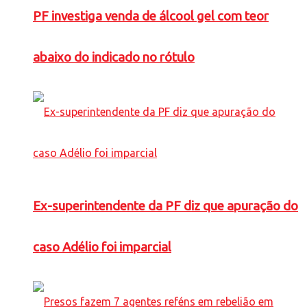
PF investiga venda de álcool gel com teor
abaixo do indicado no rótulo
Ex-superintendente da PF diz que apuração do
caso Adélio foi imparcial