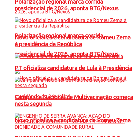
Polarização regional marca corrida
presidencial de 2026, aponta BTG/Nexus
Polarização regional marca corrida
Novo oficializa a candidatura de Romeu Zema
à presidência da República
presidencial de 2026, aponta BTG/Nexus
PT oficializa candidatura de Lula à Presidência
Campanha Nacional de Multivacinação começa
nesta segunda
Novo oficializa a candidatura de Romeu Zema