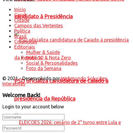
Início
Geral
candidato à Presidência
Cidade
Campos das Vertentes
Política
Brasil
Colunistas
Editoriais
Mulher & Saúde
Nota 10 & Nota Zero
Social & Personalidades
Foto da Semana
© 2021 - Desenvolvido por
Webmundo Soluções
PSD oficializa candidatura de Caiado à
Interativas
Welcome Back!
presidência da República
Login to your account below