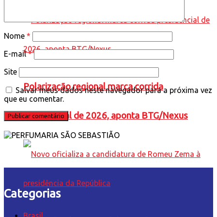
Nome
*
E-mail
*
Site
Polarização regional marca corrida
Salvar meus dados neste navegador para a próxima vez
que eu comentar.
presidencial de 2026, aponta BTG/Nexus
Categorias
Brasil