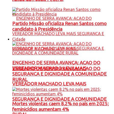
Partido Missão oficializa Renan Santos como
candidato à Presidência
Cidade
ENGENHO DE SERRA AVANÇA: ACAO DO
VEREADOR MACHADO LEVA MAIS
ENGENHO DE SERRA AVANÇA: ACAO DO
SEGURANCA E DIGNIDADE A COMUNIDADE
RURAL
VEREADOR MACHADO LEVA MAIS
SEGURANCA E DIGNIDADE A COMUNIDADE
Mortes violentas caem 8,2% no país em 2025;
feminicídios aumentam 4%