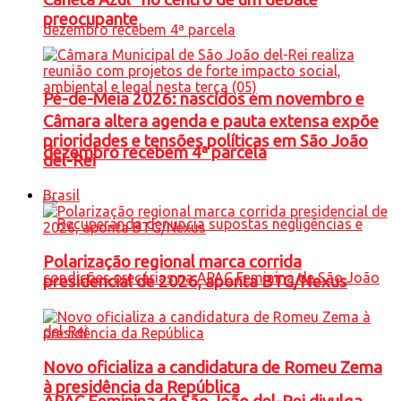
preocupante
Pé-de-Meia 2026: nascidos em novembro e
Câmara altera agenda e pauta extensa expõe
prioridades e tensões políticas em São João
dezembro recebem 4ª parcela
del-Rei
Brasil
Polarização regional marca corrida
presidencial de 2026, aponta BTG/Nexus
Novo oficializa a candidatura de Romeu Zema
à presidência da República