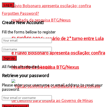
Forgotten Password?
Create New Account!
Fill the forms bellow to register
ELEIÇÕES 2026: cenário de 2° turno entre Lula
e Flávio Bolsonaro apresenta oscilação; confira
All fields are required.
Log In
resultado da pesquisa BTG/Nexus
Retrieve your password
Please enter your username or email address to reset your
password.