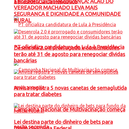
ENGENHO DE SERRA AVANÇA: ACAO DO
à presidência da República
VEREADOR MACHADO LEVA MAIS
SEGURANCA E DIGNIDADE A COMUNIDADE
RURAL
PT oficializa candidatura de Lula à Presidência
Desenrola 2.0 é prorrogado e consumidores
terão até 31 de agosto para renegociar dívidas
bancárias
Anvisa registra 5 novas canetas de semaglutida
para tratar diabetes
Campanha Nacional de Multivacinação começa
Lei destina parte do dinheiro de bets para
nesta segunda
fundo da Polícia Federal