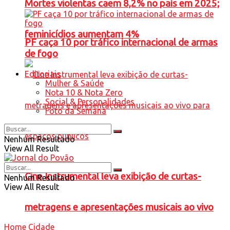
Mortes violentas caem 8,2% no país em 2025;
feminicídios aumentam 4%
PF caça 10 por tráfico internacional de armas
de fogo
Editoriais
Mulher & Saúde
Nota 10 & Nota Zero
Social & Personalidades
Foto da Semana
Nenhum Resultado
View All Result
Cine Instrumental leva exibição de curtas-
Nenhum Resultado
View All Result
metragens e apresentações musicais ao vivo
Home
Cidade