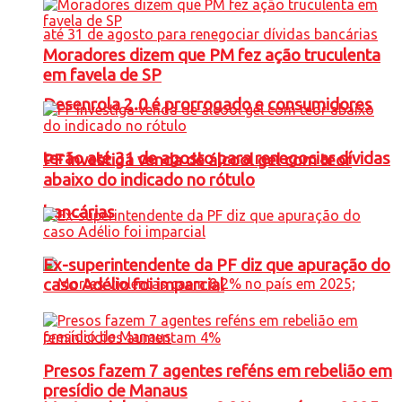
Moradores dizem que PM fez ação truculenta
em favela de SP
Desenrola 2.0 é prorrogado e consumidores
terão até 31 de agosto para renegociar dívidas
PF investiga venda de álcool gel com teor
abaixo do indicado no rótulo
bancárias
Ex-superintendente da PF diz que apuração do
caso Adélio foi imparcial
Presos fazem 7 agentes reféns em rebelião em
presídio de Manaus