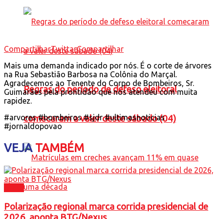
Compartilhar
Twittar
Compartilhar
Mais uma demanda indicado por nós. É o corte de árvores
na Rua Sebastião Barbosa na Colônia do Marçal.
Agradecemos ao Tenente do Corpo de Bombeiros, Sr.
Regras do período de defeso eleitoral
Guimarães pela prontidão que nos atendeu com muita
rapidez.
#arvores #bombeiros #sjdr #ultimasnoticias
comecaram a valer deste sábado (04)
#jornaldopovao
VEJA
TAMBÉM
Brasil
Polarização regional marca corrida presidencial de
2026, aponta BTG/Nexus