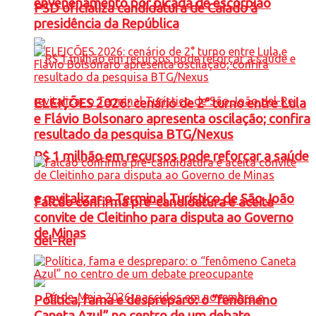
envenenamento por picada de escorpião
PSD oficializa candidatura de Caiado à
presidência da República
ELEIÇÕES 2026: cenário de 2° turno entre Lula
e Flávio Bolsonaro apresenta oscilação; confira
resultado da pesquisa BTG/Nexus
R$ 1 milhão em recursos pode reforçar a saúde
e revitalizar o Terminal Turístico de São João
Falcão confirma pré-candidatura e aceita
convite de Cleitinho para disputa ao Governo
de Minas
del-Rei
Política, fama e despreparo: o “fenômeno
Caneta Azul” no centro de um debate