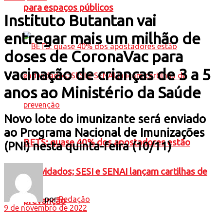
para espaços públicos
Instituto Butantan vai
entregar mais um milhão de
doses de CoronaVac para
vacinação de crianças de 3 a 5
anos ao Ministério da Saúde
Novo lote do imunizante será enviado
ao Programa Nacional de Imunizações
BETS: quase 40% dos apostadores estão
(PNI) nesta quinta-feira (10/11)
endividados; SESI e SENAI lançam cartilhas de
por
Redação
prevenção
9 de novembro de 2022