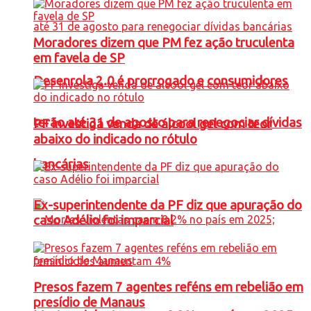
Moradores dizem que PM fez ação truculenta
em favela de SP
Desenrola 2.0 é prorrogado e consumidores
terão até 31 de agosto para renegociar dívidas
PF investiga venda de álcool gel com teor
abaixo do indicado no rótulo
bancárias
Ex-superintendente da PF diz que apuração do
caso Adélio foi imparcial
Presos fazem 7 agentes reféns em rebelião em
presídio de Manaus