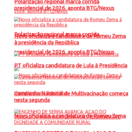
Polarização regional marca corrida
presidencial de 2026, aponta BTG/Nexus
Polarização regional marca corrida
Novo oficializa a candidatura de Romeu Zema
à presidência da República
presidencial de 2026, aponta BTG/Nexus
PT oficializa candidatura de Lula à Presidência
Campanha Nacional de Multivacinação começa
nesta segunda
Novo oficializa a candidatura de Romeu Zema