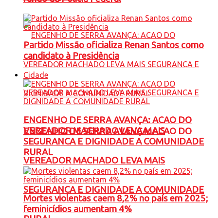
Partido Missão oficializa Renan Santos como
candidato à Presidência
Cidade
ENGENHO DE SERRA AVANÇA: ACAO DO
VEREADOR MACHADO LEVA MAIS
ENGENHO DE SERRA AVANÇA: ACAO DO
SEGURANCA E DIGNIDADE A COMUNIDADE
RURAL
VEREADOR MACHADO LEVA MAIS
SEGURANCA E DIGNIDADE A COMUNIDADE
Mortes violentas caem 8,2% no país em 2025;
feminicídios aumentam 4%