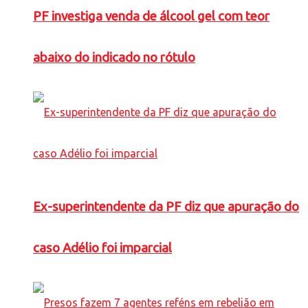
PF investiga venda de álcool gel com teor
abaixo do indicado no rótulo
Ex-superintendente da PF diz que apuração do
caso Adélio foi imparcial