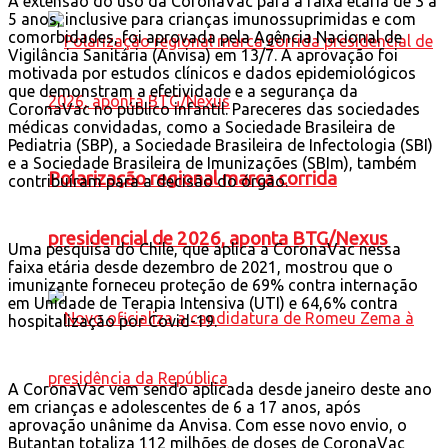
A extensão do uso da CoronaVac para a faixa etária de 3 a
5 anos, inclusive para crianças imunossuprimidas e com
comorbidades, foi aprovada pela Agência Nacional de
Vigilância Sanitária (Anvisa) em 13/7. A aprovação foi
motivada por estudos clínicos e dados epidemiológicos
que demonstram a efetividade e a segurança da
CoronaVac no público infantil. Pareceres das sociedades
médicas convidadas, como a Sociedade Brasileira de
Pediatria (SBP), a Sociedade Brasileira de Infectologia (SBI)
e a Sociedade Brasileira de Imunizações (SBIm), também
Polarização regional marca corrida
contribuíram para a decisão do órgão.
presidencial de 2026, aponta BTG/Nexus
Uma pesquisa do Chile, que aplica a CoronaVac nessa
faixa etária desde dezembro de 2021, mostrou que o
imunizante forneceu proteção de 69% contra internação
em Unidade de Terapia Intensiva (UTI) e 64,6% contra
hospitalização por Covid-19.
A CoronaVac vem sendo aplicada desde janeiro deste ano
em crianças e adolescentes de 6 a 17 anos, após
aprovação unânime da Anvisa. Com esse novo envio, o
Butantan totaliza 112 milhões de doses de CoronaVac