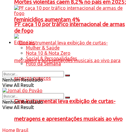
Mortes violentas caem 8,2% no país em 2025;
feminicídios aumentam 4%
PF caça 10 por tráfico internacional de armas
de fogo
Editoriais
Mulher & Saúde
Nota 10 & Nota Zero
Social & Personalidades
Foto da Semana
Nenhum Resultado
View All Result
Cine Instrumental leva exibição de curtas-
Nenhum Resultado
View All Result
metragens e apresentações musicais ao vivo
Home
Brasil