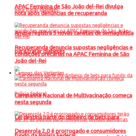
APAC Feminina de São João del-Rei divulga
nota após denúncias de recuperanda
Anvisa registra 5 novas canetas de semaglutida
Recuperanda denuncia supostas negligências e
para tratar diabetes
condições precárias na APAC Feminina de São
João del-Rei
Campos das Vertentes
Campanha Nacional de Multivacinação começa
nesta segunda
Lei destina parte do dinheiro de bets para
Desenrola 2.0 é prorrogado e consumidores
fundo da Polícia Federal