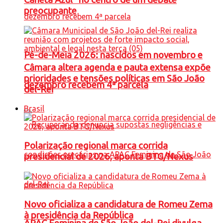
preocupante
Pé-de-Meia 2026: nascidos em novembro e
Câmara altera agenda e pauta extensa expõe
prioridades e tensões políticas em São João
dezembro recebem 4ª parcela
del-Rei
Brasil
Polarização regional marca corrida
presidencial de 2026, aponta BTG/Nexus
Novo oficializa a candidatura de Romeu Zema
à presidência da República