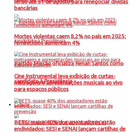
terão até 31 de agosto para renegociar dívidas
bancárias
Mortes violentas caem 8,2% no país em 2025;
feminicídios aumentam 4%
Partido Missão oficializa Renan Santos como
Cine Instrumental leva exibição de curtas-
candidato à Presidência
metragens e apresentações musicais ao vivo
para espaços públicos
Cidade
BETS: quase 40% dos apostadores estão
endividados; SESI e SENAI lançam cartilhas de