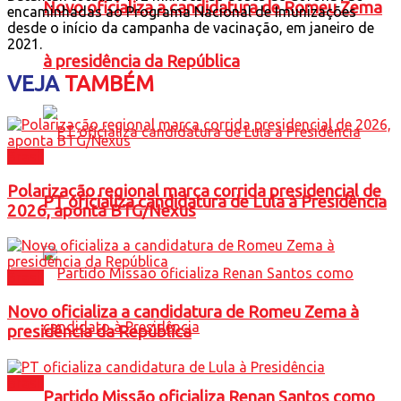
Novo oficializa a candidatura de Romeu Zema
encaminhadas ao Programa Nacional de Imunizações
desde o início da campanha de vacinação, em janeiro de
2021.
à presidência da República
VEJA
TAMBÉM
Brasil
Polarização regional marca corrida presidencial de
PT oficializa candidatura de Lula à Presidência
2026, aponta BTG/Nexus
Brasil
Novo oficializa a candidatura de Romeu Zema à
presidência da República
Brasil
Partido Missão oficializa Renan Santos como