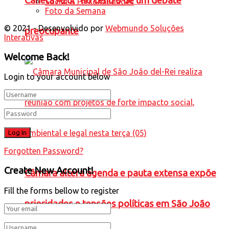
Caneta Azul” no centro de um debate
Social & Personalidades
Foto da Semana
© 2021 - Desenvolvido por
Webmundo Soluções
preocupante
Interativas
Welcome Back!
Login to your account below
Forgotten Password?
Create New Account!
Câmara altera agenda e pauta extensa expõe
Fill the forms bellow to register
prioridades e tensões políticas em São João