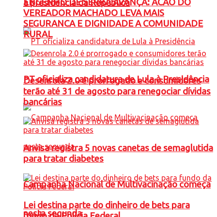
ENGENHO DE SERRA AVANÇA: ACAO DO
à presidência da República
VEREADOR MACHADO LEVA MAIS
SEGURANCA E DIGNIDADE A COMUNIDADE
RURAL
PT oficializa candidatura de Lula à Presidência
Desenrola 2.0 é prorrogado e consumidores
terão até 31 de agosto para renegociar dívidas
bancárias
Anvisa registra 5 novas canetas de semaglutida
para tratar diabetes
Campanha Nacional de Multivacinação começa
Lei destina parte do dinheiro de bets para
nesta segunda
fundo da Polícia Federal