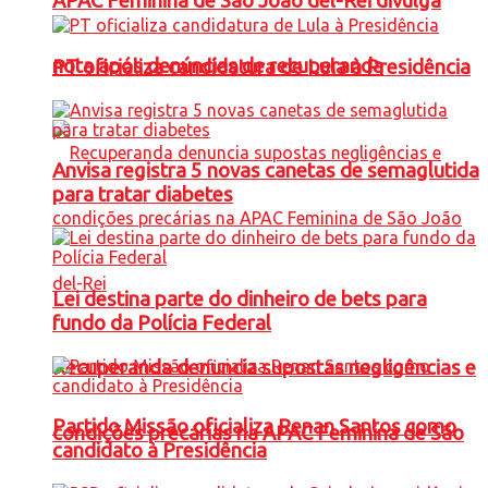
APAC Feminina de São João del-Rei divulga
nota após denúncias de recuperanda
PT oficializa candidatura de Lula à Presidência
Anvisa registra 5 novas canetas de semaglutida
para tratar diabetes
Lei destina parte do dinheiro de bets para
fundo da Polícia Federal
Recuperanda denuncia supostas negligências e
Partido Missão oficializa Renan Santos como
condições precárias na APAC Feminina de São
candidato à Presidência