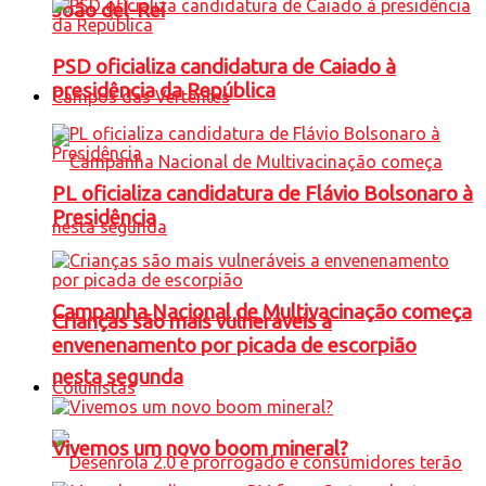
João del-Rei
PSD oficializa candidatura de Caiado à
presidência da República
Campos das Vertentes
PL oficializa candidatura de Flávio Bolsonaro à
Presidência
Campanha Nacional de Multivacinação começa
Crianças são mais vulneráveis a
envenenamento por picada de escorpião
nesta segunda
Colunistas
Vivemos um novo boom mineral?