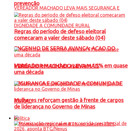
prevenção
Regras do período de defeso eleitoral
comecaram a valer deste sábado (04)
ENGENHO DE SERRA AVANÇA: ACAO DO
Matrículas em creches avançam 11% em quase
VEREADOR MACHADO LEVA MAIS
uma década
SEGURANCA E DIGNIDADE A COMUNIDADE
Mulheres reforçam gestão à frente de cargos
RURAL
de liderança no Governo de Minas
Política