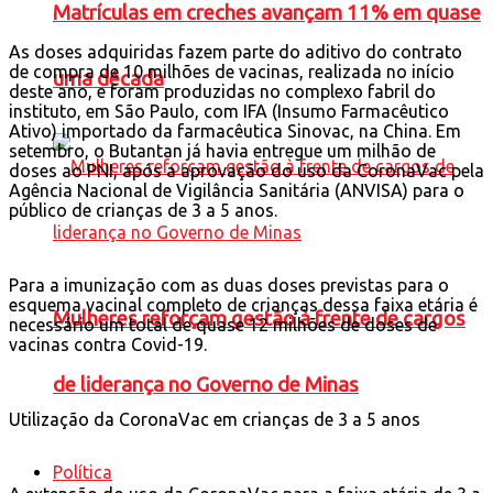
Matrículas em creches avançam 11% em quase
As doses adquiridas fazem parte do aditivo do contrato
de compra de 10 milhões de vacinas, realizada no início
uma década
deste ano, e foram produzidas no complexo fabril do
instituto, em São Paulo, com IFA (Insumo Farmacêutico
Ativo) importado da farmacêutica Sinovac, na China. Em
setembro, o Butantan já havia entregue um milhão de
doses ao PNI, após a aprovação do uso da CoronaVac pela
Agência Nacional de Vigilância Sanitária (ANVISA) para o
público de crianças de 3 a 5 anos.
Para a imunização com as duas doses previstas para o
esquema vacinal completo de crianças dessa faixa etária é
Mulheres reforçam gestão à frente de cargos
necessário um total de quase 12 milhões de doses de
vacinas contra Covid-19.
de liderança no Governo de Minas
Utilização da CoronaVac em crianças de 3 a 5 anos
Política