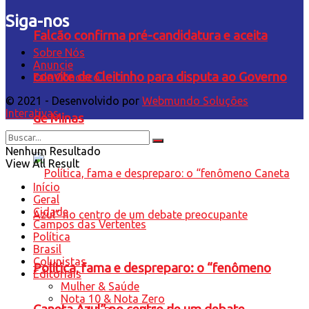
Siga-nos
Falcão confirma pré-candidatura e aceita
Sobre Nós
Anuncie
convite de Cleitinho para disputa ao Governo
Fale Conosco
© 2021 - Desenvolvido por
Webmundo Soluções
Interativas
de Minas
Nenhum Resultado
View All Result
Início
Geral
Cidade
Campos das Vertentes
Política
Brasil
Colunistas
Política, fama e despreparo: o “fenômeno
Editoriais
Mulher & Saúde
Nota 10 & Nota Zero