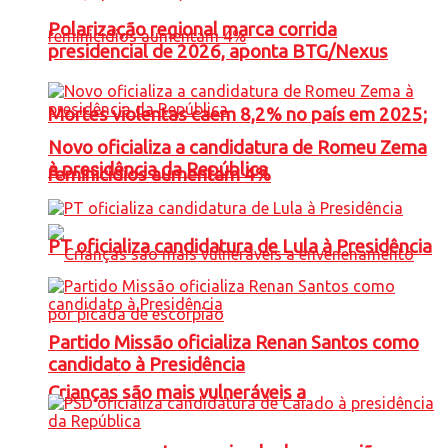
Polarização regional marca corrida
presidencial de 2026, aponta BTG/Nexus
Mortes violentas caem 8,2% no país em 2025;
Novo oficializa a candidatura de Romeu Zema
à presidência da República
feminicídios aumentam 4%
PT oficializa candidatura de Lula à Presidência
Partido Missão oficializa Renan Santos como
candidato à Presidência
Crianças são mais vulneráveis a