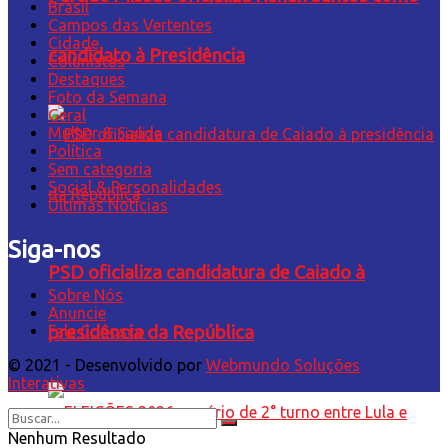
Brasil
Campos das Vertentes
Cidade
candidato à Presidência
Colunistas
Destaques
Foto da Semana
Geral
Mulher & Saúde
Política
Sem categoria
Social & Personalidades
Últimas Notícias
Siga-nos
PSD oficializa candidatura de Caiado à
Sobre Nós
Anuncie
Fale Conosco
presidência da República
© 2021 - Desenvolvido por
Webmundo Soluções
Interativas
Nenhum Resultado