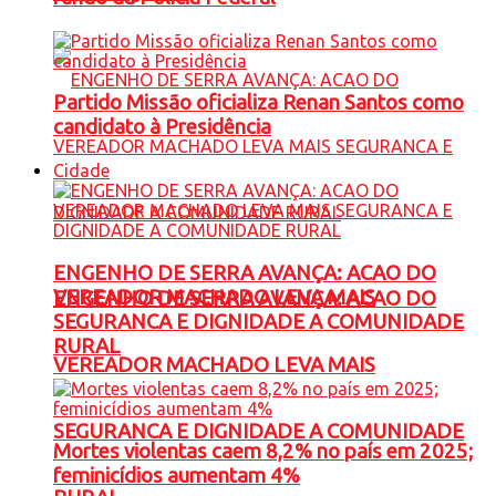
Partido Missão oficializa Renan Santos como
candidato à Presidência
Cidade
ENGENHO DE SERRA AVANÇA: ACAO DO
VEREADOR MACHADO LEVA MAIS
ENGENHO DE SERRA AVANÇA: ACAO DO
SEGURANCA E DIGNIDADE A COMUNIDADE
RURAL
VEREADOR MACHADO LEVA MAIS
SEGURANCA E DIGNIDADE A COMUNIDADE
Mortes violentas caem 8,2% no país em 2025;
feminicídios aumentam 4%