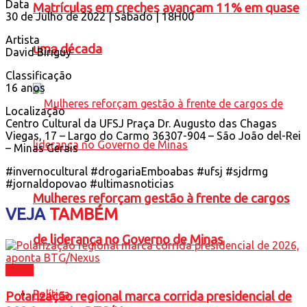
Data
Matrículas em creches avançam 11% em quase
30 de Julho de 2022 | Sábado | 18H00
Artista
uma década
David Biriguy
Classificação
16 anos
Localização
Centro Cultural da UFSJ Praça Dr. Augusto das Chagas
Viegas, 17 – Largo do Carmo 36307-904 – São João del-Rei
– Minas Gerais
#invernocultural #drogariaEmboabas #ufsj #sjdrmg
#jornaldopovao #ultimasnoticias
Mulheres reforçam gestão à frente de cargos
VEJA
TAMBÉM
de liderança no Governo de Minas
Brasil
Política
Polarização regional marca corrida presidencial de