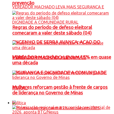
prevenção
Regras do período de defeso eleitoral
comecaram a valer deste sábado (04)
ENGENHO DE SERRA AVANÇA: ACAO DO
Matrículas em creches avançam 11% em quase
VEREADOR MACHADO LEVA MAIS
uma década
SEGURANCA E DIGNIDADE A COMUNIDADE
Mulheres reforçam gestão à frente de cargos
RURAL
de liderança no Governo de Minas
Política