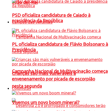
João del-Rei
PSD oficializa candidatura de Caiado à
presidência da República
Campos das Vertentes
PL oficializa candidatura de Flávio Bolsonaro à
Presidência
Campanha Nacional de Multivacinação começa
Crianças são mais vulneráveis a
envenenamento por picada de escorpião
nesta segunda
Colunistas
Vivemos um novo boom mineral?