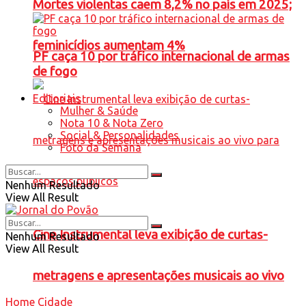
Mortes violentas caem 8,2% no país em 2025;
feminicídios aumentam 4%
PF caça 10 por tráfico internacional de armas
de fogo
Editoriais
Mulher & Saúde
Nota 10 & Nota Zero
Social & Personalidades
Foto da Semana
Nenhum Resultado
View All Result
Cine Instrumental leva exibição de curtas-
Nenhum Resultado
View All Result
metragens e apresentações musicais ao vivo
Home
Cidade