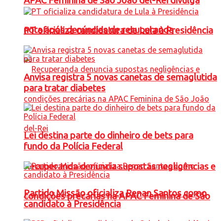
APAC Feminina de São João del-Rei divulga
nota após denúncias de recuperanda
PT oficializa candidatura de Lula à Presidência
Anvisa registra 5 novas canetas de semaglutida
para tratar diabetes
Lei destina parte do dinheiro de bets para
fundo da Polícia Federal
Recuperanda denuncia supostas negligências e
Partido Missão oficializa Renan Santos como
condições precárias na APAC Feminina de São
candidato à Presidência