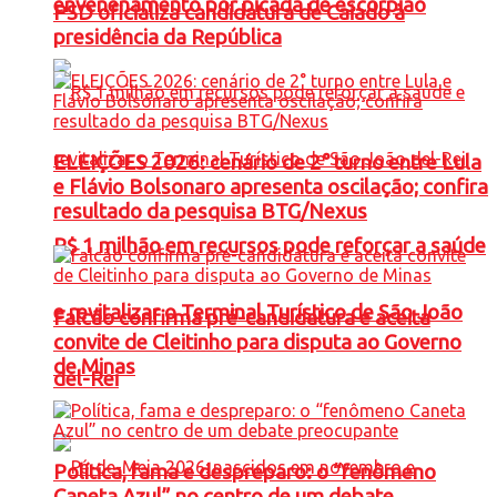
envenenamento por picada de escorpião
PSD oficializa candidatura de Caiado à
presidência da República
ELEIÇÕES 2026: cenário de 2° turno entre Lula
e Flávio Bolsonaro apresenta oscilação; confira
resultado da pesquisa BTG/Nexus
R$ 1 milhão em recursos pode reforçar a saúde
e revitalizar o Terminal Turístico de São João
Falcão confirma pré-candidatura e aceita
convite de Cleitinho para disputa ao Governo
de Minas
del-Rei
Política, fama e despreparo: o “fenômeno
Caneta Azul” no centro de um debate