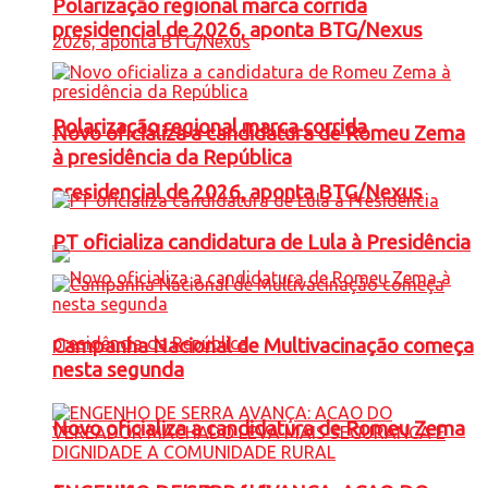
Polarização regional marca corrida
presidencial de 2026, aponta BTG/Nexus
Polarização regional marca corrida
Novo oficializa a candidatura de Romeu Zema
à presidência da República
presidencial de 2026, aponta BTG/Nexus
PT oficializa candidatura de Lula à Presidência
Campanha Nacional de Multivacinação começa
nesta segunda
Novo oficializa a candidatura de Romeu Zema