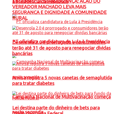
ENGENHO DE SERRA AVANÇA: ACAO DO
à presidência da República
VEREADOR MACHADO LEVA MAIS
SEGURANCA E DIGNIDADE A COMUNIDADE
RURAL
PT oficializa candidatura de Lula à Presidência
Desenrola 2.0 é prorrogado e consumidores
terão até 31 de agosto para renegociar dívidas
bancárias
Anvisa registra 5 novas canetas de semaglutida
para tratar diabetes
Campanha Nacional de Multivacinação começa
Lei destina parte do dinheiro de bets para
nesta segunda
fundo da Polícia Federal