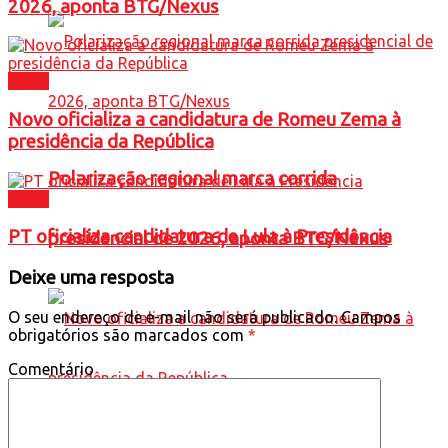
2026, aponta BTG/Nexus
Brasil
Novo oficializa a candidatura de Romeu Zema à
presidência da República
Polarização regional marca corrida
Brasil
PT oficializa candidatura de Lula à Presidência
presidencial de 2026, aponta BTG/Nexus
Deixe uma resposta
O seu endereço de e-mail não será publicado.
Campos
obrigatórios são marcados com
*
Comentário