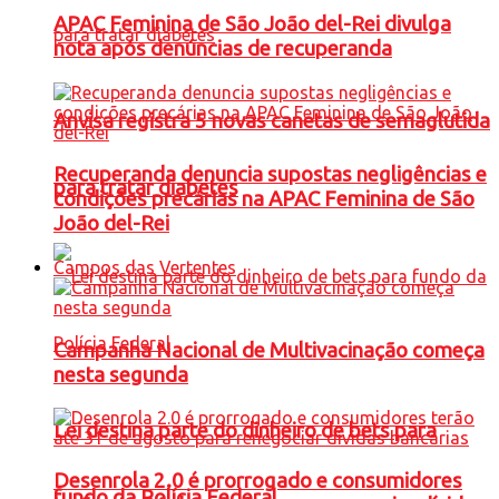
APAC Feminina de São João del-Rei divulga
nota após denúncias de recuperanda
Anvisa registra 5 novas canetas de semaglutida
Recuperanda denuncia supostas negligências e
para tratar diabetes
condições precárias na APAC Feminina de São
João del-Rei
Campos das Vertentes
Campanha Nacional de Multivacinação começa
nesta segunda
Lei destina parte do dinheiro de bets para
Desenrola 2.0 é prorrogado e consumidores
fundo da Polícia Federal