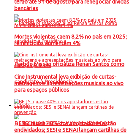
terão até 31 de agosto para renegociar dívidas
bancárias
Mortes violentas caem 8,2% no país em 2025;
feminicídios aumentam 4%
Partido Missão oficializa Renan Santos como
Cine Instrumental leva exibição de curtas-
candidato à Presidência
metragens e apresentações musicais ao vivo
para espaços públicos
Cidade
BETS: quase 40% dos apostadores estão
endividados; SESI e SENAI lançam cartilhas de