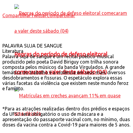
Compartilhar
Twittar
Compartilhar
PALAVRA SUJA DE SANGUE
Literatura
Regras do período de defeso eleitoral
Palavra suja de sangue é um recital poético-musical
produzido pelo poeta David Biriguy com trilha sonora
composta pelos músicos da banda Virgulados. A grande
comecaram a valer deste sábado (04)
temática do trabalho é a violência em seus mais diversos
desdobramentos e fissuras. O espetáculo explora essas
várias facetas da violência que existem neste mundo feroz
e faminto.
*Para as atrações realizadas dentro dos prédios e espaços
da UFSJ será obrigatório o uso de máscara e a
apresentação do passaporte vacinal com, no mínimo, duas
doses da vacina contra a Covid-19 para maiores de 5 anos.