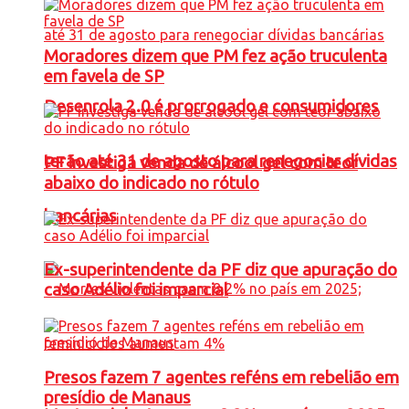
Moradores dizem que PM fez ação truculenta
em favela de SP
Desenrola 2.0 é prorrogado e consumidores
terão até 31 de agosto para renegociar dívidas
PF investiga venda de álcool gel com teor
abaixo do indicado no rótulo
bancárias
Ex-superintendente da PF diz que apuração do
caso Adélio foi imparcial
Presos fazem 7 agentes reféns em rebelião em
presídio de Manaus