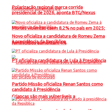
Polarização regional marca corrida
presidencial de 2026, aponta BTG/Nexus
Mortes violentas caem 8,2% no país em 2025;
Novo oficializa a candidatura de Romeu Zema
à presidência da República
feminicídios aumentam 4%
PT oficializa candidatura de Lula à Presidência
Partido Missão oficializa Renan Santos como
candidato à Presidência
Crianças são mais vulneráveis a