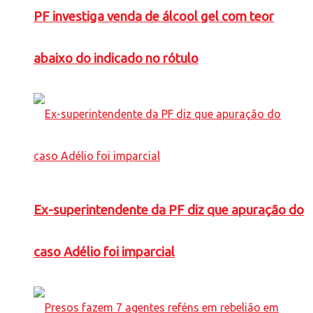
PF investiga venda de álcool gel com teor
abaixo do indicado no rótulo
Ex-superintendente da PF diz que apuração do
caso Adélio foi imparcial