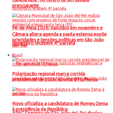
preocupante
Pé-de-Meia 2026: nascidos em novembro e
Câmara altera agenda e pauta extensa expõe
prioridades e tensões políticas em São João
dezembro recebem 4ª parcela
del-Rei
Brasil
Polarização regional marca corrida
presidencial de 2026, aponta BTG/Nexus
Novo oficializa a candidatura de Romeu Zema
à presidência da República