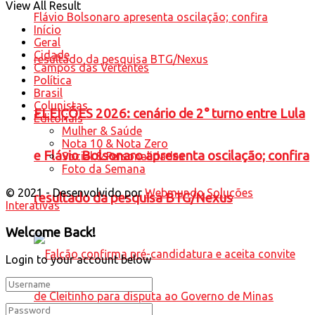
View All Result
Início
Geral
Cidade
Campos das Vertentes
Política
Brasil
Colunistas
ELEIÇÕES 2026: cenário de 2° turno entre Lula
Editoriais
Mulher & Saúde
Nota 10 & Nota Zero
e Flávio Bolsonaro apresenta oscilação; confira
Social & Personalidades
Foto da Semana
© 2021 - Desenvolvido por
Webmundo Soluções
resultado da pesquisa BTG/Nexus
Interativas
Welcome Back!
Login to your account below