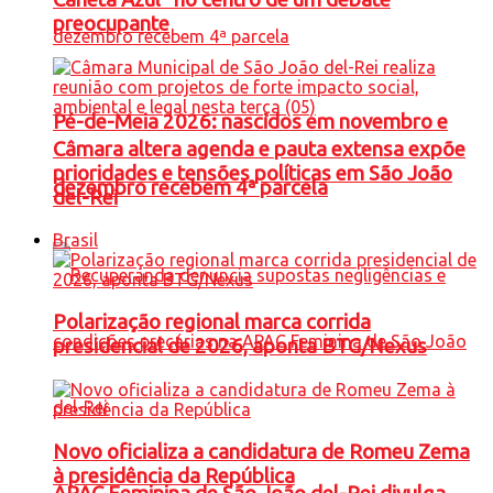
preocupante
Pé-de-Meia 2026: nascidos em novembro e
Câmara altera agenda e pauta extensa expõe
prioridades e tensões políticas em São João
dezembro recebem 4ª parcela
del-Rei
Brasil
Polarização regional marca corrida
presidencial de 2026, aponta BTG/Nexus
Novo oficializa a candidatura de Romeu Zema
à presidência da República