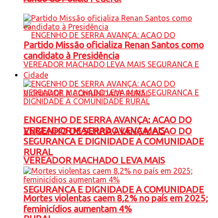
Partido Missão oficializa Renan Santos como
candidato à Presidência
Cidade
ENGENHO DE SERRA AVANÇA: ACAO DO
VEREADOR MACHADO LEVA MAIS
ENGENHO DE SERRA AVANÇA: ACAO DO
SEGURANCA E DIGNIDADE A COMUNIDADE
RURAL
VEREADOR MACHADO LEVA MAIS
SEGURANCA E DIGNIDADE A COMUNIDADE
Mortes violentas caem 8,2% no país em 2025;
feminicídios aumentam 4%