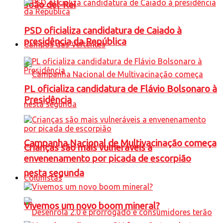
João del-Rei
PSD oficializa candidatura de Caiado à
presidência da República
Campos das Vertentes
PL oficializa candidatura de Flávio Bolsonaro à
Presidência
Campanha Nacional de Multivacinação começa
Crianças são mais vulneráveis a
envenenamento por picada de escorpião
nesta segunda
Colunistas
Vivemos um novo boom mineral?