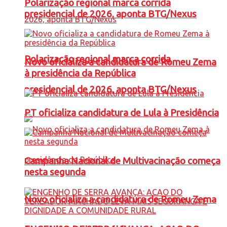
Polarização regional marca corrida
presidencial de 2026, aponta BTG/Nexus
Polarização regional marca corrida
Novo oficializa a candidatura de Romeu Zema
à presidência da República
presidencial de 2026, aponta BTG/Nexus
PT oficializa candidatura de Lula à Presidência
Campanha Nacional de Multivacinação começa
nesta segunda
Novo oficializa a candidatura de Romeu Zema