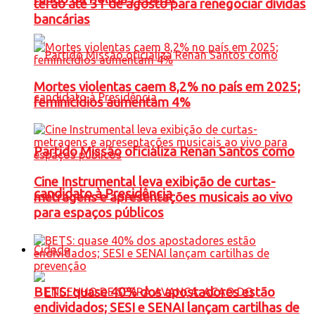
terão até 31 de agosto para renegociar dívidas
bancárias
Mortes violentas caem 8,2% no país em 2025;
feminicídios aumentam 4%
Partido Missão oficializa Renan Santos como
Cine Instrumental leva exibição de curtas-
candidato à Presidência
metragens e apresentações musicais ao vivo
para espaços públicos
Cidade
BETS: quase 40% dos apostadores estão
endividados; SESI e SENAI lançam cartilhas de