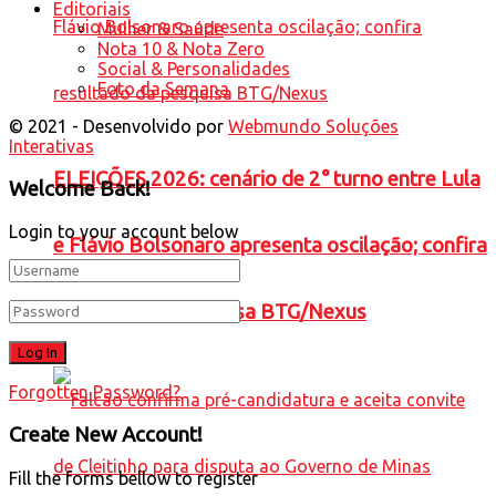
Editoriais
Mulher & Saúde
Nota 10 & Nota Zero
Social & Personalidades
Foto da Semana
© 2021 - Desenvolvido por
Webmundo Soluções
Interativas
ELEIÇÕES 2026: cenário de 2° turno entre Lula
Welcome Back!
Login to your account below
e Flávio Bolsonaro apresenta oscilação; confira
resultado da pesquisa BTG/Nexus
Forgotten Password?
Create New Account!
Fill the forms bellow to register