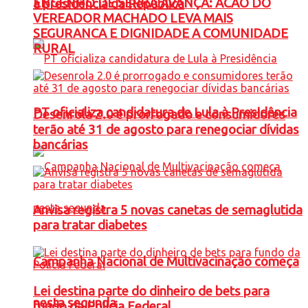
ENGENHO DE SERRA AVANÇA: ACAO DO
à presidência da República
VEREADOR MACHADO LEVA MAIS
SEGURANCA E DIGNIDADE A COMUNIDADE
RURAL
PT oficializa candidatura de Lula à Presidência
Desenrola 2.0 é prorrogado e consumidores
terão até 31 de agosto para renegociar dívidas
bancárias
Anvisa registra 5 novas canetas de semaglutida
para tratar diabetes
Campanha Nacional de Multivacinação começa
Lei destina parte do dinheiro de bets para
nesta segunda
fundo da Polícia Federal