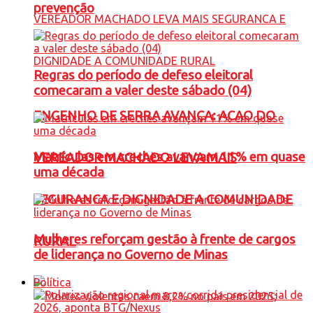
prevenção
Regras do período de defeso eleitoral
comecaram a valer deste sábado (04)
ENGENHO DE SERRA AVANÇA: ACAO DO
Matrículas em creches avançam 11% em quase
VEREADOR MACHADO LEVA MAIS
uma década
SEGURANCA E DIGNIDADE A COMUNIDADE
Mulheres reforçam gestão à frente de cargos
RURAL
de liderança no Governo de Minas
Política