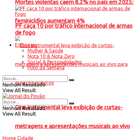
Mortes violentas caem 8,2% no país em 2025;
feminicídios aumentam 4%
PF caça 10 por tráfico internacional de armas
de fogo
Editoriais
Mulher & Saúde
Nota 10 & Nota Zero
Social & Personalidades
Foto da Semana
Nenhum Resultado
View All Result
Cine Instrumental leva exibição de curtas-
Nenhum Resultado
View All Result
metragens e apresentações musicais ao vivo
Home
Cidade