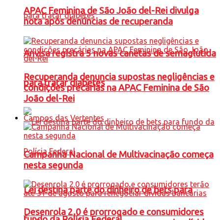
APAC Feminina de São João del-Rei divulga
nota após denúncias de recuperanda
Anvisa registra 5 novas canetas de semaglutida
Recuperanda denuncia supostas negligências e
para tratar diabetes
condições precárias na APAC Feminina de São
João del-Rei
Campos das Vertentes
Campanha Nacional de Multivacinação começa
nesta segunda
Lei destina parte do dinheiro de bets para
Desenrola 2.0 é prorrogado e consumidores
fundo da Polícia Federal