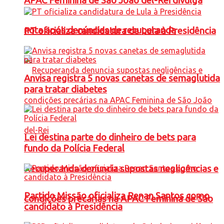
APAC Feminina de São João del-Rei divulga
nota após denúncias de recuperanda
PT oficializa candidatura de Lula à Presidência
Anvisa registra 5 novas canetas de semaglutida
para tratar diabetes
Lei destina parte do dinheiro de bets para
fundo da Polícia Federal
Recuperanda denuncia supostas negligências e
Partido Missão oficializa Renan Santos como
condições precárias na APAC Feminina de São
candidato à Presidência