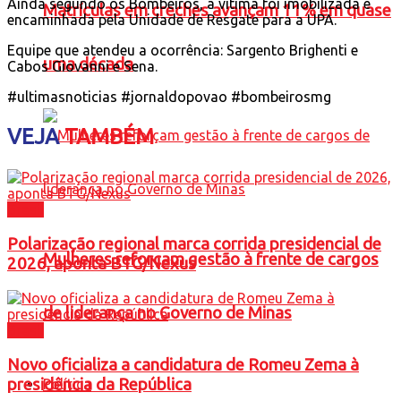
Ainda segundo os Bombeiros, a vítima foi imobilizada e
Matrículas em creches avançam 11% em quase
encaminhada pela Unidade de Resgate para a UPA.
Equipe que atendeu a ocorrência: Sargento Brighenti e
uma década
Cabos Giovanni e Sena.
#ultimasnoticias #jornaldopovao #bombeirosmg
VEJA
TAMBÉM
Brasil
Polarização regional marca corrida presidencial de
Mulheres reforçam gestão à frente de cargos
2026, aponta BTG/Nexus
de liderança no Governo de Minas
Brasil
Novo oficializa a candidatura de Romeu Zema à
presidência da República
Política