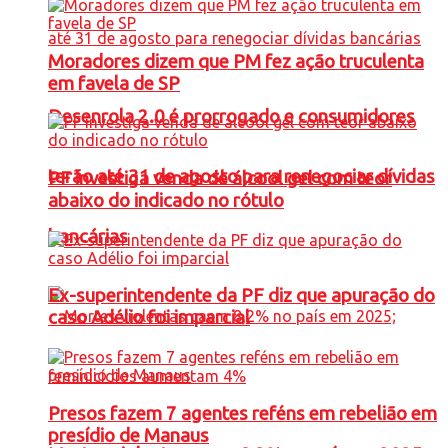
Moradores dizem que PM fez ação truculenta
em favela de SP
Desenrola 2.0 é prorrogado e consumidores
terão até 31 de agosto para renegociar dívidas
PF investiga venda de álcool gel com teor
abaixo do indicado no rótulo
bancárias
Ex-superintendente da PF diz que apuração do
caso Adélio foi imparcial
Presos fazem 7 agentes reféns em rebelião em
presídio de Manaus