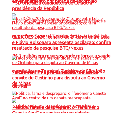
envenenamento por picada de escorpião
PSD oficializa candidatura de Caiado à
presidência da República
ELEIÇÕES 2026: cenário de 2° turno entre Lula
e Flávio Bolsonaro apresenta oscilação; confira
resultado da pesquisa BTG/Nexus
R$ 1 milhão em recursos pode reforçar a saúde
e revitalizar o Terminal Turístico de São João
Falcão confirma pré-candidatura e aceita
convite de Cleitinho para disputa ao Governo
de Minas
del-Rei
Política, fama e despreparo: o “fenômeno
Caneta Azul” no centro de um debate