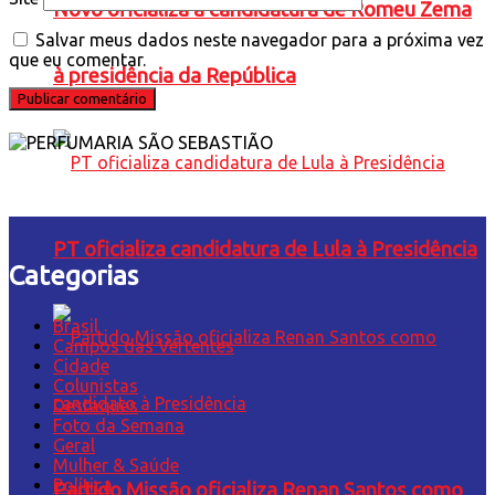
Novo oficializa a candidatura de Romeu Zema
Salvar meus dados neste navegador para a próxima vez
que eu comentar.
à presidência da República
PT oficializa candidatura de Lula à Presidência
Categorias
Brasil
Campos das Vertentes
Cidade
Colunistas
Destaques
Foto da Semana
Geral
Mulher & Saúde
Política
Partido Missão oficializa Renan Santos como