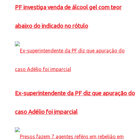
PF investiga venda de álcool gel com teor
abaixo do indicado no rótulo
Ex-superintendente da PF diz que apuração do
caso Adélio foi imparcial