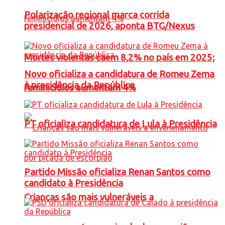
Polarização regional marca corrida
presidencial de 2026, aponta BTG/Nexus
Mortes violentas caem 8,2% no país em 2025;
Novo oficializa a candidatura de Romeu Zema
à presidência da República
feminicídios aumentam 4%
PT oficializa candidatura de Lula à Presidência
Partido Missão oficializa Renan Santos como
candidato à Presidência
Crianças são mais vulneráveis a