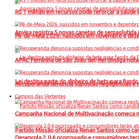
R$ 1 milhão em recursos pode reforçar a saúde e 
Anvisa registra 5 novas canetas de semaglutida 
Pé-de-Meia 2026: nascidos em novembro e dez
APAC Feminina de São João del-Rei divulga not
Lei destina parte do dinheiro de bets para fundo
Recuperanda denuncia supostas negligências e 
Campos das Vertentes
Campanha Nacional de Multivacinação começa 
Partido Missão oficializa Renan Santos como ca
Desenrola 2.0 é prorrogado e consumidores terã