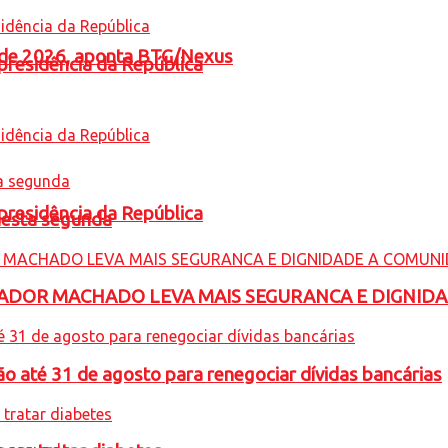
l de 2026, aponta BTG/Nexus
presidência da República
presidência da República
nesta segunda
ADOR MACHADO LEVA MAIS SEGURANCA E DIGNID
o até 31 de agosto para renegociar dívidas bancárias