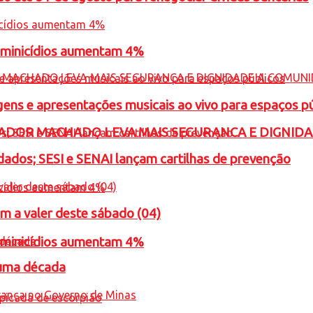
feminicídios aumentam 4%
gens e apresentações musicais ao vivo para espaços p
ADOR MACHADO LEVA MAIS SEGURANCA E DIGNID
ados; SESI e SENAI lançam cartilhas de prevenção
m a valer deste sábado (04)
feminicídios aumentam 4%
 uma década