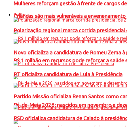
Mulheres reforçam gestão à frente de cargos de
Política
Crianças são mais vulneráveis a envenenamento 
Polarização regional marca corrida presidencia
Novo oficializa a candidatura de Romeu Zema à 
R$ 1 milhão em recursos pode reforçar a saúde e 
PT oficializa candidatura de Lula à Presidência
Partido Missão oficializa Renan Santos como ca
Pé-de-Meia 2026: nascidos em novembro e dez
PSD oficializa candidatura de Caiado à presidên