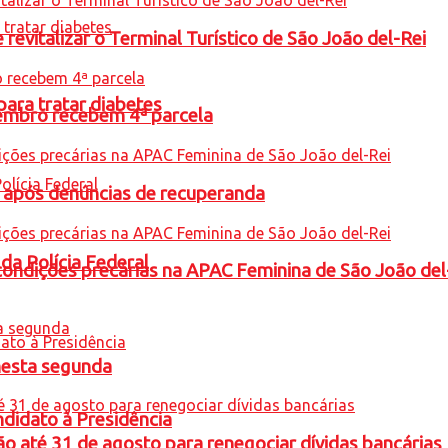
revitalizar o Terminal Turístico de São João del-Rei
para tratar diabetes
embro recebem 4ª parcela
a após denúncias de recuperanda
 da Polícia Federal
condições precárias na APAC Feminina de São João del
nesta segunda
ndidato à Presidência
o até 31 de agosto para renegociar dívidas bancárias