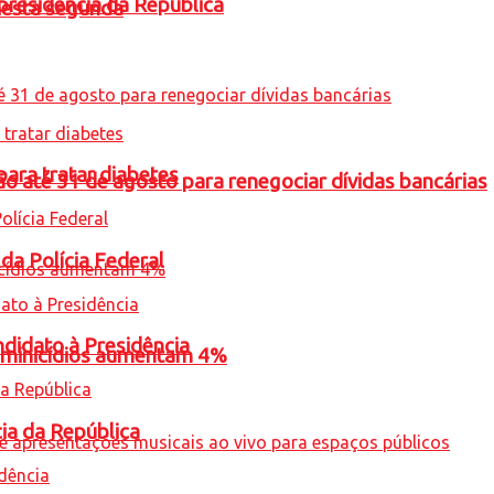
presidência da República
nesta segunda
para tratar diabetes
o até 31 de agosto para renegociar dívidas bancárias
 da Polícia Federal
ndidato à Presidência
feminicídios aumentam 4%
cia da República