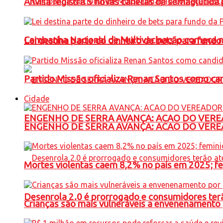
Anvisa registra 5 novas canetas de semaglutida 
Campanha Nacional de Multivacinação começa 
Lei destina parte do dinheiro de bets para fundo
Partido Missão oficializa Renan Santos como ca
Cidade
ENGENHO DE SERRA AVANÇA: ACAO DO VERE
ENGENHO DE SERRA AVANÇA: ACAO DO VERE
Mortes violentas caem 8,2% no país em 2025; 
Desenrola 2.0 é prorrogado e consumidores terã
Crianças são mais vulneráveis a envenenamento 