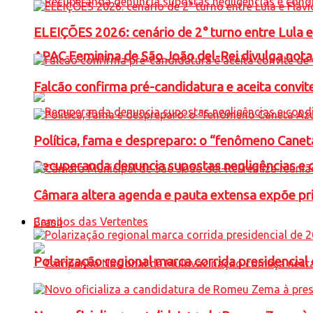
ELEIÇÕES 2026: cenário de 2° turno entre Lula 
APAC Feminina de São João del-Rei divulga not
Falcão confirma pré-candidatura e aceita convit
Política, fama e despreparo: o “fenômeno Cane
Recuperanda denuncia supostas negligências e 
Câmara altera agenda e pauta extensa expõe pri
Campos das Vertentes
Brasil
Polarização regional marca corrida presidencia