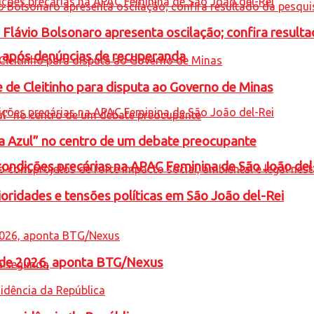
e Flávio Bolsonaro apresenta oscilação; confira resul
a após denúncias de recuperanda
e de Cleitinho para disputa ao Governo de Minas
ta Azul” no centro de um debate preocupante
condições precárias na APAC Feminina de São João del
oridades e tensões políticas em São João del-Rei
l de 2026, aponta BTG/Nexus