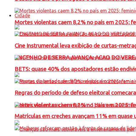
Cidade
Mortes violentas caem 8,2% no país em 2025; 
Cine Instrumental leva exibição de curtas-metra
ENGENHO DE SERRA AVANÇA: ACAO DO VERE
BETS: quase 40% dos apostadores estão endivid
Regras do período de defeso eleitoral comecara
Mortes violentas caem 8,2% no país em 2025; 
Matrículas em creches avançam 11% em quase