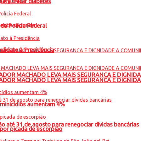
para tratar diabetes
nesta segunda
 da Polícia Federal
ndidato à Presidência
ADOR MACHADO LEVA MAIS SEGURANCA E DIGNID
ADOR MACHADO LEVA MAIS SEGURANCA E DIGNID
feminicídios aumentam 4%
o até 31 de agosto para renegociar dívidas bancárias
por picada de escorpião