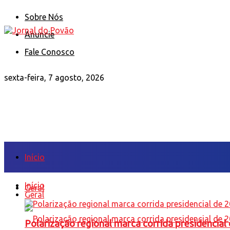
Sobre Nós
Anuncie
Fale Conosco
sexta-feira, 7 agosto, 2026
Início
Início
Geral
Geral
Polarização regional marca corrida presidencia