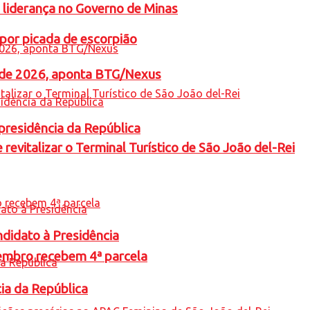
 liderança no Governo de Minas
por picada de escorpião
l de 2026, aponta BTG/Nexus
presidência da República
revitalizar o Terminal Turístico de São João del-Rei
ndidato à Presidência
embro recebem 4ª parcela
cia da República