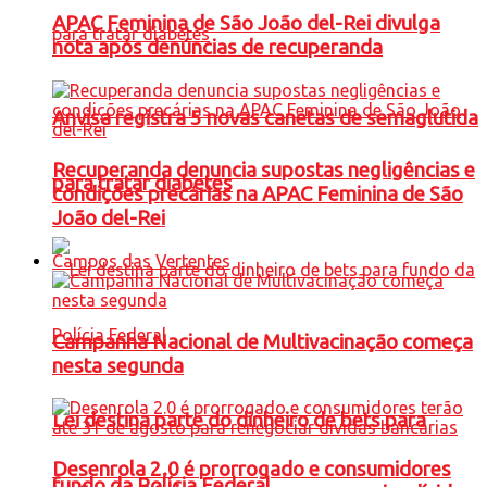
APAC Feminina de São João del-Rei divulga
nota após denúncias de recuperanda
Anvisa registra 5 novas canetas de semaglutida
Recuperanda denuncia supostas negligências e
para tratar diabetes
condições precárias na APAC Feminina de São
João del-Rei
Campos das Vertentes
Campanha Nacional de Multivacinação começa
nesta segunda
Lei destina parte do dinheiro de bets para
Desenrola 2.0 é prorrogado e consumidores
fundo da Polícia Federal