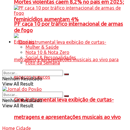
Mortes violentas caem 8,2% no país em 2025;
feminicídios aumentam 4%
PF caça 10 por tráfico internacional de armas
de fogo
Editoriais
Mulher & Saúde
Nota 10 & Nota Zero
Social & Personalidades
Foto da Semana
Nenhum Resultado
View All Result
Cine Instrumental leva exibição de curtas-
Nenhum Resultado
View All Result
metragens e apresentações musicais ao vivo
Home
Cidade