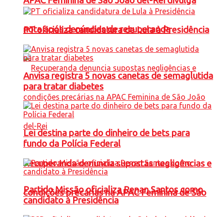
APAC Feminina de São João del-Rei divulga
nota após denúncias de recuperanda
PT oficializa candidatura de Lula à Presidência
Anvisa registra 5 novas canetas de semaglutida
para tratar diabetes
Lei destina parte do dinheiro de bets para
fundo da Polícia Federal
Recuperanda denuncia supostas negligências e
Partido Missão oficializa Renan Santos como
condições precárias na APAC Feminina de São
candidato à Presidência