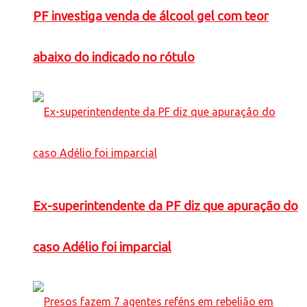
PF investiga venda de álcool gel com teor
abaixo do indicado no rótulo
Ex-superintendente da PF diz que apuração do
caso Adélio foi imparcial