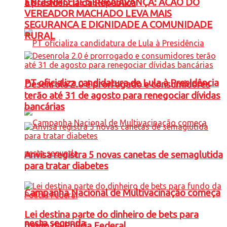
ENGENHO DE SERRA AVANÇA: ACAO DO
à presidência da República
VEREADOR MACHADO LEVA MAIS
SEGURANCA E DIGNIDADE A COMUNIDADE
RURAL
PT oficializa candidatura de Lula à Presidência
Desenrola 2.0 é prorrogado e consumidores
terão até 31 de agosto para renegociar dívidas
bancárias
Anvisa registra 5 novas canetas de semaglutida
para tratar diabetes
Campanha Nacional de Multivacinação começa
Lei destina parte do dinheiro de bets para
nesta segunda
fundo da Polícia Federal