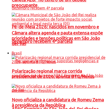
preocupante
Pé-de-Meia 2026: nascidos em novembro e
Câmara altera agenda e pauta extensa expõe
prioridades e tensões políticas em São João
dezembro recebem 4ª parcela
del-Rei
Brasil
Polarização regional marca corrida
presidencial de 2026, aponta BTG/Nexus
Novo oficializa a candidatura de Romeu Zema
à presidência da República