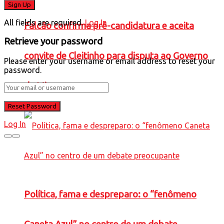
All fields are required.
Log In
Falcão confirma pré-candidatura e aceita
Retrieve your password
convite de Cleitinho para disputa ao Governo
Please enter your username or email address to reset your
password.
de Minas
Log In
Política, fama e despreparo: o “fenômeno