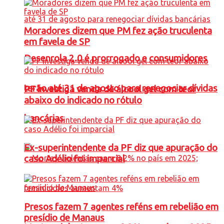
Moradores dizem que PM fez ação truculenta
em favela de SP
Desenrola 2.0 é prorrogado e consumidores
terão até 31 de agosto para renegociar dívidas
PF investiga venda de álcool gel com teor
abaixo do indicado no rótulo
bancárias
Ex-superintendente da PF diz que apuração do
caso Adélio foi imparcial
Presos fazem 7 agentes reféns em rebelião em
presídio de Manaus