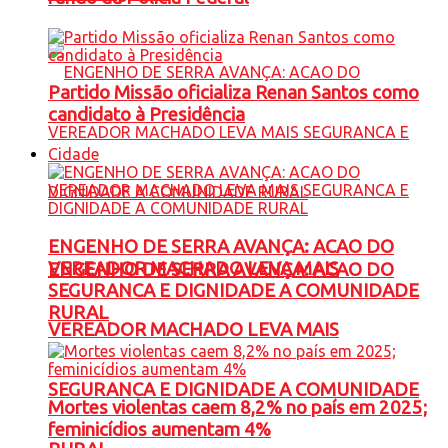
Partido Missão oficializa Renan Santos como
candidato à Presidência
Cidade
ENGENHO DE SERRA AVANÇA: ACAO DO
VEREADOR MACHADO LEVA MAIS
ENGENHO DE SERRA AVANÇA: ACAO DO
SEGURANCA E DIGNIDADE A COMUNIDADE
RURAL
VEREADOR MACHADO LEVA MAIS
SEGURANCA E DIGNIDADE A COMUNIDADE
Mortes violentas caem 8,2% no país em 2025;
feminicídios aumentam 4%