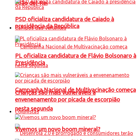
João del-Rei
PSD oficializa candidatura de Caiado à
presidência da República
Campos das Vertentes
PL oficializa candidatura de Flávio Bolsonaro à
Presidência
Campanha Nacional de Multivacinação começa
Crianças são mais vulneráveis a
envenenamento por picada de escorpião
nesta segunda
Colunistas
Vivemos um novo boom mineral?