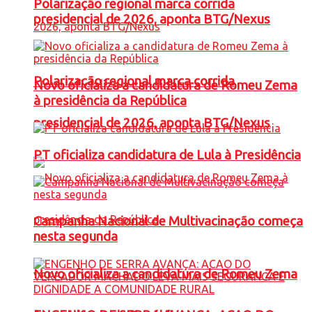
Polarização regional marca corrida
presidencial de 2026, aponta BTG/Nexus
Polarização regional marca corrida
Novo oficializa a candidatura de Romeu Zema
à presidência da República
presidencial de 2026, aponta BTG/Nexus
PT oficializa candidatura de Lula à Presidência
Campanha Nacional de Multivacinação começa
nesta segunda
Novo oficializa a candidatura de Romeu Zema