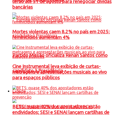
terão até 31 de agosto para renegociar dívidas
bancárias
Mortes violentas caem 8,2% no país em 2025;
feminicídios aumentam 4%
Partido Missão oficializa Renan Santos como
Cine Instrumental leva exibição de curtas-
candidato à Presidência
metragens e apresentações musicais ao vivo
para espaços públicos
Cidade
BETS: quase 40% dos apostadores estão
endividados; SESI e SENAI lançam cartilhas de