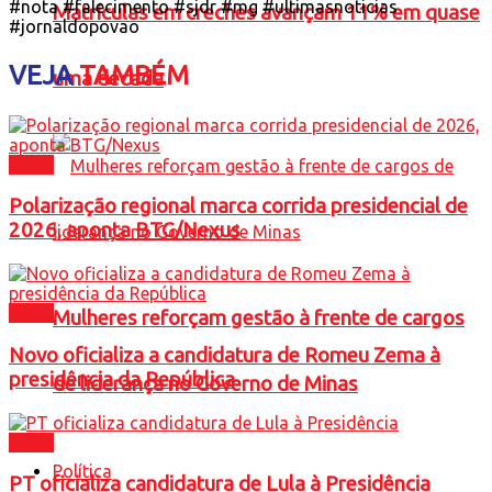
#nota #falecimento #sjdr #mg #ultimasnoticias
Matrículas em creches avançam 11% em quase
#jornaldopovao
VEJA
TAMBÉM
uma década
Brasil
Polarização regional marca corrida presidencial de
2026, aponta BTG/Nexus
Brasil
Mulheres reforçam gestão à frente de cargos
Novo oficializa a candidatura de Romeu Zema à
presidência da República
de liderança no Governo de Minas
Brasil
Política
PT oficializa candidatura de Lula à Presidência