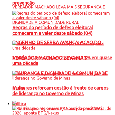
prevenção
Regras do período de defeso eleitoral
comecaram a valer deste sábado (04)
ENGENHO DE SERRA AVANÇA: ACAO DO
Matrículas em creches avançam 11% em quase
VEREADOR MACHADO LEVA MAIS
uma década
SEGURANCA E DIGNIDADE A COMUNIDADE
Mulheres reforçam gestão à frente de cargos
RURAL
de liderança no Governo de Minas
Política