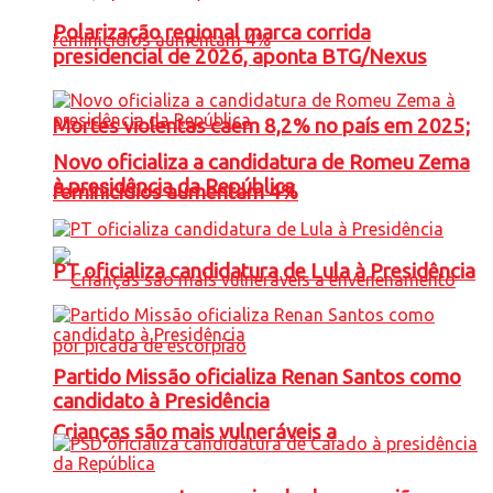
Polarização regional marca corrida
presidencial de 2026, aponta BTG/Nexus
Mortes violentas caem 8,2% no país em 2025;
Novo oficializa a candidatura de Romeu Zema
à presidência da República
feminicídios aumentam 4%
PT oficializa candidatura de Lula à Presidência
Partido Missão oficializa Renan Santos como
candidato à Presidência
Crianças são mais vulneráveis a