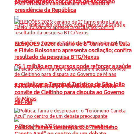
envenenamento por picada de escorpião
PSD oficializa candidatura de Caiado à
presidência da República
ELEIÇÕES 2026: cenário de 2° turno entre Lula
e Flávio Bolsonaro apresenta oscilação; confira
resultado da pesquisa BTG/Nexus
R$ 1 milhão em recursos pode reforçar a saúde
e revitalizar o Terminal Turístico de São João
Falcão confirma pré-candidatura e aceita
convite de Cleitinho para disputa ao Governo
de Minas
del-Rei
Política, fama e despreparo: o “fenômeno
Caneta Azul” no centro de um debate