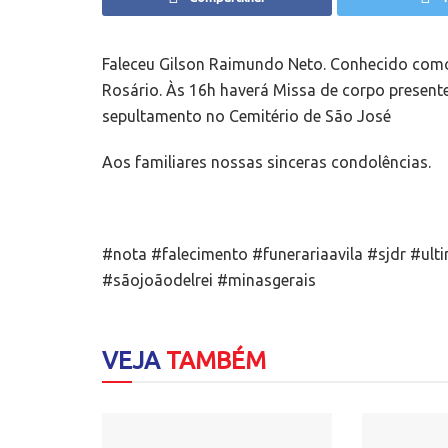
Faleceu Gilson Raimundo Neto. Conhecido como
Rosário. Às 16h haverá Missa de corpo presente
sepultamento no Cemitério de São José
Aos familiares nossas sinceras condolências.
#nota #falecimento #funerariaavila #sjdr #ul
#sãojoãodelrei #minasgerais
VEJA
TAMBÉM