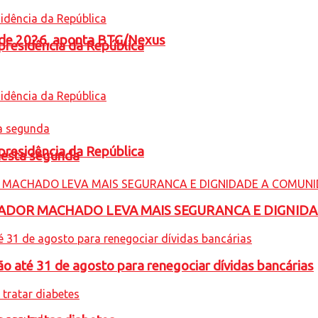
l de 2026, aponta BTG/Nexus
presidência da República
presidência da República
nesta segunda
ADOR MACHADO LEVA MAIS SEGURANCA E DIGNID
o até 31 de agosto para renegociar dívidas bancárias