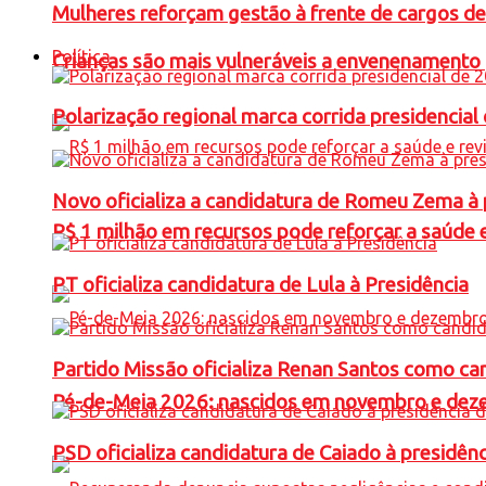
Mulheres reforçam gestão à frente de cargos de
Política
Crianças são mais vulneráveis a envenenamento 
Polarização regional marca corrida presidencia
Novo oficializa a candidatura de Romeu Zema à 
R$ 1 milhão em recursos pode reforçar a saúde e 
PT oficializa candidatura de Lula à Presidência
Partido Missão oficializa Renan Santos como ca
Pé-de-Meia 2026: nascidos em novembro e dez
PSD oficializa candidatura de Caiado à presidên