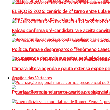
ELEIÇÕES 2026: cenário de 2° turno entre Lula 
APAC Feminina de São João del-Rei divulga not
Falcão confirma pré-candidatura e aceita convit
Política, fama e despreparo: o “fenômeno Cane
Recuperanda denuncia supostas negligências e 
Câmara altera agenda e pauta extensa expõe pri
Campos das Vertentes
Brasil
Polarização regional marca corrida presidencia