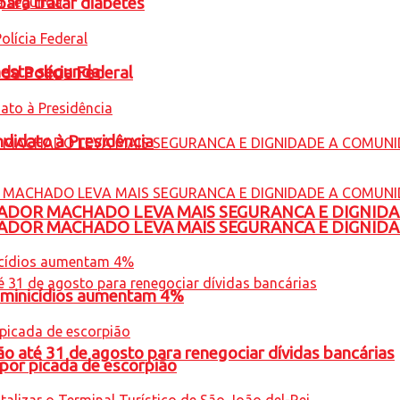
para tratar diabetes
nesta segunda
 da Polícia Federal
ndidato à Presidência
ADOR MACHADO LEVA MAIS SEGURANCA E DIGNID
ADOR MACHADO LEVA MAIS SEGURANCA E DIGNID
feminicídios aumentam 4%
o até 31 de agosto para renegociar dívidas bancárias
por picada de escorpião