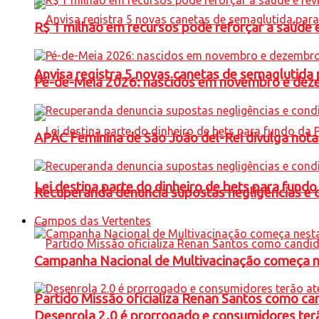
R$ 1 milhão em recursos pode reforçar a saúde e 
Anvisa registra 5 novas canetas de semaglutida 
Pé-de-Meia 2026: nascidos em novembro e dez
APAC Feminina de São João del-Rei divulga not
Lei destina parte do dinheiro de bets para fundo
Recuperanda denuncia supostas negligências e 
Campos das Vertentes
Campanha Nacional de Multivacinação começa 
Partido Missão oficializa Renan Santos como ca
Desenrola 2.0 é prorrogado e consumidores terã