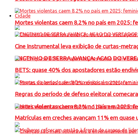
Cidade
Mortes violentas caem 8,2% no país em 2025; 
Cine Instrumental leva exibição de curtas-metra
ENGENHO DE SERRA AVANÇA: ACAO DO VERE
BETS: quase 40% dos apostadores estão endivid
Regras do período de defeso eleitoral comecara
Mortes violentas caem 8,2% no país em 2025; 
Matrículas em creches avançam 11% em quase