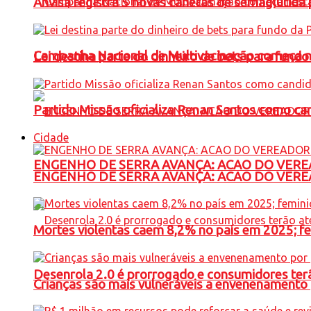
Anvisa registra 5 novas canetas de semaglutida 
Campanha Nacional de Multivacinação começa 
Lei destina parte do dinheiro de bets para fundo
Partido Missão oficializa Renan Santos como ca
Cidade
ENGENHO DE SERRA AVANÇA: ACAO DO VERE
ENGENHO DE SERRA AVANÇA: ACAO DO VERE
Mortes violentas caem 8,2% no país em 2025; 
Desenrola 2.0 é prorrogado e consumidores terã
Crianças são mais vulneráveis a envenenamento 