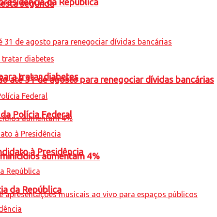
presidência da República
nesta segunda
para tratar diabetes
o até 31 de agosto para renegociar dívidas bancárias
 da Polícia Federal
ndidato à Presidência
feminicídios aumentam 4%
cia da República