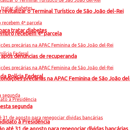
revitalizar o Terminal Turístico de São João del-Rei
para tratar diabetes
embro recebem 4ª parcela
a após denúncias de recuperanda
 da Polícia Federal
condições precárias na APAC Feminina de São João del
nesta segunda
ndidato à Presidência
o até 31 de agosto para renegociar dívidas bancárias