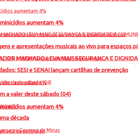
feminicídios aumentam 4%
gens e apresentações musicais ao vivo para espaços p
ADOR MACHADO LEVA MAIS SEGURANCA E DIGNID
ados; SESI e SENAI lançam cartilhas de prevenção
m a valer deste sábado (04)
feminicídios aumentam 4%
 uma década