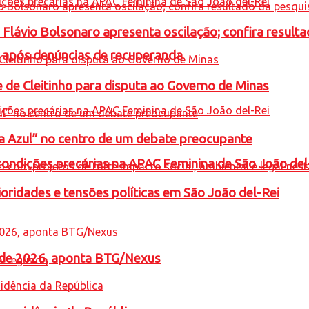
e Flávio Bolsonaro apresenta oscilação; confira resul
a após denúncias de recuperanda
e de Cleitinho para disputa ao Governo de Minas
ta Azul” no centro de um debate preocupante
condições precárias na APAC Feminina de São João del
oridades e tensões políticas em São João del-Rei
l de 2026, aponta BTG/Nexus