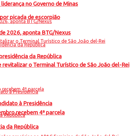
 liderança no Governo de Minas
por picada de escorpião
l de 2026, aponta BTG/Nexus
presidência da República
revitalizar o Terminal Turístico de São João del-Rei
ndidato à Presidência
embro recebem 4ª parcela
cia da República