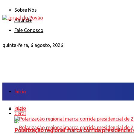
Sobre Nós
Anuncie
Fale Conosco
quinta-feira, 6 agosto, 2026
Início
Início
Geral
Geral
Polarização regional marca corrida presidencia