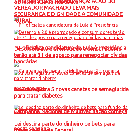
ENGENHO DE SERRA AVANÇA: ACAO DO
à presidência da República
VEREADOR MACHADO LEVA MAIS
SEGURANCA E DIGNIDADE A COMUNIDADE
RURAL
PT oficializa candidatura de Lula à Presidência
Desenrola 2.0 é prorrogado e consumidores
terão até 31 de agosto para renegociar dívidas
bancárias
Anvisa registra 5 novas canetas de semaglutida
para tratar diabetes
Campanha Nacional de Multivacinação começa
Lei destina parte do dinheiro de bets para
nesta segunda
fundo da Polícia Federal