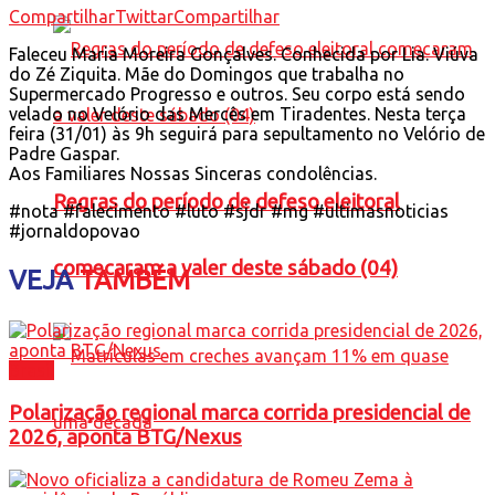
Compartilhar
Twittar
Compartilhar
Faleceu Maria Moreira Gonçalves. Conhecida por Lia. Viúva
do Zé Ziquita. Mãe do Domingos que trabalha no
Supermercado Progresso e outros. Seu corpo está sendo
velado no Velório das Mercês em Tiradentes. Nesta terça
feira (31/01) às 9h seguirá para sepultamento no Velório de
Padre Gaspar.
Aos Familiares Nossas Sinceras condolências.
Regras do período de defeso eleitoral
#nota #falecimento #luto #sjdr #mg #ultimasnoticias
#jornaldopovao
comecaram a valer deste sábado (04)
VEJA
TAMBÉM
Brasil
Polarização regional marca corrida presidencial de
2026, aponta BTG/Nexus