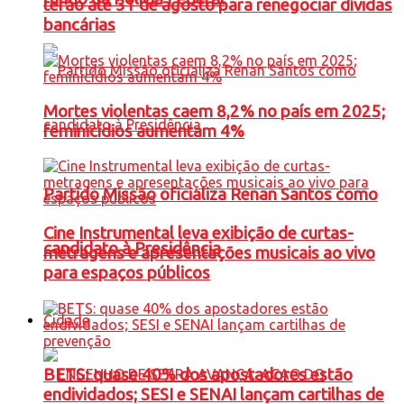
terão até 31 de agosto para renegociar dívidas
bancárias
Mortes violentas caem 8,2% no país em 2025;
feminicídios aumentam 4%
Partido Missão oficializa Renan Santos como
Cine Instrumental leva exibição de curtas-
candidato à Presidência
metragens e apresentações musicais ao vivo
para espaços públicos
Cidade
BETS: quase 40% dos apostadores estão
endividados; SESI e SENAI lançam cartilhas de