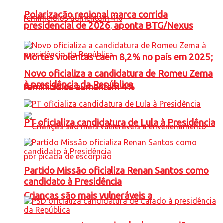
Polarização regional marca corrida
presidencial de 2026, aponta BTG/Nexus
Mortes violentas caem 8,2% no país em 2025;
Novo oficializa a candidatura de Romeu Zema
à presidência da República
feminicídios aumentam 4%
PT oficializa candidatura de Lula à Presidência
Partido Missão oficializa Renan Santos como
candidato à Presidência
Crianças são mais vulneráveis a