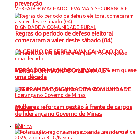
prevenção
Regras do período de defeso eleitoral
comecaram a valer deste sábado (04)
ENGENHO DE SERRA AVANÇA: ACAO DO
Matrículas em creches avançam 11% em quase
VEREADOR MACHADO LEVA MAIS
uma década
SEGURANCA E DIGNIDADE A COMUNIDADE
Mulheres reforçam gestão à frente de cargos
RURAL
de liderança no Governo de Minas
Política