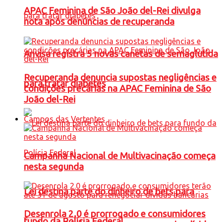
APAC Feminina de São João del-Rei divulga
nota após denúncias de recuperanda
Anvisa registra 5 novas canetas de semaglutida
Recuperanda denuncia supostas negligências e
para tratar diabetes
condições precárias na APAC Feminina de São
João del-Rei
Campos das Vertentes
Campanha Nacional de Multivacinação começa
nesta segunda
Lei destina parte do dinheiro de bets para
Desenrola 2.0 é prorrogado e consumidores
fundo da Polícia Federal