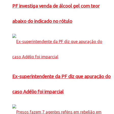
PF investiga venda de álcool gel com teor
abaixo do indicado no rótulo
Ex-superintendente da PF diz que apuração do
caso Adélio foi imparcial