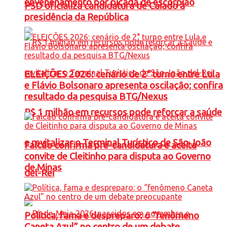
envenenamento por picada de escorpião
PSD oficializa candidatura de Caiado à
presidência da República
ELEIÇÕES 2026: cenário de 2° turno entre Lula
e Flávio Bolsonaro apresenta oscilação; confira
resultado da pesquisa BTG/Nexus
R$ 1 milhão em recursos pode reforçar a saúde
e revitalizar o Terminal Turístico de São João
Falcão confirma pré-candidatura e aceita
convite de Cleitinho para disputa ao Governo
de Minas
del-Rei
Política, fama e despreparo: o “fenômeno
Caneta Azul” no centro de um debate