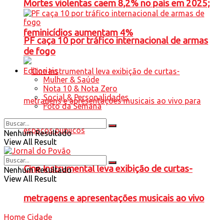
Mortes violentas caem 8,2% no país em 2025;
feminicídios aumentam 4%
PF caça 10 por tráfico internacional de armas
de fogo
Editoriais
Mulher & Saúde
Nota 10 & Nota Zero
Social & Personalidades
Foto da Semana
Nenhum Resultado
View All Result
Cine Instrumental leva exibição de curtas-
Nenhum Resultado
View All Result
metragens e apresentações musicais ao vivo
Home
Cidade