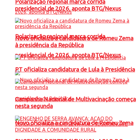
Polarização regional marca corrida
presidencial de 2026, aponta BTG/Nexus
Polarização regional marca corrida
Novo oficializa a candidatura de Romeu Zema
à presidência da República
presidencial de 2026, aponta BTG/Nexus
PT oficializa candidatura de Lula à Presidência
Campanha Nacional de Multivacinação começa
nesta segunda
Novo oficializa a candidatura de Romeu Zema