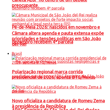
preocupante
Pé-de-Meia 2026: nascidos em novembro e
Câmara altera agenda e pauta extensa expõe
prioridades e tensões políticas em São João
dezembro recebem 4ª parcela
del-Rei
Brasil
Polarização regional marca corrida
presidencial de 2026, aponta BTG/Nexus
Novo oficializa a candidatura de Romeu Zema
à presidência da República