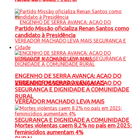
Partido Missão oficializa Renan Santos como
candidato à Presidência
Cidade
ENGENHO DE SERRA AVANÇA: ACAO DO
VEREADOR MACHADO LEVA MAIS
ENGENHO DE SERRA AVANÇA: ACAO DO
SEGURANCA E DIGNIDADE A COMUNIDADE
RURAL
VEREADOR MACHADO LEVA MAIS
SEGURANCA E DIGNIDADE A COMUNIDADE
Mortes violentas caem 8,2% no país em 2025;
feminicídios aumentam 4%