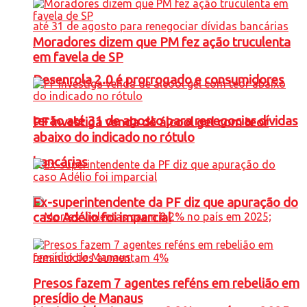
Moradores dizem que PM fez ação truculenta
em favela de SP
Desenrola 2.0 é prorrogado e consumidores
terão até 31 de agosto para renegociar dívidas
PF investiga venda de álcool gel com teor
abaixo do indicado no rótulo
bancárias
Ex-superintendente da PF diz que apuração do
caso Adélio foi imparcial
Presos fazem 7 agentes reféns em rebelião em
presídio de Manaus