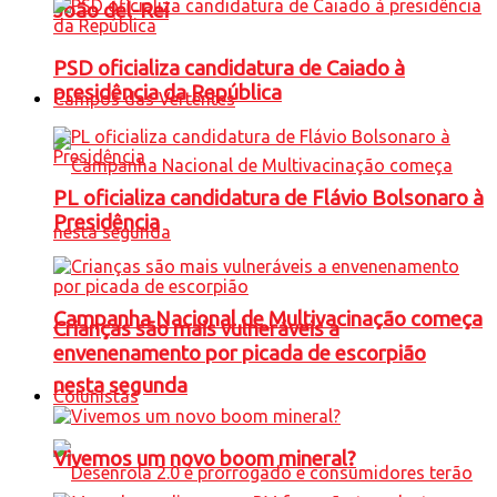
João del-Rei
PSD oficializa candidatura de Caiado à
presidência da República
Campos das Vertentes
PL oficializa candidatura de Flávio Bolsonaro à
Presidência
Campanha Nacional de Multivacinação começa
Crianças são mais vulneráveis a
envenenamento por picada de escorpião
nesta segunda
Colunistas
Vivemos um novo boom mineral?