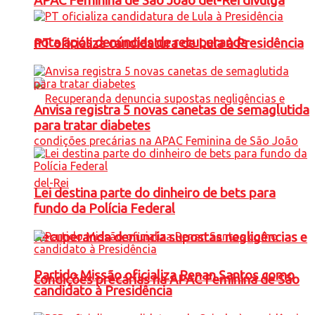
APAC Feminina de São João del-Rei divulga
nota após denúncias de recuperanda
PT oficializa candidatura de Lula à Presidência
Anvisa registra 5 novas canetas de semaglutida
para tratar diabetes
Lei destina parte do dinheiro de bets para
fundo da Polícia Federal
Recuperanda denuncia supostas negligências e
Partido Missão oficializa Renan Santos como
condições precárias na APAC Feminina de São
candidato à Presidência