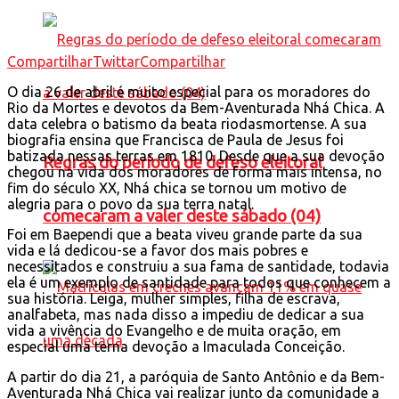
Compartilhar
Twittar
Compartilhar
O dia 26 de abril é muito especial para os moradores do
Rio da Mortes e devotos da Bem-Aventurada Nhá Chica. A
data celebra o batismo da beata riodasmortense. A sua
biografia ensina que Francisca de Paula de Jesus foi
batizada nessas terras em 1810. Desde que a sua devoção
Regras do período de defeso eleitoral
chegou na vida dos moradores de forma mais intensa, no
fim do século XX, Nhá chica se tornou um motivo de
alegria para o povo da sua terra natal.
comecaram a valer deste sábado (04)
Foi em Baependi que a beata viveu grande parte da sua
vida e lá dedicou-se a favor dos mais pobres e
necessitados e construiu a sua fama de santidade, todavia
ela é um exemplo de santidade para todos que conhecem a
sua história. Leiga, mulher simples, filha de escrava,
analfabeta, mas nada disso a impediu de dedicar a sua
vida a vivência do Evangelho e de muita oração, em
especial uma terna devoção a Imaculada Conceição.
A partir do dia 21, a paróquia de Santo Antônio e da Bem-
Aventurada Nhá Chica vai realizar junto da comunidade a