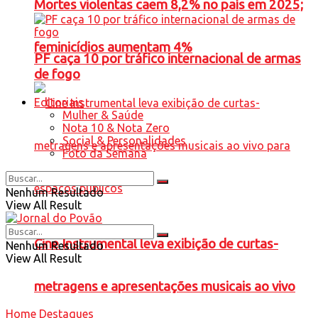
Mortes violentas caem 8,2% no país em 2025;
feminicídios aumentam 4%
PF caça 10 por tráfico internacional de armas
de fogo
Editoriais
Mulher & Saúde
Nota 10 & Nota Zero
Social & Personalidades
Foto da Semana
Nenhum Resultado
View All Result
Cine Instrumental leva exibição de curtas-
Nenhum Resultado
View All Result
metragens e apresentações musicais ao vivo
Home
Destaques