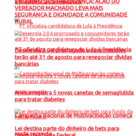
ENGENHO DE SERRA AVANÇA: ACAO DO
à presidência da República
VEREADOR MACHADO LEVA MAIS
SEGURANCA E DIGNIDADE A COMUNIDADE
RURAL
PT oficializa candidatura de Lula à Presidência
Desenrola 2.0 é prorrogado e consumidores
terão até 31 de agosto para renegociar dívidas
bancárias
Anvisa registra 5 novas canetas de semaglutida
para tratar diabetes
Campanha Nacional de Multivacinação começa
Lei destina parte do dinheiro de bets para
nesta segunda
fundo da Polícia Federal