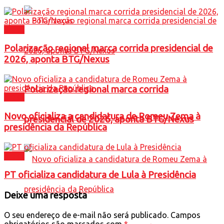
Brasil
Polarização regional marca corrida presidencial de
2026, aponta BTG/Nexus
Polarização regional marca corrida
Brasil
Novo oficializa a candidatura de Romeu Zema à
presidencial de 2026, aponta BTG/Nexus
presidência da República
Brasil
PT oficializa candidatura de Lula à Presidência
Deixe uma resposta
O seu endereço de e-mail não será publicado.
Campos
obrigatórios são marcados com
*