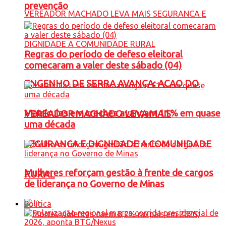
prevenção
Regras do período de defeso eleitoral
comecaram a valer deste sábado (04)
ENGENHO DE SERRA AVANÇA: ACAO DO
Matrículas em creches avançam 11% em quase
VEREADOR MACHADO LEVA MAIS
uma década
SEGURANCA E DIGNIDADE A COMUNIDADE
Mulheres reforçam gestão à frente de cargos
RURAL
de liderança no Governo de Minas
Política