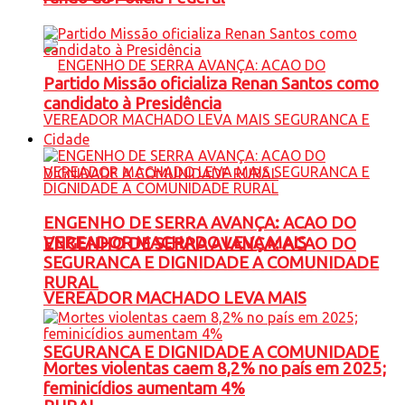
Partido Missão oficializa Renan Santos como
candidato à Presidência
Cidade
ENGENHO DE SERRA AVANÇA: ACAO DO
VEREADOR MACHADO LEVA MAIS
ENGENHO DE SERRA AVANÇA: ACAO DO
SEGURANCA E DIGNIDADE A COMUNIDADE
RURAL
VEREADOR MACHADO LEVA MAIS
SEGURANCA E DIGNIDADE A COMUNIDADE
Mortes violentas caem 8,2% no país em 2025;
feminicídios aumentam 4%