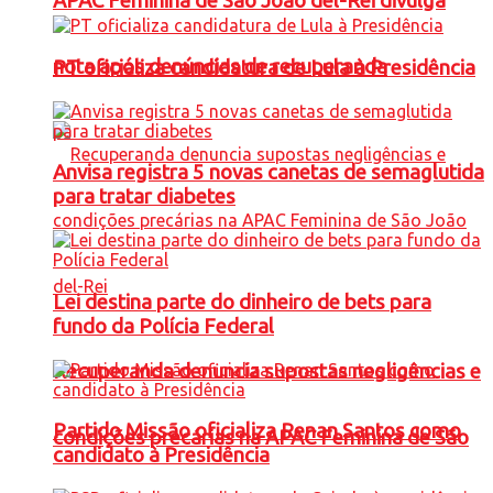
APAC Feminina de São João del-Rei divulga
nota após denúncias de recuperanda
PT oficializa candidatura de Lula à Presidência
Anvisa registra 5 novas canetas de semaglutida
para tratar diabetes
Lei destina parte do dinheiro de bets para
fundo da Polícia Federal
Recuperanda denuncia supostas negligências e
Partido Missão oficializa Renan Santos como
condições precárias na APAC Feminina de São
candidato à Presidência