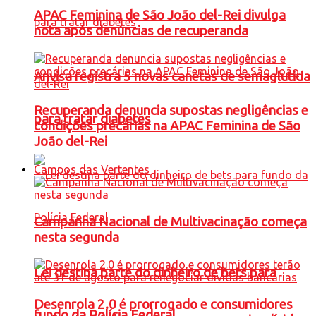
APAC Feminina de São João del-Rei divulga
nota após denúncias de recuperanda
Anvisa registra 5 novas canetas de semaglutida
Recuperanda denuncia supostas negligências e
para tratar diabetes
condições precárias na APAC Feminina de São
João del-Rei
Campos das Vertentes
Campanha Nacional de Multivacinação começa
nesta segunda
Lei destina parte do dinheiro de bets para
Desenrola 2.0 é prorrogado e consumidores
fundo da Polícia Federal