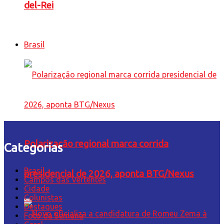
del-Rei
Brasil
Polarização regional marca corrida
Categorias
Brasil
presidencial de 2026, aponta BTG/Nexus
Campos das Vertentes
Cidade
Colunistas
Destaques
Foto da Semana