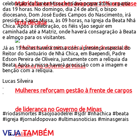
Matrículas em creches avançam 11% em quase
celebração da Santa Missa e tríduo preparatório a partir
das 19 horas. No domingo, dia 24 de abril, o bispo
diocesano, Dom José Eudes Campos do Nascimento, irá
presidir a Santa Missa, às 09 horas, na Igreja da Beata Nhá
uma década
Chica. Após a celebração, os fiéis v]ao seguir em
caminhada até a Matriz, onde haverá consagração à Beata
e almoço para os visitantes.
Já as 19 horas haverá missa com a presença especial do
Reitor do Santuário de Nhá Chica, em Baependi, Padre
Edson Pereira de Oliveira, juntamente com a relíquia da
Beata. Após a missa haverá procissão com a imagem e
benção com a relíquia.
Lucas Silveira
.
Mulheres reforçam gestão à frente de cargos
.
de liderança no Governo de Minas
#riodasmortes #saojoaodelrei #sjdr #nhachica #beata
#igreja #jornaldopovao #ultimasnoticias #minasgerais
VEJA
TAMBÉM
Política