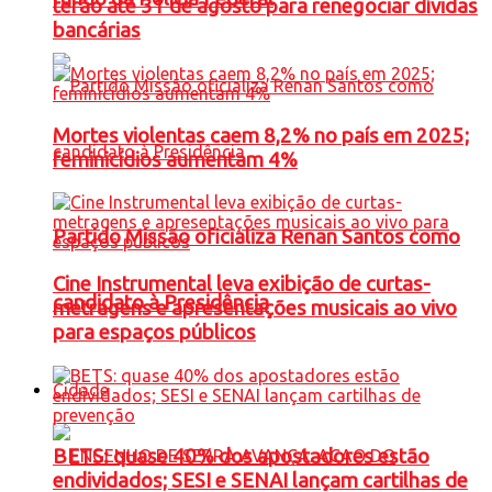
terão até 31 de agosto para renegociar dívidas
bancárias
Mortes violentas caem 8,2% no país em 2025;
feminicídios aumentam 4%
Partido Missão oficializa Renan Santos como
Cine Instrumental leva exibição de curtas-
candidato à Presidência
metragens e apresentações musicais ao vivo
para espaços públicos
Cidade
BETS: quase 40% dos apostadores estão
endividados; SESI e SENAI lançam cartilhas de