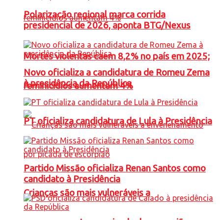
Polarização regional marca corrida
presidencial de 2026, aponta BTG/Nexus
Mortes violentas caem 8,2% no país em 2025;
Novo oficializa a candidatura de Romeu Zema
à presidência da República
feminicídios aumentam 4%
PT oficializa candidatura de Lula à Presidência
Partido Missão oficializa Renan Santos como
candidato à Presidência
Crianças são mais vulneráveis a