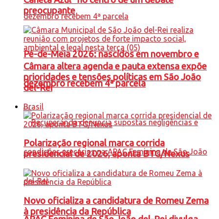
preocupante
Pé-de-Meia 2026: nascidos em novembro e
Câmara altera agenda e pauta extensa expõe
prioridades e tensões políticas em São João
dezembro recebem 4ª parcela
del-Rei
Brasil
Polarização regional marca corrida
presidencial de 2026, aponta BTG/Nexus
Novo oficializa a candidatura de Romeu Zema
à presidência da República