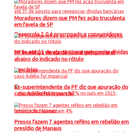
Moradores dizem que PM fez ação truculenta
em favela de SP
Desenrola 2.0 é prorrogado e consumidores
terão até 31 de agosto para renegociar dívidas
PF investiga venda de álcool gel com teor
abaixo do indicado no rótulo
bancárias
Ex-superintendente da PF diz que apuração do
caso Adélio foi imparcial
Presos fazem 7 agentes reféns em rebelião em
presídio de Manaus