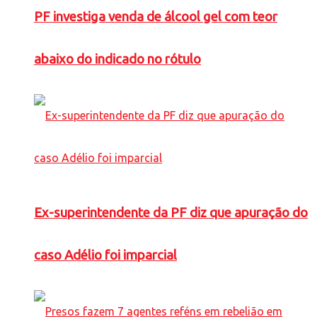
PF investiga venda de álcool gel com teor
abaixo do indicado no rótulo
Ex-superintendente da PF diz que apuração do
caso Adélio foi imparcial