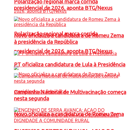
Polarização regional marca corrida
presidencial de 2026, aponta BTG/Nexus
Polarização regional marca corrida
Novo oficializa a candidatura de Romeu Zema
à presidência da República
presidencial de 2026, aponta BTG/Nexus
PT oficializa candidatura de Lula à Presidência
Campanha Nacional de Multivacinação começa
nesta segunda
Novo oficializa a candidatura de Romeu Zema