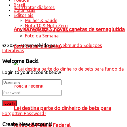
Brasil
Colunistas
Editoriais
Mulher & Saúde
Nota 10 & Nota Zero
Anvisa registra 5 novas canetas de semaglutida
Social & Personalidades
Foto da Semana
© 2021 - Desenvolvido por
Webmundo Soluções
para tratar diabetes
Interativas
Welcome Back!
Login to your account below
Lei destina parte do dinheiro de bets para
Forgotten Password?
Create New Account!
fundo da Polícia Federal