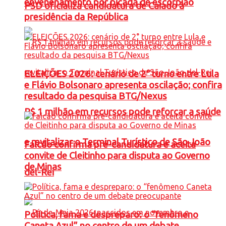
envenenamento por picada de escorpião
PSD oficializa candidatura de Caiado à
presidência da República
ELEIÇÕES 2026: cenário de 2° turno entre Lula
e Flávio Bolsonaro apresenta oscilação; confira
resultado da pesquisa BTG/Nexus
R$ 1 milhão em recursos pode reforçar a saúde
e revitalizar o Terminal Turístico de São João
Falcão confirma pré-candidatura e aceita
convite de Cleitinho para disputa ao Governo
de Minas
del-Rei
Política, fama e despreparo: o “fenômeno
Caneta Azul” no centro de um debate