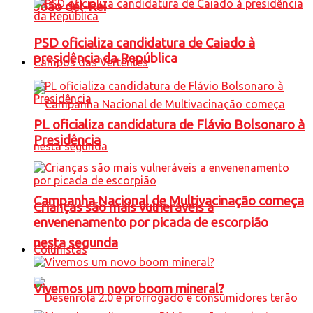
João del-Rei
PSD oficializa candidatura de Caiado à
presidência da República
Campos das Vertentes
PL oficializa candidatura de Flávio Bolsonaro à
Presidência
Campanha Nacional de Multivacinação começa
Crianças são mais vulneráveis a
envenenamento por picada de escorpião
nesta segunda
Colunistas
Vivemos um novo boom mineral?