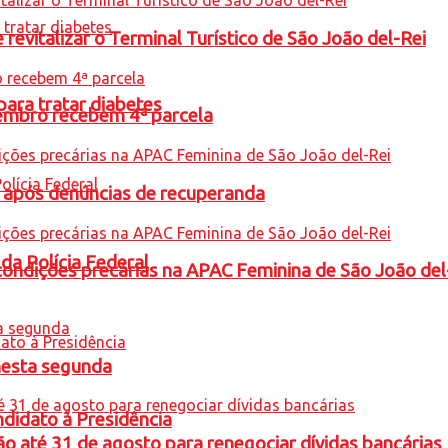
revitalizar o Terminal Turístico de São João del-Rei
para tratar diabetes
embro recebem 4ª parcela
a após denúncias de recuperanda
 da Polícia Federal
condições precárias na APAC Feminina de São João del
nesta segunda
ndidato à Presidência
o até 31 de agosto para renegociar dívidas bancárias