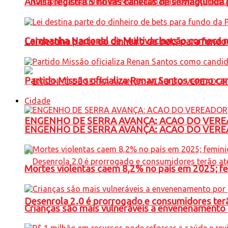
Anvisa registra 5 novas canetas de semaglutida 
Campanha Nacional de Multivacinação começa 
Lei destina parte do dinheiro de bets para fundo
Partido Missão oficializa Renan Santos como ca
Cidade
ENGENHO DE SERRA AVANÇA: ACAO DO VERE
ENGENHO DE SERRA AVANÇA: ACAO DO VERE
Mortes violentas caem 8,2% no país em 2025; 
Desenrola 2.0 é prorrogado e consumidores terã
Crianças são mais vulneráveis a envenenamento 