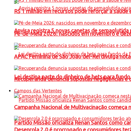
R$ 1 milhão em recursos pode reforçar a saúde e 
Anvisa registra 5 novas canetas de semaglutida 
Pé-de-Meia 2026: nascidos em novembro e dez
APAC Feminina de São João del-Rei divulga not
Lei destina parte do dinheiro de bets para fundo
Recuperanda denuncia supostas negligências e 
Campos das Vertentes
Campanha Nacional de Multivacinação começa 
Partido Missão oficializa Renan Santos como ca
Desenrola 2.0 é prorrogado e consumidores terã