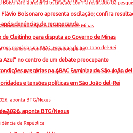
e Flávio Bolsonaro apresenta oscilação; confira resul
a após denúncias de recuperanda
e de Cleitinho para disputa ao Governo de Minas
ta Azul” no centro de um debate preocupante
condições precárias na APAC Feminina de São João del
oridades e tensões políticas em São João del-Rei
l de 2026, aponta BTG/Nexus