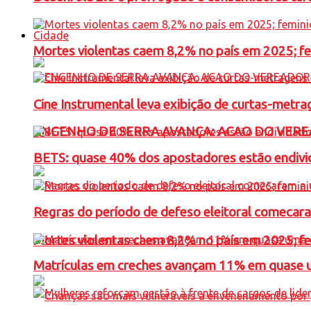
Cidade
Mortes violentas caem 8,2% no país em 2025; 
Cine Instrumental leva exibição de curtas-metra
ENGENHO DE SERRA AVANÇA: ACAO DO VERE
BETS: quase 40% dos apostadores estão endivid
Regras do período de defeso eleitoral comecara
Mortes violentas caem 8,2% no país em 2025; 
Matrículas em creches avançam 11% em quase