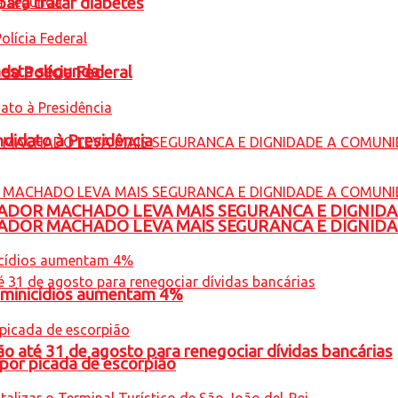
para tratar diabetes
nesta segunda
 da Polícia Federal
ndidato à Presidência
ADOR MACHADO LEVA MAIS SEGURANCA E DIGNID
ADOR MACHADO LEVA MAIS SEGURANCA E DIGNID
feminicídios aumentam 4%
o até 31 de agosto para renegociar dívidas bancárias
por picada de escorpião