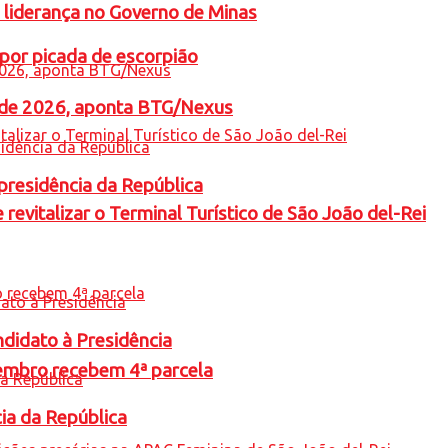
 liderança no Governo de Minas
por picada de escorpião
l de 2026, aponta BTG/Nexus
presidência da República
revitalizar o Terminal Turístico de São João del-Rei
ndidato à Presidência
embro recebem 4ª parcela
cia da República