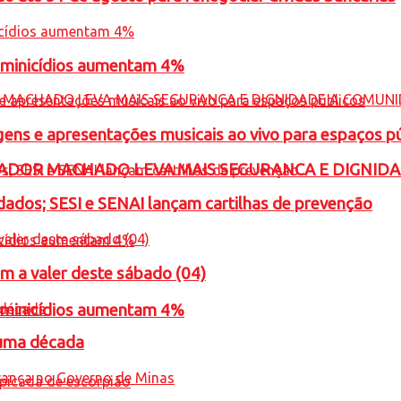
feminicídios aumentam 4%
gens e apresentações musicais ao vivo para espaços p
ADOR MACHADO LEVA MAIS SEGURANCA E DIGNID
ados; SESI e SENAI lançam cartilhas de prevenção
m a valer deste sábado (04)
feminicídios aumentam 4%
 uma década