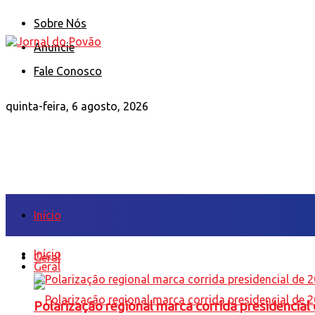
Sobre Nós
Anuncie
Fale Conosco
quinta-feira, 6 agosto, 2026
Início
Início
Geral
Geral
Polarização regional marca corrida presidencia