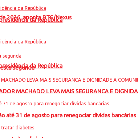
l de 2026, aponta BTG/Nexus
presidência da República
presidência da República
nesta segunda
ADOR MACHADO LEVA MAIS SEGURANCA E DIGNID
o até 31 de agosto para renegociar dívidas bancárias