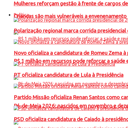
Mulheres reforçam gestão à frente de cargos de
Política
Crianças são mais vulneráveis a envenenamento 
Polarização regional marca corrida presidencia
Novo oficializa a candidatura de Romeu Zema à 
R$ 1 milhão em recursos pode reforçar a saúde e 
PT oficializa candidatura de Lula à Presidência
Partido Missão oficializa Renan Santos como ca
Pé-de-Meia 2026: nascidos em novembro e dez
PSD oficializa candidatura de Caiado à presidên