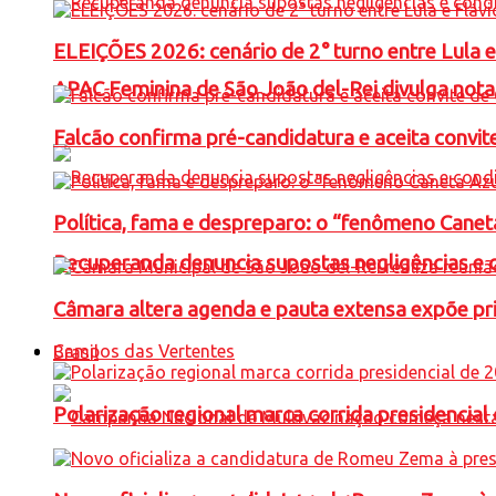
ELEIÇÕES 2026: cenário de 2° turno entre Lula 
APAC Feminina de São João del-Rei divulga not
Falcão confirma pré-candidatura e aceita convit
Política, fama e despreparo: o “fenômeno Cane
Recuperanda denuncia supostas negligências e 
Câmara altera agenda e pauta extensa expõe pri
Campos das Vertentes
Brasil
Polarização regional marca corrida presidencia