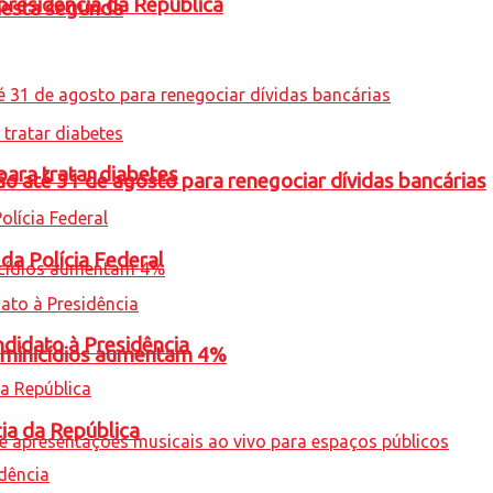
presidência da República
nesta segunda
para tratar diabetes
o até 31 de agosto para renegociar dívidas bancárias
 da Polícia Federal
ndidato à Presidência
feminicídios aumentam 4%
cia da República