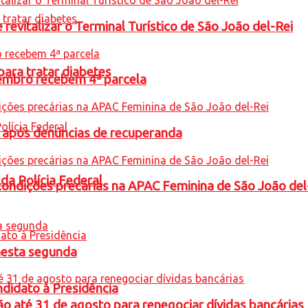
revitalizar o Terminal Turístico de São João del-Rei
para tratar diabetes
embro recebem 4ª parcela
a após denúncias de recuperanda
 da Polícia Federal
condições precárias na APAC Feminina de São João del
nesta segunda
ndidato à Presidência
o até 31 de agosto para renegociar dívidas bancárias