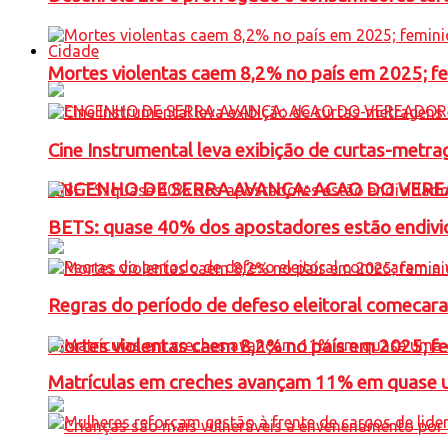
Cidade
Mortes violentas caem 8,2% no país em 2025; 
Cine Instrumental leva exibição de curtas-metra
ENGENHO DE SERRA AVANÇA: ACAO DO VERE
BETS: quase 40% dos apostadores estão endivid
Regras do período de defeso eleitoral comecara
Mortes violentas caem 8,2% no país em 2025; 
Matrículas em creches avançam 11% em quase