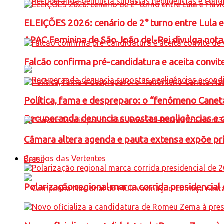
ELEIÇÕES 2026: cenário de 2° turno entre Lula 
APAC Feminina de São João del-Rei divulga not
Falcão confirma pré-candidatura e aceita convit
Política, fama e despreparo: o “fenômeno Cane
Recuperanda denuncia supostas negligências e 
Câmara altera agenda e pauta extensa expõe pri
Campos das Vertentes
Brasil
Polarização regional marca corrida presidencia