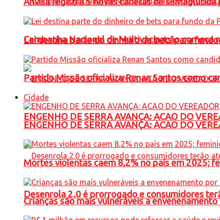
Anvisa registra 5 novas canetas de semaglutida 
Campanha Nacional de Multivacinação começa 
Lei destina parte do dinheiro de bets para fundo
Partido Missão oficializa Renan Santos como ca
Cidade
ENGENHO DE SERRA AVANÇA: ACAO DO VERE
ENGENHO DE SERRA AVANÇA: ACAO DO VERE
Mortes violentas caem 8,2% no país em 2025; 
Desenrola 2.0 é prorrogado e consumidores terã
Crianças são mais vulneráveis a envenenamento 