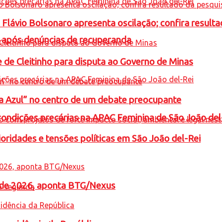
e Flávio Bolsonaro apresenta oscilação; confira resul
a após denúncias de recuperanda
e de Cleitinho para disputa ao Governo de Minas
ta Azul” no centro de um debate preocupante
condições precárias na APAC Feminina de São João del
oridades e tensões políticas em São João del-Rei
l de 2026, aponta BTG/Nexus