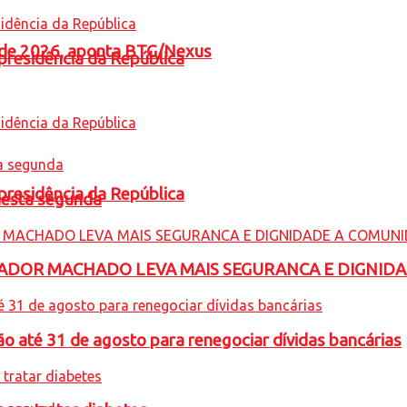
l de 2026, aponta BTG/Nexus
presidência da República
presidência da República
nesta segunda
ADOR MACHADO LEVA MAIS SEGURANCA E DIGNID
o até 31 de agosto para renegociar dívidas bancárias