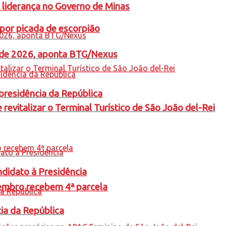
 liderança no Governo de Minas
por picada de escorpião
l de 2026, aponta BTG/Nexus
presidência da República
revitalizar o Terminal Turístico de São João del-Rei
ndidato à Presidência
embro recebem 4ª parcela
cia da República