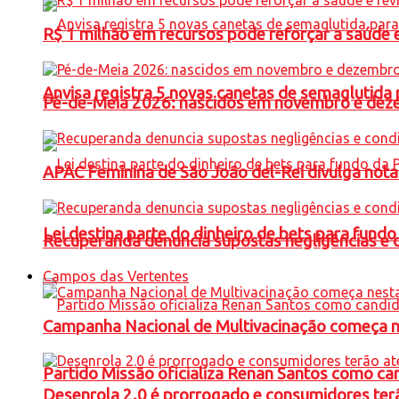
R$ 1 milhão em recursos pode reforçar a saúde e 
Anvisa registra 5 novas canetas de semaglutida 
Pé-de-Meia 2026: nascidos em novembro e dez
APAC Feminina de São João del-Rei divulga not
Lei destina parte do dinheiro de bets para fundo
Recuperanda denuncia supostas negligências e 
Campos das Vertentes
Campanha Nacional de Multivacinação começa 
Partido Missão oficializa Renan Santos como ca
Desenrola 2.0 é prorrogado e consumidores terã