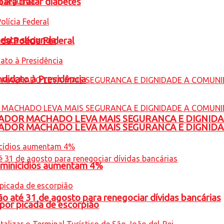
para tratar diabetes
nesta segunda
 da Polícia Federal
ndidato à Presidência
ADOR MACHADO LEVA MAIS SEGURANCA E DIGNID
ADOR MACHADO LEVA MAIS SEGURANCA E DIGNID
feminicídios aumentam 4%
o até 31 de agosto para renegociar dívidas bancárias
por picada de escorpião