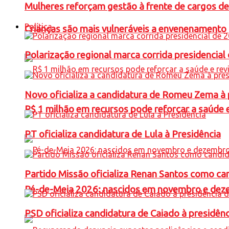
Mulheres reforçam gestão à frente de cargos de
Política
Crianças são mais vulneráveis a envenenamento 
Polarização regional marca corrida presidencia
Novo oficializa a candidatura de Romeu Zema à 
R$ 1 milhão em recursos pode reforçar a saúde e 
PT oficializa candidatura de Lula à Presidência
Partido Missão oficializa Renan Santos como ca
Pé-de-Meia 2026: nascidos em novembro e dez
PSD oficializa candidatura de Caiado à presidên