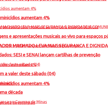
feminicídios aumentam 4%
gens e apresentações musicais ao vivo para espaços p
ADOR MACHADO LEVA MAIS SEGURANCA E DIGNID
ados; SESI e SENAI lançam cartilhas de prevenção
m a valer deste sábado (04)
feminicídios aumentam 4%
 uma década