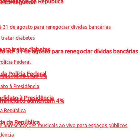
presidência da República
nesta segunda
para tratar diabetes
o até 31 de agosto para renegociar dívidas bancárias
 da Polícia Federal
ndidato à Presidência
feminicídios aumentam 4%
cia da República