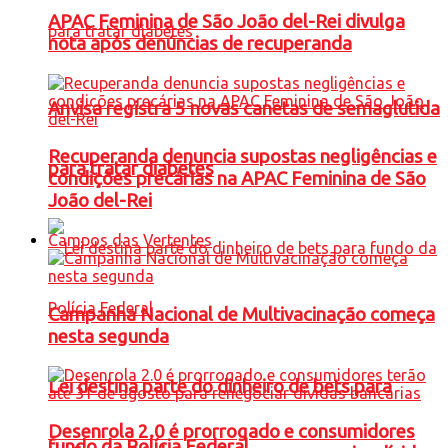
APAC Feminina de São João del-Rei divulga
nota após denúncias de recuperanda
Anvisa registra 5 novas canetas de semaglutida
Recuperanda denuncia supostas negligências e
para tratar diabetes
condições precárias na APAC Feminina de São
João del-Rei
Campos das Vertentes
Campanha Nacional de Multivacinação começa
nesta segunda
Lei destina parte do dinheiro de bets para
Desenrola 2.0 é prorrogado e consumidores
fundo da Polícia Federal