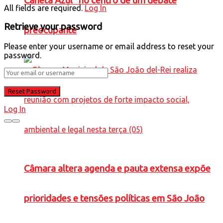
Caneta Azul” no centro de um debate
All fields are required.
Log In
Retrieve your password
preocupante
Please enter your username or email address to reset your
password.
Log In
Câmara altera agenda e pauta extensa expõe
prioridades e tensões políticas em São João