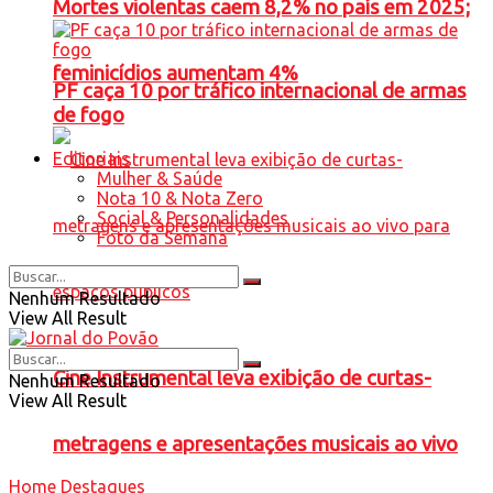
Mortes violentas caem 8,2% no país em 2025;
feminicídios aumentam 4%
PF caça 10 por tráfico internacional de armas
de fogo
Editoriais
Mulher & Saúde
Nota 10 & Nota Zero
Social & Personalidades
Foto da Semana
Nenhum Resultado
View All Result
Cine Instrumental leva exibição de curtas-
Nenhum Resultado
View All Result
metragens e apresentações musicais ao vivo
Home
Destaques