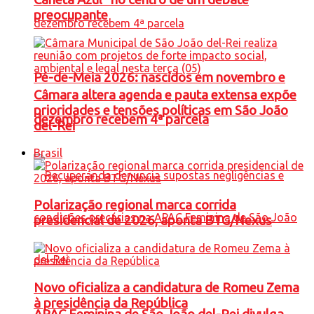
preocupante
Pé-de-Meia 2026: nascidos em novembro e
Câmara altera agenda e pauta extensa expõe
prioridades e tensões políticas em São João
dezembro recebem 4ª parcela
del-Rei
Brasil
Polarização regional marca corrida
presidencial de 2026, aponta BTG/Nexus
Novo oficializa a candidatura de Romeu Zema
à presidência da República