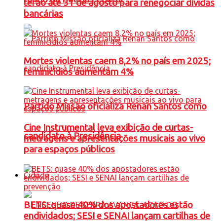
terão até 31 de agosto para renegociar dívidas
bancárias
Mortes violentas caem 8,2% no país em 2025;
feminicídios aumentam 4%
Partido Missão oficializa Renan Santos como
Cine Instrumental leva exibição de curtas-
candidato à Presidência
metragens e apresentações musicais ao vivo
para espaços públicos
Cidade
BETS: quase 40% dos apostadores estão
endividados; SESI e SENAI lançam cartilhas de