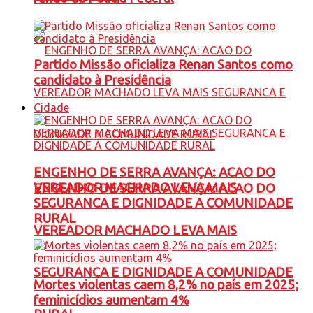
Partido Missão oficializa Renan Santos como
candidato à Presidência
Cidade
ENGENHO DE SERRA AVANÇA: ACAO DO
VEREADOR MACHADO LEVA MAIS
ENGENHO DE SERRA AVANÇA: ACAO DO
SEGURANCA E DIGNIDADE A COMUNIDADE
RURAL
VEREADOR MACHADO LEVA MAIS
SEGURANCA E DIGNIDADE A COMUNIDADE
Mortes violentas caem 8,2% no país em 2025;
feminicídios aumentam 4%