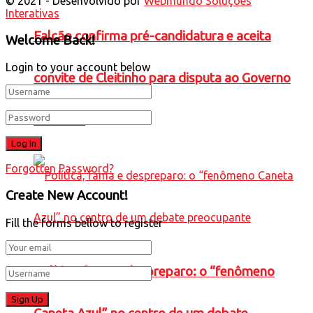
© 2021 - Desenvolvido por
Webmundo Soluções
Interativas
Falcão confirma pré-candidatura e aceita
Welcome Back!
Login to your account below
convite de Cleitinho para disputa ao Governo
de Minas
Forgotten Password?
Create New Account!
Fill the forms bellow to register
Política, fama e despreparo: o “fenômeno