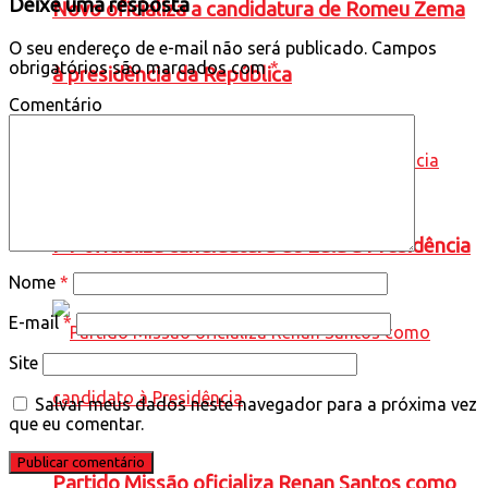
Deixe uma resposta
Novo oficializa a candidatura de Romeu Zema
O seu endereço de e-mail não será publicado.
Campos
obrigatórios são marcados com
*
à presidência da República
Comentário
PT oficializa candidatura de Lula à Presidência
Nome
*
E-mail
*
Site
Salvar meus dados neste navegador para a próxima vez
que eu comentar.
Partido Missão oficializa Renan Santos como