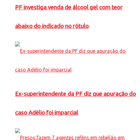
PF investiga venda de álcool gel com teor
abaixo do indicado no rótulo
Ex-superintendente da PF diz que apuração do
caso Adélio foi imparcial