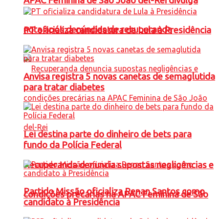
APAC Feminina de São João del-Rei divulga
nota após denúncias de recuperanda
PT oficializa candidatura de Lula à Presidência
Anvisa registra 5 novas canetas de semaglutida
para tratar diabetes
Lei destina parte do dinheiro de bets para
fundo da Polícia Federal
Recuperanda denuncia supostas negligências e
Partido Missão oficializa Renan Santos como
condições precárias na APAC Feminina de São
candidato à Presidência