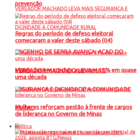
prevenção
Regras do período de defeso eleitoral
comecaram a valer deste sábado (04)
ENGENHO DE SERRA AVANÇA: ACAO DO
Matrículas em creches avançam 11% em quase
VEREADOR MACHADO LEVA MAIS
uma década
SEGURANCA E DIGNIDADE A COMUNIDADE
Mulheres reforçam gestão à frente de cargos
RURAL
de liderança no Governo de Minas
Política