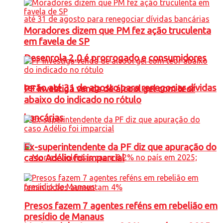
Moradores dizem que PM fez ação truculenta
em favela de SP
Desenrola 2.0 é prorrogado e consumidores
terão até 31 de agosto para renegociar dívidas
PF investiga venda de álcool gel com teor
abaixo do indicado no rótulo
bancárias
Ex-superintendente da PF diz que apuração do
caso Adélio foi imparcial
Presos fazem 7 agentes reféns em rebelião em
presídio de Manaus