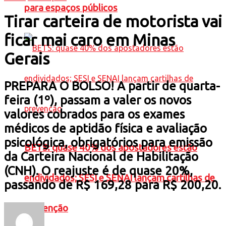
para espaços públicos
Tirar carteira de motorista vai
ficar mai caro em Minas
Gerais
PREPARA O BOLSO! A partir de quarta-
feira (1º), passam a valer os novos
valores cobrados para os exames
médicos de aptidão física e avaliação
psicológica, obrigatórios para emissão
BETS: quase 40% dos apostadores estão
da Carteira Nacional de Habilitação
(CNH). O reajuste é de quase 20%,
endividados; SESI e SENAI lançam cartilhas de
passando de R$ 169,28 para R$ 200,20.
prevenção