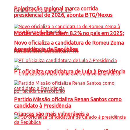
Polarização regional marca corrida
presidencial de 2026, aponta BTG/Nexus
Mortes violentas caem 8,2% no país em 2025;
Novo oficializa a candidatura de Romeu Zema
à presidência da República
feminicídios aumentam 4%
PT oficializa candidatura de Lula à Presidência
Partido Missão oficializa Renan Santos como
candidato à Presidência
Crianças são mais vulneráveis a