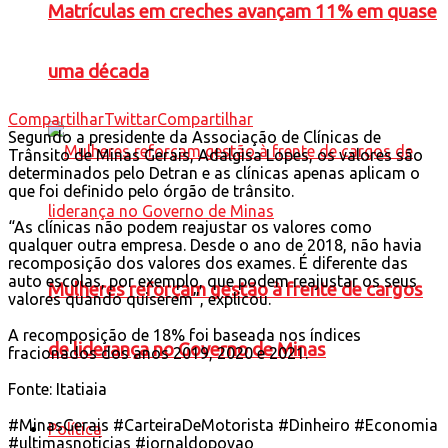
Matrículas em creches avançam 11% em quase
uma década
Compartilhar
Twittar
Compartilhar
Segundo a presidente da Associação de Clínicas de
Trânsito de Minas Gerais, Adalgisa Lopes, os valores são
determinados pelo Detran e as clínicas apenas aplicam o
que foi definido pelo órgão de trânsito.
“As clínicas não podem reajustar os valores como
qualquer outra empresa. Desde o ano de 2018, não havia
recomposição dos valores dos exames. É diferente das
auto escolas, por exemplo, que podem reajustar os seus
Mulheres reforçam gestão à frente de cargos
valores quando quiserem”, explicou.
A recomposição de 18% foi baseada nos índices
de liderança no Governo de Minas
fracionados dos anos 2019, 2020 e 2021.
Fonte: Itatiaia
#MinasGerais
#CarteiraDeMotorista
#Dinheiro
#Economia
Política
#ultimasnoticias
#jornaldopovao