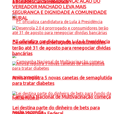
ENGENHO DE SERRA AVANÇA: ACAO DO
à presidência da República
VEREADOR MACHADO LEVA MAIS
SEGURANCA E DIGNIDADE A COMUNIDADE
RURAL
PT oficializa candidatura de Lula à Presidência
Desenrola 2.0 é prorrogado e consumidores
terão até 31 de agosto para renegociar dívidas
bancárias
Anvisa registra 5 novas canetas de semaglutida
para tratar diabetes
Campanha Nacional de Multivacinação começa
Lei destina parte do dinheiro de bets para
nesta segunda
fundo da Polícia Federal