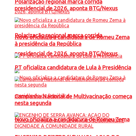
Polarização regional marca corrida
presidencial de 2026, aponta BTG/Nexus
Polarização regional marca corrida
Novo oficializa a candidatura de Romeu Zema
à presidência da República
presidencial de 2026, aponta BTG/Nexus
PT oficializa candidatura de Lula à Presidência
Campanha Nacional de Multivacinação começa
nesta segunda
Novo oficializa a candidatura de Romeu Zema