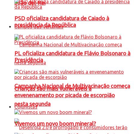
João del-Rei
PSD oficializa candidatura de Caiado à
presidência da República
Campos das Vertentes
PL oficializa candidatura de Flávio Bolsonaro à
Presidência
Campanha Nacional de Multivacinação começa
Crianças são mais vulneráveis a
envenenamento por picada de escorpião
nesta segunda
Colunistas
Vivemos um novo boom mineral?