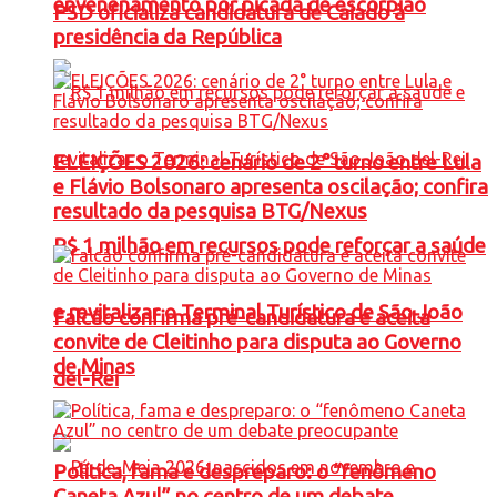
envenenamento por picada de escorpião
PSD oficializa candidatura de Caiado à
presidência da República
ELEIÇÕES 2026: cenário de 2° turno entre Lula
e Flávio Bolsonaro apresenta oscilação; confira
resultado da pesquisa BTG/Nexus
R$ 1 milhão em recursos pode reforçar a saúde
e revitalizar o Terminal Turístico de São João
Falcão confirma pré-candidatura e aceita
convite de Cleitinho para disputa ao Governo
de Minas
del-Rei
Política, fama e despreparo: o “fenômeno
Caneta Azul” no centro de um debate