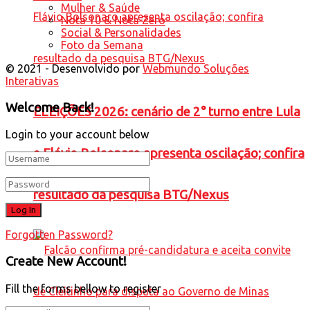
Mulher & Saúde
Nota 10 & Nota Zero
Social & Personalidades
Foto da Semana
© 2021 - Desenvolvido por
Webmundo Soluções
Interativas
Welcome Back!
ELEIÇÕES 2026: cenário de 2° turno entre Lula
Login to your account below
e Flávio Bolsonaro apresenta oscilação; confira
resultado da pesquisa BTG/Nexus
Forgotten Password?
Create New Account!
Fill the forms bellow to register