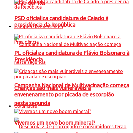
João del-Rei
PSD oficializa candidatura de Caiado à
presidência da República
Campos das Vertentes
PL oficializa candidatura de Flávio Bolsonaro à
Presidência
Campanha Nacional de Multivacinação começa
Crianças são mais vulneráveis a
envenenamento por picada de escorpião
nesta segunda
Colunistas
Vivemos um novo boom mineral?