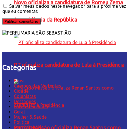
Novo oficializa a candidatura de Romeu Zema
Salvar meus dados neste navegador para a próxima vez
que eu comentar.
à presidência da República
PT oficializa candidatura de Lula à Presidência
Categorias
Brasil
Campos das Vertentes
Cidade
Colunistas
Destaques
Foto da Semana
Geral
Mulher & Saúde
Política
Partido Missão oficializa Renan Santos como
Sem categoria