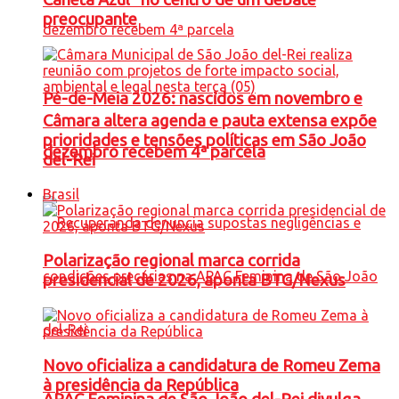
preocupante
Pé-de-Meia 2026: nascidos em novembro e
Câmara altera agenda e pauta extensa expõe
prioridades e tensões políticas em São João
dezembro recebem 4ª parcela
del-Rei
Brasil
Polarização regional marca corrida
presidencial de 2026, aponta BTG/Nexus
Novo oficializa a candidatura de Romeu Zema
à presidência da República