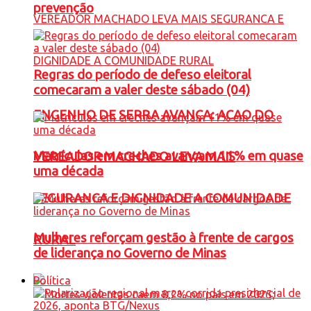
prevenção
Regras do período de defeso eleitoral
comecaram a valer deste sábado (04)
ENGENHO DE SERRA AVANÇA: ACAO DO
Matrículas em creches avançam 11% em quase
VEREADOR MACHADO LEVA MAIS
uma década
SEGURANCA E DIGNIDADE A COMUNIDADE
Mulheres reforçam gestão à frente de cargos
RURAL
de liderança no Governo de Minas
Política