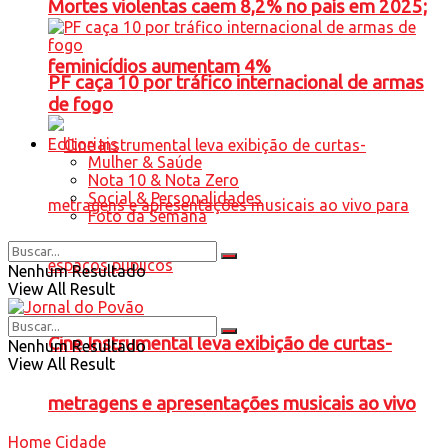
Mortes violentas caem 8,2% no país em 2025;
feminicídios aumentam 4%
PF caça 10 por tráfico internacional de armas
de fogo
Editoriais
Mulher & Saúde
Nota 10 & Nota Zero
Social & Personalidades
Foto da Semana
Nenhum Resultado
View All Result
Cine Instrumental leva exibição de curtas-
Nenhum Resultado
View All Result
metragens e apresentações musicais ao vivo
Home
Cidade