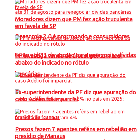
Moradores dizem que PM fez ação truculenta
em favela de SP
Desenrola 2.0 é prorrogado e consumidores
terão até 31 de agosto para renegociar dívidas
PF investiga venda de álcool gel com teor
abaixo do indicado no rótulo
bancárias
Ex-superintendente da PF diz que apuração do
caso Adélio foi imparcial
Presos fazem 7 agentes reféns em rebelião em
presídio de Manaus