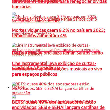
terão até 31 de agosto para renegociar dívidas
bancárias
Mortes violentas caem 8,2% no país em 2025;
feminicídios aumentam 4%
Partido Missão oficializa Renan Santos como
Cine Instrumental leva exibição de curtas-
candidato à Presidência
metragens e apresentações musicais ao vivo
para espaços públicos
Cidade
BETS: quase 40% dos apostadores estão
endividados; SESI e SENAI lançam cartilhas de