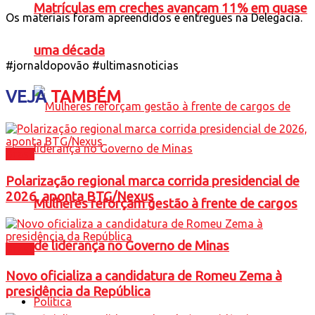
Matrículas em creches avançam 11% em quase
Os materiais foram apreendidos e entregues na Delegacia.
uma década
#jornaldopovão #ultimasnoticias
VEJA
TAMBÉM
Brasil
Polarização regional marca corrida presidencial de
2026, aponta BTG/Nexus
Mulheres reforçam gestão à frente de cargos
de liderança no Governo de Minas
Brasil
Novo oficializa a candidatura de Romeu Zema à
presidência da República
Política