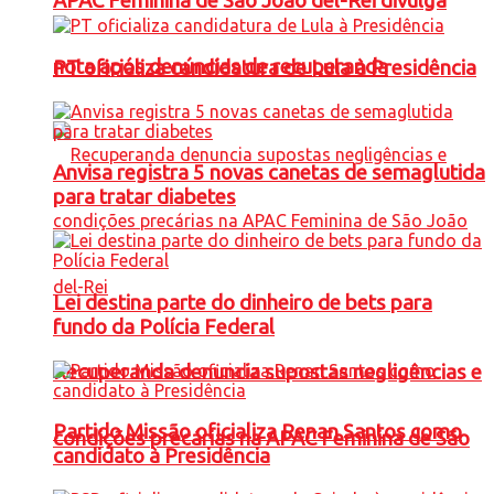
APAC Feminina de São João del-Rei divulga
nota após denúncias de recuperanda
PT oficializa candidatura de Lula à Presidência
Anvisa registra 5 novas canetas de semaglutida
para tratar diabetes
Lei destina parte do dinheiro de bets para
fundo da Polícia Federal
Recuperanda denuncia supostas negligências e
Partido Missão oficializa Renan Santos como
condições precárias na APAC Feminina de São
candidato à Presidência