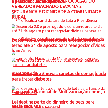
ENGENHO DE SERRA AVANÇA: ACAO DO
à presidência da República
VEREADOR MACHADO LEVA MAIS
SEGURANCA E DIGNIDADE A COMUNIDADE
RURAL
PT oficializa candidatura de Lula à Presidência
Desenrola 2.0 é prorrogado e consumidores
terão até 31 de agosto para renegociar dívidas
bancárias
Anvisa registra 5 novas canetas de semaglutida
para tratar diabetes
Campanha Nacional de Multivacinação começa
Lei destina parte do dinheiro de bets para
nesta segunda
fundo da Polícia Federal