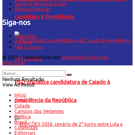
Social & Personalidades
Últimas Notícias
candidato à Presidência
Siga-nos
Sobre Nós
Anuncie
Fale Conosco
© 2021 - Desenvolvido por
Webmundo Soluções
Interativas
Nenhum Resultado
PSD oficializa candidatura de Caiado à
View All Result
Início
presidência da República
Geral
Cidade
Campos das Vertentes
Política
Brasil
Colunistas
Editoriais