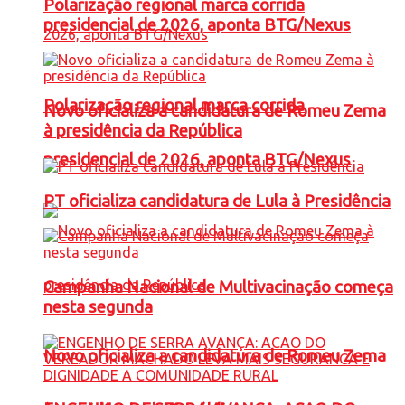
Polarização regional marca corrida
presidencial de 2026, aponta BTG/Nexus
Polarização regional marca corrida
Novo oficializa a candidatura de Romeu Zema
à presidência da República
presidencial de 2026, aponta BTG/Nexus
PT oficializa candidatura de Lula à Presidência
Campanha Nacional de Multivacinação começa
nesta segunda
Novo oficializa a candidatura de Romeu Zema