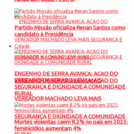
Partido Missão oficializa Renan Santos como
candidato à Presidência
Cidade
ENGENHO DE SERRA AVANÇA: ACAO DO
VEREADOR MACHADO LEVA MAIS
ENGENHO DE SERRA AVANÇA: ACAO DO
SEGURANCA E DIGNIDADE A COMUNIDADE
RURAL
VEREADOR MACHADO LEVA MAIS
SEGURANCA E DIGNIDADE A COMUNIDADE
Mortes violentas caem 8,2% no país em 2025;
feminicídios aumentam 4%