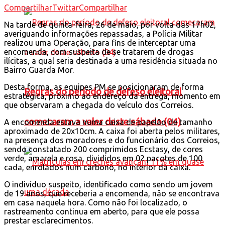
Compartilhar
Twittar
Compartilhar
Na tarde de quinta-feira, 26 de maio, por volta das 17h02,
averiguando informações repassadas, a Polícia Militar
realizou uma Operação, para fins de interceptar uma
encomenda, com suspeita de se tratarem de drogas
ilícitas, a qual seria destinada a uma residência situada no
Bairro Guarda Mor.
Desta forma, as equipes PM se posicionaram de forma
Regras do período de defeso eleitoral
estratégica, próximo ao endereço da entrega, momento em
que observaram a chegada do veículo dos Correios.
comecaram a valer deste sábado (04)
A encomenda estava numa caixa de papelão de tamanho
aproximado de 20x10cm. A caixa foi aberta pelos militares,
na presença dos moradores e do funcionário dos Correios,
sendo constatado 200 comprimidos Ecstasy, de cores
verde, amarela e rosa, divididos em 02 pacotes de 100
cada, enrolados num carbono, no interior da caixa.
O indivíduo suspeito, identificado como sendo um jovem
de 19 anos, que receberia a encomenda, não se encontrava
em casa naquela hora. Como não foi localizado, o
rastreamento continua em aberto, para que ele possa
prestar esclarecimentos.