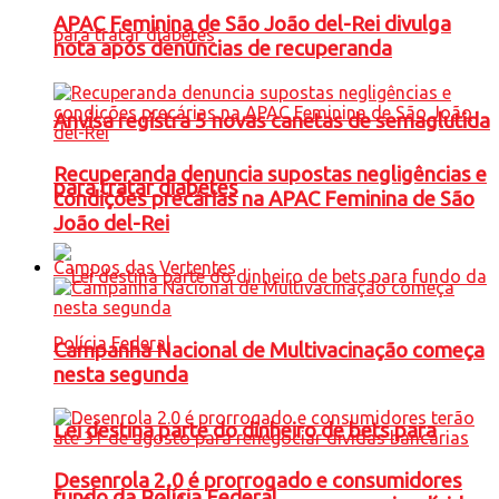
APAC Feminina de São João del-Rei divulga
nota após denúncias de recuperanda
Anvisa registra 5 novas canetas de semaglutida
Recuperanda denuncia supostas negligências e
para tratar diabetes
condições precárias na APAC Feminina de São
João del-Rei
Campos das Vertentes
Campanha Nacional de Multivacinação começa
nesta segunda
Lei destina parte do dinheiro de bets para
Desenrola 2.0 é prorrogado e consumidores
fundo da Polícia Federal