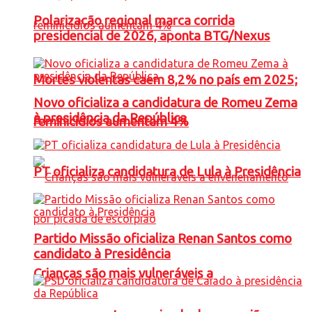
Polarização regional marca corrida
presidencial de 2026, aponta BTG/Nexus
Mortes violentas caem 8,2% no país em 2025;
Novo oficializa a candidatura de Romeu Zema
à presidência da República
feminicídios aumentam 4%
PT oficializa candidatura de Lula à Presidência
Partido Missão oficializa Renan Santos como
candidato à Presidência
Crianças são mais vulneráveis a