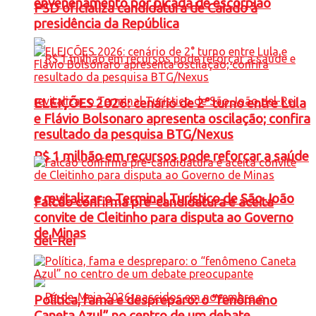
envenenamento por picada de escorpião
PSD oficializa candidatura de Caiado à
presidência da República
ELEIÇÕES 2026: cenário de 2° turno entre Lula
e Flávio Bolsonaro apresenta oscilação; confira
resultado da pesquisa BTG/Nexus
R$ 1 milhão em recursos pode reforçar a saúde
e revitalizar o Terminal Turístico de São João
Falcão confirma pré-candidatura e aceita
convite de Cleitinho para disputa ao Governo
de Minas
del-Rei
Política, fama e despreparo: o “fenômeno
Caneta Azul” no centro de um debate