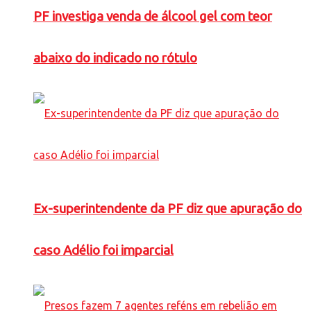
PF investiga venda de álcool gel com teor
abaixo do indicado no rótulo
Ex-superintendente da PF diz que apuração do
caso Adélio foi imparcial