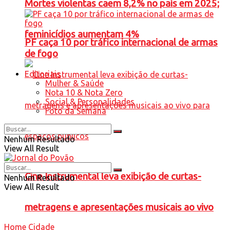
Mortes violentas caem 8,2% no país em 2025;
feminicídios aumentam 4%
PF caça 10 por tráfico internacional de armas
de fogo
Editoriais
Mulher & Saúde
Nota 10 & Nota Zero
Social & Personalidades
Foto da Semana
Nenhum Resultado
View All Result
Cine Instrumental leva exibição de curtas-
Nenhum Resultado
View All Result
metragens e apresentações musicais ao vivo
Home
Cidade