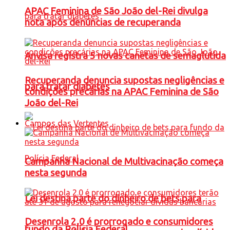
APAC Feminina de São João del-Rei divulga
nota após denúncias de recuperanda
Anvisa registra 5 novas canetas de semaglutida
Recuperanda denuncia supostas negligências e
para tratar diabetes
condições precárias na APAC Feminina de São
João del-Rei
Campos das Vertentes
Campanha Nacional de Multivacinação começa
nesta segunda
Lei destina parte do dinheiro de bets para
Desenrola 2.0 é prorrogado e consumidores
fundo da Polícia Federal