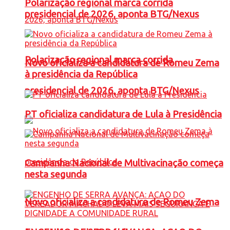
Polarização regional marca corrida
presidencial de 2026, aponta BTG/Nexus
Polarização regional marca corrida
Novo oficializa a candidatura de Romeu Zema
à presidência da República
presidencial de 2026, aponta BTG/Nexus
PT oficializa candidatura de Lula à Presidência
Campanha Nacional de Multivacinação começa
nesta segunda
Novo oficializa a candidatura de Romeu Zema