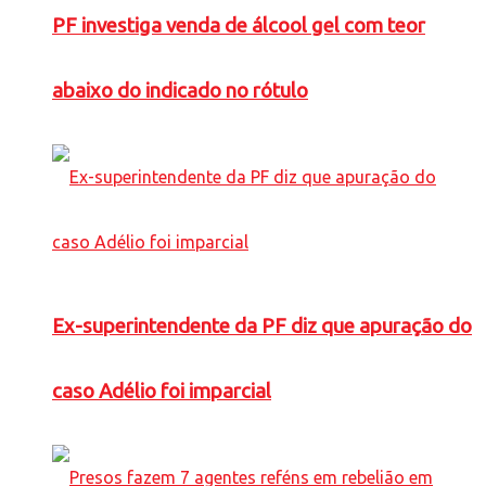
PF investiga venda de álcool gel com teor
abaixo do indicado no rótulo
Ex-superintendente da PF diz que apuração do
caso Adélio foi imparcial