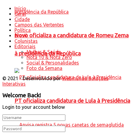
Início
Geral
Cidade
Campos das Vertentes
Política
Novo oficializa a candidatura de Romeu Zema
Brasil
Colunistas
Editoriais
Mulher & Saúde
à presidência da República
Nota 10 & Nota Zero
Social & Personalidades
Foto da Semana
© 2021 - Desenvolvido por
Webmundo Soluções
Interativas
Welcome Back!
PT oficializa candidatura de Lula à Presidência
Login to your account below