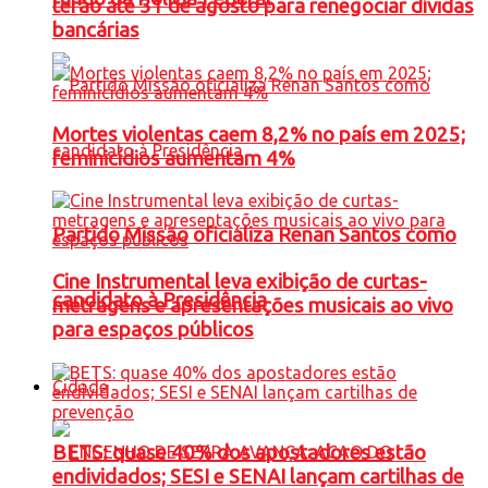
terão até 31 de agosto para renegociar dívidas
bancárias
Mortes violentas caem 8,2% no país em 2025;
feminicídios aumentam 4%
Partido Missão oficializa Renan Santos como
Cine Instrumental leva exibição de curtas-
candidato à Presidência
metragens e apresentações musicais ao vivo
para espaços públicos
Cidade
BETS: quase 40% dos apostadores estão
endividados; SESI e SENAI lançam cartilhas de