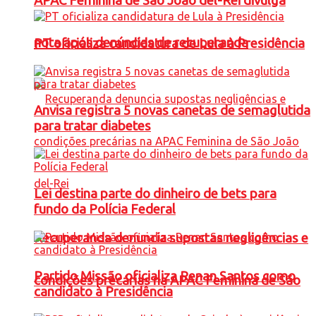
APAC Feminina de São João del-Rei divulga
nota após denúncias de recuperanda
PT oficializa candidatura de Lula à Presidência
Anvisa registra 5 novas canetas de semaglutida
para tratar diabetes
Lei destina parte do dinheiro de bets para
fundo da Polícia Federal
Recuperanda denuncia supostas negligências e
Partido Missão oficializa Renan Santos como
condições precárias na APAC Feminina de São
candidato à Presidência