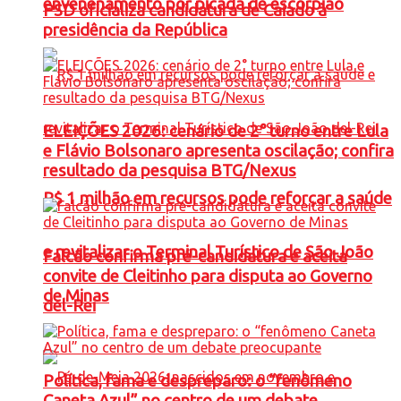
envenenamento por picada de escorpião
PSD oficializa candidatura de Caiado à
presidência da República
ELEIÇÕES 2026: cenário de 2° turno entre Lula
e Flávio Bolsonaro apresenta oscilação; confira
resultado da pesquisa BTG/Nexus
R$ 1 milhão em recursos pode reforçar a saúde
e revitalizar o Terminal Turístico de São João
Falcão confirma pré-candidatura e aceita
convite de Cleitinho para disputa ao Governo
de Minas
del-Rei
Política, fama e despreparo: o “fenômeno
Caneta Azul” no centro de um debate