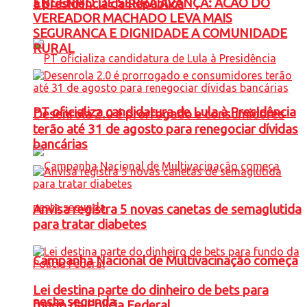
ENGENHO DE SERRA AVANÇA: ACAO DO
à presidência da República
VEREADOR MACHADO LEVA MAIS
SEGURANCA E DIGNIDADE A COMUNIDADE
RURAL
PT oficializa candidatura de Lula à Presidência
Desenrola 2.0 é prorrogado e consumidores
terão até 31 de agosto para renegociar dívidas
bancárias
Anvisa registra 5 novas canetas de semaglutida
para tratar diabetes
Campanha Nacional de Multivacinação começa
Lei destina parte do dinheiro de bets para
nesta segunda
fundo da Polícia Federal