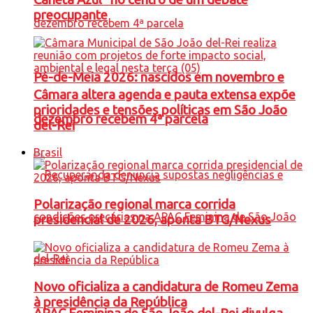
preocupante
Pé-de-Meia 2026: nascidos em novembro e
Câmara altera agenda e pauta extensa expõe
prioridades e tensões políticas em São João
dezembro recebem 4ª parcela
del-Rei
Brasil
Polarização regional marca corrida
presidencial de 2026, aponta BTG/Nexus
Novo oficializa a candidatura de Romeu Zema
à presidência da República