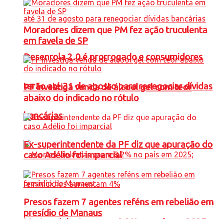
Moradores dizem que PM fez ação truculenta
em favela de SP
Desenrola 2.0 é prorrogado e consumidores
terão até 31 de agosto para renegociar dívidas
PF investiga venda de álcool gel com teor
abaixo do indicado no rótulo
bancárias
Ex-superintendente da PF diz que apuração do
caso Adélio foi imparcial
Presos fazem 7 agentes reféns em rebelião em
presídio de Manaus