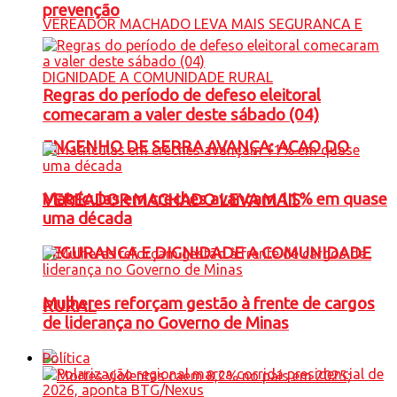
prevenção
Regras do período de defeso eleitoral
comecaram a valer deste sábado (04)
ENGENHO DE SERRA AVANÇA: ACAO DO
Matrículas em creches avançam 11% em quase
VEREADOR MACHADO LEVA MAIS
uma década
SEGURANCA E DIGNIDADE A COMUNIDADE
Mulheres reforçam gestão à frente de cargos
RURAL
de liderança no Governo de Minas
Política