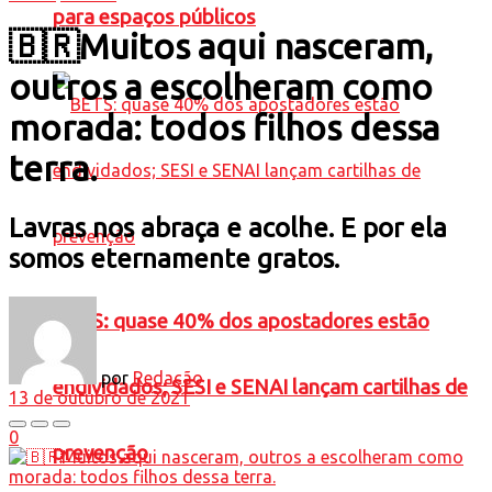
para espaços públicos
🇧🇷Muitos aqui nasceram,
outros a escolheram como
morada: todos filhos dessa
terra.
Lavras nos abraça e acolhe. E por ela
somos eternamente gratos.
BETS: quase 40% dos apostadores estão
por
Redação
endividados; SESI e SENAI lançam cartilhas de
13 de outubro de 2021
0
prevenção