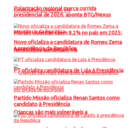
Polarização regional marca corrida
presidencial de 2026, aponta BTG/Nexus
Mortes violentas caem 8,2% no país em 2025;
Novo oficializa a candidatura de Romeu Zema
à presidência da República
feminicídios aumentam 4%
PT oficializa candidatura de Lula à Presidência
Partido Missão oficializa Renan Santos como
candidato à Presidência
Crianças são mais vulneráveis a