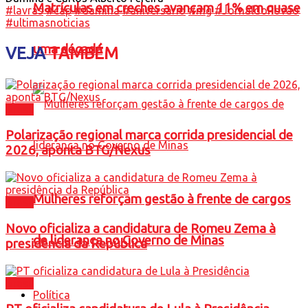
Matrículas em creches avançam 11% em quase
#lavras
#cap
#damina
#aniversario
#mg
#JornaldoPovao
#ultimasnoticias
uma década
VEJA
TAMBÉM
Brasil
Polarização regional marca corrida presidencial de
2026, aponta BTG/Nexus
Mulheres reforçam gestão à frente de cargos
Brasil
Novo oficializa a candidatura de Romeu Zema à
de liderança no Governo de Minas
presidência da República
Brasil
Política