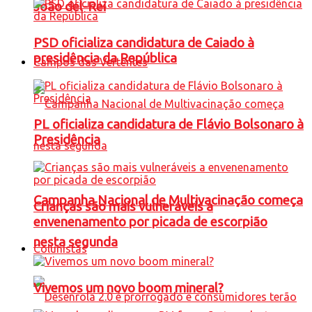
João del-Rei
PSD oficializa candidatura de Caiado à
presidência da República
Campos das Vertentes
PL oficializa candidatura de Flávio Bolsonaro à
Presidência
Campanha Nacional de Multivacinação começa
Crianças são mais vulneráveis a
envenenamento por picada de escorpião
nesta segunda
Colunistas
Vivemos um novo boom mineral?