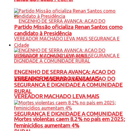
Partido Missão oficializa Renan Santos como
candidato à Presidência
Cidade
ENGENHO DE SERRA AVANÇA: ACAO DO
VEREADOR MACHADO LEVA MAIS
ENGENHO DE SERRA AVANÇA: ACAO DO
SEGURANCA E DIGNIDADE A COMUNIDADE
RURAL
VEREADOR MACHADO LEVA MAIS
SEGURANCA E DIGNIDADE A COMUNIDADE
Mortes violentas caem 8,2% no país em 2025;
feminicídios aumentam 4%