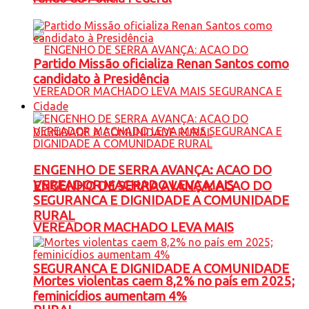
Partido Missão oficializa Renan Santos como
candidato à Presidência
Cidade
ENGENHO DE SERRA AVANÇA: ACAO DO
VEREADOR MACHADO LEVA MAIS
ENGENHO DE SERRA AVANÇA: ACAO DO
SEGURANCA E DIGNIDADE A COMUNIDADE
RURAL
VEREADOR MACHADO LEVA MAIS
SEGURANCA E DIGNIDADE A COMUNIDADE
Mortes violentas caem 8,2% no país em 2025;
feminicídios aumentam 4%