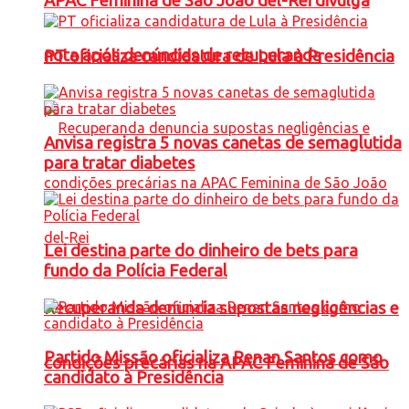
APAC Feminina de São João del-Rei divulga
nota após denúncias de recuperanda
PT oficializa candidatura de Lula à Presidência
Anvisa registra 5 novas canetas de semaglutida
para tratar diabetes
Lei destina parte do dinheiro de bets para
fundo da Polícia Federal
Recuperanda denuncia supostas negligências e
Partido Missão oficializa Renan Santos como
condições precárias na APAC Feminina de São
candidato à Presidência