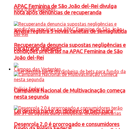
APAC Feminina de São João del-Rei divulga
nota após denúncias de recuperanda
Anvisa registra 5 novas canetas de semaglutida
Recuperanda denuncia supostas negligências e
para tratar diabetes
condições precárias na APAC Feminina de São
João del-Rei
Campos das Vertentes
Campanha Nacional de Multivacinação começa
nesta segunda
Lei destina parte do dinheiro de bets para
Desenrola 2.0 é prorrogado e consumidores
fundo da Polícia Federal