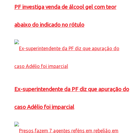
PF investiga venda de álcool gel com teor
abaixo do indicado no rótulo
Ex-superintendente da PF diz que apuração do
caso Adélio foi imparcial