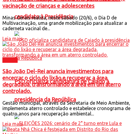
vacinação de crianças e adolescentes
candidato à Presidência
Minas Gerais realiza, neste sábado (20/6), o Dia D de
Multivacinação, uma grande mobilização para atualizar a
caderneta vacinal de...
Leia mais
Cidade
São João Del-Rei anuncia investimentos para
encerrar o ciclo do lixão e recuperar a área
PSD oficializa candidatura de Caiado à
degradada, transformando a área em um aterro
controlado.
presidência da República
Gestão municipal, através da Secretaria de Meio Ambiente,
implementa aterro controlado e estabelece cronograma de
quatro anos para recuperação ambiental...
Leia mais