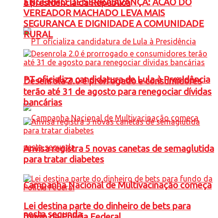
ENGENHO DE SERRA AVANÇA: ACAO DO
à presidência da República
VEREADOR MACHADO LEVA MAIS
SEGURANCA E DIGNIDADE A COMUNIDADE
RURAL
PT oficializa candidatura de Lula à Presidência
Desenrola 2.0 é prorrogado e consumidores
terão até 31 de agosto para renegociar dívidas
bancárias
Anvisa registra 5 novas canetas de semaglutida
para tratar diabetes
Campanha Nacional de Multivacinação começa
Lei destina parte do dinheiro de bets para
nesta segunda
fundo da Polícia Federal