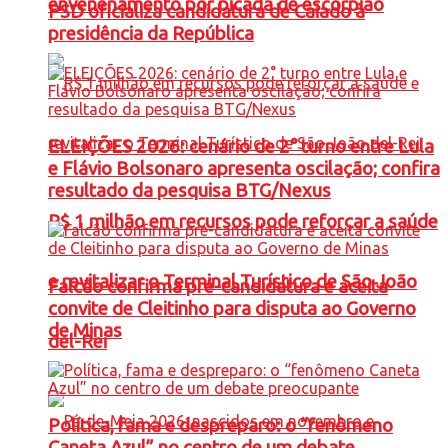
envenenamento por picada de escorpião
PSD oficializa candidatura de Caiado à
presidência da República
ELEIÇÕES 2026: cenário de 2° turno entre Lula
e Flávio Bolsonaro apresenta oscilação; confira
resultado da pesquisa BTG/Nexus
R$ 1 milhão em recursos pode reforçar a saúde
e revitalizar o Terminal Turístico de São João
Falcão confirma pré-candidatura e aceita
convite de Cleitinho para disputa ao Governo
de Minas
del-Rei
Política, fama e despreparo: o “fenômeno
Caneta Azul” no centro de um debate