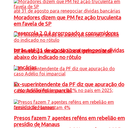
Moradores dizem que PM fez ação truculenta
em favela de SP
Desenrola 2.0 é prorrogado e consumidores
terão até 31 de agosto para renegociar dívidas
PF investiga venda de álcool gel com teor
abaixo do indicado no rótulo
bancárias
Ex-superintendente da PF diz que apuração do
caso Adélio foi imparcial
Presos fazem 7 agentes reféns em rebelião em
presídio de Manaus