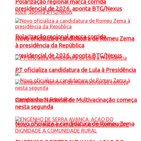
Polarização regional marca corrida
presidencial de 2026, aponta BTG/Nexus
Polarização regional marca corrida
Novo oficializa a candidatura de Romeu Zema
à presidência da República
presidencial de 2026, aponta BTG/Nexus
PT oficializa candidatura de Lula à Presidência
Campanha Nacional de Multivacinação começa
nesta segunda
Novo oficializa a candidatura de Romeu Zema