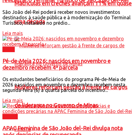
revitalizar o Terminal Turístico de São João del-Rei
Matrículas em creches avançam 11% em quase
São João del-Rei poderá receber novos investimentos
destinados à saúde pública e à modernização do Terminal
uma década
Turístico, instalado no prédio...
Leia mais
Brasil
Pé-de-Meia 2026: nascidos em novembro e
dezembro recebem 4ª parcela
Os estudantes beneficiários do programa Pé-de-Meia de
2026 nascidos em novembro e dezembro recebem nesta
Mulheres reforçam gestão à frente de cargos
segunda-feira (6) a quarta parcela do incentivo...
Leia mais
de liderança no Governo de Minas
Cidade
APAC Feminina de São João del-Rei divulga nota
Política
após denúncias de recuperanda