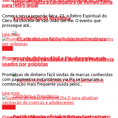
Novo oficializa a candidatura de Romeu Zema
para retiro anual
Começa nessa segunda-feira, 22, o Retiro Espiritual do
à presidência da República
Clero da Diocese de São João del-Rei. O evento que
prossegue até...
Leia mais
Brasil
Promessa de dinheiro fácil e Pix são meios mais
PT oficializa candidatura de Lula à Presidência
usados por golpistas
Promessas de dinheiro fácil vindas de marcas conhecidas
com pagamentos instantâneos via Pix se tornaram a
combinação mais frequente usada pelos...
Leia mais
Cidade
Partido Missão oficializa Renan Santos como
Governo de Minas promove Dia D para atualizar