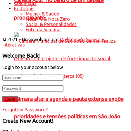
Caneta Azul” no centro de um debate
Colunistas
Editoriais
Mulher & Saúde
preocupante
Nota 10 & Nota Zero
Social & Personalidades
Foto da Semana
© 2021 - Desenvolvido por
Webmundo Soluções
Interativas
Welcome Back!
Login to your account below
Câmara altera agenda e pauta extensa expõe
Forgotten Password?
prioridades e tensões políticas em São João
Create New Account!