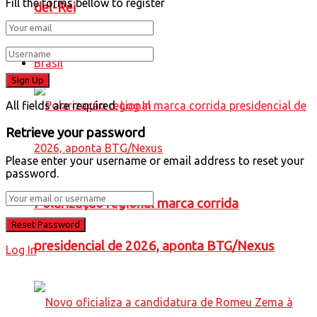
Fill the forms bellow to register
del-Rei
Brasil
All fields are required.
Log In
Retrieve your password
Please enter your username or email address to reset your
password.
Polarização regional marca corrida
presidencial de 2026, aponta BTG/Nexus
Log In