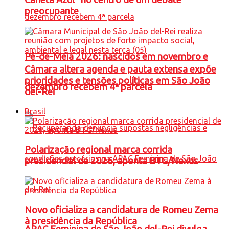
preocupante
Pé-de-Meia 2026: nascidos em novembro e
Câmara altera agenda e pauta extensa expõe
prioridades e tensões políticas em São João
dezembro recebem 4ª parcela
del-Rei
Brasil
Polarização regional marca corrida
presidencial de 2026, aponta BTG/Nexus
Novo oficializa a candidatura de Romeu Zema
à presidência da República