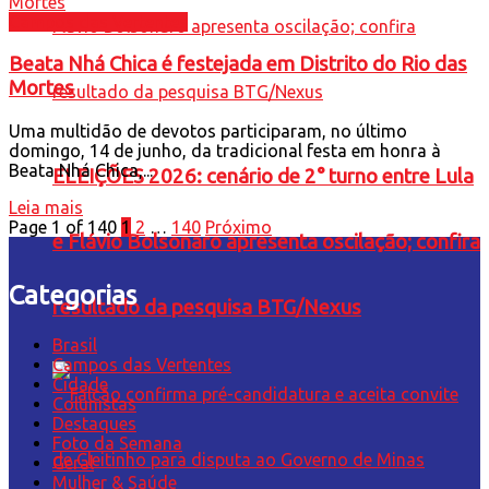
Campos das Vertentes
Beata Nhá Chica é festejada em Distrito do Rio das
Mortes
Uma multidão de devotos participaram, no último
domingo, 14 de junho, da tradicional festa em honra à
Beata Nhá Chica,...
ELEIÇÕES 2026: cenário de 2° turno entre Lula
Leia mais
Page 1 of 140
1
2
…
140
Próximo
e Flávio Bolsonaro apresenta oscilação; confira
Categorias
resultado da pesquisa BTG/Nexus
Brasil
Campos das Vertentes
Cidade
Colunistas
Destaques
Foto da Semana
Geral
Mulher & Saúde