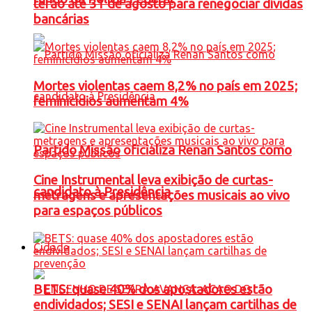
terão até 31 de agosto para renegociar dívidas
bancárias
Mortes violentas caem 8,2% no país em 2025;
feminicídios aumentam 4%
Partido Missão oficializa Renan Santos como
Cine Instrumental leva exibição de curtas-
candidato à Presidência
metragens e apresentações musicais ao vivo
para espaços públicos
Cidade
BETS: quase 40% dos apostadores estão
endividados; SESI e SENAI lançam cartilhas de