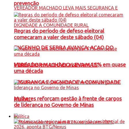
prevenção
Regras do período de defeso eleitoral
comecaram a valer deste sábado (04)
ENGENHO DE SERRA AVANÇA: ACAO DO
Matrículas em creches avançam 11% em quase
VEREADOR MACHADO LEVA MAIS
uma década
SEGURANCA E DIGNIDADE A COMUNIDADE
Mulheres reforçam gestão à frente de cargos
RURAL
de liderança no Governo de Minas
Política