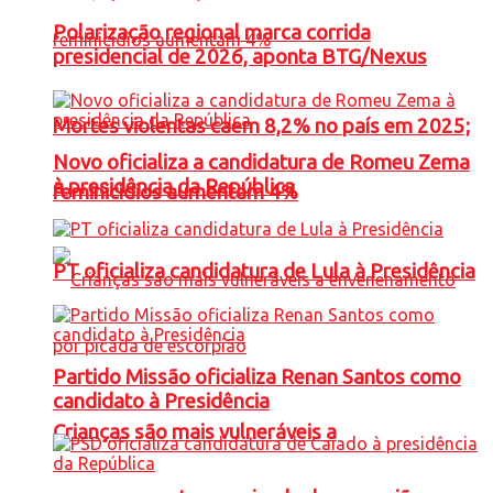
Polarização regional marca corrida
presidencial de 2026, aponta BTG/Nexus
Mortes violentas caem 8,2% no país em 2025;
Novo oficializa a candidatura de Romeu Zema
à presidência da República
feminicídios aumentam 4%
PT oficializa candidatura de Lula à Presidência
Partido Missão oficializa Renan Santos como
candidato à Presidência
Crianças são mais vulneráveis a