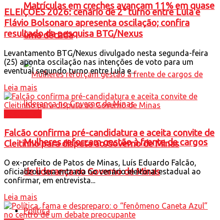
Matrículas em creches avançam 11% em quase
ELEIÇÕES 2026: cenário de 2° turno entre Lula e
Flávio Bolsonaro apresenta oscilação; confira
resultado da pesquisa BTG/Nexus
uma década
Levantamento BTG/Nexus divulgado nesta segunda-feira
(25) aponta oscilação nas intenções de voto para um
eventual segundo turno entre Lula e...
Leia mais
Destaques
Falcão confirma pré-candidatura e aceita convite de
Mulheres reforçam gestão à frente de cargos
Cleitinho para disputa ao Governo de Minas
O ex-prefeito de Patos de Minas, Luís Eduardo Falcão,
de liderança no Governo de Minas
oficializou sua entrada no cenário eleitoral estadual ao
confirmar, em entrevista...
Leia mais
Política