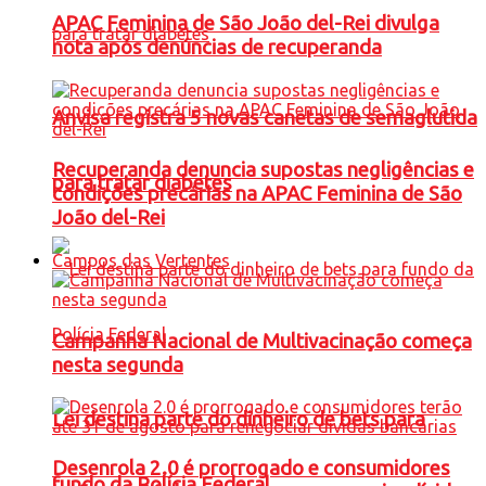
APAC Feminina de São João del-Rei divulga
nota após denúncias de recuperanda
Anvisa registra 5 novas canetas de semaglutida
Recuperanda denuncia supostas negligências e
para tratar diabetes
condições precárias na APAC Feminina de São
João del-Rei
Campos das Vertentes
Campanha Nacional de Multivacinação começa
nesta segunda
Lei destina parte do dinheiro de bets para
Desenrola 2.0 é prorrogado e consumidores
fundo da Polícia Federal