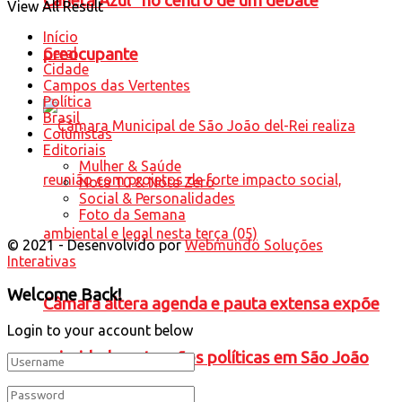
Caneta Azul” no centro de um debate
View All Result
Início
Geral
preocupante
Cidade
Campos das Vertentes
Política
Brasil
Colunistas
Editoriais
Mulher & Saúde
Nota 10 & Nota Zero
Social & Personalidades
Foto da Semana
© 2021 - Desenvolvido por
Webmundo Soluções
Interativas
Welcome Back!
Câmara altera agenda e pauta extensa expõe
Login to your account below
prioridades e tensões políticas em São João