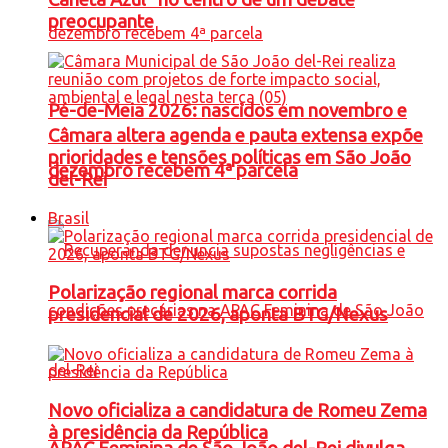
preocupante
Pé-de-Meia 2026: nascidos em novembro e
Câmara altera agenda e pauta extensa expõe
prioridades e tensões políticas em São João
dezembro recebem 4ª parcela
del-Rei
Brasil
Polarização regional marca corrida
presidencial de 2026, aponta BTG/Nexus
Novo oficializa a candidatura de Romeu Zema
à presidência da República