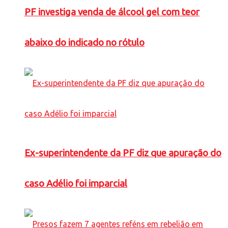
PF investiga venda de álcool gel com teor
abaixo do indicado no rótulo
Ex-superintendente da PF diz que apuração do
caso Adélio foi imparcial