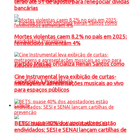
terão até 31 de agosto para renegociar dívidas
bancárias
Mortes violentas caem 8,2% no país em 2025;
feminicídios aumentam 4%
Partido Missão oficializa Renan Santos como
Cine Instrumental leva exibição de curtas-
candidato à Presidência
metragens e apresentações musicais ao vivo
para espaços públicos
Cidade
BETS: quase 40% dos apostadores estão
endividados; SESI e SENAI lançam cartilhas de