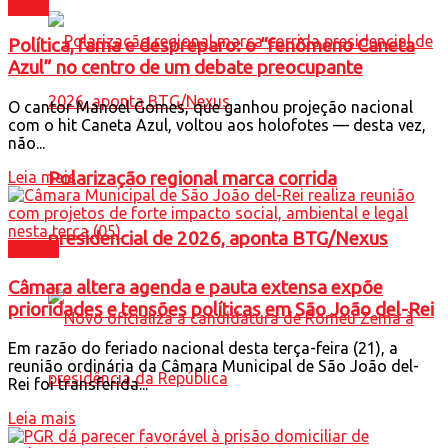
Brasil
Política, fama e despreparo: o “fenômeno Caneta
Azul” no centro de um debate preocupante
O cantor Manoel Gomes, que ganhou projeção nacional
com o hit Caneta Azul, voltou aos holofotes — desta vez,
não...
Leia mais
Polarização regional marca corrida
presidencial de 2026, aponta BTG/Nexus
Cidade
Câmara altera agenda e pauta extensa expõe
prioridades e tensões políticas em São João del-Rei
Em razão do feriado nacional desta terça-feira (21), a
reunião ordinária da Câmara Municipal de São João del-
Rei foi transferida...
Leia mais