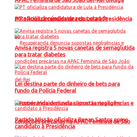
APAC Feminina de São João del-Rei divulga
nota após denúncias de recuperanda
PT oficializa candidatura de Lula à Presidência
Anvisa registra 5 novas canetas de semaglutida
para tratar diabetes
Lei destina parte do dinheiro de bets para
fundo da Polícia Federal
Recuperanda denuncia supostas negligências e
Partido Missão oficializa Renan Santos como
condições precárias na APAC Feminina de São
candidato à Presidência