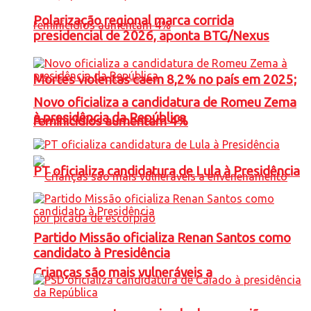
Polarização regional marca corrida
presidencial de 2026, aponta BTG/Nexus
Mortes violentas caem 8,2% no país em 2025;
Novo oficializa a candidatura de Romeu Zema
à presidência da República
feminicídios aumentam 4%
PT oficializa candidatura de Lula à Presidência
Partido Missão oficializa Renan Santos como
candidato à Presidência
Crianças são mais vulneráveis a