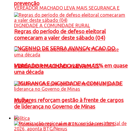
prevenção
Regras do período de defeso eleitoral
comecaram a valer deste sábado (04)
ENGENHO DE SERRA AVANÇA: ACAO DO
Matrículas em creches avançam 11% em quase
VEREADOR MACHADO LEVA MAIS
uma década
SEGURANCA E DIGNIDADE A COMUNIDADE
Mulheres reforçam gestão à frente de cargos
RURAL
de liderança no Governo de Minas
Política