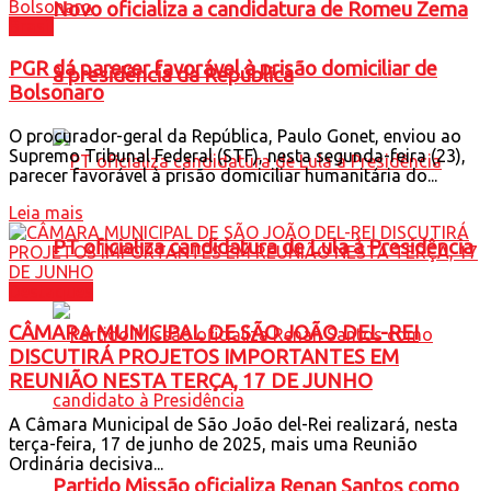
Novo oficializa a candidatura de Romeu Zema
Brasil
PGR dá parecer favorável à prisão domiciliar de
à presidência da República
Bolsonaro
O procurador-geral da República, Paulo Gonet, enviou ao
Supremo Tribunal Federal (STF), nesta segunda-feira (23),
parecer favorável à prisão domiciliar humanitária do...
Leia mais
PT oficializa candidatura de Lula à Presidência
Destaques
CÂMARA MUNICIPAL DE SÃO JOÃO DEL-REI
DISCUTIRÁ PROJETOS IMPORTANTES EM
REUNIÃO NESTA TERÇA, 17 DE JUNHO
A Câmara Municipal de São João del-Rei realizará, nesta
terça-feira, 17 de junho de 2025, mais uma Reunião
Ordinária decisiva...
Partido Missão oficializa Renan Santos como