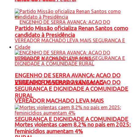
Partido Missão oficializa Renan Santos como
candidato à Presidência
Cidade
ENGENHO DE SERRA AVANÇA: ACAO DO
VEREADOR MACHADO LEVA MAIS
ENGENHO DE SERRA AVANÇA: ACAO DO
SEGURANCA E DIGNIDADE A COMUNIDADE
RURAL
VEREADOR MACHADO LEVA MAIS
SEGURANCA E DIGNIDADE A COMUNIDADE
Mortes violentas caem 8,2% no país em 2025;
feminicídios aumentam 4%