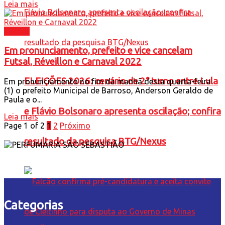
Leia mais
Cidade
Em pronunciamento, prefeito e vice cancelam
Futsal, Réveillon e Carnaval 2022
ELEIÇÕES 2026: cenário de 2° turno entre Lula
Em pronunciamento no fim da manhã desta quarta-feira
(1) o prefeito Municipal de Barroso, Anderson Geraldo de
Paula e o...
e Flávio Bolsonaro apresenta oscilação; confira
Leia mais
Page 1 of 2
1
2
Próximo
resultado da pesquisa BTG/Nexus
Categorias