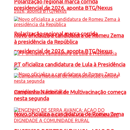
Polarização regional marca corrida
presidencial de 2026, aponta BTG/Nexus
Polarização regional marca corrida
Novo oficializa a candidatura de Romeu Zema
à presidência da República
presidencial de 2026, aponta BTG/Nexus
PT oficializa candidatura de Lula à Presidência
Campanha Nacional de Multivacinação começa
nesta segunda
Novo oficializa a candidatura de Romeu Zema