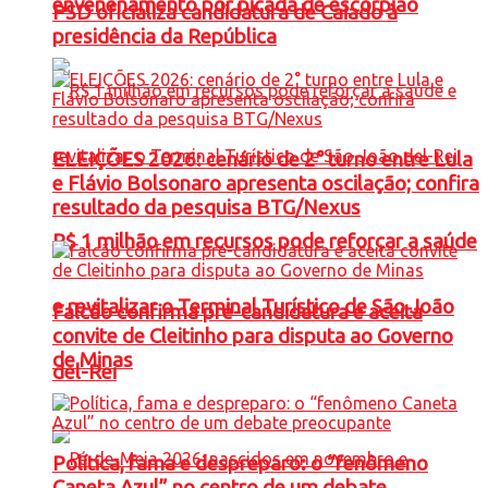
envenenamento por picada de escorpião
PSD oficializa candidatura de Caiado à
presidência da República
ELEIÇÕES 2026: cenário de 2° turno entre Lula
e Flávio Bolsonaro apresenta oscilação; confira
resultado da pesquisa BTG/Nexus
R$ 1 milhão em recursos pode reforçar a saúde
e revitalizar o Terminal Turístico de São João
Falcão confirma pré-candidatura e aceita
convite de Cleitinho para disputa ao Governo
de Minas
del-Rei
Política, fama e despreparo: o “fenômeno
Caneta Azul” no centro de um debate