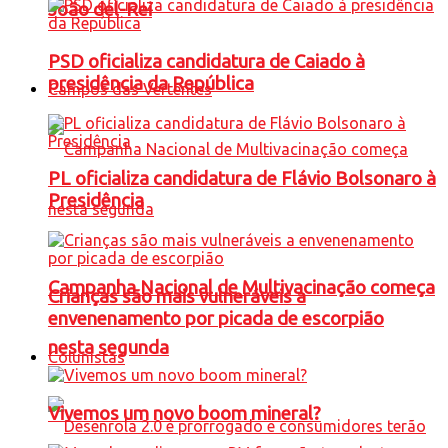
João del-Rei
PSD oficializa candidatura de Caiado à
presidência da República
Campos das Vertentes
PL oficializa candidatura de Flávio Bolsonaro à
Presidência
Campanha Nacional de Multivacinação começa
Crianças são mais vulneráveis a
envenenamento por picada de escorpião
nesta segunda
Colunistas
Vivemos um novo boom mineral?