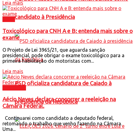
Leia mais
candidato à Presidência
Brasil
Toxicológico para CNH A e B: entenda mais sobre o
exame
O Projeto de Lei 3965/21, que aguarda sanção
presidencial, pode obrigar o exame toxicológico para a
primeira habilitação do motoristas com...
Leia mais
PSD oficializa candidatura de Caiado à
Destaques
Aécio Neves declara concorrer a reeleição na
presidência da República
Câmara Federal.
Continuarei como candidato a deputado federal,
retomando o trabalho que venho fazendo na Câmara.
Uma...