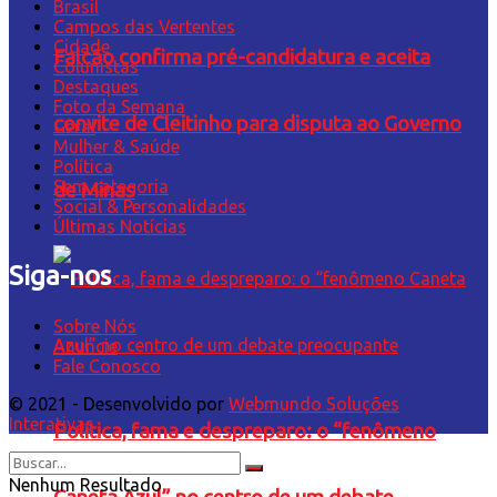
Brasil
Campos das Vertentes
Cidade
Falcão confirma pré-candidatura e aceita
Colunistas
Destaques
Foto da Semana
convite de Cleitinho para disputa ao Governo
Geral
Mulher & Saúde
Política
Sem categoria
de Minas
Social & Personalidades
Últimas Notícias
Siga-nos
Sobre Nós
Anuncie
Fale Conosco
© 2021 - Desenvolvido por
Webmundo Soluções
Interativas
Política, fama e despreparo: o “fenômeno
Nenhum Resultado