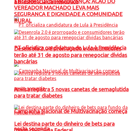
ENGENHO DE SERRA AVANÇA: ACAO DO
à presidência da República
VEREADOR MACHADO LEVA MAIS
SEGURANCA E DIGNIDADE A COMUNIDADE
RURAL
PT oficializa candidatura de Lula à Presidência
Desenrola 2.0 é prorrogado e consumidores
terão até 31 de agosto para renegociar dívidas
bancárias
Anvisa registra 5 novas canetas de semaglutida
para tratar diabetes
Campanha Nacional de Multivacinação começa
Lei destina parte do dinheiro de bets para
nesta segunda
fundo da Polícia Federal