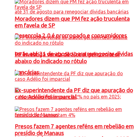
Moradores dizem que PM fez ação truculenta
em favela de SP
Desenrola 2.0 é prorrogado e consumidores
terão até 31 de agosto para renegociar dívidas
PF investiga venda de álcool gel com teor
abaixo do indicado no rótulo
bancárias
Ex-superintendente da PF diz que apuração do
caso Adélio foi imparcial
Presos fazem 7 agentes reféns em rebelião em
presídio de Manaus