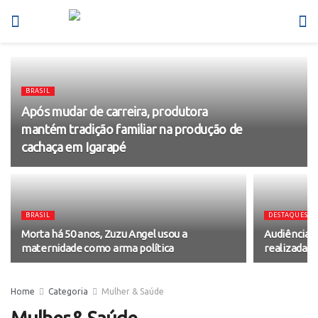
BRASIL
Após mudar de carreira, produtora
mantém tradição familiar na produção de
cachaça em Igarapé
BRASIL
DESTAQUES
Morta há 50 anos, Zuzu Angel usou a
Audiência 
maternidade como arma política
realizada di
Home
Categoria
Mulher & Saúde