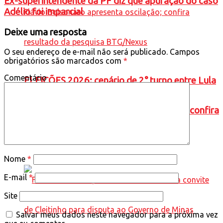
Ex-superintendente da PF diz que apuração do caso
Adélio foi imparcial
Deixe uma resposta
O seu endereço de e-mail não será publicado.
Campos
obrigatórios são marcados com
*
Comentário
ELEIÇÕES 2026: cenário de 2° turno entre Lula
e Flávio Bolsonaro apresenta oscilação; confira
resultado da pesquisa BTG/Nexus
Nome
*
E-mail
*
Site
Salvar meus dados neste navegador para a próxima vez