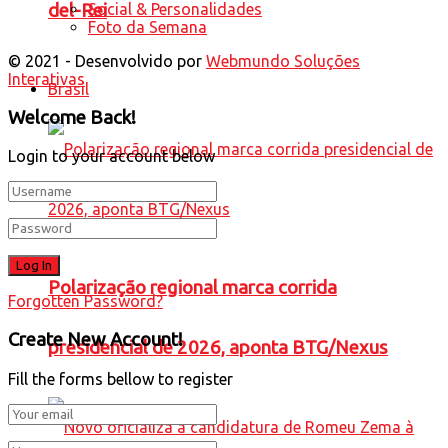
del-Rei
Social & Personalidades
Foto da Semana
© 2021 - Desenvolvido por
Webmundo Soluções
Interativas
Brasil
Welcome Back!
Login to your account below
Polarização regional marca corrida
Forgotten Password?
Create New Account!
presidencial de 2026, aponta BTG/Nexus
Fill the forms bellow to register