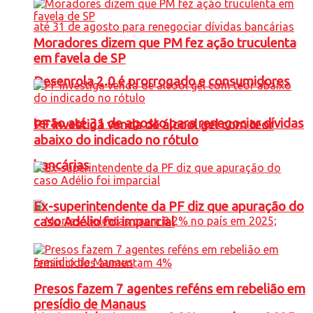
Moradores dizem que PM fez ação truculenta
em favela de SP
Desenrola 2.0 é prorrogado e consumidores
terão até 31 de agosto para renegociar dívidas
PF investiga venda de álcool gel com teor
abaixo do indicado no rótulo
bancárias
Ex-superintendente da PF diz que apuração do
caso Adélio foi imparcial
Presos fazem 7 agentes reféns em rebelião em
presídio de Manaus