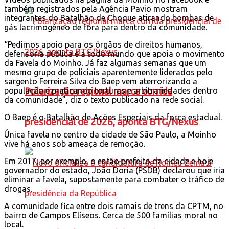
também registrados pela Agência Pavio mostram
integrantes do Batalhão de Choque atirando bombas de
gás lacrimogêneo de fora para dentro da comunidade.
“Pedimos apoio para os órgãos de direitos humanos,
defensoria pública e a todo mundo que apoia o movimento
da Favela do Moinho. Já faz algumas semanas que um
mesmo grupo de policiais aparentemente liderados pelo
sargento Ferreira Silva do Baep vem aterrorizando a
população e praticando torturas e arbitrariedades dentro
Polarização regional marca corrida
da comunidade”, diz o texto publicado na rede social.
O Baep é o Batalhão de Ações Especiais da força estadual.
presidencial de 2026, aponta BTG/Nexus
Única favela no centro da cidade de São Paulo, a Moinho
vive há anos sob ameaça de remoção.
Em 2017, por exemplo, o então prefeito da cidade e hoje
governador do estado, João Doria (PSDB) declarou que iria
eliminar a favela, supostamente para combater o tráfico de
drogas.
A comunidade fica entre dois ramais de trens da CPTM, no
bairro de Campos Elíseos. Cerca de 500 famílias moral no
local.