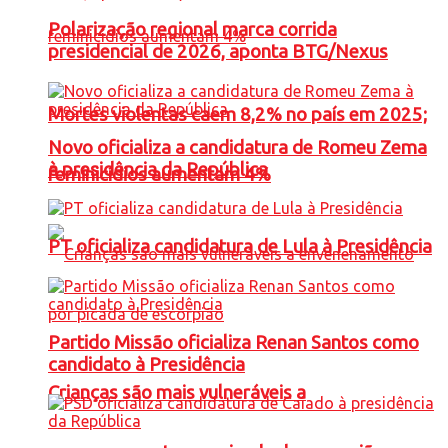
Polarização regional marca corrida
presidencial de 2026, aponta BTG/Nexus
Mortes violentas caem 8,2% no país em 2025;
Novo oficializa a candidatura de Romeu Zema
à presidência da República
feminicídios aumentam 4%
PT oficializa candidatura de Lula à Presidência
Partido Missão oficializa Renan Santos como
candidato à Presidência
Crianças são mais vulneráveis a