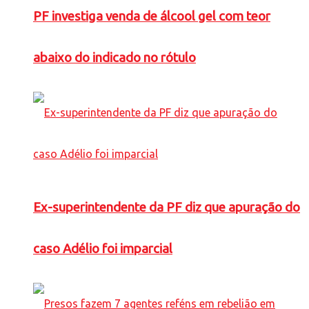
PF investiga venda de álcool gel com teor
abaixo do indicado no rótulo
Ex-superintendente da PF diz que apuração do
caso Adélio foi imparcial