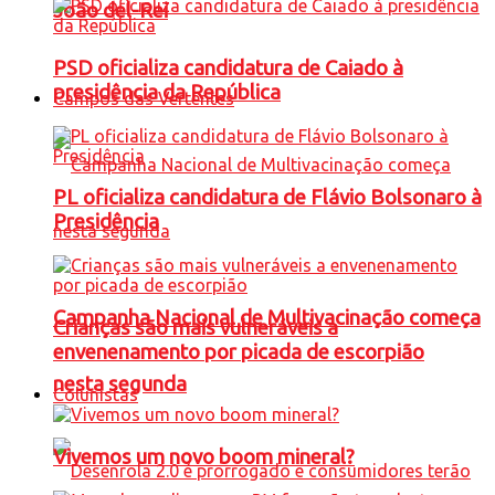
João del-Rei
PSD oficializa candidatura de Caiado à
presidência da República
Campos das Vertentes
PL oficializa candidatura de Flávio Bolsonaro à
Presidência
Campanha Nacional de Multivacinação começa
Crianças são mais vulneráveis a
envenenamento por picada de escorpião
nesta segunda
Colunistas
Vivemos um novo boom mineral?