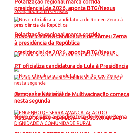
Polarização regional marca corrida
presidencial de 2026, aponta BTG/Nexus
Polarização regional marca corrida
Novo oficializa a candidatura de Romeu Zema
à presidência da República
presidencial de 2026, aponta BTG/Nexus
PT oficializa candidatura de Lula à Presidência
Campanha Nacional de Multivacinação começa
nesta segunda
Novo oficializa a candidatura de Romeu Zema