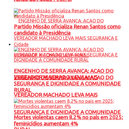
Partido Missão oficializa Renan Santos como
candidato à Presidência
Cidade
ENGENHO DE SERRA AVANÇA: ACAO DO
VEREADOR MACHADO LEVA MAIS
ENGENHO DE SERRA AVANÇA: ACAO DO
SEGURANCA E DIGNIDADE A COMUNIDADE
RURAL
VEREADOR MACHADO LEVA MAIS
SEGURANCA E DIGNIDADE A COMUNIDADE
Mortes violentas caem 8,2% no país em 2025;
feminicídios aumentam 4%