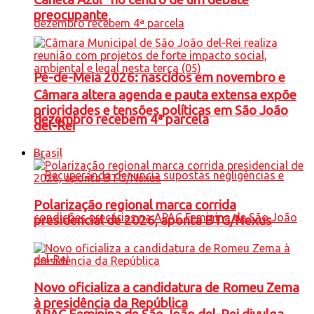
preocupante
Pé-de-Meia 2026: nascidos em novembro e
Câmara altera agenda e pauta extensa expõe
prioridades e tensões políticas em São João
dezembro recebem 4ª parcela
del-Rei
Brasil
Polarização regional marca corrida
presidencial de 2026, aponta BTG/Nexus
Novo oficializa a candidatura de Romeu Zema
à presidência da República