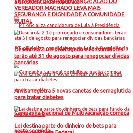
ENGENHO DE SERRA AVANÇA: ACAO DO
à presidência da República
VEREADOR MACHADO LEVA MAIS
SEGURANCA E DIGNIDADE A COMUNIDADE
RURAL
PT oficializa candidatura de Lula à Presidência
Desenrola 2.0 é prorrogado e consumidores
terão até 31 de agosto para renegociar dívidas
bancárias
Anvisa registra 5 novas canetas de semaglutida
para tratar diabetes
Campanha Nacional de Multivacinação começa
Lei destina parte do dinheiro de bets para
nesta segunda
fundo da Polícia Federal