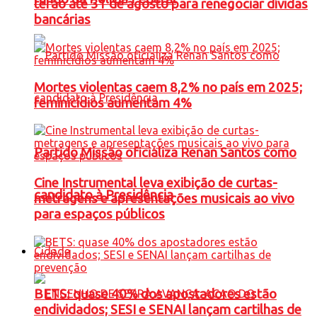
terão até 31 de agosto para renegociar dívidas
bancárias
Mortes violentas caem 8,2% no país em 2025;
feminicídios aumentam 4%
Partido Missão oficializa Renan Santos como
Cine Instrumental leva exibição de curtas-
candidato à Presidência
metragens e apresentações musicais ao vivo
para espaços públicos
Cidade
BETS: quase 40% dos apostadores estão
endividados; SESI e SENAI lançam cartilhas de