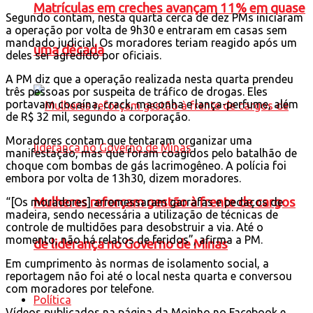
Matrículas em creches avançam 11% em quase
Segundo contam, nesta quarta cerca de dez PMs iniciaram
a operação por volta de 9h30 e entraram em casas sem
mandado judicial. Os moradores teriam reagido após um
uma década
deles ser agredido por oficiais.
A PM diz que a operação realizada nesta quarta prendeu
três pessoas por suspeita de tráfico de drogas. Eles
portavam cocaína, crack, maconha e lança-perfume, além
de R$ 32 mil, segundo a corporação.
Moradores contam que tentaram organizar uma
manifestação, mas que foram coagidos pelo batalhão de
choque com bombas de gás lacrimogêneo. A polícia foi
embora por volta de 13h30, dizem moradores.
Mulheres reforçam gestão à frente de cargos
“[Os moradores] arremessaram garrafas e pedaços de
madeira, sendo necessária a utilização de técnicas de
controle de multidões para desobstruir a via. Até o
momento, não há relatos de feridos”, afirma a PM.
de liderança no Governo de Minas
Em cumprimento às normas de isolamento social, a
reportagem não foi até o local nesta quarta e conversou
com moradores por telefone.
Política
Vídeos publicados na página da Moinho no Facebook e