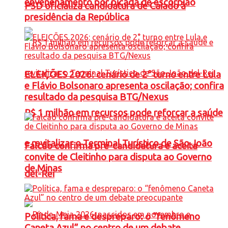
envenenamento por picada de escorpião
PSD oficializa candidatura de Caiado à
presidência da República
ELEIÇÕES 2026: cenário de 2° turno entre Lula
e Flávio Bolsonaro apresenta oscilação; confira
resultado da pesquisa BTG/Nexus
R$ 1 milhão em recursos pode reforçar a saúde
e revitalizar o Terminal Turístico de São João
Falcão confirma pré-candidatura e aceita
convite de Cleitinho para disputa ao Governo
de Minas
del-Rei
Política, fama e despreparo: o “fenômeno
Caneta Azul” no centro de um debate