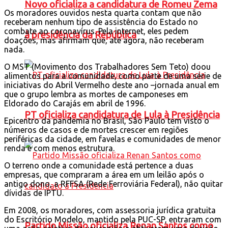
Novo oficializa a candidatura de Romeu Zema
Os moradores ouvidos nesta quarta contam que não
receberam nenhum tipo de assistência do Estado no
combate ao coronavírus. Pela internet, eles pedem
à presidência da República
doações, mas afirmam que, até agora, não receberam
nada.
O MST (Movimento dos Trabalhadores Sem Teto) doou
alimentos para a comunidade, como parte de uma série de
iniciativas do Abril Vermelho deste ano –jornada anual em
que o grupo lembra as mortes de camponeses em
Eldorado do Carajás em abril de 1996.
PT oficializa candidatura de Lula à Presidência
Epicentro da pandemia no Brasil, São Paulo tem visto o
números de casos e de mortes crescer em regiões
periféricas da cidade, em favelas e comunidades de menor
renda e com menos estrutura.
O terreno onde a comunidade está pertence a duas
empresas, que compraram a área em um leilão após o
antigo dono, a RFFSA (Rede Ferroviária Federal), não quitar
dívidas de IPTU.
Em 2008, os moradores, com assessoria jurídica gratuita
do Escritório Modelo, mantido pela PUC-SP, entraram com
Partido Missão oficializa Renan Santos como