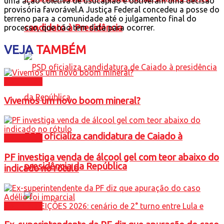
uma ação coletiva de usucapião e obtiveram uma decisão
provisória favorável.A Justiça Federal concedeu a posse do
terreno para a comunidade até o julgamento final do
candidato à Presidência
processo, que não tem data para ocorrer.
VEJA
TAMBÉM
Colunistas
Vivemos um novo boom mineral?
PSD oficializa candidatura de Caiado à
Colunistas
PF investiga venda de álcool gel com teor abaixo do
presidência da República
indicado no rótulo
Colunistas