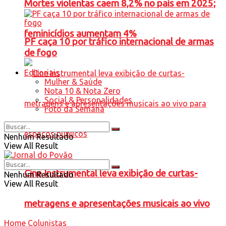
Mortes violentas caem 8,2% no país em 2025;
feminicídios aumentam 4%
PF caça 10 por tráfico internacional de armas
de fogo
Editoriais
Mulher & Saúde
Nota 10 & Nota Zero
Social & Personalidades
Foto da Semana
Nenhum Resultado
View All Result
Cine Instrumental leva exibição de curtas-
Nenhum Resultado
View All Result
metragens e apresentações musicais ao vivo
Home
Colunistas