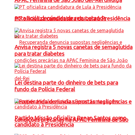
APAC Feminina de São João del-Rei divulga
nota após denúncias de recuperanda
PT oficializa candidatura de Lula à Presidência
Anvisa registra 5 novas canetas de semaglutida
para tratar diabetes
Lei destina parte do dinheiro de bets para
fundo da Polícia Federal
Recuperanda denuncia supostas negligências e
Partido Missão oficializa Renan Santos como
condições precárias na APAC Feminina de São
candidato à Presidência