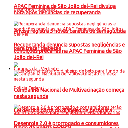
APAC Feminina de São João del-Rei divulga
nota após denúncias de recuperanda
Anvisa registra 5 novas canetas de semaglutida
Recuperanda denuncia supostas negligências e
para tratar diabetes
condições precárias na APAC Feminina de São
João del-Rei
Campos das Vertentes
Campanha Nacional de Multivacinação começa
nesta segunda
Lei destina parte do dinheiro de bets para
Desenrola 2.0 é prorrogado e consumidores
fundo da Polícia Federal