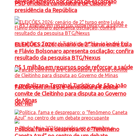
envenenamento por picada de escorpião
PSD oficializa candidatura de Caiado à
presidência da República
ELEIÇÕES 2026: cenário de 2° turno entre Lula
e Flávio Bolsonaro apresenta oscilação; confira
resultado da pesquisa BTG/Nexus
R$ 1 milhão em recursos pode reforçar a saúde
e revitalizar o Terminal Turístico de São João
Falcão confirma pré-candidatura e aceita
convite de Cleitinho para disputa ao Governo
de Minas
del-Rei
Política, fama e despreparo: o “fenômeno
Caneta Azul” no centro de um debate