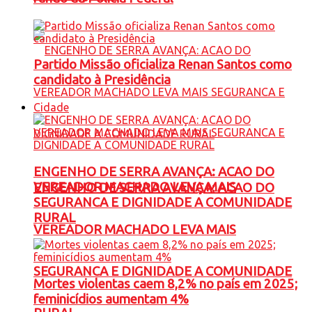
Partido Missão oficializa Renan Santos como
candidato à Presidência
Cidade
ENGENHO DE SERRA AVANÇA: ACAO DO
VEREADOR MACHADO LEVA MAIS
ENGENHO DE SERRA AVANÇA: ACAO DO
SEGURANCA E DIGNIDADE A COMUNIDADE
RURAL
VEREADOR MACHADO LEVA MAIS
SEGURANCA E DIGNIDADE A COMUNIDADE
Mortes violentas caem 8,2% no país em 2025;
feminicídios aumentam 4%