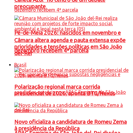
preocupante
Pé-de-Meia 2026: nascidos em novembro e
Câmara altera agenda e pauta extensa expõe
prioridades e tensões políticas em São João
dezembro recebem 4ª parcela
del-Rei
Brasil
Polarização regional marca corrida
presidencial de 2026, aponta BTG/Nexus
Novo oficializa a candidatura de Romeu Zema
à presidência da República