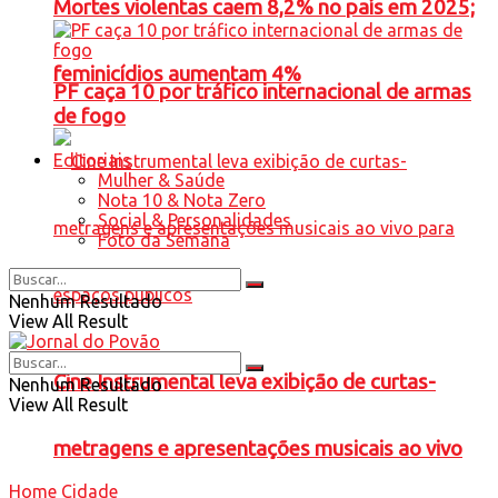
Mortes violentas caem 8,2% no país em 2025;
feminicídios aumentam 4%
PF caça 10 por tráfico internacional de armas
de fogo
Editoriais
Mulher & Saúde
Nota 10 & Nota Zero
Social & Personalidades
Foto da Semana
Nenhum Resultado
View All Result
Cine Instrumental leva exibição de curtas-
Nenhum Resultado
View All Result
metragens e apresentações musicais ao vivo
Home
Cidade