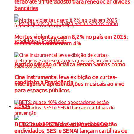
terão até 31 de agosto para renegociar dívidas
bancárias
Mortes violentas caem 8,2% no país em 2025;
feminicídios aumentam 4%
Partido Missão oficializa Renan Santos como
Cine Instrumental leva exibição de curtas-
candidato à Presidência
metragens e apresentações musicais ao vivo
para espaços públicos
Cidade
BETS: quase 40% dos apostadores estão
endividados; SESI e SENAI lançam cartilhas de