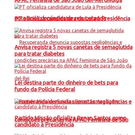
APAC Feminina de São João del-Rei divulga
nota após denúncias de recuperanda
PT oficializa candidatura de Lula à Presidência
Anvisa registra 5 novas canetas de semaglutida
para tratar diabetes
Lei destina parte do dinheiro de bets para
fundo da Polícia Federal
Recuperanda denuncia supostas negligências e
Partido Missão oficializa Renan Santos como
condições precárias na APAC Feminina de São
candidato à Presidência