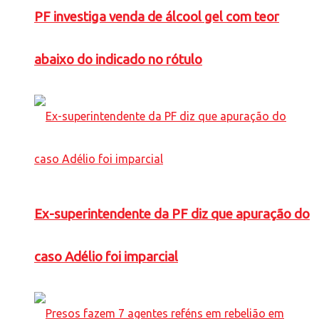
PF investiga venda de álcool gel com teor
abaixo do indicado no rótulo
Ex-superintendente da PF diz que apuração do
caso Adélio foi imparcial