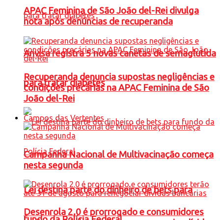
APAC Feminina de São João del-Rei divulga
nota após denúncias de recuperanda
Anvisa registra 5 novas canetas de semaglutida
Recuperanda denuncia supostas negligências e
para tratar diabetes
condições precárias na APAC Feminina de São
João del-Rei
Campos das Vertentes
Campanha Nacional de Multivacinação começa
nesta segunda
Lei destina parte do dinheiro de bets para
Desenrola 2.0 é prorrogado e consumidores
fundo da Polícia Federal