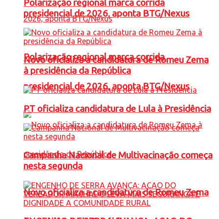
Polarização regional marca corrida
presidencial de 2026, aponta BTG/Nexus
Polarização regional marca corrida
Novo oficializa a candidatura de Romeu Zema
à presidência da República
presidencial de 2026, aponta BTG/Nexus
PT oficializa candidatura de Lula à Presidência
Campanha Nacional de Multivacinação começa
nesta segunda
Novo oficializa a candidatura de Romeu Zema