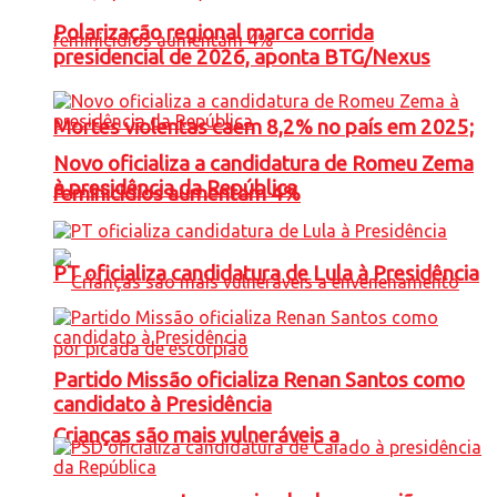
Polarização regional marca corrida
presidencial de 2026, aponta BTG/Nexus
Mortes violentas caem 8,2% no país em 2025;
Novo oficializa a candidatura de Romeu Zema
à presidência da República
feminicídios aumentam 4%
PT oficializa candidatura de Lula à Presidência
Partido Missão oficializa Renan Santos como
candidato à Presidência
Crianças são mais vulneráveis a