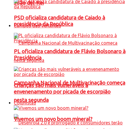
João del-Rei
PSD oficializa candidatura de Caiado à
presidência da República
Campos das Vertentes
PL oficializa candidatura de Flávio Bolsonaro à
Presidência
Campanha Nacional de Multivacinação começa
Crianças são mais vulneráveis a
envenenamento por picada de escorpião
nesta segunda
Colunistas
Vivemos um novo boom mineral?