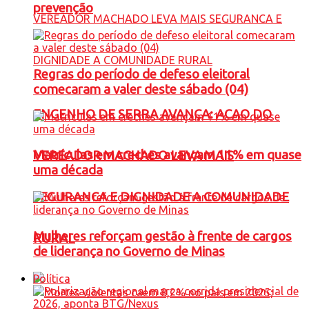
prevenção
Regras do período de defeso eleitoral
comecaram a valer deste sábado (04)
ENGENHO DE SERRA AVANÇA: ACAO DO
Matrículas em creches avançam 11% em quase
VEREADOR MACHADO LEVA MAIS
uma década
SEGURANCA E DIGNIDADE A COMUNIDADE
Mulheres reforçam gestão à frente de cargos
RURAL
de liderança no Governo de Minas
Política