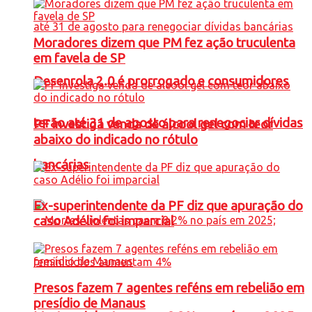
Moradores dizem que PM fez ação truculenta
em favela de SP
Desenrola 2.0 é prorrogado e consumidores
terão até 31 de agosto para renegociar dívidas
PF investiga venda de álcool gel com teor
abaixo do indicado no rótulo
bancárias
Ex-superintendente da PF diz que apuração do
caso Adélio foi imparcial
Presos fazem 7 agentes reféns em rebelião em
presídio de Manaus