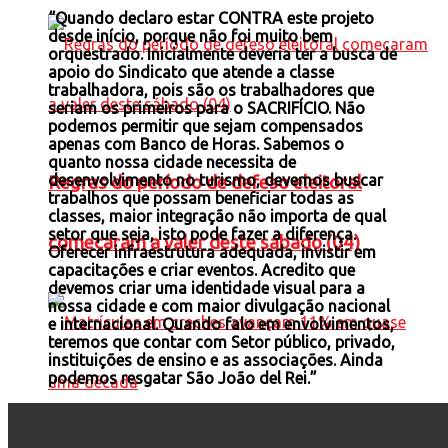
“Quando declaro estar CONTRA este projeto
desde início, porque não foi muito bem
orquestrado. Inicialmente deveria ter a busca de
apoio do Sindicato que atende a classe
trabalhadora, pois são os trabalhadores que
seriam os primeiros para o SACRIFÍCIO. Não
podemos permitir que sejam compensados
apenas com Banco de Horas. Sabemos o
quanto nossa cidade necessita de
desenvolvimento no turismo, devemos buscar
Regras do período de defeso eleitoral
trabalhos que possam beneficiar todas as
classes, maior integração não importa de qual
setor que seja, isto pode fazer a diferença.
comecaram a valer deste sábado (04)
Oferecer infraestrutura adequada, invistir em
capacitações e criar eventos. Acredito que
devemos criar uma identidade visual para a
nossa cidade e com maior divulgação nacional
e internacional. Quando falo em envolvimentos,
teremos que contar com Setor público, privado,
instituições de ensino e as associações. Ainda
podemos resgatar São João del Rei.”