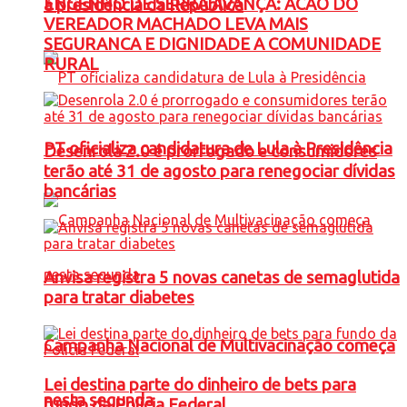
ENGENHO DE SERRA AVANÇA: ACAO DO
à presidência da República
VEREADOR MACHADO LEVA MAIS
SEGURANCA E DIGNIDADE A COMUNIDADE
RURAL
PT oficializa candidatura de Lula à Presidência
Desenrola 2.0 é prorrogado e consumidores
terão até 31 de agosto para renegociar dívidas
bancárias
Anvisa registra 5 novas canetas de semaglutida
para tratar diabetes
Campanha Nacional de Multivacinação começa
Lei destina parte do dinheiro de bets para
nesta segunda
fundo da Polícia Federal