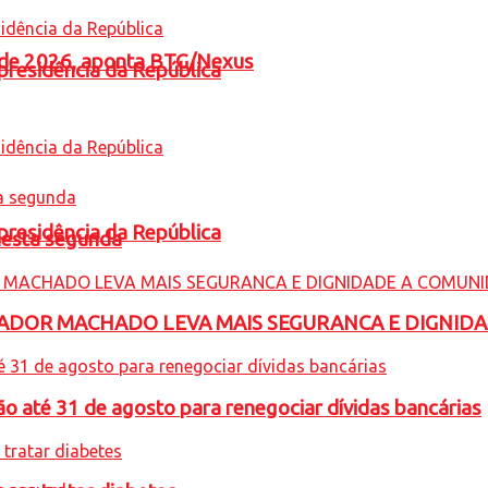
l de 2026, aponta BTG/Nexus
presidência da República
presidência da República
nesta segunda
ADOR MACHADO LEVA MAIS SEGURANCA E DIGNID
o até 31 de agosto para renegociar dívidas bancárias