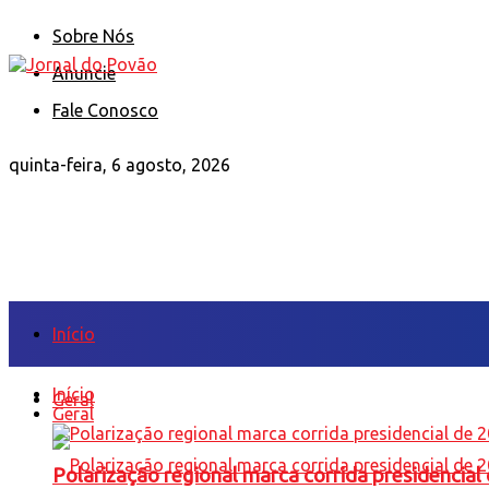
Sobre Nós
Anuncie
Fale Conosco
quinta-feira, 6 agosto, 2026
Início
Início
Geral
Geral
Polarização regional marca corrida presidencia