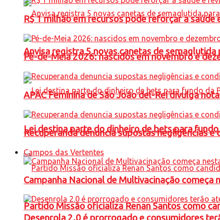
R$ 1 milhão em recursos pode reforçar a saúde e 
Anvisa registra 5 novas canetas de semaglutida 
Pé-de-Meia 2026: nascidos em novembro e dez
APAC Feminina de São João del-Rei divulga not
Lei destina parte do dinheiro de bets para fundo
Recuperanda denuncia supostas negligências e 
Campos das Vertentes
Campanha Nacional de Multivacinação começa 
Partido Missão oficializa Renan Santos como ca
Desenrola 2.0 é prorrogado e consumidores terã