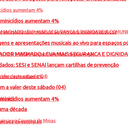
feminicídios aumentam 4%
gens e apresentações musicais ao vivo para espaços p
ADOR MACHADO LEVA MAIS SEGURANCA E DIGNID
ados; SESI e SENAI lançam cartilhas de prevenção
m a valer deste sábado (04)
feminicídios aumentam 4%
 uma década