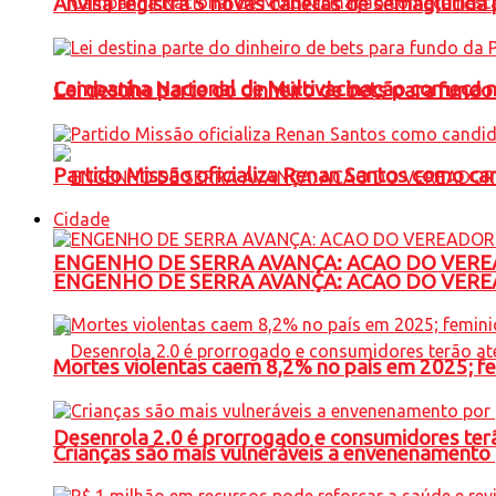
Anvisa registra 5 novas canetas de semaglutida 
Campanha Nacional de Multivacinação começa 
Lei destina parte do dinheiro de bets para fundo
Partido Missão oficializa Renan Santos como ca
Cidade
ENGENHO DE SERRA AVANÇA: ACAO DO VERE
ENGENHO DE SERRA AVANÇA: ACAO DO VERE
Mortes violentas caem 8,2% no país em 2025; 
Desenrola 2.0 é prorrogado e consumidores terã
Crianças são mais vulneráveis a envenenamento 