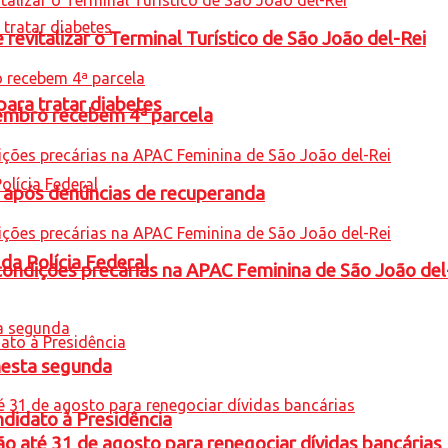
revitalizar o Terminal Turístico de São João del-Rei
para tratar diabetes
embro recebem 4ª parcela
a após denúncias de recuperanda
 da Polícia Federal
condições precárias na APAC Feminina de São João del
nesta segunda
ndidato à Presidência
o até 31 de agosto para renegociar dívidas bancárias