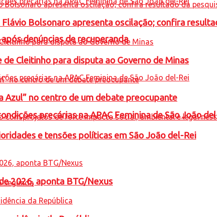
e Flávio Bolsonaro apresenta oscilação; confira resul
a após denúncias de recuperanda
e de Cleitinho para disputa ao Governo de Minas
ta Azul” no centro de um debate preocupante
condições precárias na APAC Feminina de São João del
oridades e tensões políticas em São João del-Rei
l de 2026, aponta BTG/Nexus