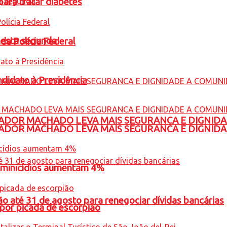
para tratar diabetes
nesta segunda
 da Polícia Federal
ndidato à Presidência
ADOR MACHADO LEVA MAIS SEGURANCA E DIGNID
ADOR MACHADO LEVA MAIS SEGURANCA E DIGNID
feminicídios aumentam 4%
o até 31 de agosto para renegociar dívidas bancárias
por picada de escorpião