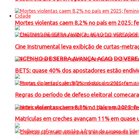
Cidade
Mortes violentas caem 8,2% no país em 2025; 
Cine Instrumental leva exibição de curtas-metra
ENGENHO DE SERRA AVANÇA: ACAO DO VERE
BETS: quase 40% dos apostadores estão endivid
Regras do período de defeso eleitoral comecara
Mortes violentas caem 8,2% no país em 2025; 
Matrículas em creches avançam 11% em quase