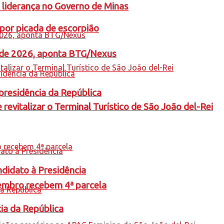
 liderança no Governo de Minas
por picada de escorpião
l de 2026, aponta BTG/Nexus
presidência da República
revitalizar o Terminal Turístico de São João del-Rei
ndidato à Presidência
embro recebem 4ª parcela
cia da República