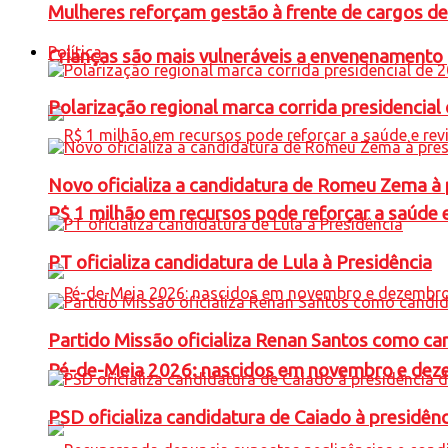
Mulheres reforçam gestão à frente de cargos de
Política
Crianças são mais vulneráveis a envenenamento 
Polarização regional marca corrida presidencia
Novo oficializa a candidatura de Romeu Zema à 
R$ 1 milhão em recursos pode reforçar a saúde e 
PT oficializa candidatura de Lula à Presidência
Partido Missão oficializa Renan Santos como ca
Pé-de-Meia 2026: nascidos em novembro e dez
PSD oficializa candidatura de Caiado à presidên