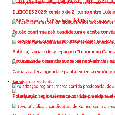
ELEIÇÕES 2026: cenário de 2° turno entre Lula 
APAC Feminina de São João del-Rei divulga not
Falcão confirma pré-candidatura e aceita convit
Política, fama e despreparo: o “fenômeno Cane
Recuperanda denuncia supostas negligências e 
Câmara altera agenda e pauta extensa expõe pri
Campos das Vertentes
Brasil
Polarização regional marca corrida presidencia