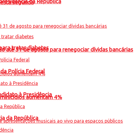
presidência da República
nesta segunda
para tratar diabetes
o até 31 de agosto para renegociar dívidas bancárias
 da Polícia Federal
ndidato à Presidência
feminicídios aumentam 4%
cia da República