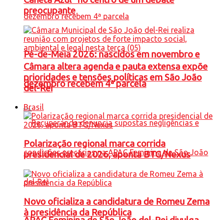
preocupante
Pé-de-Meia 2026: nascidos em novembro e
Câmara altera agenda e pauta extensa expõe
prioridades e tensões políticas em São João
dezembro recebem 4ª parcela
del-Rei
Brasil
Polarização regional marca corrida
presidencial de 2026, aponta BTG/Nexus
Novo oficializa a candidatura de Romeu Zema
à presidência da República