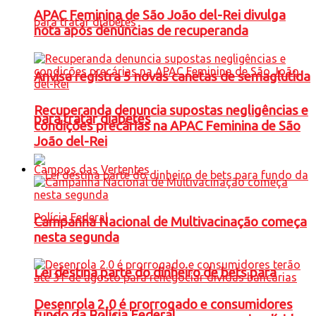
APAC Feminina de São João del-Rei divulga
nota após denúncias de recuperanda
Anvisa registra 5 novas canetas de semaglutida
Recuperanda denuncia supostas negligências e
para tratar diabetes
condições precárias na APAC Feminina de São
João del-Rei
Campos das Vertentes
Campanha Nacional de Multivacinação começa
nesta segunda
Lei destina parte do dinheiro de bets para
Desenrola 2.0 é prorrogado e consumidores
fundo da Polícia Federal