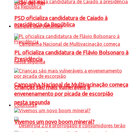
João del-Rei
PSD oficializa candidatura de Caiado à
presidência da República
Campos das Vertentes
PL oficializa candidatura de Flávio Bolsonaro à
Presidência
Campanha Nacional de Multivacinação começa
Crianças são mais vulneráveis a
envenenamento por picada de escorpião
nesta segunda
Colunistas
Vivemos um novo boom mineral?