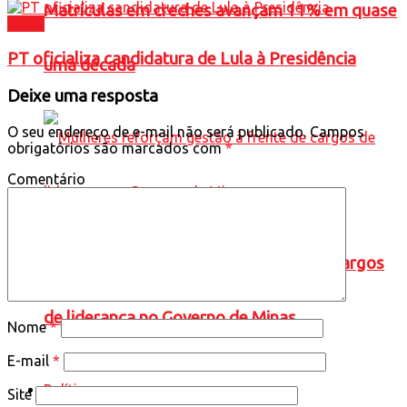
Matrículas em creches avançam 11% em quase
Brasil
PT oficializa candidatura de Lula à Presidência
uma década
Deixe uma resposta
O seu endereço de e-mail não será publicado.
Campos
obrigatórios são marcados com
*
Comentário
Mulheres reforçam gestão à frente de cargos
de liderança no Governo de Minas
Nome
*
E-mail
*
Política
Site