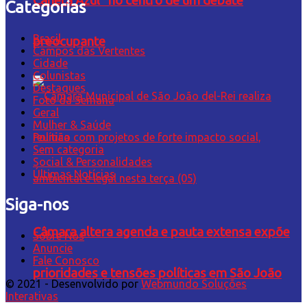
Caneta Azul” no centro de um debate
Categorias
Brasil
preocupante
Campos das Vertentes
Cidade
Colunistas
Destaques
Foto da Semana
Geral
Mulher & Saúde
Política
Sem categoria
Social & Personalidades
Últimas Notícias
Siga-nos
Câmara altera agenda e pauta extensa expõe
Sobre Nós
Anuncie
Fale Conosco
prioridades e tensões políticas em São João
© 2021 - Desenvolvido por
Webmundo Soluções
Interativas