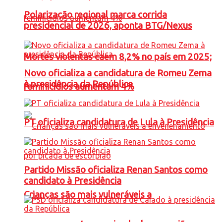
Polarização regional marca corrida
presidencial de 2026, aponta BTG/Nexus
Mortes violentas caem 8,2% no país em 2025;
Novo oficializa a candidatura de Romeu Zema
à presidência da República
feminicídios aumentam 4%
PT oficializa candidatura de Lula à Presidência
Partido Missão oficializa Renan Santos como
candidato à Presidência
Crianças são mais vulneráveis a