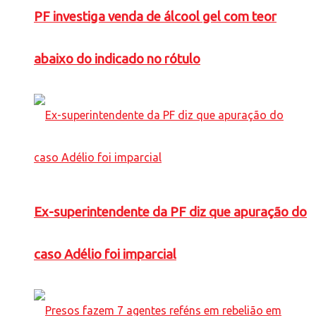
PF investiga venda de álcool gel com teor
abaixo do indicado no rótulo
Ex-superintendente da PF diz que apuração do
caso Adélio foi imparcial