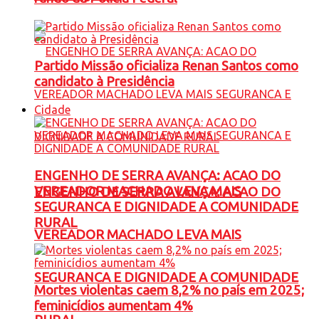
Partido Missão oficializa Renan Santos como
candidato à Presidência
Cidade
ENGENHO DE SERRA AVANÇA: ACAO DO
VEREADOR MACHADO LEVA MAIS
ENGENHO DE SERRA AVANÇA: ACAO DO
SEGURANCA E DIGNIDADE A COMUNIDADE
RURAL
VEREADOR MACHADO LEVA MAIS
SEGURANCA E DIGNIDADE A COMUNIDADE
Mortes violentas caem 8,2% no país em 2025;
feminicídios aumentam 4%