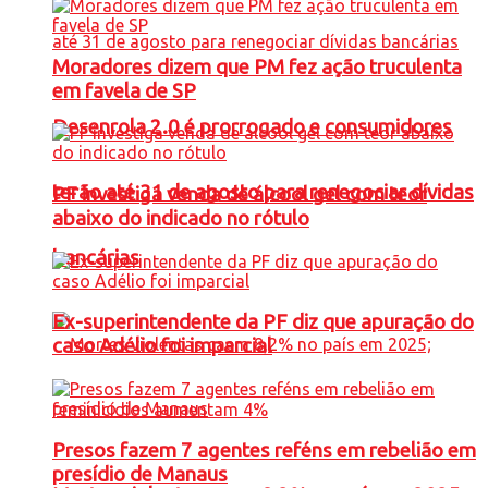
Moradores dizem que PM fez ação truculenta
em favela de SP
Desenrola 2.0 é prorrogado e consumidores
terão até 31 de agosto para renegociar dívidas
PF investiga venda de álcool gel com teor
abaixo do indicado no rótulo
bancárias
Ex-superintendente da PF diz que apuração do
caso Adélio foi imparcial
Presos fazem 7 agentes reféns em rebelião em
presídio de Manaus