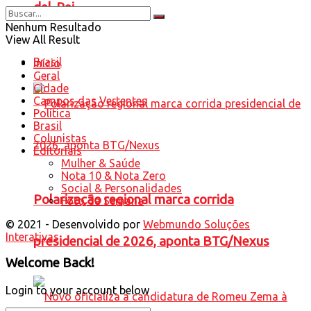
del-Rei
Nenhum Resultado
View All Result
Brasil
Início
Geral
Cidade
Campos das Vertentes
Política
Brasil
Colunistas
Editoriais
Mulher & Saúde
Nota 10 & Nota Zero
Social & Personalidades
Polarização regional marca corrida
Foto da Semana
© 2021 - Desenvolvido por
Webmundo Soluções
Interativas
presidencial de 2026, aponta BTG/Nexus
Welcome Back!
Login to your account below