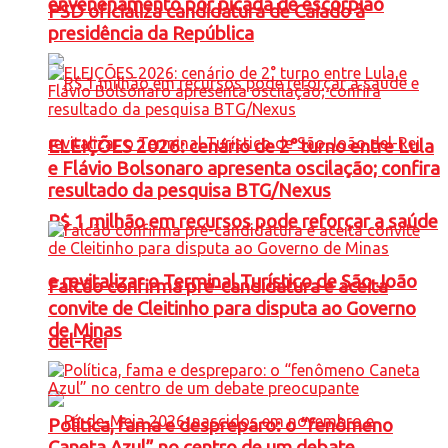
envenenamento por picada de escorpião
PSD oficializa candidatura de Caiado à
presidência da República
ELEIÇÕES 2026: cenário de 2° turno entre Lula
e Flávio Bolsonaro apresenta oscilação; confira
resultado da pesquisa BTG/Nexus
R$ 1 milhão em recursos pode reforçar a saúde
e revitalizar o Terminal Turístico de São João
Falcão confirma pré-candidatura e aceita
convite de Cleitinho para disputa ao Governo
de Minas
del-Rei
Política, fama e despreparo: o “fenômeno
Caneta Azul” no centro de um debate