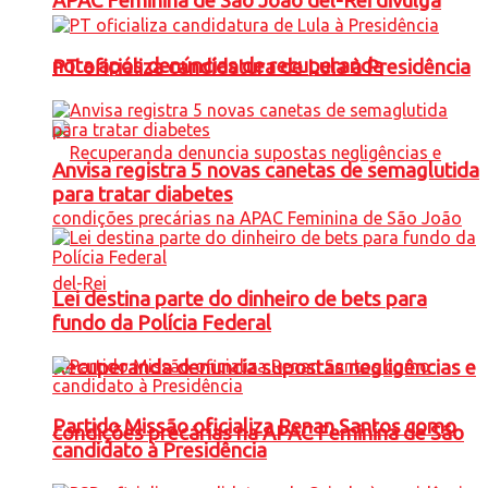
APAC Feminina de São João del-Rei divulga
nota após denúncias de recuperanda
PT oficializa candidatura de Lula à Presidência
Anvisa registra 5 novas canetas de semaglutida
para tratar diabetes
Lei destina parte do dinheiro de bets para
fundo da Polícia Federal
Recuperanda denuncia supostas negligências e
Partido Missão oficializa Renan Santos como
condições precárias na APAC Feminina de São
candidato à Presidência