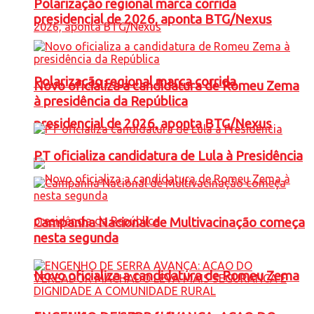
Polarização regional marca corrida
presidencial de 2026, aponta BTG/Nexus
Polarização regional marca corrida
Novo oficializa a candidatura de Romeu Zema
à presidência da República
presidencial de 2026, aponta BTG/Nexus
PT oficializa candidatura de Lula à Presidência
Campanha Nacional de Multivacinação começa
nesta segunda
Novo oficializa a candidatura de Romeu Zema