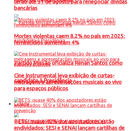
terão até 31 de agosto para renegociar dívidas
bancárias
Mortes violentas caem 8,2% no país em 2025;
feminicídios aumentam 4%
Partido Missão oficializa Renan Santos como
Cine Instrumental leva exibição de curtas-
candidato à Presidência
metragens e apresentações musicais ao vivo
para espaços públicos
Cidade
BETS: quase 40% dos apostadores estão
endividados; SESI e SENAI lançam cartilhas de