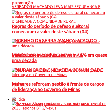
prevenção
Regras do período de defeso eleitoral
comecaram a valer deste sábado (04)
ENGENHO DE SERRA AVANÇA: ACAO DO
Matrículas em creches avançam 11% em quase
VEREADOR MACHADO LEVA MAIS
uma década
SEGURANCA E DIGNIDADE A COMUNIDADE
Mulheres reforçam gestão à frente de cargos
RURAL
de liderança no Governo de Minas
Política