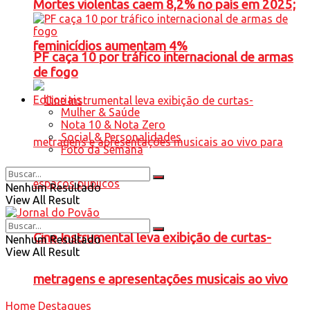
Mortes violentas caem 8,2% no país em 2025;
feminicídios aumentam 4%
PF caça 10 por tráfico internacional de armas
de fogo
Editoriais
Mulher & Saúde
Nota 10 & Nota Zero
Social & Personalidades
Foto da Semana
Nenhum Resultado
View All Result
Cine Instrumental leva exibição de curtas-
Nenhum Resultado
View All Result
metragens e apresentações musicais ao vivo
Home
Destaques