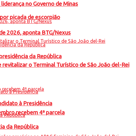
 liderança no Governo de Minas
por picada de escorpião
l de 2026, aponta BTG/Nexus
presidência da República
revitalizar o Terminal Turístico de São João del-Rei
ndidato à Presidência
embro recebem 4ª parcela
cia da República