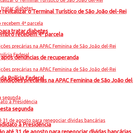
revitalizar o Terminal Turístico de São João del-Rei
para tratar diabetes
embro recebem 4ª parcela
a após denúncias de recuperanda
 da Polícia Federal
condições precárias na APAC Feminina de São João del
nesta segunda
ndidato à Presidência
o até 31 de agosto para renegociar dívidas bancárias