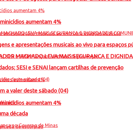
feminicídios aumentam 4%
gens e apresentações musicais ao vivo para espaços p
ADOR MACHADO LEVA MAIS SEGURANCA E DIGNID
ados; SESI e SENAI lançam cartilhas de prevenção
m a valer deste sábado (04)
feminicídios aumentam 4%
 uma década