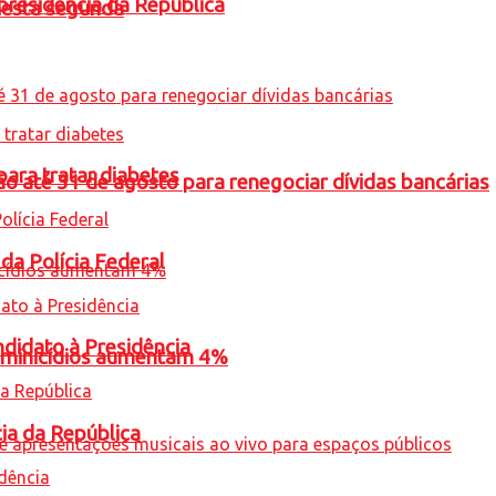
presidência da República
nesta segunda
para tratar diabetes
o até 31 de agosto para renegociar dívidas bancárias
 da Polícia Federal
ndidato à Presidência
feminicídios aumentam 4%
cia da República