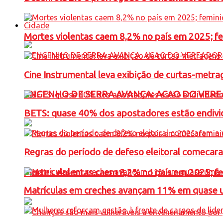
Cidade
Mortes violentas caem 8,2% no país em 2025; 
Cine Instrumental leva exibição de curtas-metra
ENGENHO DE SERRA AVANÇA: ACAO DO VERE
BETS: quase 40% dos apostadores estão endivid
Regras do período de defeso eleitoral comecara
Mortes violentas caem 8,2% no país em 2025; 
Matrículas em creches avançam 11% em quase