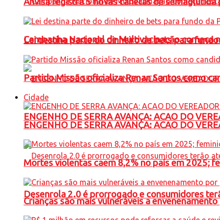
Anvisa registra 5 novas canetas de semaglutida 
Campanha Nacional de Multivacinação começa 
Lei destina parte do dinheiro de bets para fundo
Partido Missão oficializa Renan Santos como ca
Cidade
ENGENHO DE SERRA AVANÇA: ACAO DO VERE
ENGENHO DE SERRA AVANÇA: ACAO DO VERE
Mortes violentas caem 8,2% no país em 2025; 
Desenrola 2.0 é prorrogado e consumidores terã
Crianças são mais vulneráveis a envenenamento 