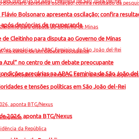
e Flávio Bolsonaro apresenta oscilação; confira resul
a após denúncias de recuperanda
e de Cleitinho para disputa ao Governo de Minas
ta Azul” no centro de um debate preocupante
condições precárias na APAC Feminina de São João del
oridades e tensões políticas em São João del-Rei
l de 2026, aponta BTG/Nexus