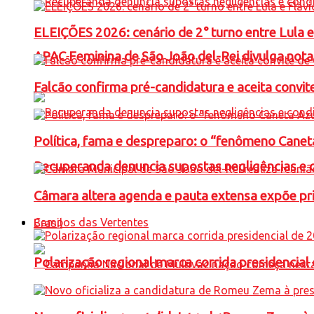
ELEIÇÕES 2026: cenário de 2° turno entre Lula 
APAC Feminina de São João del-Rei divulga not
Falcão confirma pré-candidatura e aceita convit
Política, fama e despreparo: o “fenômeno Cane
Recuperanda denuncia supostas negligências e 
Câmara altera agenda e pauta extensa expõe pri
Campos das Vertentes
Brasil
Polarização regional marca corrida presidencia