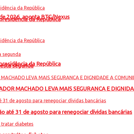
l de 2026, aponta BTG/Nexus
presidência da República
presidência da República
nesta segunda
ADOR MACHADO LEVA MAIS SEGURANCA E DIGNID
o até 31 de agosto para renegociar dívidas bancárias