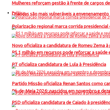
Mulheres reforçam gestão à frente de cargos de
Política
Crianças são mais vulneráveis a envenenamento 
Polarização regional marca corrida presidencia
Novo oficializa a candidatura de Romeu Zema à 
R$ 1 milhão em recursos pode reforçar a saúde e 
PT oficializa candidatura de Lula à Presidência
Partido Missão oficializa Renan Santos como ca
Pé-de-Meia 2026: nascidos em novembro e dez
PSD oficializa candidatura de Caiado à presidên