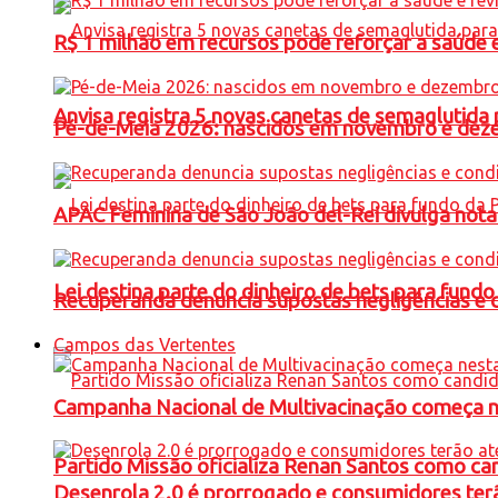
R$ 1 milhão em recursos pode reforçar a saúde e 
Anvisa registra 5 novas canetas de semaglutida 
Pé-de-Meia 2026: nascidos em novembro e dez
APAC Feminina de São João del-Rei divulga not
Lei destina parte do dinheiro de bets para fundo
Recuperanda denuncia supostas negligências e 
Campos das Vertentes
Campanha Nacional de Multivacinação começa 
Partido Missão oficializa Renan Santos como ca
Desenrola 2.0 é prorrogado e consumidores terã