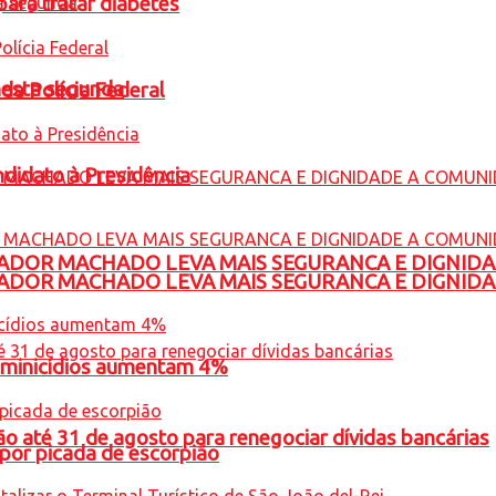
para tratar diabetes
nesta segunda
 da Polícia Federal
ndidato à Presidência
ADOR MACHADO LEVA MAIS SEGURANCA E DIGNID
ADOR MACHADO LEVA MAIS SEGURANCA E DIGNID
feminicídios aumentam 4%
o até 31 de agosto para renegociar dívidas bancárias
por picada de escorpião