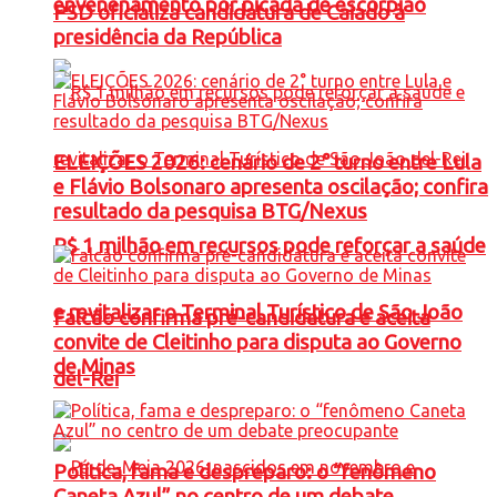
envenenamento por picada de escorpião
PSD oficializa candidatura de Caiado à
presidência da República
ELEIÇÕES 2026: cenário de 2° turno entre Lula
e Flávio Bolsonaro apresenta oscilação; confira
resultado da pesquisa BTG/Nexus
R$ 1 milhão em recursos pode reforçar a saúde
e revitalizar o Terminal Turístico de São João
Falcão confirma pré-candidatura e aceita
convite de Cleitinho para disputa ao Governo
de Minas
del-Rei
Política, fama e despreparo: o “fenômeno
Caneta Azul” no centro de um debate