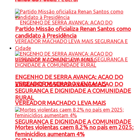
Partido Missão oficializa Renan Santos como
candidato à Presidência
Cidade
ENGENHO DE SERRA AVANÇA: ACAO DO
VEREADOR MACHADO LEVA MAIS
ENGENHO DE SERRA AVANÇA: ACAO DO
SEGURANCA E DIGNIDADE A COMUNIDADE
RURAL
VEREADOR MACHADO LEVA MAIS
SEGURANCA E DIGNIDADE A COMUNIDADE
Mortes violentas caem 8,2% no país em 2025;
feminicídios aumentam 4%