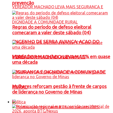
prevenção
Regras do período de defeso eleitoral
comecaram a valer deste sábado (04)
ENGENHO DE SERRA AVANÇA: ACAO DO
Matrículas em creches avançam 11% em quase
VEREADOR MACHADO LEVA MAIS
uma década
SEGURANCA E DIGNIDADE A COMUNIDADE
Mulheres reforçam gestão à frente de cargos
RURAL
de liderança no Governo de Minas
Política