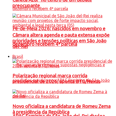
preocupante
Pé-de-Meia 2026: nascidos em novembro e
Câmara altera agenda e pauta extensa expõe
prioridades e tensões políticas em São João
dezembro recebem 4ª parcela
del-Rei
Brasil
Polarização regional marca corrida
presidencial de 2026, aponta BTG/Nexus
Novo oficializa a candidatura de Romeu Zema
à presidência da República