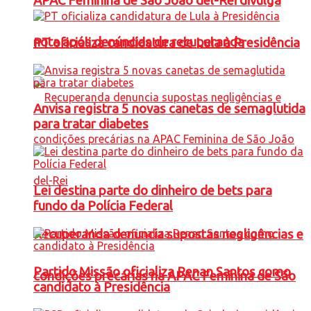
APAC Feminina de São João del-Rei divulga
nota após denúncias de recuperanda
PT oficializa candidatura de Lula à Presidência
Anvisa registra 5 novas canetas de semaglutida
para tratar diabetes
Lei destina parte do dinheiro de bets para
fundo da Polícia Federal
Recuperanda denuncia supostas negligências e
Partido Missão oficializa Renan Santos como
condições precárias na APAC Feminina de São
candidato à Presidência