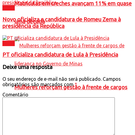
Matrículas em creches avançam 11% em quase
Brasil
Novo oficializa a candidatura de Romeu Zema à
uma década
presidência da República
Brasil
PT oficializa candidatura de Lula à Presidência
Deixe uma resposta
O seu endereço de e-mail não será publicado.
Campos
obrigatórios são marcados com
*
Mulheres reforçam gestão à frente de cargos
Comentário
de liderança no Governo de Minas
Política