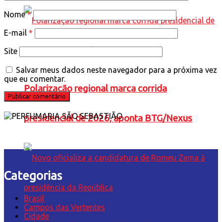
Nome
*
E-mail
*
Site
Salvar meus dados neste navegador para a próxima vez
que eu comentar.
Polarização regional marca corrida
presidencial de 2026, aponta BTG/Nexus
Categorias
Brasil
Campos das Vertentes
Cidade