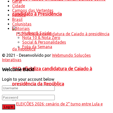
Geral
Cidade
Campos das Vertentes
candidato à Presidência
Política
Brasil
Colunistas
Editoriais
Mulher & Saúde
Nota 10 & Nota Zero
Social & Personalidades
Foto da Semana
© 2021 - Desenvolvido por
Webmundo Soluções
Interativas
PSD oficializa candidatura de Caiado à
Welcome Back!
Login to your account below
presidência da República