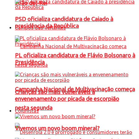
João del-Rei
PSD oficializa candidatura de Caiado à
presidência da República
Campos das Vertentes
PL oficializa candidatura de Flávio Bolsonaro à
Presidência
Campanha Nacional de Multivacinação começa
Crianças são mais vulneráveis a
envenenamento por picada de escorpião
nesta segunda
Colunistas
Vivemos um novo boom mineral?