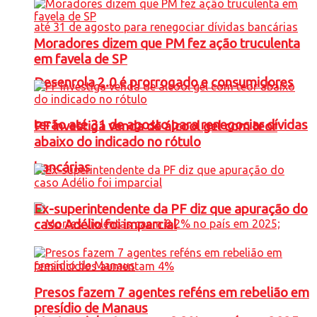
Moradores dizem que PM fez ação truculenta
em favela de SP
Desenrola 2.0 é prorrogado e consumidores
terão até 31 de agosto para renegociar dívidas
PF investiga venda de álcool gel com teor
abaixo do indicado no rótulo
bancárias
Ex-superintendente da PF diz que apuração do
caso Adélio foi imparcial
Presos fazem 7 agentes reféns em rebelião em
presídio de Manaus