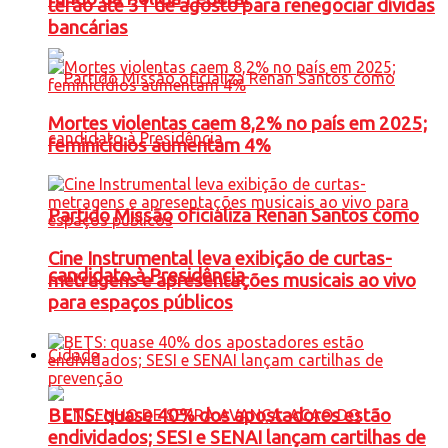
terão até 31 de agosto para renegociar dívidas
bancárias
Mortes violentas caem 8,2% no país em 2025;
feminicídios aumentam 4%
Partido Missão oficializa Renan Santos como
Cine Instrumental leva exibição de curtas-
candidato à Presidência
metragens e apresentações musicais ao vivo
para espaços públicos
Cidade
BETS: quase 40% dos apostadores estão
endividados; SESI e SENAI lançam cartilhas de