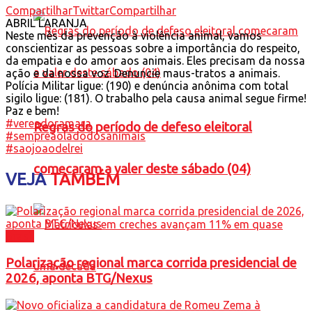
Compartilhar
Twittar
Compartilhar
ABRIL LARANJA
Neste mês da prevenção à violência animal, vamos
conscientizar as pessoas sobre a importância do respeito,
da empatia e do amor aos animais. Eles precisam da nossa
ação e da nossa voz. Denuncie maus-tratos a animais.
Polícia Militar ligue: (190) e denúncia anônima com total
sigilo ligue: (181). O trabalho pela causa animal segue firme!
Paz e bem!
#vereadoramara
Regras do período de defeso eleitoral
#sempreaoladodosanimais
#saojoaodelrei
comecaram a valer deste sábado (04)
VEJA
TAMBÉM
Brasil
Polarização regional marca corrida presidencial de
2026, aponta BTG/Nexus