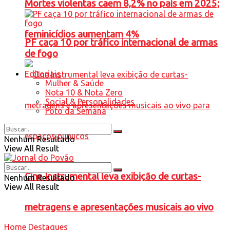
Mortes violentas caem 8,2% no país em 2025;
feminicídios aumentam 4%
PF caça 10 por tráfico internacional de armas
de fogo
Editoriais
Mulher & Saúde
Nota 10 & Nota Zero
Social & Personalidades
Foto da Semana
Nenhum Resultado
View All Result
Cine Instrumental leva exibição de curtas-
Nenhum Resultado
View All Result
metragens e apresentações musicais ao vivo
Home
Destaques