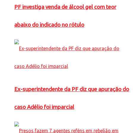
PF investiga venda de álcool gel com teor
abaixo do indicado no rótulo
Ex-superintendente da PF diz que apuração do
caso Adélio foi imparcial