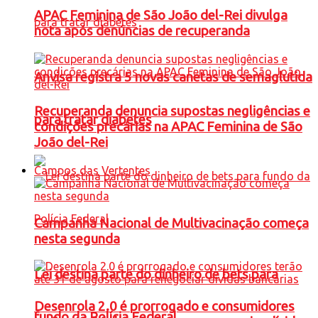
APAC Feminina de São João del-Rei divulga
nota após denúncias de recuperanda
Anvisa registra 5 novas canetas de semaglutida
Recuperanda denuncia supostas negligências e
para tratar diabetes
condições precárias na APAC Feminina de São
João del-Rei
Campos das Vertentes
Campanha Nacional de Multivacinação começa
nesta segunda
Lei destina parte do dinheiro de bets para
Desenrola 2.0 é prorrogado e consumidores
fundo da Polícia Federal