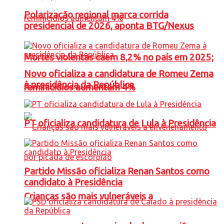
Polarização regional marca corrida
presidencial de 2026, aponta BTG/Nexus
Mortes violentas caem 8,2% no país em 2025;
Novo oficializa a candidatura de Romeu Zema
à presidência da República
feminicídios aumentam 4%
PT oficializa candidatura de Lula à Presidência
Partido Missão oficializa Renan Santos como
candidato à Presidência
Crianças são mais vulneráveis a