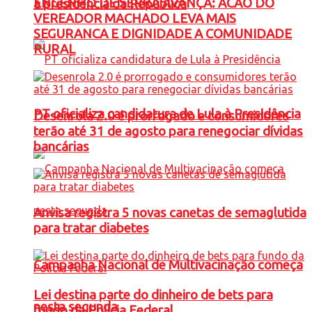
ENGENHO DE SERRA AVANÇA: ACAO DO
à presidência da República
VEREADOR MACHADO LEVA MAIS
SEGURANCA E DIGNIDADE A COMUNIDADE
RURAL
PT oficializa candidatura de Lula à Presidência
Desenrola 2.0 é prorrogado e consumidores
terão até 31 de agosto para renegociar dívidas
bancárias
Anvisa registra 5 novas canetas de semaglutida
para tratar diabetes
Campanha Nacional de Multivacinação começa
Lei destina parte do dinheiro de bets para
nesta segunda
fundo da Polícia Federal