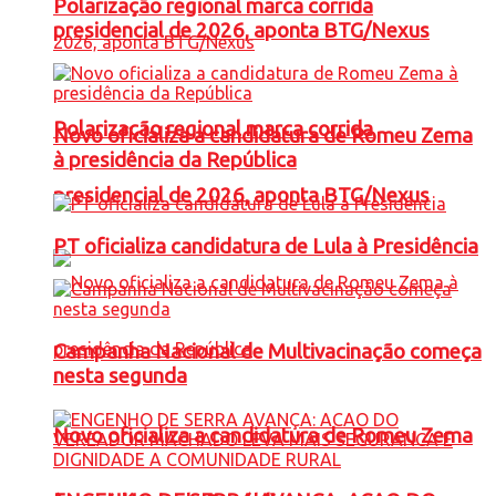
Polarização regional marca corrida
presidencial de 2026, aponta BTG/Nexus
Polarização regional marca corrida
Novo oficializa a candidatura de Romeu Zema
à presidência da República
presidencial de 2026, aponta BTG/Nexus
PT oficializa candidatura de Lula à Presidência
Campanha Nacional de Multivacinação começa
nesta segunda
Novo oficializa a candidatura de Romeu Zema