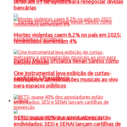
terão até 31 de agosto para renegociar dívidas
bancárias
Mortes violentas caem 8,2% no país em 2025;
feminicídios aumentam 4%
Partido Missão oficializa Renan Santos como
Cine Instrumental leva exibição de curtas-
candidato à Presidência
metragens e apresentações musicais ao vivo
para espaços públicos
Cidade
BETS: quase 40% dos apostadores estão
endividados; SESI e SENAI lançam cartilhas de