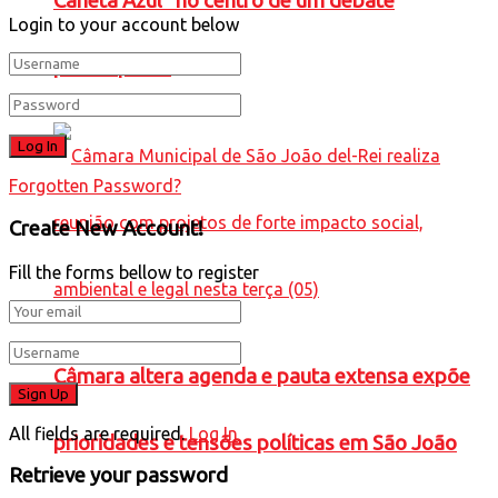
Caneta Azul” no centro de um debate
Login to your account below
preocupante
Forgotten Password?
Create New Account!
Fill the forms bellow to register
Câmara altera agenda e pauta extensa expõe
All fields are required.
Log In
prioridades e tensões políticas em São João
Retrieve your password