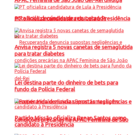
APAC Feminina de São João del-Rei divulga
nota após denúncias de recuperanda
PT oficializa candidatura de Lula à Presidência
Anvisa registra 5 novas canetas de semaglutida
para tratar diabetes
Lei destina parte do dinheiro de bets para
fundo da Polícia Federal
Recuperanda denuncia supostas negligências e
Partido Missão oficializa Renan Santos como
condições precárias na APAC Feminina de São
candidato à Presidência