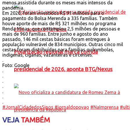
menos assistida durante os meses mais intensos da
pandemia.
Em 2020, foram investidos R$ 91 milhões para o
pagamento do Bolsa Merenda a 335 famílias. Também
houve aporte de mais de R$ 321 milhões no programa
Renda Minas, que contemplou 2,5 milhões de pessoas e
mais de 960 famílias. Entre junho e agosto do ano
passado, 146 mil cestas básicas foram entregues à
população vulnerável de 834 municípios. Outras cinco mil
cestas foram distribuídas para famílias quilombolas,
Polarização regional marca corrida
indígenas, ciganas, vazanteiras e circenses.
.
Foto: Google
presidencial de 2026, aponta BTG/Nexus
.
.
.
.
.
.
.
#JornalCidadedosSinos
#jornaldopovao
#NaImprensa
#ult
VEJA
TAMBÉM