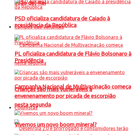
João del-Rei
PSD oficializa candidatura de Caiado à
presidência da República
Campos das Vertentes
PL oficializa candidatura de Flávio Bolsonaro à
Presidência
Campanha Nacional de Multivacinação começa
Crianças são mais vulneráveis a
envenenamento por picada de escorpião
nesta segunda
Colunistas
Vivemos um novo boom mineral?