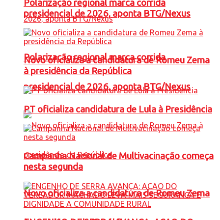
Polarização regional marca corrida
presidencial de 2026, aponta BTG/Nexus
Polarização regional marca corrida
Novo oficializa a candidatura de Romeu Zema
à presidência da República
presidencial de 2026, aponta BTG/Nexus
PT oficializa candidatura de Lula à Presidência
Campanha Nacional de Multivacinação começa
nesta segunda
Novo oficializa a candidatura de Romeu Zema