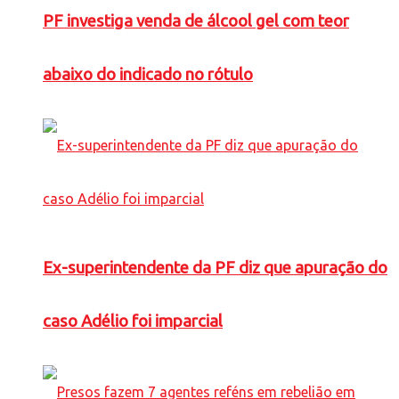
PF investiga venda de álcool gel com teor
abaixo do indicado no rótulo
Ex-superintendente da PF diz que apuração do
caso Adélio foi imparcial