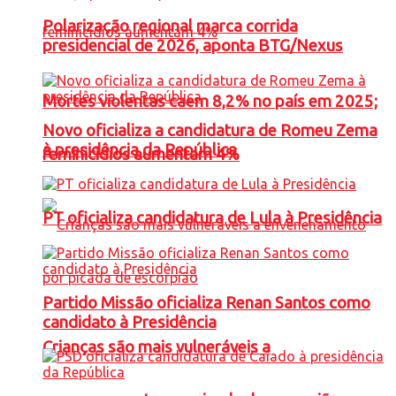
Polarização regional marca corrida
presidencial de 2026, aponta BTG/Nexus
Mortes violentas caem 8,2% no país em 2025;
Novo oficializa a candidatura de Romeu Zema
à presidência da República
feminicídios aumentam 4%
PT oficializa candidatura de Lula à Presidência
Partido Missão oficializa Renan Santos como
candidato à Presidência
Crianças são mais vulneráveis a