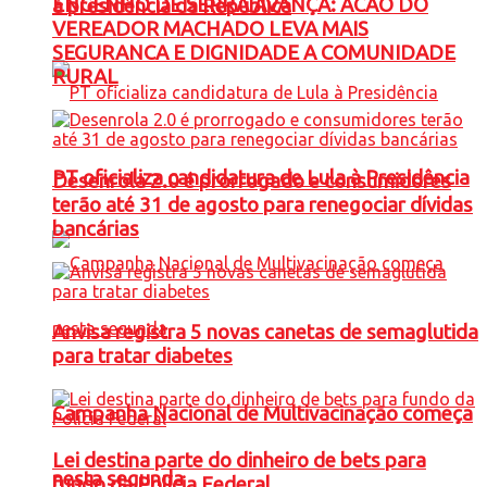
ENGENHO DE SERRA AVANÇA: ACAO DO
à presidência da República
VEREADOR MACHADO LEVA MAIS
SEGURANCA E DIGNIDADE A COMUNIDADE
RURAL
PT oficializa candidatura de Lula à Presidência
Desenrola 2.0 é prorrogado e consumidores
terão até 31 de agosto para renegociar dívidas
bancárias
Anvisa registra 5 novas canetas de semaglutida
para tratar diabetes
Campanha Nacional de Multivacinação começa
Lei destina parte do dinheiro de bets para
nesta segunda
fundo da Polícia Federal