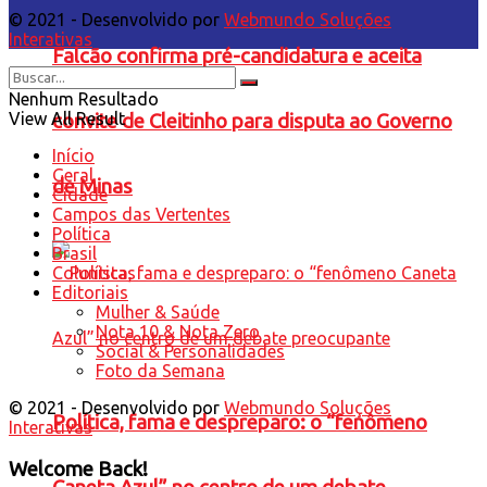
© 2021 - Desenvolvido por
Webmundo Soluções
Interativas
Falcão confirma pré-candidatura e aceita
Nenhum Resultado
View All Result
convite de Cleitinho para disputa ao Governo
Início
Geral
de Minas
Cidade
Campos das Vertentes
Política
Brasil
Colunistas
Editoriais
Mulher & Saúde
Nota 10 & Nota Zero
Social & Personalidades
Foto da Semana
© 2021 - Desenvolvido por
Webmundo Soluções
Política, fama e despreparo: o “fenômeno
Interativas
Welcome Back!