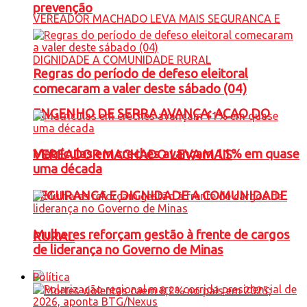
prevenção
Regras do período de defeso eleitoral
comecaram a valer deste sábado (04)
ENGENHO DE SERRA AVANÇA: ACAO DO
Matrículas em creches avançam 11% em quase
VEREADOR MACHADO LEVA MAIS
uma década
SEGURANCA E DIGNIDADE A COMUNIDADE
Mulheres reforçam gestão à frente de cargos
RURAL
de liderança no Governo de Minas
Política