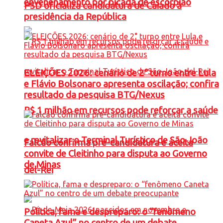
envenenamento por picada de escorpião
PSD oficializa candidatura de Caiado à
presidência da República
ELEIÇÕES 2026: cenário de 2° turno entre Lula
e Flávio Bolsonaro apresenta oscilação; confira
resultado da pesquisa BTG/Nexus
R$ 1 milhão em recursos pode reforçar a saúde
e revitalizar o Terminal Turístico de São João
Falcão confirma pré-candidatura e aceita
convite de Cleitinho para disputa ao Governo
de Minas
del-Rei
Política, fama e despreparo: o “fenômeno
Caneta Azul” no centro de um debate