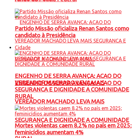
Partido Missão oficializa Renan Santos como
candidato à Presidência
Cidade
ENGENHO DE SERRA AVANÇA: ACAO DO
VEREADOR MACHADO LEVA MAIS
ENGENHO DE SERRA AVANÇA: ACAO DO
SEGURANCA E DIGNIDADE A COMUNIDADE
RURAL
VEREADOR MACHADO LEVA MAIS
SEGURANCA E DIGNIDADE A COMUNIDADE
Mortes violentas caem 8,2% no país em 2025;
feminicídios aumentam 4%