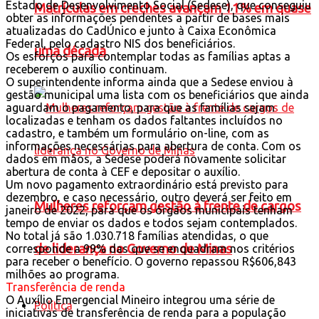
Estado de Desenvolvimento Social (Sedese), que conseguiu
Matrículas em creches avançam 11% em quase
obter as informações pendentes a partir de bases mais
atualizadas do CadÚnico e junto à Caixa Econômica
Federal, pelo cadastro NIS dos beneficiários.
uma década
Os esforços para contemplar todas as famílias aptas a
receberem o auxílio continuam.
O superintendente informa ainda que a Sedese enviou à
gestão municipal uma lista com os beneficiários que ainda
aguardam o pagamento, para que as famílias sejam
localizadas e tenham os dados faltantes incluídos no
cadastro, e também um formulário on-line, com as
informações necessárias para abertura de conta. Com os
dados em mãos, a Sedese poderá novamente solicitar
abertura de conta à CEF e depositar o auxílio.
Um novo pagamento extraordinário está previsto para
dezembro, e caso necessário, outro deverá ser feito em
Mulheres reforçam gestão à frente de cargos
janeiro de 2022, para que os órgãos municipais tenham
tempo de enviar os dados e todos sejam contemplados.
No total já são 1.030.718 famílias atendidas, o que
de liderança no Governo de Minas
corresponde a 99% das que se enquadram nos critérios
para receber o benefício. O governo repassou R$606,843
milhões ao programa.
Transferência de renda
O Auxílio Emergencial Mineiro integrou uma série de
Política
iniciativas de transferência de renda para a população