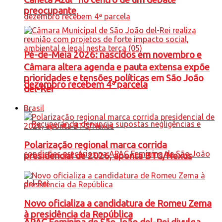
preocupante
Pé-de-Meia 2026: nascidos em novembro e
Câmara altera agenda e pauta extensa expõe
prioridades e tensões políticas em São João
dezembro recebem 4ª parcela
del-Rei
Brasil
Polarização regional marca corrida
presidencial de 2026, aponta BTG/Nexus
Novo oficializa a candidatura de Romeu Zema
à presidência da República