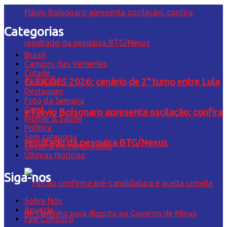
Categorias
Brasil
Campos das Vertentes
Cidade
ELEIÇÕES 2026: cenário de 2° turno entre Lula
Colunistas
Destaques
Foto da Semana
Geral
e Flávio Bolsonaro apresenta oscilação; confira
Mulher & Saúde
Política
Sem categoria
resultado da pesquisa BTG/Nexus
Social & Personalidades
Últimas Notícias
Siga-nos
Sobre Nós
Anuncie
Fale Conosco