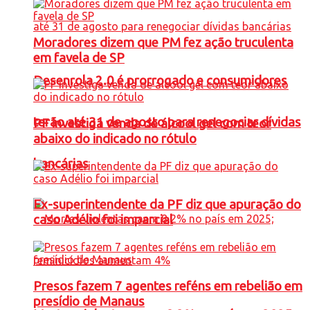
Moradores dizem que PM fez ação truculenta
em favela de SP
Desenrola 2.0 é prorrogado e consumidores
terão até 31 de agosto para renegociar dívidas
PF investiga venda de álcool gel com teor
abaixo do indicado no rótulo
bancárias
Ex-superintendente da PF diz que apuração do
caso Adélio foi imparcial
Presos fazem 7 agentes reféns em rebelião em
presídio de Manaus