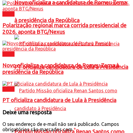
Novo oficializa a candidatura de Romeu Zema
Brasil
à presidência da República
Polarização regional marca corrida presidencial de
2026, aponta BTG/Nexus
Brasil
Novo oficializa a candidatura de Romeu Zema à
PT oficializa candidatura de Lula à Presidência
presidência da República
Brasil
PT oficializa candidatura de Lula à Presidência
Deixe uma resposta
O seu endereço de e-mail não será publicado.
Campos
obrigatórios são marcados com
*
Partido Missão oficializa Renan Santos como