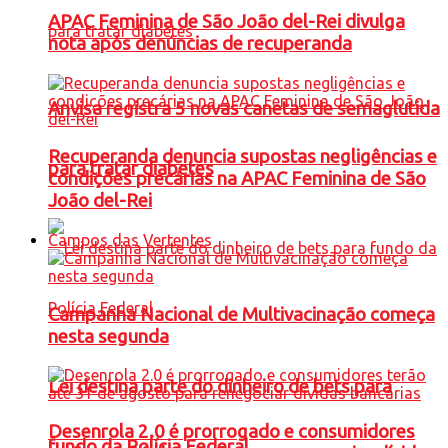
APAC Feminina de São João del-Rei divulga
nota após denúncias de recuperanda
Anvisa registra 5 novas canetas de semaglutida
Recuperanda denuncia supostas negligências e
para tratar diabetes
condições precárias na APAC Feminina de São
João del-Rei
Campos das Vertentes
Campanha Nacional de Multivacinação começa
nesta segunda
Lei destina parte do dinheiro de bets para
Desenrola 2.0 é prorrogado e consumidores
fundo da Polícia Federal