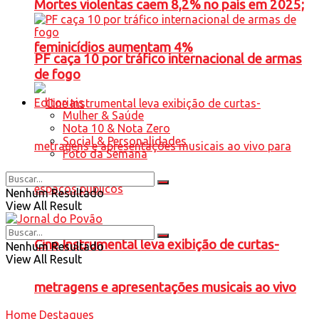
Mortes violentas caem 8,2% no país em 2025;
feminicídios aumentam 4%
PF caça 10 por tráfico internacional de armas
de fogo
Editoriais
Mulher & Saúde
Nota 10 & Nota Zero
Social & Personalidades
Foto da Semana
Nenhum Resultado
View All Result
Cine Instrumental leva exibição de curtas-
Nenhum Resultado
View All Result
metragens e apresentações musicais ao vivo
Home
Destaques