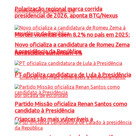
Polarização regional marca corrida
presidencial de 2026, aponta BTG/Nexus
Mortes violentas caem 8,2% no país em 2025;
Novo oficializa a candidatura de Romeu Zema
à presidência da República
feminicídios aumentam 4%
PT oficializa candidatura de Lula à Presidência
Partido Missão oficializa Renan Santos como
candidato à Presidência
Crianças são mais vulneráveis a