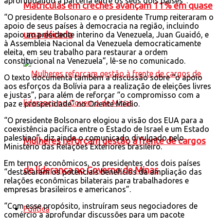
aprofundando a parceria entre os seus dois países”.
Matrículas em creches avançam 11% em quase
“O presidente Bolsonaro e o presidente Trump reiteraram o
apoio de seus países à democracia na região, incluindo
uma década
apoio ao presidente interino da Venezuela, Juan Guaidó, e
à Assembleia Nacional da Venezuela democraticamente
eleita, em seu trabalho para restaurar a ordem
constitucional na Venezuela”, lê-se no comunicado.
O texto documenta também a discussão sobre “o apoio
aos esforços da Bolívia para a realização de eleições livres
e justas”, para além de reforçar “o compromisso com a
paz e prosperidade” no Oriente Médio.
“O presidente Bolsonaro elogiou a visão dos EUA para a
coexistência pacífica entre o Estado de Israel e um Estado
palestino”, diz ainda o comunicado divulgado pelo
Mulheres reforçam gestão à frente de cargos
Ministério das Relações Exteriores brasileiro.
Em termos econômicos, os presidentes dos dois países
de liderança no Governo de Minas
“destacaram os potenciais benefícios da ampliação das
relações econômicas bilaterais para trabalhadores e
empresas brasileiros e americanos”.
“Com esse propósito, instruíram seus negociadores de
Política
comércio a aprofundar discussões para um pacote