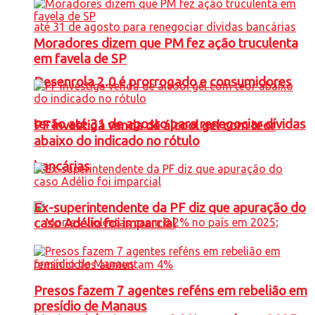
Moradores dizem que PM fez ação truculenta
em favela de SP
Desenrola 2.0 é prorrogado e consumidores
terão até 31 de agosto para renegociar dívidas
PF investiga venda de álcool gel com teor
abaixo do indicado no rótulo
bancárias
Ex-superintendente da PF diz que apuração do
caso Adélio foi imparcial
Presos fazem 7 agentes reféns em rebelião em
presídio de Manaus