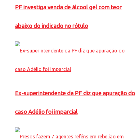
PF investiga venda de álcool gel com teor
abaixo do indicado no rótulo
Ex-superintendente da PF diz que apuração do
caso Adélio foi imparcial