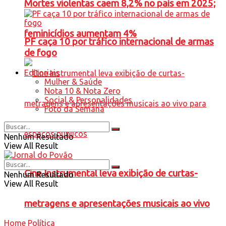
Mortes violentas caem 8,2% no país em 2025;
feminicídios aumentam 4%
PF caça 10 por tráfico internacional de armas
de fogo
Editoriais
Mulher & Saúde
Nota 10 & Nota Zero
Social & Personalidades
Foto da Semana
Nenhum Resultado
View All Result
Cine Instrumental leva exibição de curtas-
Nenhum Resultado
View All Result
metragens e apresentações musicais ao vivo
Home
Política