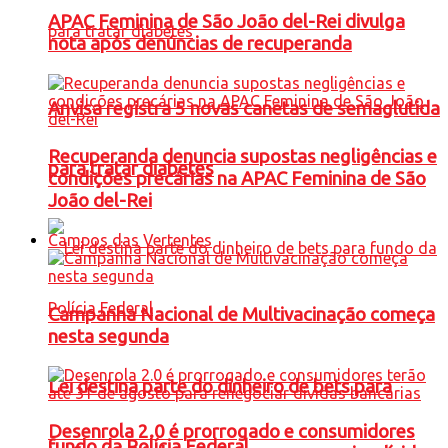
APAC Feminina de São João del-Rei divulga
nota após denúncias de recuperanda
Anvisa registra 5 novas canetas de semaglutida
Recuperanda denuncia supostas negligências e
para tratar diabetes
condições precárias na APAC Feminina de São
João del-Rei
Campos das Vertentes
Campanha Nacional de Multivacinação começa
nesta segunda
Lei destina parte do dinheiro de bets para
Desenrola 2.0 é prorrogado e consumidores
fundo da Polícia Federal