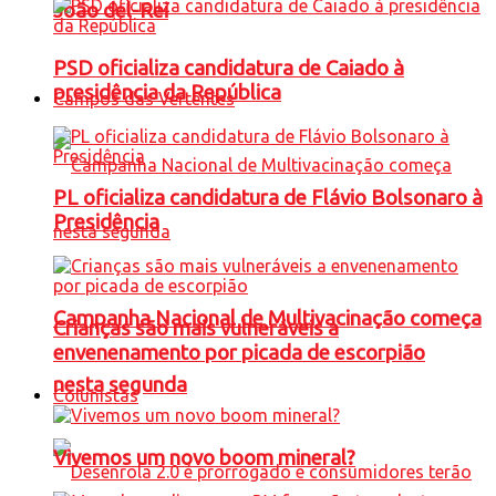
João del-Rei
PSD oficializa candidatura de Caiado à
presidência da República
Campos das Vertentes
PL oficializa candidatura de Flávio Bolsonaro à
Presidência
Campanha Nacional de Multivacinação começa
Crianças são mais vulneráveis a
envenenamento por picada de escorpião
nesta segunda
Colunistas
Vivemos um novo boom mineral?