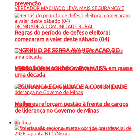
prevenção
Regras do período de defeso eleitoral
comecaram a valer deste sábado (04)
ENGENHO DE SERRA AVANÇA: ACAO DO
Matrículas em creches avançam 11% em quase
VEREADOR MACHADO LEVA MAIS
uma década
SEGURANCA E DIGNIDADE A COMUNIDADE
Mulheres reforçam gestão à frente de cargos
RURAL
de liderança no Governo de Minas
Política