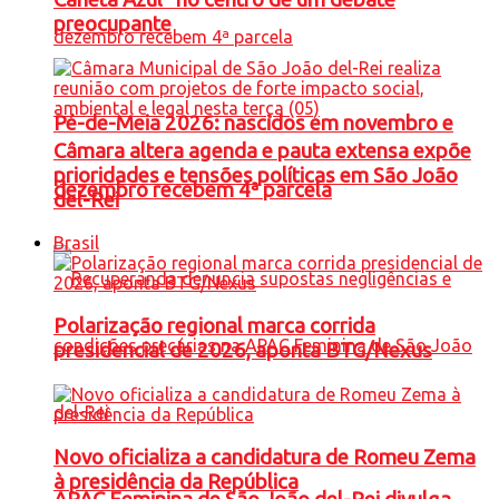
preocupante
Pé-de-Meia 2026: nascidos em novembro e
Câmara altera agenda e pauta extensa expõe
prioridades e tensões políticas em São João
dezembro recebem 4ª parcela
del-Rei
Brasil
Polarização regional marca corrida
presidencial de 2026, aponta BTG/Nexus
Novo oficializa a candidatura de Romeu Zema
à presidência da República