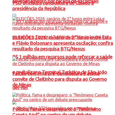
envenenamento por picada de escorpião
PSD oficializa candidatura de Caiado à
presidência da República
ELEIÇÕES 2026: cenário de 2° turno entre Lula
e Flávio Bolsonaro apresenta oscilação; confira
resultado da pesquisa BTG/Nexus
R$ 1 milhão em recursos pode reforçar a saúde
e revitalizar o Terminal Turístico de São João
Falcão confirma pré-candidatura e aceita
convite de Cleitinho para disputa ao Governo
de Minas
del-Rei
Política, fama e despreparo: o “fenômeno
Caneta Azul” no centro de um debate