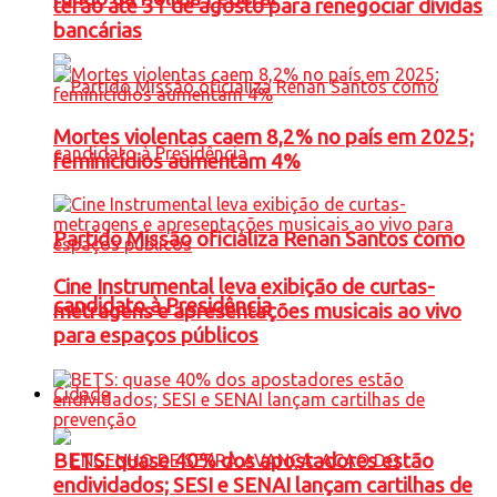
terão até 31 de agosto para renegociar dívidas
bancárias
Mortes violentas caem 8,2% no país em 2025;
feminicídios aumentam 4%
Partido Missão oficializa Renan Santos como
Cine Instrumental leva exibição de curtas-
candidato à Presidência
metragens e apresentações musicais ao vivo
para espaços públicos
Cidade
BETS: quase 40% dos apostadores estão
endividados; SESI e SENAI lançam cartilhas de