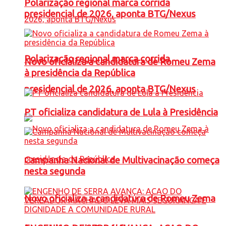
Polarização regional marca corrida
presidencial de 2026, aponta BTG/Nexus
Polarização regional marca corrida
Novo oficializa a candidatura de Romeu Zema
à presidência da República
presidencial de 2026, aponta BTG/Nexus
PT oficializa candidatura de Lula à Presidência
Campanha Nacional de Multivacinação começa
nesta segunda
Novo oficializa a candidatura de Romeu Zema