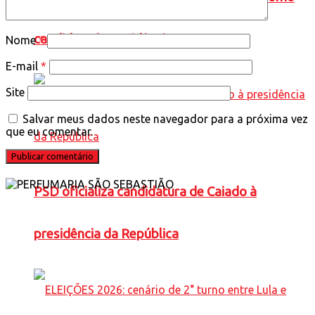
candidato à Presidência
Nome
*
E-mail
*
Site
Salvar meus dados neste navegador para a próxima vez
que eu comentar.
PSD oficializa candidatura de Caiado à
presidência da República