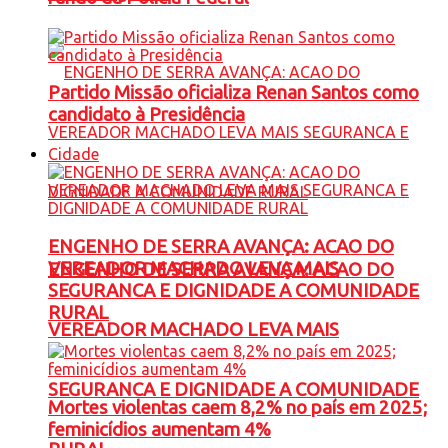
Partido Missão oficializa Renan Santos como
candidato à Presidência
Cidade
ENGENHO DE SERRA AVANÇA: ACAO DO
VEREADOR MACHADO LEVA MAIS
ENGENHO DE SERRA AVANÇA: ACAO DO
SEGURANCA E DIGNIDADE A COMUNIDADE
RURAL
VEREADOR MACHADO LEVA MAIS
SEGURANCA E DIGNIDADE A COMUNIDADE
Mortes violentas caem 8,2% no país em 2025;
feminicídios aumentam 4%