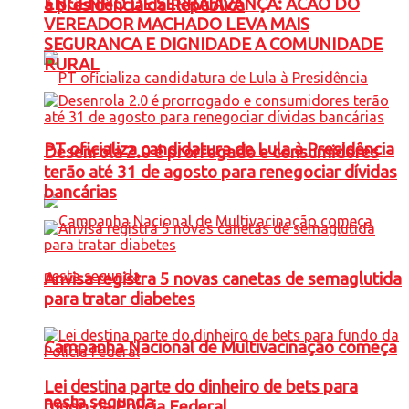
ENGENHO DE SERRA AVANÇA: ACAO DO
à presidência da República
VEREADOR MACHADO LEVA MAIS
SEGURANCA E DIGNIDADE A COMUNIDADE
RURAL
PT oficializa candidatura de Lula à Presidência
Desenrola 2.0 é prorrogado e consumidores
terão até 31 de agosto para renegociar dívidas
bancárias
Anvisa registra 5 novas canetas de semaglutida
para tratar diabetes
Campanha Nacional de Multivacinação começa
Lei destina parte do dinheiro de bets para
nesta segunda
fundo da Polícia Federal