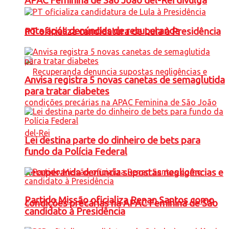
APAC Feminina de São João del-Rei divulga
nota após denúncias de recuperanda
PT oficializa candidatura de Lula à Presidência
Anvisa registra 5 novas canetas de semaglutida
para tratar diabetes
Lei destina parte do dinheiro de bets para
fundo da Polícia Federal
Recuperanda denuncia supostas negligências e
Partido Missão oficializa Renan Santos como
condições precárias na APAC Feminina de São
candidato à Presidência