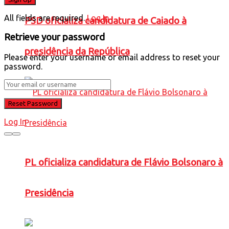
All fields are required.
Log In
PSD oficializa candidatura de Caiado à
Retrieve your password
presidência da República
Please enter your username or email address to reset your
password.
Log In
PL oficializa candidatura de Flávio Bolsonaro à
Presidência