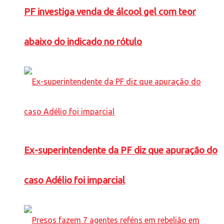
PF investiga venda de álcool gel com teor
abaixo do indicado no rótulo
Ex-superintendente da PF diz que apuração do
caso Adélio foi imparcial