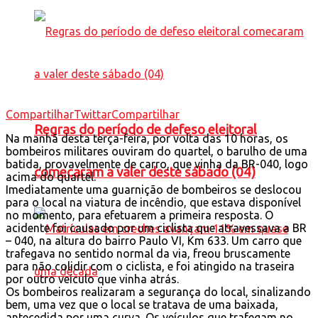
Compartilhar
Twittar
Compartilhar
Regras do período de defeso eleitoral
Na manhã desta terça-feira, por volta das 10 horas, os
bombeiros militares ouviram do quartel, o barulho de uma
batida, provavelmente de carro, que vinha da BR-040, logo
comecaram a valer deste sábado (04)
acima do quartel.
Imediatamente uma guarnição de bombeiros se deslocou
para o local na viatura de incêndio, que estava disponível
no momento, para efetuarem a primeira resposta. O
acidente foi causado por um ciclista que atravessava a BR
– 040, na altura do bairro Paulo VI, Km 633. Um carro que
trafegava no sentido normal da via, freou bruscamente
para não colidir com o ciclista, e foi atingido na traseira
por outro veículo que vinha atrás.
Os bombeiros realizaram a segurança do local, sinalizando
bem, uma vez que o local se tratava de uma baixada,
antecedida por uma curva. Os veículos que trafegam no