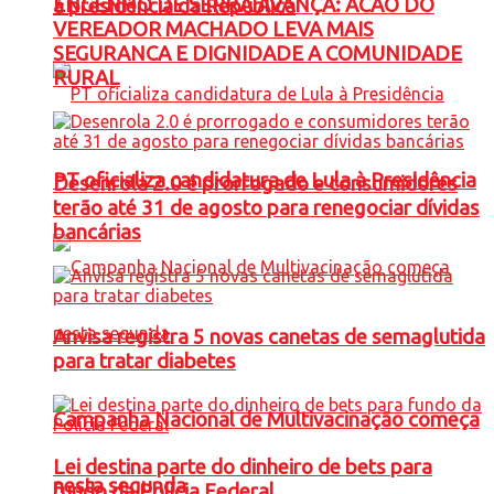
ENGENHO DE SERRA AVANÇA: ACAO DO
à presidência da República
VEREADOR MACHADO LEVA MAIS
SEGURANCA E DIGNIDADE A COMUNIDADE
RURAL
PT oficializa candidatura de Lula à Presidência
Desenrola 2.0 é prorrogado e consumidores
terão até 31 de agosto para renegociar dívidas
bancárias
Anvisa registra 5 novas canetas de semaglutida
para tratar diabetes
Campanha Nacional de Multivacinação começa
Lei destina parte do dinheiro de bets para
nesta segunda
fundo da Polícia Federal