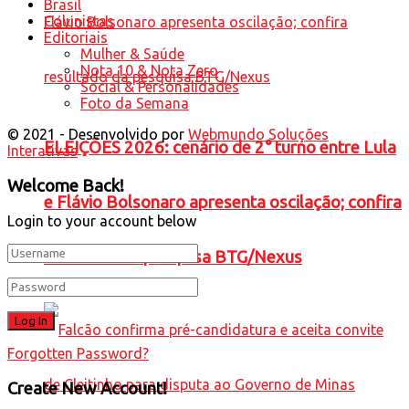
Brasil
Colunistas
Editoriais
Mulher & Saúde
Nota 10 & Nota Zero
Social & Personalidades
Foto da Semana
© 2021 - Desenvolvido por
Webmundo Soluções
ELEIÇÕES 2026: cenário de 2° turno entre Lula
Interativas
Welcome Back!
e Flávio Bolsonaro apresenta oscilação; confira
Login to your account below
resultado da pesquisa BTG/Nexus
Forgotten Password?
Create New Account!