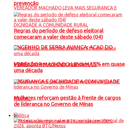
prevenção
Regras do período de defeso eleitoral
comecaram a valer deste sábado (04)
ENGENHO DE SERRA AVANÇA: ACAO DO
Matrículas em creches avançam 11% em quase
VEREADOR MACHADO LEVA MAIS
uma década
SEGURANCA E DIGNIDADE A COMUNIDADE
Mulheres reforçam gestão à frente de cargos
RURAL
de liderança no Governo de Minas
Política