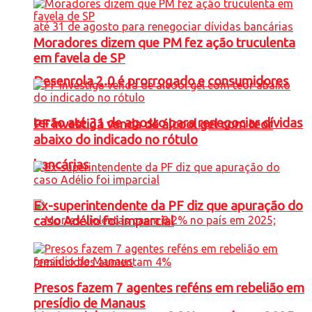
Moradores dizem que PM fez ação truculenta
em favela de SP
Desenrola 2.0 é prorrogado e consumidores
terão até 31 de agosto para renegociar dívidas
PF investiga venda de álcool gel com teor
abaixo do indicado no rótulo
bancárias
Ex-superintendente da PF diz que apuração do
caso Adélio foi imparcial
Presos fazem 7 agentes reféns em rebelião em
presídio de Manaus