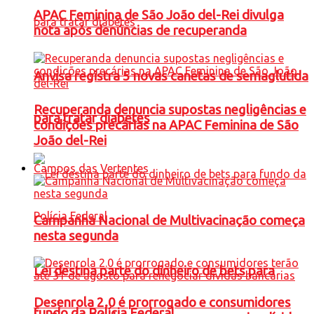
APAC Feminina de São João del-Rei divulga
nota após denúncias de recuperanda
Anvisa registra 5 novas canetas de semaglutida
Recuperanda denuncia supostas negligências e
para tratar diabetes
condições precárias na APAC Feminina de São
João del-Rei
Campos das Vertentes
Campanha Nacional de Multivacinação começa
nesta segunda
Lei destina parte do dinheiro de bets para
Desenrola 2.0 é prorrogado e consumidores
fundo da Polícia Federal