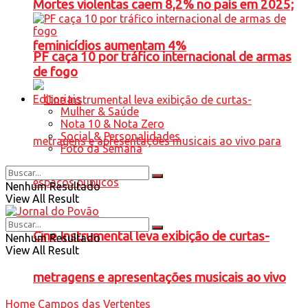
Mortes violentas caem 8,2% no país em 2025;
feminicídios aumentam 4%
PF caça 10 por tráfico internacional de armas
de fogo
Editoriais
Mulher & Saúde
Nota 10 & Nota Zero
Social & Personalidades
Foto da Semana
Nenhum Resultado
View All Result
Cine Instrumental leva exibição de curtas-
Nenhum Resultado
View All Result
metragens e apresentações musicais ao vivo
Home
Campos das Vertentes