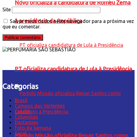
Novo oficializa a candidatura de Romeu Zema
Site
à presidência da República
Salvar meus dados neste navegador para a próxima vez
que eu comentar.
PT oficializa candidatura de Lula à Presidência
Categorias
Brasil
Campos das Vertentes
Cidade
Colunistas
Destaques
Foto da Semana
Geral
Partido Missão oficializa Renan Santos como