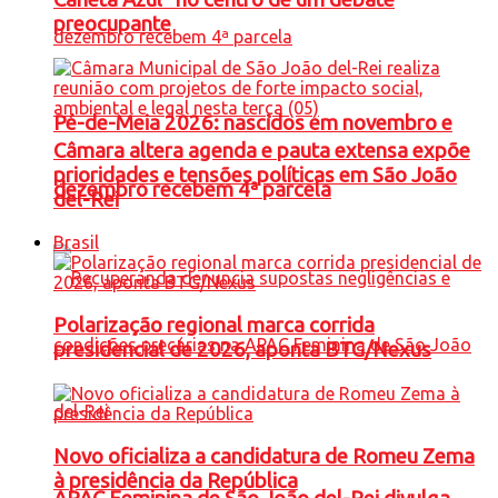
preocupante
Pé-de-Meia 2026: nascidos em novembro e
Câmara altera agenda e pauta extensa expõe
prioridades e tensões políticas em São João
dezembro recebem 4ª parcela
del-Rei
Brasil
Polarização regional marca corrida
presidencial de 2026, aponta BTG/Nexus
Novo oficializa a candidatura de Romeu Zema
à presidência da República