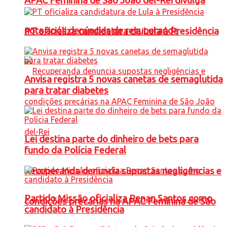
APAC Feminina de São João del-Rei divulga
nota após denúncias de recuperanda
PT oficializa candidatura de Lula à Presidência
Anvisa registra 5 novas canetas de semaglutida
para tratar diabetes
Lei destina parte do dinheiro de bets para
fundo da Polícia Federal
Recuperanda denuncia supostas negligências e
Partido Missão oficializa Renan Santos como
condições precárias na APAC Feminina de São
candidato à Presidência