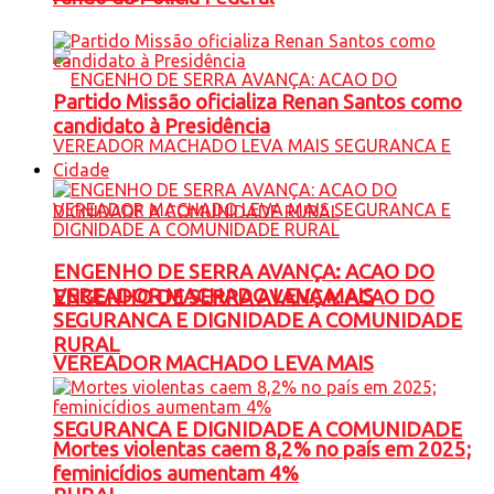
Partido Missão oficializa Renan Santos como
candidato à Presidência
Cidade
ENGENHO DE SERRA AVANÇA: ACAO DO
VEREADOR MACHADO LEVA MAIS
ENGENHO DE SERRA AVANÇA: ACAO DO
SEGURANCA E DIGNIDADE A COMUNIDADE
RURAL
VEREADOR MACHADO LEVA MAIS
SEGURANCA E DIGNIDADE A COMUNIDADE
Mortes violentas caem 8,2% no país em 2025;
feminicídios aumentam 4%