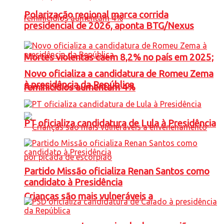
Polarização regional marca corrida
presidencial de 2026, aponta BTG/Nexus
Mortes violentas caem 8,2% no país em 2025;
Novo oficializa a candidatura de Romeu Zema
à presidência da República
feminicídios aumentam 4%
PT oficializa candidatura de Lula à Presidência
Partido Missão oficializa Renan Santos como
candidato à Presidência
Crianças são mais vulneráveis a