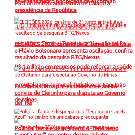
envenenamento por picada de escorpião
PSD oficializa candidatura de Caiado à
presidência da República
ELEIÇÕES 2026: cenário de 2° turno entre Lula
e Flávio Bolsonaro apresenta oscilação; confira
resultado da pesquisa BTG/Nexus
R$ 1 milhão em recursos pode reforçar a saúde
e revitalizar o Terminal Turístico de São João
Falcão confirma pré-candidatura e aceita
convite de Cleitinho para disputa ao Governo
de Minas
del-Rei
Política, fama e despreparo: o “fenômeno
Caneta Azul” no centro de um debate