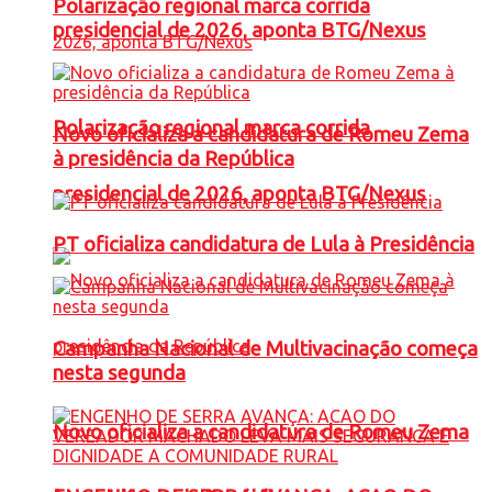
Polarização regional marca corrida
presidencial de 2026, aponta BTG/Nexus
Polarização regional marca corrida
Novo oficializa a candidatura de Romeu Zema
à presidência da República
presidencial de 2026, aponta BTG/Nexus
PT oficializa candidatura de Lula à Presidência
Campanha Nacional de Multivacinação começa
nesta segunda
Novo oficializa a candidatura de Romeu Zema