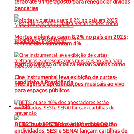
terão até 31 de agosto para renegociar dívidas
bancárias
Mortes violentas caem 8,2% no país em 2025;
feminicídios aumentam 4%
Partido Missão oficializa Renan Santos como
Cine Instrumental leva exibição de curtas-
candidato à Presidência
metragens e apresentações musicais ao vivo
para espaços públicos
Cidade
BETS: quase 40% dos apostadores estão
endividados; SESI e SENAI lançam cartilhas de