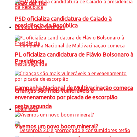
João del-Rei
PSD oficializa candidatura de Caiado à
presidência da República
Campos das Vertentes
PL oficializa candidatura de Flávio Bolsonaro à
Presidência
Campanha Nacional de Multivacinação começa
Crianças são mais vulneráveis a
envenenamento por picada de escorpião
nesta segunda
Colunistas
Vivemos um novo boom mineral?