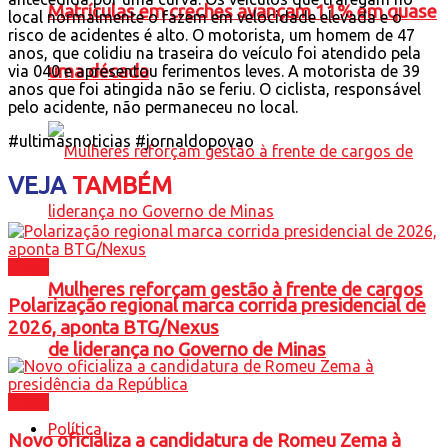
Matrículas em creches avançam 11% em quase
local normalmente o fazem em velocidade elevada e o
risco de acidentes é alto. O motorista, um homem de 47
anos, que colidiu na traseira do veículo foi atendido pela
uma década
via 040 e apresentou ferimentos leves. A motorista de 39
anos que foi atingida não se feriu. O ciclista, responsável
pelo acidente, não permaneceu no local.
#ultimasnoticias #jornaldopovao
VEJA
TAMBÉM
Brasil
Mulheres reforçam gestão à frente de cargos
Polarização regional marca corrida presidencial de
2026, aponta BTG/Nexus
de liderança no Governo de Minas
Brasil
Política
Novo oficializa a candidatura de Romeu Zema à