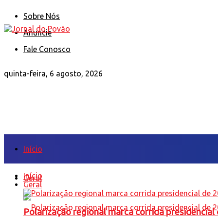
Sobre Nós
Anuncie
Fale Conosco
quinta-feira, 6 agosto, 2026
Início
Início
Geral
Geral
Polarização regional marca corrida presidencia