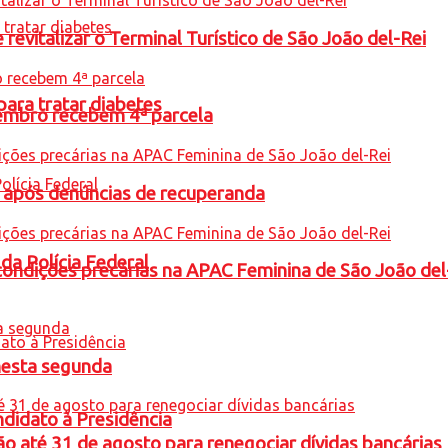
revitalizar o Terminal Turístico de São João del-Rei
para tratar diabetes
embro recebem 4ª parcela
a após denúncias de recuperanda
 da Polícia Federal
condições precárias na APAC Feminina de São João del
nesta segunda
ndidato à Presidência
o até 31 de agosto para renegociar dívidas bancárias