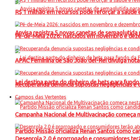
R$ 1 milhão em recursos pode reforçar a saúde e 
Anvisa registra 5 novas canetas de semaglutida 
Pé-de-Meia 2026: nascidos em novembro e dez
APAC Feminina de São João del-Rei divulga not
Lei destina parte do dinheiro de bets para fundo
Recuperanda denuncia supostas negligências e 
Campos das Vertentes
Campanha Nacional de Multivacinação começa 
Partido Missão oficializa Renan Santos como ca
Desenrola 2.0 é prorrogado e consumidores terã