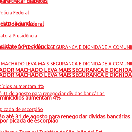
para tratar diabetes
nesta segunda
 da Polícia Federal
ndidato à Presidência
ADOR MACHADO LEVA MAIS SEGURANCA E DIGNID
ADOR MACHADO LEVA MAIS SEGURANCA E DIGNID
feminicídios aumentam 4%
o até 31 de agosto para renegociar dívidas bancárias
por picada de escorpião