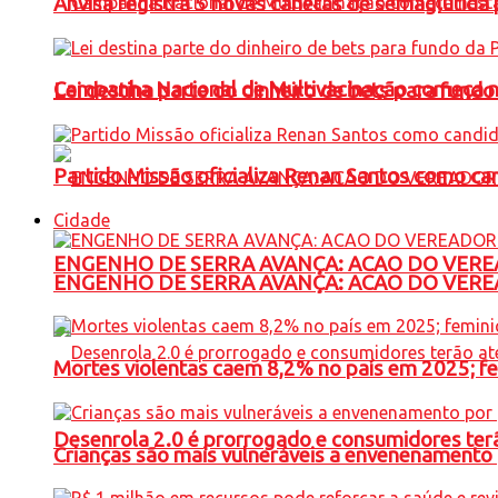
Anvisa registra 5 novas canetas de semaglutida 
Campanha Nacional de Multivacinação começa 
Lei destina parte do dinheiro de bets para fundo
Partido Missão oficializa Renan Santos como ca
Cidade
ENGENHO DE SERRA AVANÇA: ACAO DO VERE
ENGENHO DE SERRA AVANÇA: ACAO DO VERE
Mortes violentas caem 8,2% no país em 2025; 
Desenrola 2.0 é prorrogado e consumidores terã
Crianças são mais vulneráveis a envenenamento 