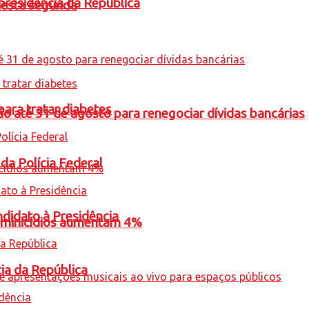
presidência da República
nesta segunda
para tratar diabetes
o até 31 de agosto para renegociar dívidas bancárias
 da Polícia Federal
ndidato à Presidência
feminicídios aumentam 4%
cia da República