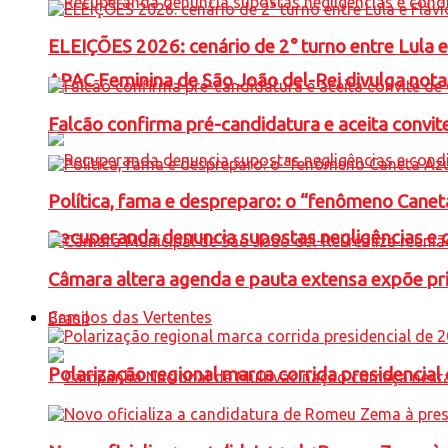
ELEIÇÕES 2026: cenário de 2° turno entre Lula 
APAC Feminina de São João del-Rei divulga not
Falcão confirma pré-candidatura e aceita convit
Política, fama e despreparo: o “fenômeno Cane
Recuperanda denuncia supostas negligências e 
Câmara altera agenda e pauta extensa expõe pri
Campos das Vertentes
Brasil
Polarização regional marca corrida presidencia