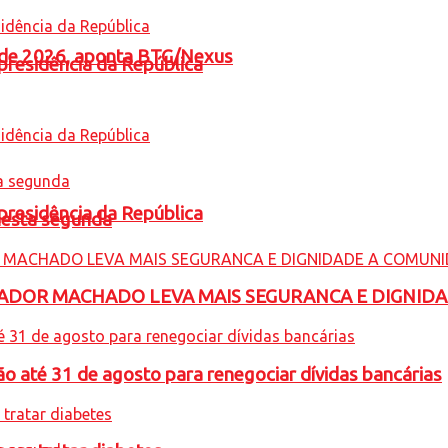
l de 2026, aponta BTG/Nexus
presidência da República
presidência da República
nesta segunda
ADOR MACHADO LEVA MAIS SEGURANCA E DIGNID
o até 31 de agosto para renegociar dívidas bancárias