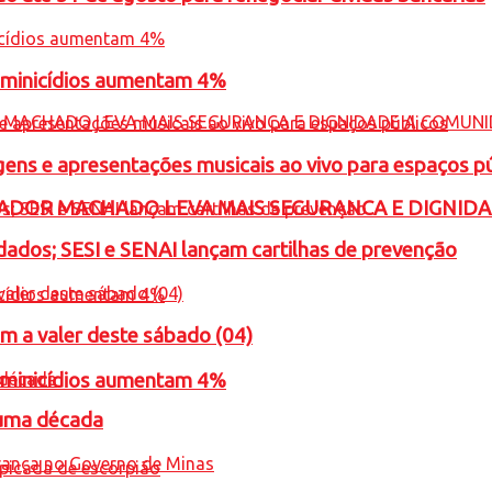
feminicídios aumentam 4%
gens e apresentações musicais ao vivo para espaços p
ADOR MACHADO LEVA MAIS SEGURANCA E DIGNID
ados; SESI e SENAI lançam cartilhas de prevenção
m a valer deste sábado (04)
feminicídios aumentam 4%
 uma década