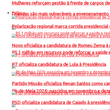
Mulheres reforçam gestão à frente de cargos de
Política
Crianças são mais vulneráveis a envenenamento 
Polarização regional marca corrida presidencia
Novo oficializa a candidatura de Romeu Zema à 
R$ 1 milhão em recursos pode reforçar a saúde e 
PT oficializa candidatura de Lula à Presidência
Partido Missão oficializa Renan Santos como ca
Pé-de-Meia 2026: nascidos em novembro e dez
PSD oficializa candidatura de Caiado à presidên