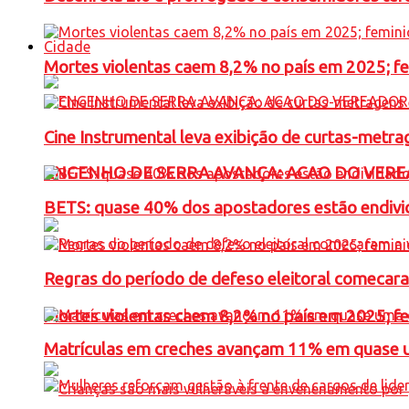
Cidade
Mortes violentas caem 8,2% no país em 2025; 
Cine Instrumental leva exibição de curtas-metra
ENGENHO DE SERRA AVANÇA: ACAO DO VERE
BETS: quase 40% dos apostadores estão endivid
Regras do período de defeso eleitoral comecara
Mortes violentas caem 8,2% no país em 2025; 
Matrículas em creches avançam 11% em quase