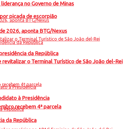
 liderança no Governo de Minas
por picada de escorpião
l de 2026, aponta BTG/Nexus
presidência da República
revitalizar o Terminal Turístico de São João del-Rei
ndidato à Presidência
embro recebem 4ª parcela
cia da República