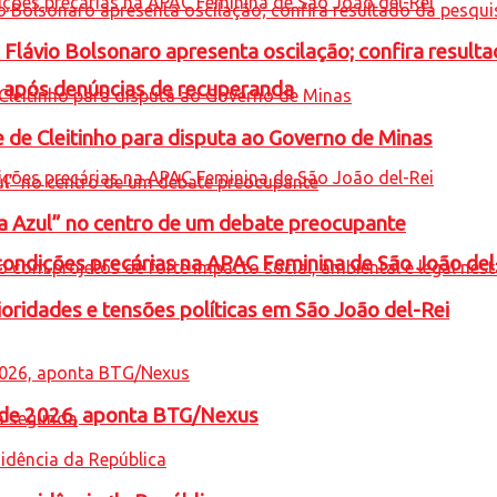
e Flávio Bolsonaro apresenta oscilação; confira resul
a após denúncias de recuperanda
e de Cleitinho para disputa ao Governo de Minas
ta Azul” no centro de um debate preocupante
condições precárias na APAC Feminina de São João del
oridades e tensões políticas em São João del-Rei
l de 2026, aponta BTG/Nexus