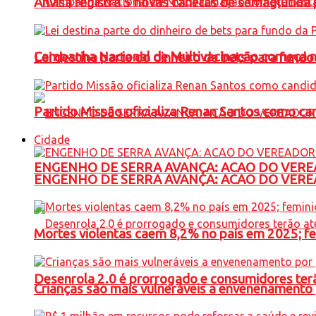
Anvisa registra 5 novas canetas de semaglutida 
Campanha Nacional de Multivacinação começa 
Lei destina parte do dinheiro de bets para fundo
Partido Missão oficializa Renan Santos como ca
Cidade
ENGENHO DE SERRA AVANÇA: ACAO DO VERE
ENGENHO DE SERRA AVANÇA: ACAO DO VERE
Mortes violentas caem 8,2% no país em 2025; 
Desenrola 2.0 é prorrogado e consumidores terã
Crianças são mais vulneráveis a envenenamento 