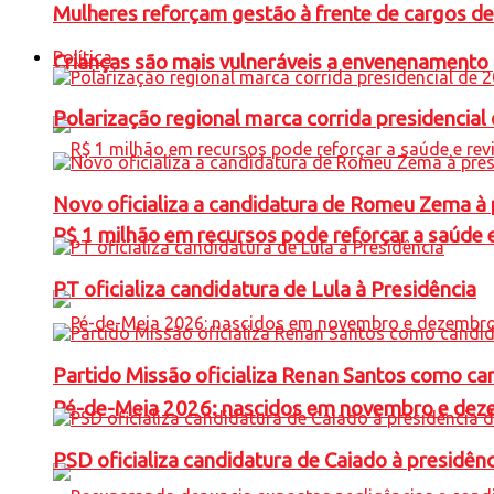
Mulheres reforçam gestão à frente de cargos de
Política
Crianças são mais vulneráveis a envenenamento 
Polarização regional marca corrida presidencia
Novo oficializa a candidatura de Romeu Zema à 
R$ 1 milhão em recursos pode reforçar a saúde e 
PT oficializa candidatura de Lula à Presidência
Partido Missão oficializa Renan Santos como ca
Pé-de-Meia 2026: nascidos em novembro e dez
PSD oficializa candidatura de Caiado à presidên