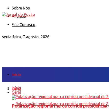
Sobre Nós
Anuncie
Fale Conosco
sexta-feira, 7 agosto, 2026
Início
Início
Geral
Geral
Polarização regional marca corrida presidencia