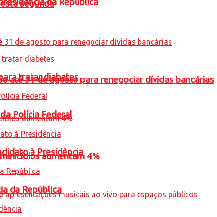
presidência da República
nesta segunda
para tratar diabetes
o até 31 de agosto para renegociar dívidas bancárias
 da Polícia Federal
ndidato à Presidência
feminicídios aumentam 4%
cia da República