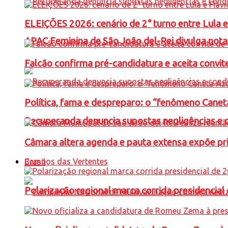
ELEIÇÕES 2026: cenário de 2° turno entre Lula 
APAC Feminina de São João del-Rei divulga not
Falcão confirma pré-candidatura e aceita convit
Política, fama e despreparo: o “fenômeno Cane
Recuperanda denuncia supostas negligências e 
Câmara altera agenda e pauta extensa expõe pri
Campos das Vertentes
Brasil
Polarização regional marca corrida presidencia