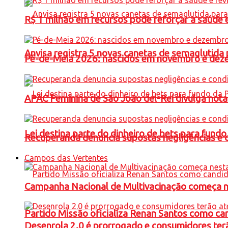
R$ 1 milhão em recursos pode reforçar a saúde e 
Anvisa registra 5 novas canetas de semaglutida 
Pé-de-Meia 2026: nascidos em novembro e dez
APAC Feminina de São João del-Rei divulga not
Lei destina parte do dinheiro de bets para fundo
Recuperanda denuncia supostas negligências e 
Campos das Vertentes
Campanha Nacional de Multivacinação começa 
Partido Missão oficializa Renan Santos como ca
Desenrola 2.0 é prorrogado e consumidores terã