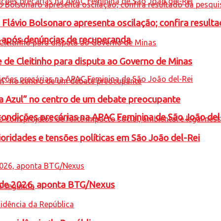
e Flávio Bolsonaro apresenta oscilação; confira resul
a após denúncias de recuperanda
e de Cleitinho para disputa ao Governo de Minas
ta Azul” no centro de um debate preocupante
condições precárias na APAC Feminina de São João del
oridades e tensões políticas em São João del-Rei
l de 2026, aponta BTG/Nexus