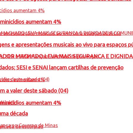
feminicídios aumentam 4%
gens e apresentações musicais ao vivo para espaços p
ADOR MACHADO LEVA MAIS SEGURANCA E DIGNID
ados; SESI e SENAI lançam cartilhas de prevenção
m a valer deste sábado (04)
feminicídios aumentam 4%
 uma década