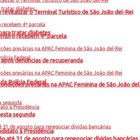
revitalizar o Terminal Turístico de São João del-Rei
para tratar diabetes
embro recebem 4ª parcela
a após denúncias de recuperanda
 da Polícia Federal
condições precárias na APAC Feminina de São João del
nesta segunda
ndidato à Presidência
o até 31 de agosto para renegociar dívidas bancárias