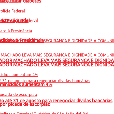
para tratar diabetes
nesta segunda
 da Polícia Federal
ndidato à Presidência
ADOR MACHADO LEVA MAIS SEGURANCA E DIGNID
ADOR MACHADO LEVA MAIS SEGURANCA E DIGNID
feminicídios aumentam 4%
o até 31 de agosto para renegociar dívidas bancárias
por picada de escorpião