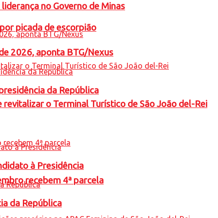
 liderança no Governo de Minas
por picada de escorpião
l de 2026, aponta BTG/Nexus
presidência da República
revitalizar o Terminal Turístico de São João del-Rei
ndidato à Presidência
embro recebem 4ª parcela
cia da República