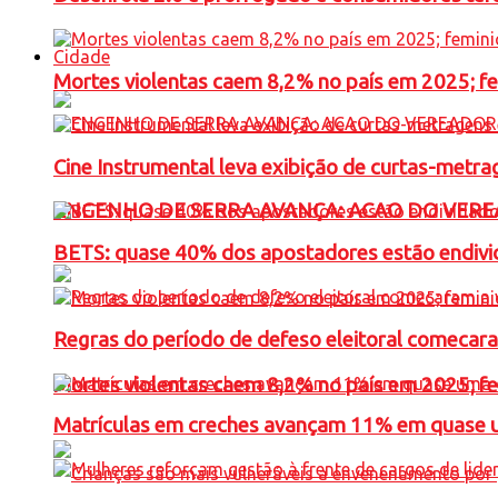
Cidade
Mortes violentas caem 8,2% no país em 2025; 
Cine Instrumental leva exibição de curtas-metra
ENGENHO DE SERRA AVANÇA: ACAO DO VERE
BETS: quase 40% dos apostadores estão endivid
Regras do período de defeso eleitoral comecara
Mortes violentas caem 8,2% no país em 2025; 
Matrículas em creches avançam 11% em quase