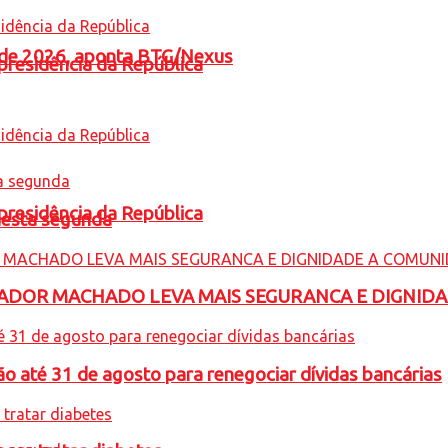
l de 2026, aponta BTG/Nexus
presidência da República
presidência da República
nesta segunda
ADOR MACHADO LEVA MAIS SEGURANCA E DIGNID
o até 31 de agosto para renegociar dívidas bancárias