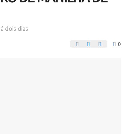
á dois dias
0