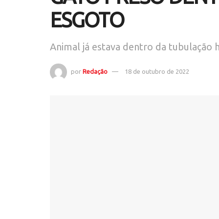
ESGOTO
Animal já estava dentro da tubulação h
por
Redação
18 de outubro de 2022