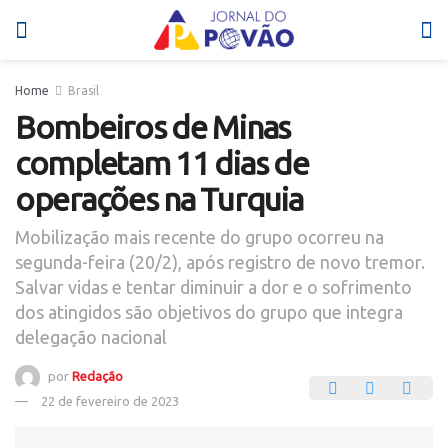
Home
Brasil
Bombeiros de Minas
completam 11 dias de
operações na Turquia
Mobilização mais recente do grupo ocorreu na
segunda-feira (20/2), após registro de novo tremor.
Salvar vidas e tentar diminuir a dor e o sofrimento
dos atingidos são objetivos do grupo que integra
delegação nacional
por
Redação
22 de fevereiro de 2023